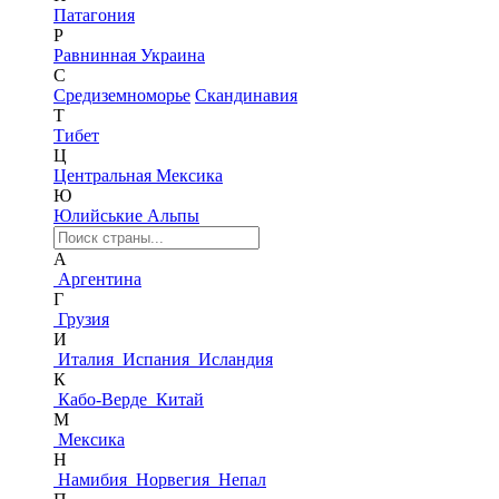
Патагония
Р
Равнинная Украина
С
Средиземноморье
Скандинавия
Т
Тибет
Ц
Центральная Мексика
Ю
Юлийськие Альпы
А
Аргентина
Г
Грузия
И
Италия
Испания
Исландия
К
Кабо-Верде
Китай
М
Мексика
Н
Намибия
Норвегия
Непал