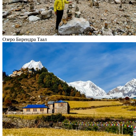
Озеро Бирендра Таал