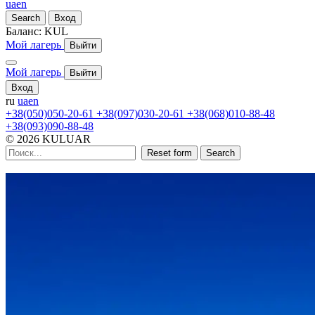
ua
en
Search
Вход
Баланс:
KUL
Мой лагерь
Выйти
Мой лагерь
Выйти
Вход
ru
ua
en
+38(050)050-20-61
+38(097)030-20-61
+38(068)010-88-48
+38(093)090-88-48
© 2026 KULUAR
Reset form
Search