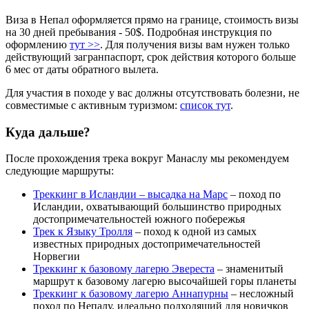
Виза в Непал оформляется прямо на границе, стоимость визы
на 30 дней пребывания - 50$. Подробная инструкция по
оформлению
тут >>
. Для получения визы вам нужен только
действующий загранпаспорт, срок действия которого больше
6 мес от даты обратного вылета.
Для участия в походе у вас должны отсутствовать болезни, не
совместимые с активным туризмом:
список тут
.
Куда дальше?
После прохождения трека вокруг Манаслу мы рекомендуем
следующие маршруты:
Треккинг в Исландии – высадка на Марс
– поход по
Исландии, охватывающий большинство природных
достопримечательностей южного побережья
Трек к Языку Тролля
– поход к одной из самых
известных природных достопримечательностей
Норвегии
Треккинг к базовому лагерю Эвереста
– знаменитый
маршрут к базовому лагерю высочайшей горы планеты
Треккинг к базовому лагерю Аннапурны
– несложный
поход по Непалу, идеально подходящий для новичков