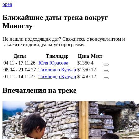
open
Ближайшие даты трека вокруг
Манаслу
Не нашли подходящих дат? Свяжитесь с консультантом и
закажите индивидуальную программу.
Даты
Тимлидер
Цена
Мест
04.11
-
17.11.26
Юля Юрасова
$1350
4
08.04
-
21.04.27
Тимлидер Кулуар
$1350
12
01.11
-
14.11.27
Тимлидер Кулуар
$1450
12
Впечатления на треке