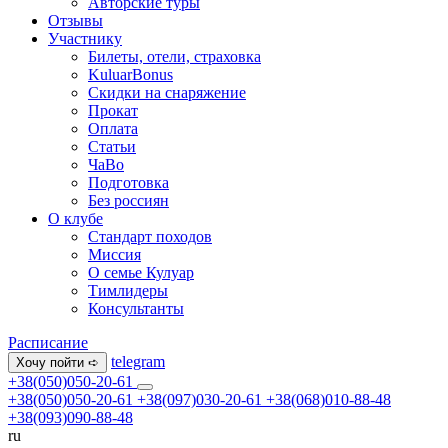
Авторские туры
Отзывы
Участнику
Билеты, отели, страховка
KuluarBonus
Скидки на снаряжение
Прокат
Оплата
Статьи
ЧаВо
Подготовка
Без россиян
О клубе
Стандарт походов
Миссия
О семье Кулуар
Тимлидеры
Консультанты
Расписание
telegram
Хочу пойти ➪
+38(050)050-20-61
+38(050)050-20-61
+38(097)030-20-61
+38(068)010-88-48
+38(093)090-88-48
ru