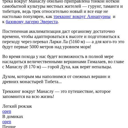
трека вокруг Манаслу обильно приправлена тонкой ноткой
самобытной культуры местных жителей — гурунг, таманги и
тибетцев, ведь трек относительно новый и все еще не
настолько популярен, как
треккинг вокруг Аннапурны
и
к
базовому лагерю Эвереста
.
Постепенная акклиматизация даст организму достаточно
времени, чтобы адаптироваться к высоте и подготовиться к
переходу через перевал Ларки Ла (5160 м) — а для кого-то это
будут первые 5000 метров над уровнем моря!
Во время похода у нас будет возможность в полной мере
насладиться величественными вершинами Гималаев, во главе
с Манаслу (8 170 м) — горой Духа, как верят непальцы.
Духом, которым мы наполнимся от снежных вершин и
древних монастырей Тибета...
Треккинг вокруг Манаслу — это путешествие, которое
запомнится на всю жизнь!
Легкий рюкзак
open
В домиках
open
Пешие