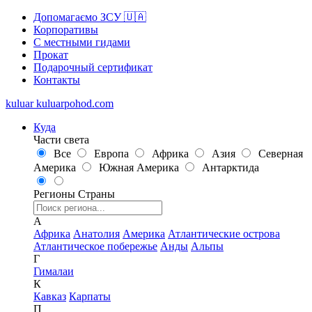
Допомагаємо ЗСУ 🇺🇦
Корпоративы
С местными гидами
Прокат
Подарочный сертификат
Контакты
kuluar
k
u
l
u
a
r
p
o
h
o
d
.
c
o
m
Куда
Части света
Все
Европа
Африка
Азия
Северная
Америка
Южная Америка
Антарктида
Регионы
Страны
А
Африка
Анатолия
Америка
Атлантические острова
Атлантическое побережье
Анды
Альпы
Г
Гималаи
К
Кавказ
Карпаты
П