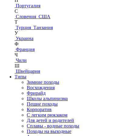
П
Португалия
С
Словения
США
Т
Турция
Танзания
У
Украина
Ф
Франция
Ч
Чили
Ш
Швейцария
Типы
Зимние походы
Восхождения
Фрирайд
Школы альпинизма
Пешие походы
Корпоратив
С легким рюкзаком
Для детей и родителей
Сплавы - водные походы
Походы на выходные