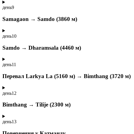
день
9
Samagaon → Samdo (3860 м)
день
10
Samdo → Dharamsala (4460 м)
день
11
Перевал Larkya La (5160 м) → Bimthang (3720 м)
день
12
Bimthang → Tilije (2300 м)
день
13
Повернення у Катманду