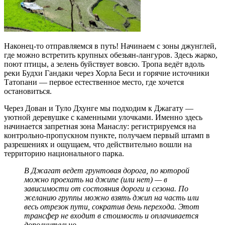
Наконец-то отправляемся в путь! Начинаем с зоны джунглей,
где можно встретить крупных обезьян-лангуров. Здесь жарко,
поют птицы, а зелень буйствует вовсю. Тропа ведёт вдоль
реки Будхи Гандаки через Хорла Беси и горячие источники
Татопани — первое естественное место, где хочется
остановиться.
Через Дован и Туло Дхунге мы подходим к Джагату —
уютной деревушке с каменными улочками. Именно здесь
начинается запретная зона Манаслу: регистрируемся на
контрольно-пропускном пункте, получаем первый штамп в
разрешениях и ощущаем, что действительно вошли на
территорию национального парка.
В Джагат ведет грунтовая дорога, по которой
можно проехать на джипе (или нет) — в
зависимости от состояния дороги и сезона. По
желанию группы можно взять джип на часть или
весь отрезок пути, сократив день перехода. Этот
трансфер не входит в стоимость и оплачивается
дополнительно.