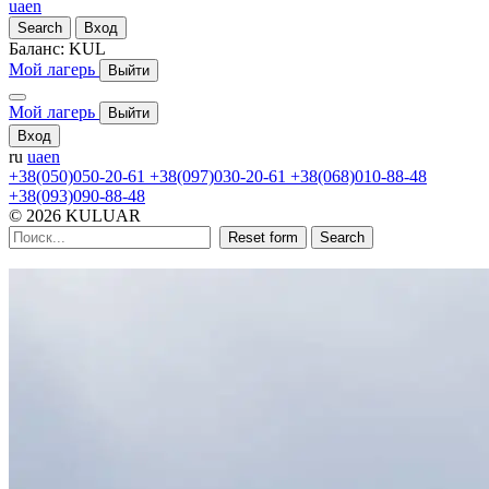
ua
en
Search
Вход
Баланс:
KUL
Мой лагерь
Выйти
Мой лагерь
Выйти
Вход
ru
ua
en
+38(050)050-20-61
+38(097)030-20-61
+38(068)010-88-48
+38(093)090-88-48
© 2026 KULUAR
Reset form
Search