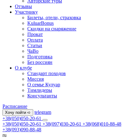
Авторские туры
Отзывы
Участнику
Билеты, отели, страховка
KuluarBonus
Скидки на снаряжение
Прокат
Оплата
Статьи
ЧаВо
Подготовка
Без россиян
О клубе
Стандарт походов
Миссия
О семье Кулуар
Тимлидеры
Консультанты
Расписание
telegram
Хочу пойти ➪
+38(050)050-20-61
+38(050)050-20-61
+38(097)030-20-61
+38(068)010-88-48
+38(093)090-88-48
ru