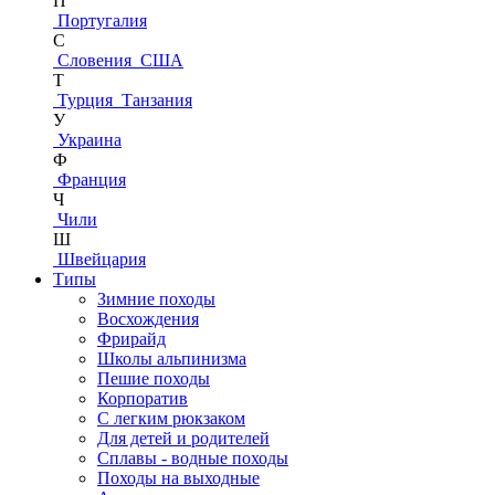
П
Португалия
С
Словения
США
Т
Турция
Танзания
У
Украина
Ф
Франция
Ч
Чили
Ш
Швейцария
Типы
Зимние походы
Восхождения
Фрирайд
Школы альпинизма
Пешие походы
Корпоратив
С легким рюкзаком
Для детей и родителей
Сплавы - водные походы
Походы на выходные