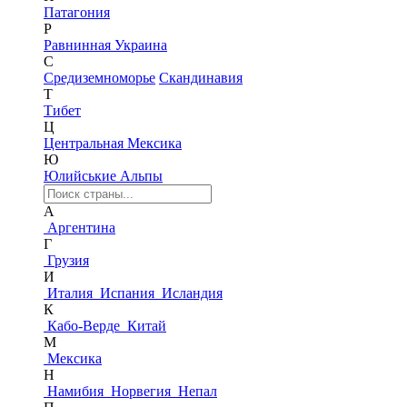
Патагония
Р
Равнинная Украина
С
Средиземноморье
Скандинавия
Т
Тибет
Ц
Центральная Мексика
Ю
Юлийськие Альпы
А
Аргентина
Г
Грузия
И
Италия
Испания
Исландия
К
Кабо-Верде
Китай
М
Мексика
Н
Намибия
Норвегия
Непал