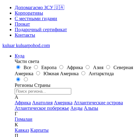
Допомагаємо ЗСУ 🇺🇦
Корпоративы
С местными гидами
Прокат
Подарочный сертификат
Контакты
kuluar
k
u
l
u
a
r
p
o
h
o
d
.
c
o
m
Куда
Части света
Все
Европа
Африка
Азия
Северная
Америка
Южная Америка
Антарктида
Регионы
Страны
А
Африка
Анатолия
Америка
Атлантические острова
Атлантическое побережье
Анды
Альпы
Г
Гималаи
К
Кавказ
Карпаты
П