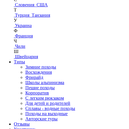
Словения
США
Т
Турция
Танзания
У
Украина
Ф
Франция
Ч
Чили
Ш
Швейцария
Типы
Зимние походы
Восхождения
Фрирайд
Школы альпинизма
Пешие походы
Корпоратив
С легким рюкзаком
Для детей и родителей
Сплавы - водные походы
Походы на выходные
Авторские туры
Отзывы