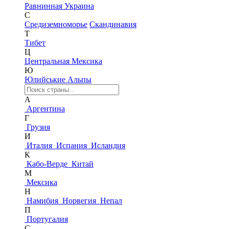
Равнинная Украина
С
Средиземноморье
Скандинавия
Т
Тибет
Ц
Центральная Мексика
Ю
Юлийськие Альпы
А
Аргентина
Г
Грузия
И
Италия
Испания
Исландия
К
Кабо-Верде
Китай
М
Мексика
Н
Намибия
Норвегия
Непал
П
Португалия
С