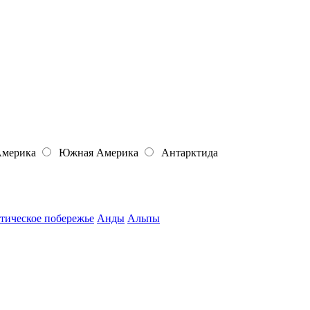
Америка
Южная Америка
Антарктида
тическое побережье
Анды
Альпы