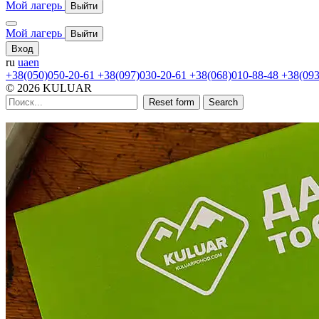
Мой лагерь
Выйти
Мой лагерь
Выйти
Вход
ru
ua
en
+38(050)050-20-61
+38(097)030-20-61
+38(068)010-88-48
+38(093
© 2026 KULUAR
Reset form
Search