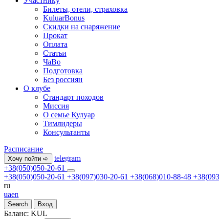
Участнику
Билеты, отели, страховка
KuluarBonus
Скидки на снаряжение
Прокат
Оплата
Статьи
ЧаВо
Подготовка
Без россиян
О клубе
Стандарт походов
Миссия
О семье Кулуар
Тимлидеры
Консультанты
Расписание
telegram
Хочу пойти ➪
+38(050)050-20-61
+38(050)050-20-61
+38(097)030-20-61
+38(068)010-88-48
+38(093
ru
ua
en
Search
Вход
Баланс:
KUL