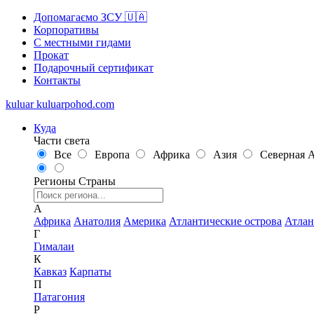
Допомагаємо ЗСУ 🇺🇦
Корпоративы
С местными гидами
Прокат
Подарочный сертификат
Контакты
kuluar
k
u
l
u
a
r
p
o
h
o
d
.
c
o
m
Куда
Части света
Все
Европа
Африка
Азия
Северная 
Регионы
Страны
А
Африка
Анатолия
Америка
Атлантические острова
Атлан
Г
Гималаи
К
Кавказ
Карпаты
П
Патагония
Р