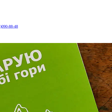
)090-88-48