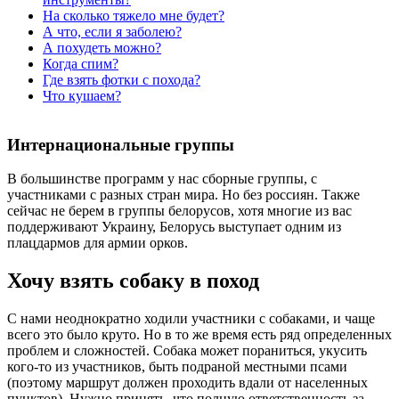
На сколько тяжело мне будет?
А что, если я заболею?
А похудеть можно?
Когда спим?
Где взять фотки с похода?
Что кушаем?
Интернациональные группы
В большинстве программ у нас сборные группы, с
участниками с разных стран мира. Но без россиян. Также
сейчас не берем в группы белорусов, хотя многие из вас
поддерживают Украину, Белорусь выступает одним из
плацдармов для армии орков.
Хочу взять собаку в поход
С нами неоднократно ходили участники с собаками, и чаще
всего это было круто. Но в то же время есть ряд определенных
проблем и сложностей. Собака может пораниться, укусить
кого-то из участников, быть подраной местными псами
(поэтому маршрут должен проходить вдали от населенных
пунктов). Нужно принять, что полную ответственность за