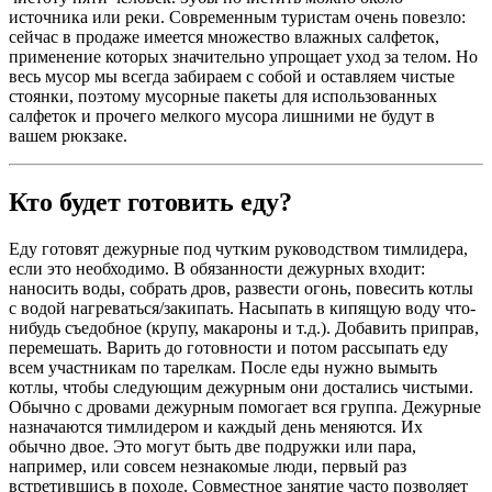
источника или реки. Современным туристам очень повезло:
сейчас в продаже имеется множество влажных салфеток,
применение которых значительно упрощает уход за телом. Но
весь мусор мы всегда забираем с собой и оставляем чистые
стоянки, поэтому мусорные пакеты для использованных
салфеток и прочего мелкого мусора лишними не будут в
вашем рюкзаке.
Кто будет готовить еду?
Еду готовят дежурные под чутким руководством тимлидера,
если это необходимо. В обязанности дежурных входит:
наносить воды, собрать дров, развести огонь, повесить котлы
с водой нагреваться/закипать. Насыпать в кипящую воду что-
нибудь съедобное (крупу, макароны и т.д.). Добавить приправ,
перемешать. Варить до готовности и потом рассыпать еду
всем участникам по тарелкам. После еды нужно вымыть
котлы, чтобы следующим дежурным они достались чистыми.
Обычно с дровами дежурным помогает вся группа. Дежурные
назначаются тимлидером и каждый день меняются. Их
обычно двое. Это могут быть две подружки или пара,
например, или совсем незнакомые люди, первый раз
встретившись в походе. Совместное занятие часто позволяет