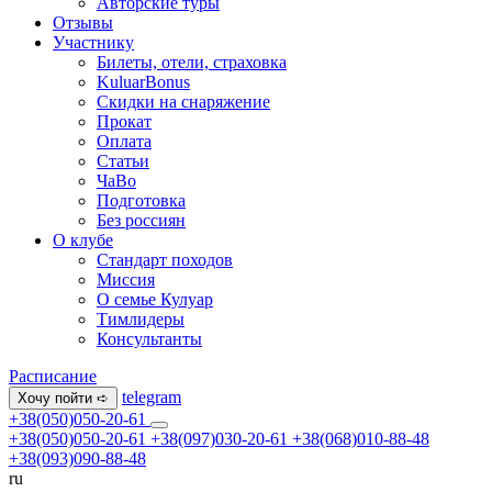
Авторские туры
Отзывы
Участнику
Билеты, отели, страховка
KuluarBonus
Скидки на снаряжение
Прокат
Оплата
Статьи
ЧаВо
Подготовка
Без россиян
О клубе
Стандарт походов
Миссия
О семье Кулуар
Тимлидеры
Консультанты
Расписание
telegram
Хочу пойти ➪
+38(050)050-20-61
+38(050)050-20-61
+38(097)030-20-61
+38(068)010-88-48
+38(093)090-88-48
ru