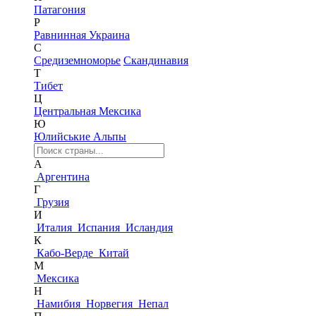
Патагония
Р
Равнинная Украина
С
Средиземноморье
Скандинавия
Т
Тибет
Ц
Центральная Мексика
Ю
Юлийськие Альпы
А
Аргентина
Г
Грузия
И
Италия
Испания
Исландия
К
Кабо-Верде
Китай
М
Мексика
Н
Намибия
Норвегия
Непал