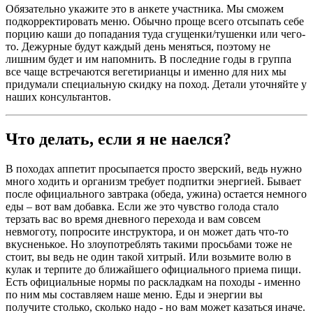
Обязательно укажите это в анкете участника. Мы сможем
подкорректировать меню. Обычно проще всего отсыпать себе
порцию каши до попадания туда сгущенки/тушенки или чего-
то. Дежурные будут каждый день меняться, поэтому не
лишним будет и им напомнить. В последние годы в группа
все чаще встречаются вегетирианцы и именно для них мы
придумали специальную скидку на поход. Детали уточняйте у
наших консультантов.
Что делать, если я не наелся?
В походах аппетит просыпается просто зверский, ведь нужно
много ходить и организм требует подпитки энергией. Бывает
после официального завтрака (обеда, ужина) остается немного
еды – вот вам добавка. Если же это чувство голода стало
терзать вас во время дневного перехода и вам совсем
невмоготу, попросите инструктора, и он может дать что-то
вкусненькое. Но злоупотреблять такими просьбами тоже не
стоит, вы ведь не один такой хитрый. Или возьмите волю в
кулак и терпите до ближайшего официального приема пищи.
Есть официальные нормы по раскладкам на походы - именно
по ним мы составляем наше меню. Еды и энергии вы
получите столько, сколько надо - но вам может казаться иначе.