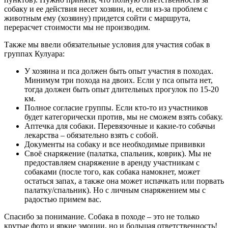
собаку и ее действия несет хозяин, и, если из-за проблем с
животным ему (хозяину) придется сойти с маршрута,
перерасчет стоимости мы не производим.
Также мы ввели обязательные условия для участия собак в
группах Кулуара:
У хозяина и пса должен быть опыт участия в походах.
Минимум три похода на двоих. Если у пса опыта нет,
тогда должен быть опыт длительных прогулок по 15-20
км.
Полное согласие группы. Если кто-то из участников
будет категорически против, мы не сможем взять собаку.
Аптечка для собаки. Перевязочные и какие-то собачьи
лекарства – обязательно взять с собой.
Документы на собаку и все необходимые прививки
Своё снаряжение (палатка, спальник, коврик). Мы не
предоставляем снаряжение в аренду участникам с
собаками (после того, как собака намокнет, может
остаться запах, а также она может испачкать или порвать
палатку/спальник). Но с личным снаряжением мы с
радостью примем вас.
Спасибо за понимание. Собака в походе – это не только
крутые фото и яркие эмоции, но и большая ответственность!