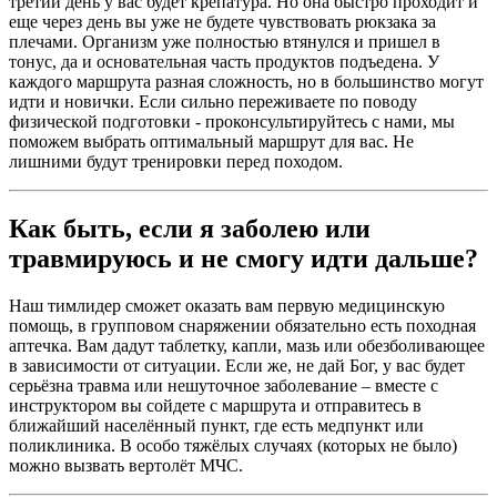
третий день у вас будет крепатура. Но она быстро проходит и
еще через день вы уже не будете чувствовать рюкзака за
плечами. Организм уже полностью втянулся и пришел в
тонус, да и основательная часть продуктов подъедена. У
каждого маршрута разная сложность, но в большинство могут
идти и новички. Если сильно переживаете по поводу
физической подготовки - проконсультируйтесь с нами, мы
поможем выбрать оптимальный маршрут для вас. Не
лишними будут тренировки перед походом.
Как быть, если я заболею или
травмируюсь и не смогу идти дальше?
Наш тимлидер сможет оказать вам первую медицинскую
помощь, в групповом снаряжении обязательно есть походная
аптечка. Вам дадут таблетку, капли, мазь или обезболивающее
в зависимости от ситуации. Если же, не дай Бог, у вас будет
серьёзна травма или нешуточное заболевание – вместе с
инструктором вы сойдете с маршрута и отправитесь в
ближайший населённый пункт, где есть медпункт или
поликлиника. В особо тяжёлых случаях (которых не было)
можно вызвать вертолёт МЧС.