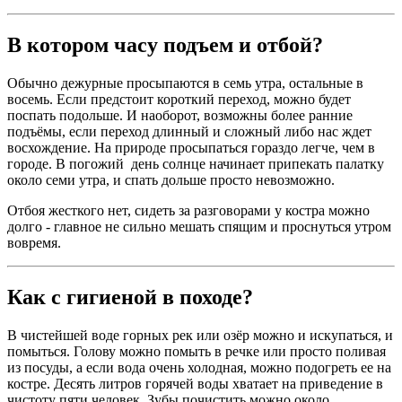
В котором часу подъем и отбой?
Обычно дежурные просыпаются в семь утра, остальные в
восемь. Если предстоит короткий переход, можно будет
поспать подольше. И наоборот, возможны более ранние
подъёмы, если переход длинный и сложный либо нас ждет
восхождение. На природе просыпаться гораздо легче, чем в
городе. В погожий день солнце начинает припекать палатку
около семи утра, и спать дольше просто невозможно.
Отбоя жесткого нет, сидеть за разговорами у костра можно
долго - главное не сильно мешать спящим и проснуться утром
вовремя.
Как с гигиеной в походе?
В чистейшей воде горных рек или озёр можно и искупаться, и
помыться. Голову можно помыть в речке или просто поливая
из посуды, а если вода очень холодная, можно подогреть ее на
костре. Десять литров горячей воды хватает на приведение в
чистоту пяти человек. Зубы почистить можно около