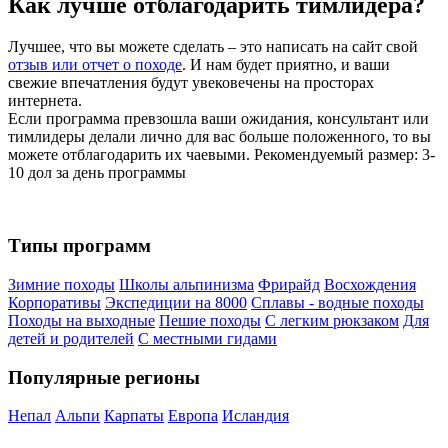
Как лучше отблагодарить тимлидера?
Лучшее, что вы можете сделать – это написать на сайт свой
отзыв или отчет о походе
. И нам будет приятно, и ваши
свежие впечатления будут увековечены на просторах
интернета.
Если программа превзошла ваши ожидания, консультант или
тимлидеры делали лично для вас больше положенного, то вы
можете отблагодарить их чаевыми. Рекомендуемый размер: 3-
10 дол за день программы
Типы программ
Зимние походы
Школы альпинизма
Фрирайд
Восхождения
Корпоративы
Экспедиции на 8000
Сплавы - водные походы
Походы на выходные
Пешие походы
С легким рюкзаком
Для
детей и родителей
С местными гидами
Популярные регионы
Непал
Альпи
Карпаты
Европа
Исландия