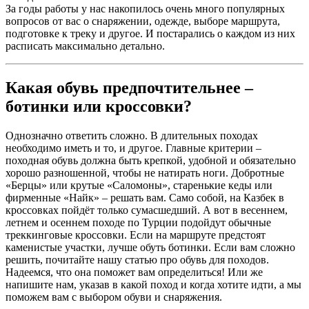
За годы работы у нас накопилось очень много популярных
вопросов от вас о снаряжении, одежде, выборе маршрута,
подготовке к треку и другое. И постарались о каждом из них
расписать максимально детально.
Какая обувь предпочтительнее –
ботинки или кроссовки?
Однозначно ответить сложно. В длительных походах
необходимо иметь и то, и другое. Главные критерии –
походная обувь должна быть крепкой, удобной и обязательно
хорошо разношенной, чтобы не натирать ноги. Добротные
«Берцы» или крутые «Саломоны», старенькие кеды или
фирменные «Найк» – решать вам. Само собой, на Казбек в
кроссовках пойдёт только сумасшедший. А вот в весеннем,
летнем и осеннем походе по Турции подойдут обычные
треккинговые кроссовки. Если на маршруте предстоят
каменистые участки, лучше обуть ботинки. Если вам сложно
решить, почитайте нашу статью про обувь для походов.
Надеемся, что она поможет вам определиться! Или же
напишите нам, указав в какой поход и когда хотите идти, а мы
поможем вам с выбором обуви и снаряжения.