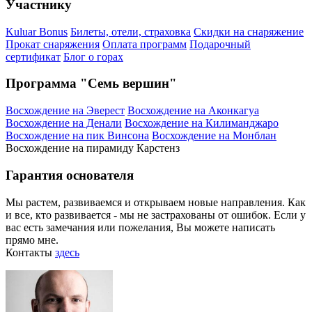
Участнику
Kuluar Bonus
Билеты, отели, страховка
Скидки на снаряжение
Прокат снаряжения
Оплата программ
Подарочный
сертификат
Блог о горах
Программа "Семь вершин"
Восхождение на Эверест
Восхождение на Аконкагуа
Восхождение на Денали
Восхождение на Килиманджаро
Восхождение на пик Винсона
Восхождение на Монблан
Восхождение на пирамиду Карстенз
Гарантия основателя
Мы растем, развиваемся и открываем новые направления. Как
и все, кто развивается - мы не застрахованы от ошибок. Если у
вас есть замечания или пожелания, Вы можете написать
прямо мне.
Контакты
здесь