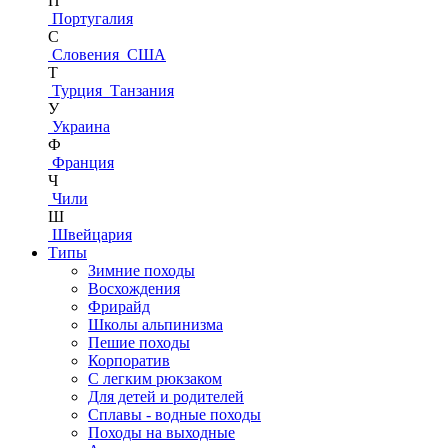
П
Португалия
С
Словения
США
Т
Турция
Танзания
У
Украина
Ф
Франция
Ч
Чили
Ш
Швейцария
Типы
Зимние походы
Восхождения
Фрирайд
Школы альпинизма
Пешие походы
Корпоратив
С легким рюкзаком
Для детей и родителей
Сплавы - водные походы
Походы на выходные