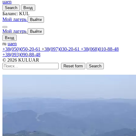
ua
en
Search
Вход
Баланс:
KUL
Мой лагерь
Выйти
Мой лагерь
Выйти
Вход
ru
ua
en
+38(050)050-20-61
+38(097)030-20-61
+38(068)010-88-48
+38(093)090-88-48
© 2026 KULUAR
Reset form
Search