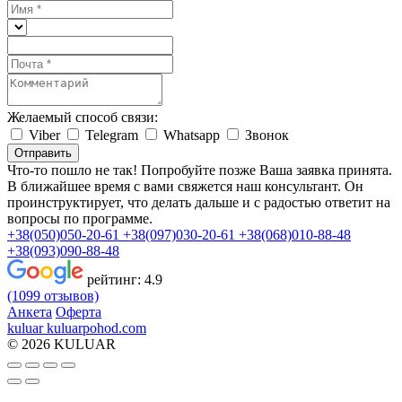
Желаемый способ связи:
Viber
Telegram
Whatsapp
Звонок
Отправить
Что-то пошло не так! Попробуйте позже
Ваша заявка принята.
В ближайшее время с вами свяжется наш консультант. Он
проинструктирует, что делать дальше и с радостью ответит на
вопросы по программе.
+38(050)050-20-61
+38(097)030-20-61
+38(068)010-88-48
+38(093)090-88-48
рейтинг:
4.9
(1099 отзывов)
Анкета
Оферта
kuluar
k
u
l
u
a
r
p
o
h
o
d
.
c
o
m
© 2026 KULUAR