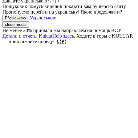
Давайте українською? 🇺🇦
Пошуковик чомусь вирішив показати вам ру-версію сайту.
Пропонуємо перейти на українську! Якою продовжити?
Українською
Р*сійською
close modal
Не менее 20% прибыли мы направляем на помощь ВСУ.
Детали и отчеты KuluarHelp здесь
. Ходите в горы с KULUAR
— приближайте победу! 🇺🇦