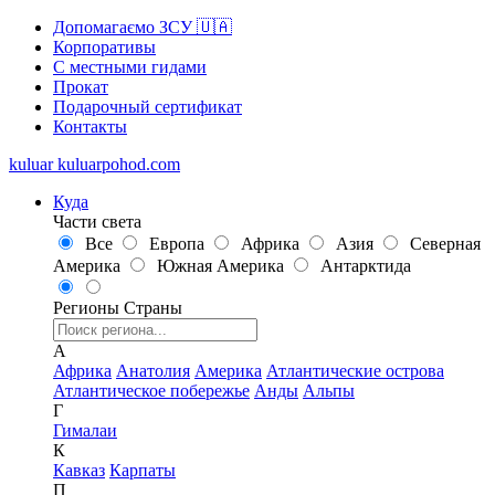
Допомагаємо ЗСУ 🇺🇦
Корпоративы
С местными гидами
Прокат
Подарочный сертификат
Контакты
kuluar
k
u
l
u
a
r
p
o
h
o
d
.
c
o
m
Куда
Части света
Все
Европа
Африка
Азия
Северная
Америка
Южная Америка
Антарктида
Регионы
Страны
А
Африка
Анатолия
Америка
Атлантические острова
Атлантическое побережье
Анды
Альпы
Г
Гималаи
К
Кавказ
Карпаты
П