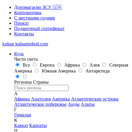
Допомагаємо ЗСУ 🇺🇦
Корпоративы
С местными гидами
Прокат
Подарочный сертификат
Контакты
kuluar
k
u
l
u
a
r
p
o
h
o
d
.
c
o
m
Куда
Части света
Все
Европа
Африка
Азия
Северная
Америка
Южная Америка
Антарктида
Регионы
Страны
А
Африка
Анатолия
Америка
Атлантические острова
Атлантическое побережье
Анды
Альпы
Г
Гималаи
К
Кавказ
Карпаты
П