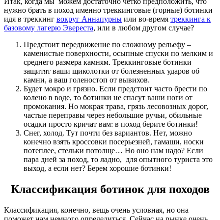
Итак, когда мы можем достаточно четко предположить, что
нужно брать в поход именно треккинговые (горные) ботинки
идя в треккинг
вокруг Аннапурны
или во-время
треккинга к
базовому лагерю Эвереста
, или в любом другом случае?
Предстоит передвижение по сложному рельефу –
каменистые поверхности, осыпные спуски по мелким и
среднего размера камням. Треккинговые ботинки
защитят ваши щиколотки от болезненных ударов об
камни, а ваш голеностоп от вывихов.
Будет мокро и грязно. Если предстоит часто брести по
колено в воде, то ботинки не спасут ваши ноги от
промокания. Но мокрая трава, грязь лесовозных дорог,
частые переправы через небольшие ручьи, обильные
осадки просто кричат вам: в поход берите ботинки!
Снег, холод. Тут почти без вариантов. Нет, можно
конечно взять кроссовки посерьезней, гамаши, носки
потеплее, стельки потолще… Но оно нам надо? Если
пара дней за поход, то ладно, для опытного туриста это
выход, а если нет? Берем хорошие ботинки!
Классификация ботинок для походов
Классификация, конечно, вещь очень условная, но она
поможет нам немного определиться. Сейчас на рынке очень