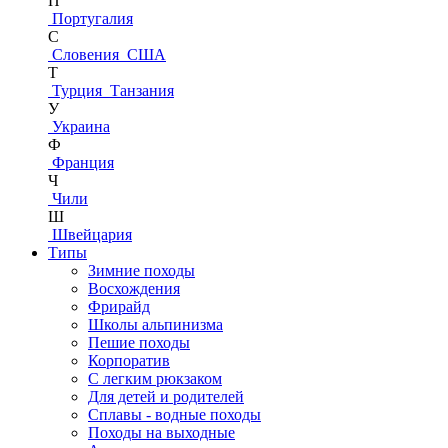
П
Португалия
С
Словения
США
Т
Турция
Танзания
У
Украина
Ф
Франция
Ч
Чили
Ш
Швейцария
Типы
Зимние походы
Восхождения
Фрирайд
Школы альпинизма
Пешие походы
Корпоратив
С легким рюкзаком
Для детей и родителей
Сплавы - водные походы
Походы на выходные