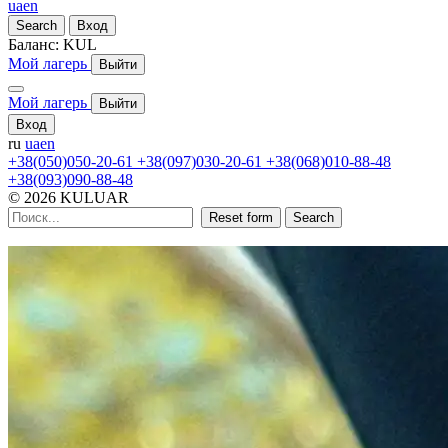
ua
en
Search
Вход
Баланс:
KUL
Мой лагерь
Выйти
Мой лагерь
Выйти
Вход
ru
ua
en
+38(050)050-20-61
+38(097)030-20-61
+38(068)010-88-48
+38(093)090-88-48
© 2026 KULUAR
Reset form
Search