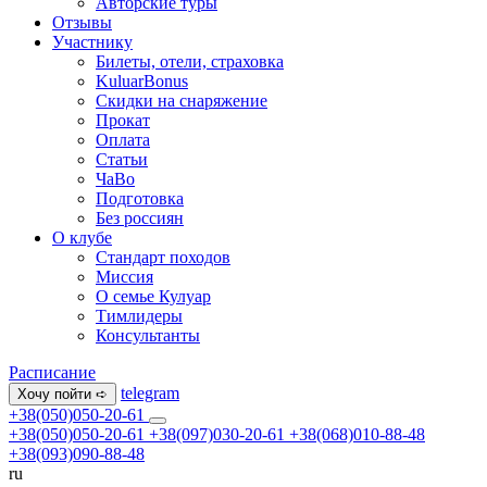
Авторские туры
Отзывы
Участнику
Билеты, отели, страховка
KuluarBonus
Скидки на снаряжение
Прокат
Оплата
Статьи
ЧаВо
Подготовка
Без россиян
О клубе
Стандарт походов
Миссия
О семье Кулуар
Тимлидеры
Консультанты
Расписание
telegram
Хочу пойти ➪
+38(050)050-20-61
+38(050)050-20-61
+38(097)030-20-61
+38(068)010-88-48
+38(093)090-88-48
ru