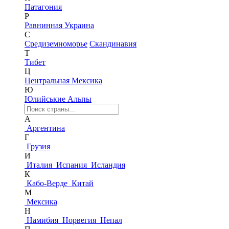
Патагония
Р
Равнинная Украина
С
Средиземноморье
Скандинавия
Т
Тибет
Ц
Центральная Мексика
Ю
Юлийськие Альпы
А
Аргентина
Г
Грузия
И
Италия
Испания
Исландия
К
Кабо-Верде
Китай
М
Мексика
Н
Намибия
Норвегия
Непал