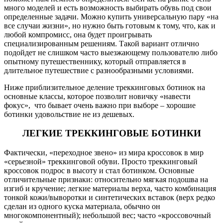
много моделей и есть возможность выбирать обувь под свои
определенные задачи. Можно купить универсальную пару «на
все случаи жизни», но нужно быть готовым к тому, что, как и
любой компромисс, она будет проигрывать
специализированным решениям. Такой вариант отлично
подойдет не слишком часто выезжающему пользователю либо
опытному путешественнику, который отправляется в
длительное путешествие с разнообразными условиями.
Ниже приблизительное деление треккинговых ботинок на
основные классы, которое позволит новичку «навести
фокус», что бывает очень важно при выборе – хорошие
ботинки удовольствие не из дешевых.
ЛЕГКИЕ ТРЕККИНГОВЫЕ БОТИНКИ
Фактически, «переходное звено» из мира кроссовок в мир
«серьезной» треккинговой обуви. Просто треккинговый
кроссовок подрос в высоту и стал ботинком. Основные
отличительные признаки: относительно мягкая подошва на
изгиб и кручение; легкие материалы верха, часто комбинация
тонкой кожи/выворотки и синтетических вставок (верх редко
сделан из одного куска материала, обычно он
многокомпонентный); небольшой вес; часто «кроссовочный