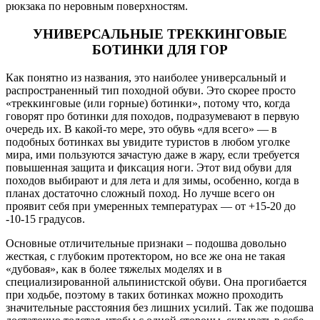
рюкзака по неровным поверхностям.
УНИВЕРСАЛЬНЫЕ ТРЕККИНГОВЫЕ
БОТИНКИ ДЛЯ ГОР
Как понятно из названия, это наиболее универсальный и
распространенный тип походной обуви. Это скорее просто
«треккинговые (или горные) ботинки», потому что, когда
говорят про ботинки для походов, подразумевают в первую
очередь их. В какой-то мере, это обувь «для всего» — в
подобных ботинках вы увидите туристов в любом уголке
мира, ими пользуются зачастую даже в жару, если требуется
повышенная защита и фиксация ноги. Этот вид обуви для
походов выбирают и для лета и для зимы, особенно, когда в
планах достаточно сложный поход. Но лучше всего он
проявит себя при умеренных температурах — от +15-20 до
-10-15 градусов.
Основные отличительные признаки – подошва довольно
жесткая, с глубоким протектором, но все же она не такая
«дубовая», как в более тяжелых моделях и в
специализированной альпинистской обуви. Она прогибается
при ходьбе, поэтому в таких ботинках можно проходить
значительные расстояния без лишних усилий. Так же подошва