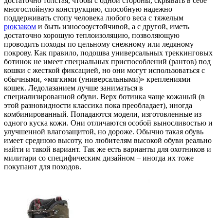
достаточно толстая, чтобы с одной стороны, скрывать в себе
многослойную конструкцию, способную надежно
поддерживать стопу человека любого веса с тяжелым
рюкзаком
и быть износооустойчивой, а с другой, иметь
достаточно хорошую теплоизоляцию, позволяющую
проводить походы по цельному снежному или ледяному
покрову. Как правило, подошва универсальных треккинговых
ботинок не имеет специальных приспособлений (рантов) под
кошки с жесткой фиксацией, но они могут использоваться с
обычными, «мягкими (универсальными)» креплениями
кошек. Ледолазанием лучше заниматься в
специализированной обуви. Верх ботинка чаще кожаный (в
этой разновидности классика пока преобладает), иногда
комбинированный. Попадаются модели, изготовленные из
одного куска кожи. Они отличаются особой выносливостью и
улучшенной влагозащитой, но дороже. Обычно такая обувь
имеет среднюю высоту, но любителям высокой обуви реально
найти и такой вариант. Так же есть варианты для охотников и
милитари со специфическим дизайном – иногда их тоже
покупают для походов.