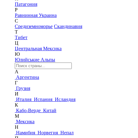
Патагония
Р
Равнинная Украина
С
Средиземноморье
Скандинавия
Т
Тибет
Ц
Центральная Мексика
Ю
Юлийськие Альпы
А
Аргентина
Г
Грузия
И
Италия
Испания
Исландия
К
Кабо-Верде
Китай
М
Мексика
Н
Намибия
Норвегия
Непал