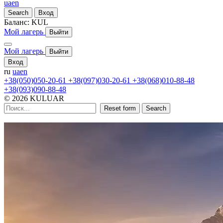
ua
en
Search
Вход
Баланс:
KUL
Мой лагерь
Выйти
Мой лагерь
Выйти
Вход
ru
ua
en
+38(050)050-20-61
+38(097)030-20-61
+38(068)010-88-48
+38(093)090-88-48
© 2026 KULUAR
Reset form
Search