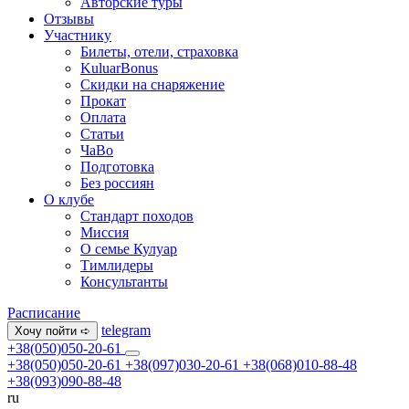
Авторские туры
Отзывы
Участнику
Билеты, отели, страховка
KuluarBonus
Скидки на снаряжение
Прокат
Оплата
Статьи
ЧаВо
Подготовка
Без россиян
О клубе
Стандарт походов
Миссия
О семье Кулуар
Тимлидеры
Консультанты
Расписание
telegram
Хочу пойти ➪
+38(050)050-20-61
+38(050)050-20-61
+38(097)030-20-61
+38(068)010-88-48
+38(093)090-88-48
ru