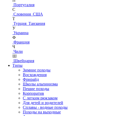
П
Португалия
С
Словения
США
Т
Турция
Танзания
У
Украина
Ф
Франция
Ч
Чили
Ш
Швейцария
Типы
Зимние походы
Восхождения
Фрирайд
Школы альпинизма
Пешие походы
Корпоратив
С легким рюкзаком
Для детей и родителей
Сплавы - водные походы
Походы на выходные