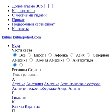
Допомагаємо ЗСУ 🇺🇦
Корпоративы
С местными гидами
Прокат
Подарочный сертификат
Контакты
kuluar
k
u
l
u
a
r
p
o
h
o
d
.
c
o
m
Куда
Части света
Все
Европа
Африка
Азия
Северная
Америка
Южная Америка
Антарктида
Регионы
Страны
А
Африка
Анатолия
Америка
Атлантические острова
Атлантическое побережье
Анды
Альпы
Г
Гималаи
К
Кавказ
Карпаты
П