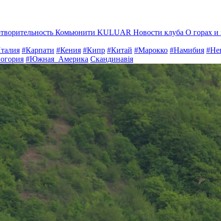
отворительность
Комьюнити KULUAR
Новости клуба
О горах и
талия
#Карпати
#Кения
#Кипр
#Китай
#Марокко
#Намибия
#Не
огория
#Южная_Америка
Скандинавія