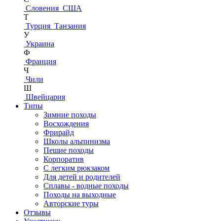
Словения
США
Т
Турция
Танзания
У
Украина
Ф
Франция
Ч
Чили
Ш
Швейцария
Типы
Зимние походы
Восхождения
Фрирайд
Школы альпинизма
Пешие походы
Корпоратив
С легким рюкзаком
Для детей и родителей
Сплавы - водные походы
Походы на выходные
Авторские туры
Отзывы