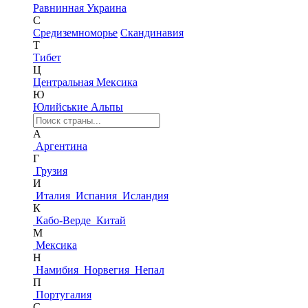
Равнинная Украина
С
Средиземноморье
Скандинавия
Т
Тибет
Ц
Центральная Мексика
Ю
Юлийськие Альпы
А
Аргентина
Г
Грузия
И
Италия
Испания
Исландия
К
Кабо-Верде
Китай
М
Мексика
Н
Намибия
Норвегия
Непал
П
Португалия
С