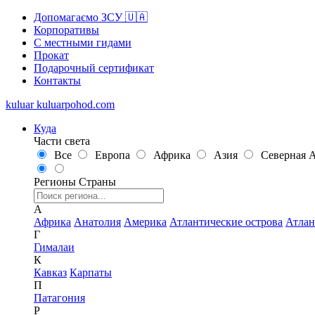
Допомагаємо ЗСУ 🇺🇦
Корпоративы
С местными гидами
Прокат
Подарочный сертификат
Контакты
kuluar
k
u
l
u
a
r
p
o
h
o
d
.
c
o
m
Куда
Части света
Все
Европа
Африка
Азия
Северная 
Регионы
Страны
А
Африка
Анатолия
Америка
Атлантические острова
Атлан
Г
Гималаи
К
Кавказ
Карпаты
П
Патагония
Р