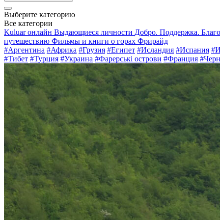
Выберите категорию
Все категории
Kuluar онлайн
Выдающиеся личности
Добро. Поддержка. Благ
путешествию
Фильмы и книги о горах
Фрирайд
#Аргентина
#Африка
#Грузия
#Египет
#Исландия
#Испания
#И
#Тибет
#Турция
#Украина
#Фарерські острови
#Франция
#Черн