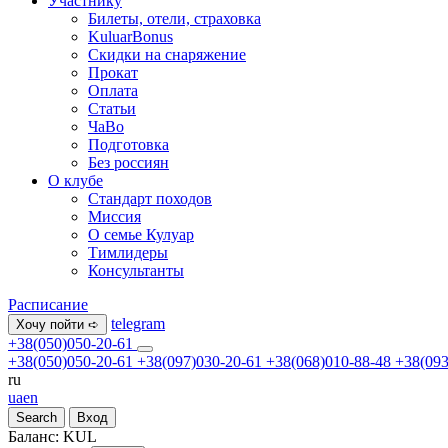
Участнику
Билеты, отели, страховка
KuluarBonus
Скидки на снаряжение
Прокат
Оплата
Статьи
ЧаВо
Подготовка
Без россиян
О клубе
Стандарт походов
Миссия
О семье Кулуар
Тимлидеры
Консультанты
Расписание
telegram
Хочу пойти ➪
+38(050)050-20-61
+38(050)050-20-61
+38(097)030-20-61
+38(068)010-88-48
+38(093
ru
ua
en
Search
Вход
Баланс:
KUL