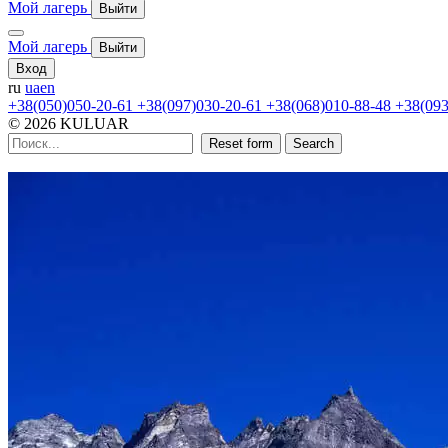
Мой лагерь
Выйти
Мой лагерь
Выйти
Вход
ru
ua
en
+38(050)050-20-61
+38(097)030-20-61
+38(068)010-88-48
+38(093
© 2026 KULUAR
Reset form
Search