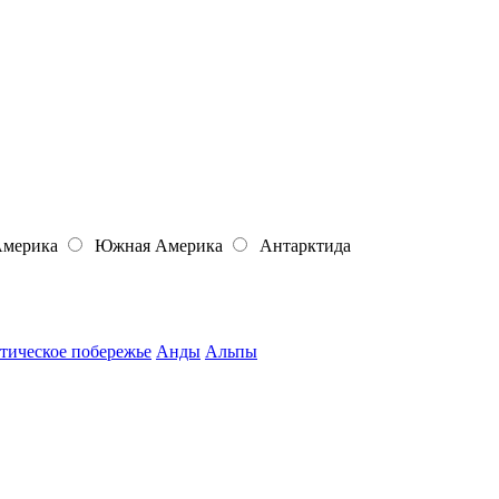
Америка
Южная Америка
Антарктида
тическое побережье
Анды
Альпы