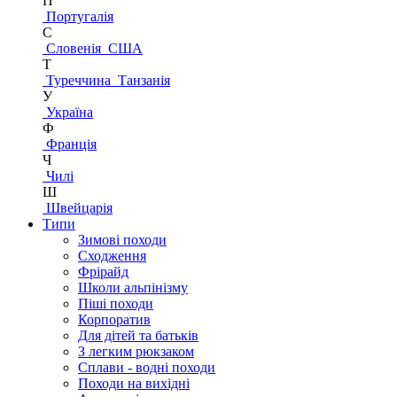
П
Португалія
С
Словенія
США
Т
Туреччина
Танзанія
У
Україна
Ф
Франція
Ч
Чилі
Ш
Швейцарія
Типи
Зимові походи
Сходження
Фрірайд
Школи альпінізму
Піші походи
Корпоратив
Для дітей та батьків
З легким рюкзаком
Сплави - водні походи
Походи на вихідні