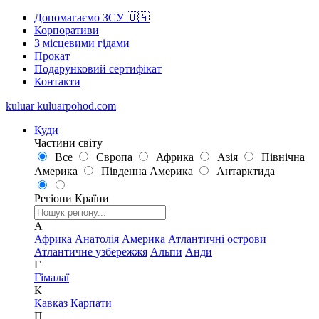
Допомагаємо ЗСУ 🇺🇦
Корпоративи
З місцевими гідами
Прокат
Подарунковий сертифікат
Контакти
kuluar
k
u
l
u
a
r
p
o
h
o
d
.
c
o
m
Куди
Частини світу
Все
Європа
Африка
Азія
Північна
Америка
Південна Америка
Антарктида
Регіони
Країни
А
Африка
Анатолія
Америка
Атлантичні острови
Атлантичне узбережжя
Альпи
Анди
Г
Гімалаї
К
Кавказ
Карпати
П