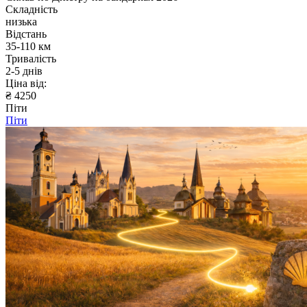
Складність
низька
Відстань
35-110 км
Тривалість
2-5 днів
Ціна від:
₴ 4250
Піти
Піти