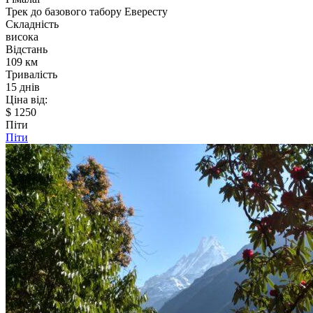
Трек до базового табору Евересту
Складність
висока
Відстань
109 км
Тривалість
15 днів
Ціна від:
$ 1250
Піти
Піти