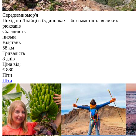
Середземномор'я
Похід по Лікійці в будиночках – без наметів та великих
рюкзаків
Складність
низька
Відстань
58 км
Тривалість
8 днів
Ціна від:
€ 880
Піти
Піти