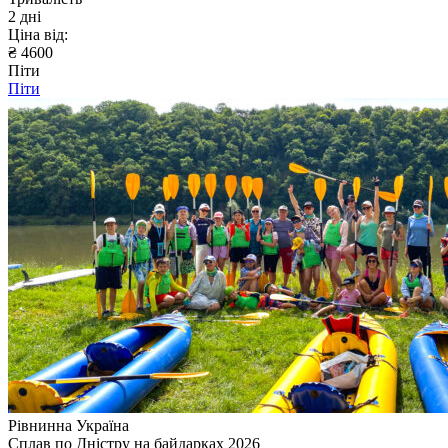
2 дні
Ціна від:
₴ 4600
Піти
Піти
Рівнинна Україна
Сплав по Дністру на байдарках 2026