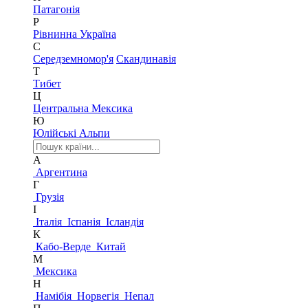
Патагонія
Р
Рівнинна Україна
С
Середземномор'я
Скандинавія
Т
Тибет
Ц
Центральна Мексика
Ю
Юлійські Альпи
А
Аргентина
Г
Грузія
І
Італія
Іспанія
Ісландія
К
Кабо-Верде
Китай
М
Мексика
Н
Намібія
Норвегія
Непал