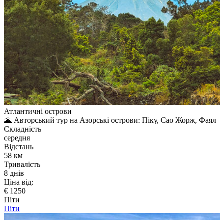
Атлантичні острови
🌋 Авторський тур на Азорські острови: Піку, Сао Жорж, Фаял
Складність
середня
Відстань
58 км
Тривалість
8 днів
Ціна від:
€ 1250
Піти
Піти