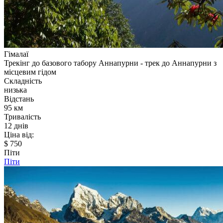
Гімалаї
Трекінг до базового табору Аннапурни - трек до Аннапурни з
місцевим гідом
Складність
низька
Відстань
95 км
Тривалість
12 днів
Ціна від:
$ 750
Піти
Піти