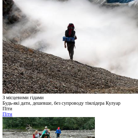
З місцевими гідами
Будь-які дати, дешевше, без супроводу тімлідера Кулуар
Піти
Піти