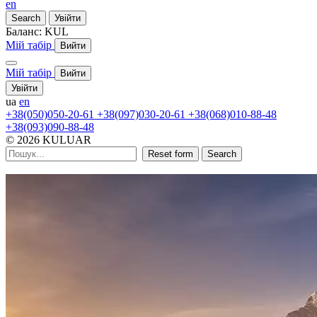
en
Search
Увійти
Баланс:
KUL
Мій табір
Вийти
Мій табір
Вийти
Увійти
ua
en
+38(050)050-20-61
+38(097)030-20-61
+38(068)010-88-48
+38(093)090-88-48
© 2026 KULUAR
Reset form
Search