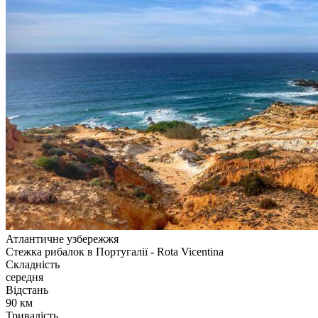
Атлантичне узбережжя
Стежка рибалок в Португалії - Rota Vicentina
Складність
середня
Відстань
90 км
Тривалість