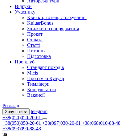
Авторські тури
Відгуки
Учаснику
Квитки, готелі, страхування
KuluarBonus
Знижки на спорядження
Прокат
Оплата
Статті
Питання
Підготовка
Про клуб
Стандарт походів
Місія
Про сім'ю Кулуар
Тимлідери
Консультанти
Вакансії
Розклад
telegram
Хочу піти ➪
+38(050)050-20-61
+38(050)050-20-61
+38(097)030-20-61
+38(068)010-88-48
+38(093)090-88-48
ua