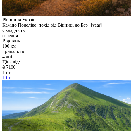
Рівнинна Україна
Каміно Подоліко: похід від Вінниці до Бар | [year]
Складність
середня
Відстань
100 км
Тривалість
4 дні
Ціна від:
₴ 7100
Піти
Піти