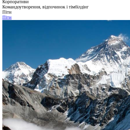
Корпоративи
Командоутворення, відпочинок і тімбілдінг
Піти
Піти