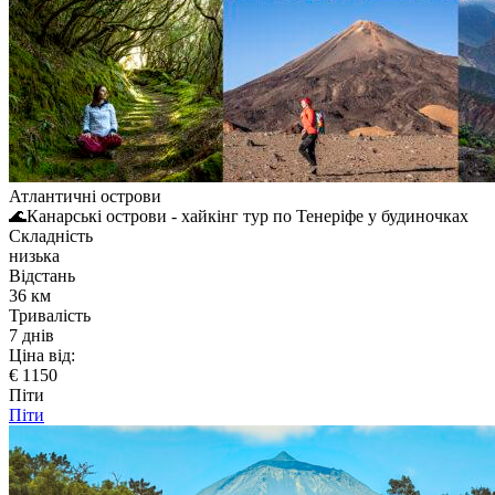
Атлантичні острови
🌊Канарські острови - хайкінг тур по Тенеріфе у будиночках
Складність
низька
Відстань
36 км
Тривалість
7 днів
Ціна від:
€ 1150
Піти
Піти