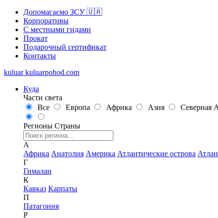
Допомагаємо ЗСУ 🇺🇦
Корпоративы
С местными гидами
Прокат
Подарочный сертификат
Контакты
kuluar
k
u
l
u
a
r
p
o
h
o
d
.
c
o
m
Куда
Части света
Все
Европа
Африка
Азия
Северная 
Регионы
Страны
А
Африка
Анатолия
Америка
Атлантические острова
Атлан
Г
Гималаи
К
Кавказ
Карпаты
П
Патагония
Р