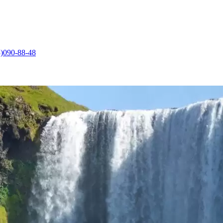
)090-88-48