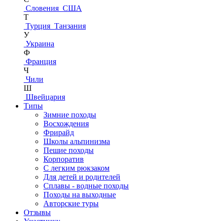
Словения
США
Т
Турция
Танзания
У
Украина
Ф
Франция
Ч
Чили
Ш
Швейцария
Типы
Зимние походы
Восхождения
Фрирайд
Школы альпинизма
Пешие походы
Корпоратив
С легким рюкзаком
Для детей и родителей
Сплавы - водные походы
Походы на выходные
Авторские туры
Отзывы