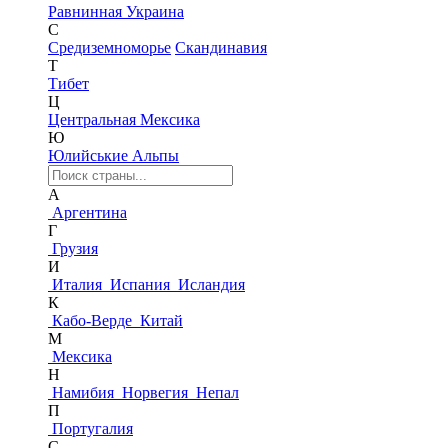
Равнинная Украина
С
Средиземноморье
Скандинавия
Т
Тибет
Ц
Центральная Мексика
Ю
Юлийськие Альпы
А
Аргентина
Г
Грузия
И
Италия
Испания
Исландия
К
Кабо-Верде
Китай
М
Мексика
Н
Намибия
Норвегия
Непал
П
Португалия
С