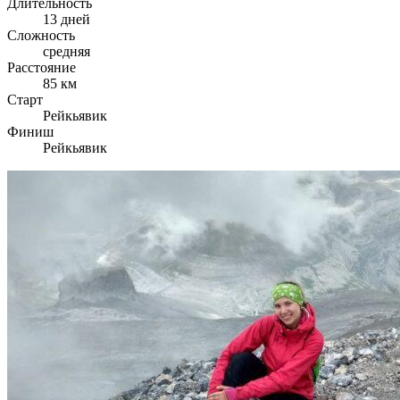
Длительность
13 дней
Сложность
средняя
Расстояние
85 км
Старт
Рейкьявик
Финиш
Рейкьявик