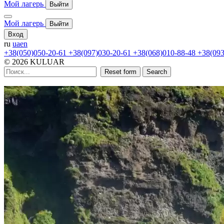
Мой лагерь
Выйти
Мой лагерь
Выйти
Вход
ru
ua
en
+38(050)050-20-61
+38(097)030-20-61
+38(068)010-88-48
+38(093
© 2026 KULUAR
Reset form
Search