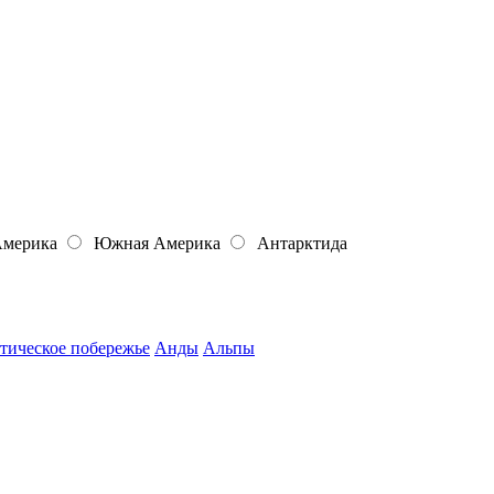
Америка
Южная Америка
Антарктида
тическое побережье
Анды
Альпы