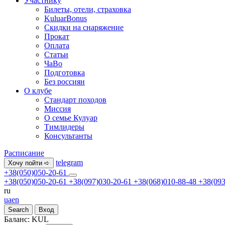
Участнику
Билеты, отели, страховка
KuluarBonus
Скидки на снаряжение
Прокат
Оплата
Статьи
ЧаВо
Подготовка
Без россиян
О клубе
Стандарт походов
Миссия
О семье Кулуар
Тимлидеры
Консультанты
Расписание
telegram
Хочу пойти ➪
+38(050)050-20-61
+38(050)050-20-61
+38(097)030-20-61
+38(068)010-88-48
+38(093
ru
ua
en
Search
Вход
Баланс:
KUL