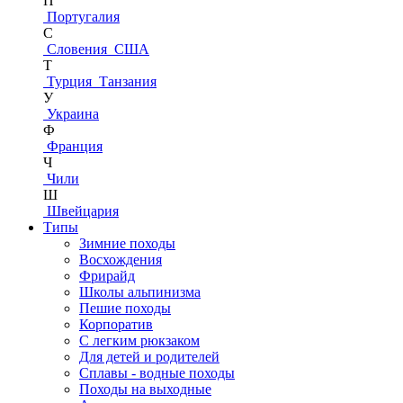
П
Португалия
С
Словения
США
Т
Турция
Танзания
У
Украина
Ф
Франция
Ч
Чили
Ш
Швейцария
Типы
Зимние походы
Восхождения
Фрирайд
Школы альпинизма
Пешие походы
Корпоратив
С легким рюкзаком
Для детей и родителей
Сплавы - водные походы
Походы на выходные