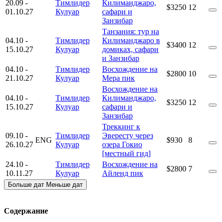
20.09
-
Тимлидер
Килиманджаро,
$3250
12
01.10.27
Кулуар
сафари и
Занзибар
Танзания: тур на
04.10
-
Тимлидер
Килиманджаро в
$3400
12
15.10.27
Кулуар
домиках, сафари
и Занзибар
04.10
-
Тимлидер
Восхождение на
$2800
10
21.10.27
Кулуар
Мера пик
Восхождение на
04.10
-
Тимлидер
Килиманджаро,
$3250
12
15.10.27
Кулуар
сафари и
Занзибар
Треккинг к
09.10
-
Тимлидер
Эвересту через
ENG
$930
8
26.10.27
Кулуар
озера Гокио
[местный гид]
24.10
-
Тимлидер
Восхождение на
$2800
7
10.11.27
Кулуар
Айленд пик
Больше дат
Меньше дат
Содержание