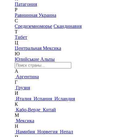
Патагония
Р
Равнинная Украина
С
Средиземноморье
Скандинавия
Т
Тибет
Ц
Центральная Мексика
Ю
Юлийськие Альпы
А
Аргентина
Г
Грузия
И
Италия
Испания
Исландия
К
Кабо-Верде
Китай
М
Мексика
Н
Намибия
Норвегия
Непал