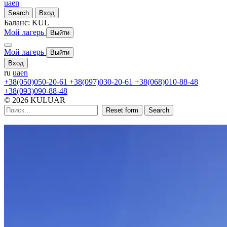
ua
en
Search
Вход
Баланс:
KUL
Мой лагерь
Выйти
Мой лагерь
Выйти
Вход
ru
ua
en
+38(050)050-20-61
+38(097)030-20-61
+38(068)010-88-48
+38(093)090-88-48
© 2026 KULUAR
Reset form
Search