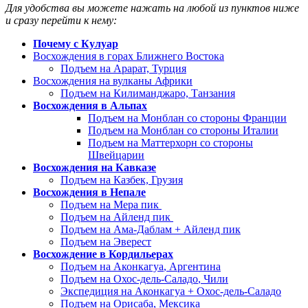
Для удобства вы можете нажать на любой из пунктов ниже
и сразу перейти к нему:
Почему с Кулуар
Восхождения в горах Ближнего Востока
Подъем
на Арара
т, Турция
Восхождения на вулканы Африки
Под
ъ
ем на Килиманджаро, Танзания
Восхождения в Альпах
Подъем
на Монблан
со стороны Франции
Подъем на Монблан со стороны Италии
Подъем на Маттерхорн со стороны
Швейцарии
Восхождения на Кавказе
Подъем на Казбек, Грузия
Восхождения в Непале
Подъем на Мера пик
Подъем на Айленд пик
Подъем на Ама-Даблам + Айленд пик
Подъем на Эверест
Восхождение в Кордильерах
Подъем
на Аконкагуа
, Аргентина
Подъем
на Охос-дель-Саладо
, Чили
Экспедиция на Аконкагуа + Охос-дель-Саладо
Подъем
на Орисаба
, Мексика