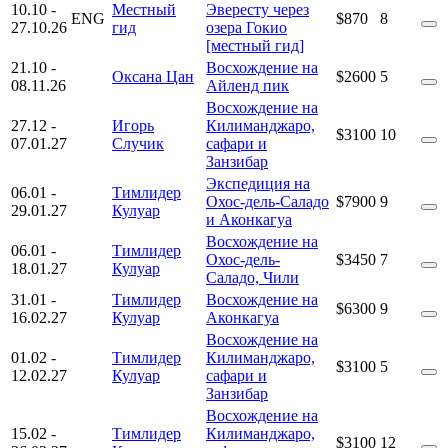
10.10
-
Местный
Эвересту через
ENG
$870
8
27.10.26
гид
озера Гокио
[местный гид]
21.10
-
Восхождение на
Оксана Цан
$2600
5
08.11.26
Айленд пик
Восхождение на
27.12
-
Игорь
Килиманджаро,
$3100
10
07.01.27
Случик
сафари и
Занзибар
Экспедиция на
06.01
-
Тимлидер
Охос-дель-Саладо
$7900
9
29.01.27
Кулуар
и Аконкагуа
Восхождение на
06.01
-
Тимлидер
Охос-дель-
$3450
7
18.01.27
Кулуар
Саладо, Чили
31.01
-
Тимлидер
Восхождение на
$6300
9
16.02.27
Кулуар
Аконкагуа
Восхождение на
01.02
-
Тимлидер
Килиманджаро,
$3100
5
12.02.27
Кулуар
сафари и
Занзибар
Восхождение на
15.02
-
Тимлидер
Килиманджаро,
$3100
12