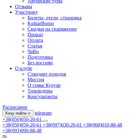
Авторские туры
Отзывы
Участнику
Билеты, отели, страховка
KuluarBonus
Скидки на снаряжение
Прокат
Оплата
Статьи
ЧаВо
Подготовка
Без россиян
О клубе
Стандарт походов
Миссия
О семье Кулуар
Тимлидеры
Консультанты
Расписание
telegram
Хочу пойти ➪
+38(050)050-20-61
+38(050)050-20-61
+38(097)030-20-61
+38(068)010-88-48
+38(093)090-88-48
ru