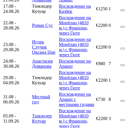
17.08
-
Тимлидер
Восхождение на
€1250
1
24.08.26
Кулуар
Казбек
Восхождение на
22.08
-
Монблан (4810
Роман Сус
€2200
0
28.08.26
м.) с Франции,
через Гюте
Восхождение на
Игорь
23.08
-
Монблан (4810
Случик
€2200
0
29.08.26
м.) с Франции,
Оксана Цан
через Гюте
24.08
-
Анастасия
Восхождение на
€980
7
30.08.26
Доманова
Арарат
Восхождение на
29.08
-
Тимлидер
Монблан (4810
€2200
1
04.09.26
Кулуар
м.) с Франции,
через Гюте
Восхождение на
31.08
-
Местный
Арарат с
€730
8
06.09.26
гид
местными гидами
Восхождение на
05.09
-
Тимлидер
Монблан (4810
€2200
3
11.09.26
Кулуар
м.) с Франции,
через Гюте