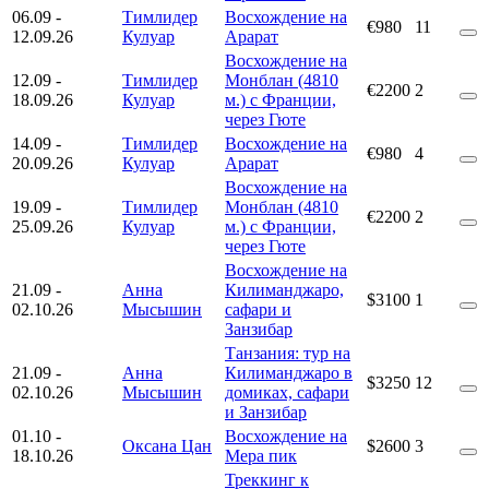
06.09
-
Тимлидер
Восхождение на
€980
11
12.09.26
Кулуар
Арарат
Восхождение на
12.09
-
Тимлидер
Монблан (4810
€2200
2
18.09.26
Кулуар
м.) с Франции,
через Гюте
14.09
-
Тимлидер
Восхождение на
€980
4
20.09.26
Кулуар
Арарат
Восхождение на
19.09
-
Тимлидер
Монблан (4810
€2200
2
25.09.26
Кулуар
м.) с Франции,
через Гюте
Восхождение на
21.09
-
Анна
Килиманджаро,
$3100
1
02.10.26
Мысышин
сафари и
Занзибар
Танзания: тур на
21.09
-
Анна
Килиманджаро в
$3250
12
02.10.26
Мысышин
домиках, сафари
и Занзибар
01.10
-
Восхождение на
Оксана Цан
$2600
3
18.10.26
Мера пик
Треккинг к