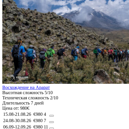
Восхождение на Арарат
Высотная сложность
5/10
Техническая сложность
2/10
Длительность
7 дней
Цена от:
980€
15.08-21.08.26
€980
4
24.08-30.08.26
€980
7
06.09-12.09.26
€980
11