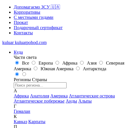
Допомагаємо ЗСУ 🇺🇦
Корпоративы
С местными гидами
Прокат
Подарочный сертификат
Контакты
kuluar
k
u
l
u
a
r
p
o
h
o
d
.
c
o
m
Куда
Части света
Все
Европа
Африка
Азия
Северная
Америка
Южная Америка
Антарктида
Регионы
Страны
А
Африка
Анатолия
Америка
Атлантические острова
Атлантическое побережье
Анды
Альпы
Г
Гималаи
К
Кавказ
Карпаты
П