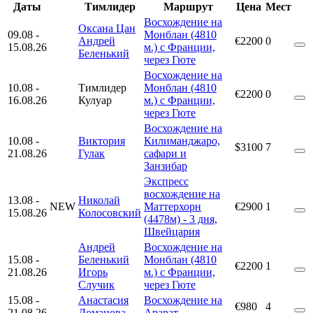
Даты
Тимлидер
Маршрут
Цена
Мест
Восхождение на
Оксана Цан
09.08
-
Монблан (4810
Андрей
€2200
0
15.08.26
м.) с Франции,
Беленький
через Гюте
Восхождение на
10.08
-
Тимлидер
Монблан (4810
€2200
0
16.08.26
Кулуар
м.) с Франции,
через Гюте
Восхождение на
10.08
-
Виктория
Килиманджаро,
$3100
7
21.08.26
Гулак
сафари и
Занзибар
Экспресс
восхождение на
13.08
-
Николай
NEW
Маттерхорн
€2900
1
15.08.26
Колосовский
(4478м) - 3 дня,
Швейцария
Андрей
Восхождение на
15.08
-
Беленький
Монблан (4810
€2200
1
21.08.26
Игорь
м.) с Франции,
Случик
через Гюте
15.08
-
Анастасия
Восхождение на
€980
4
21.08.26
Доманова
Арарат