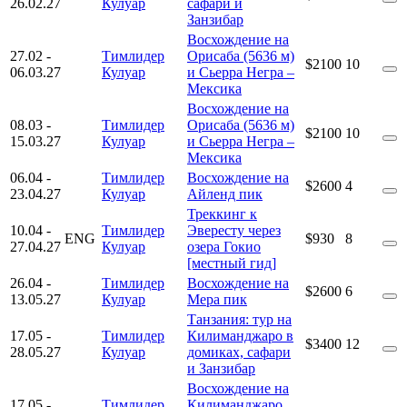
26.02.27
Кулуар
сафари и
Занзибар
Восхождение на
27.02
-
Тимлидер
Орисаба (5636 м)
$2100
10
06.03.27
Кулуар
и Сьерра Негра –
Мексика
Восхождение на
08.03
-
Тимлидер
Орисаба (5636 м)
$2100
10
15.03.27
Кулуар
и Сьерра Негра –
Мексика
06.04
-
Тимлидер
Восхождение на
$2600
4
23.04.27
Кулуар
Айленд пик
Треккинг к
10.04
-
Тимлидер
Эвересту через
ENG
$930
8
27.04.27
Кулуар
озера Гокио
[местный гид]
26.04
-
Тимлидер
Восхождение на
$2600
6
13.05.27
Кулуар
Мера пик
Танзания: тур на
17.05
-
Тимлидер
Килиманджаро в
$3400
12
28.05.27
Кулуар
домиках, сафари
и Занзибар
Восхождение на
17.05
-
Тимлидер
Килиманджаро,