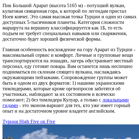
Пик Большой Арарат (высота 5165 м) - потухший вулкан,
культовая священная гора, к которой по легендам пристал
Ноев ковчег. Это самая высокая точка Турции и один из самых
доступных 5-тысячников планеты. Категория сложности
маршрута на вершину классифицируется как 1Б, то есть
подъем не требует специальных навыков или снаряжения,
достаточно будет хорошей физической формы.
Главная особенность восхождение на гору Арарат из Турции -
максимальный сервис и комфорт. Личные и групповые вещи
транспортируются на лошадях, лагерь обустраивает местный
персонал, еду готовят повара. Вам останется лишь неспешно
подниматься по склонам спящего вулкана, наслаждаясь
окружающими пейзажами. Сопровождение группы может
быть в одном из двух форматов: 1) нашими украинскими
тимлидерами, которые кроме оргвопросов заботятся об
участниках, наблюдают за их состоянием и всячески
помогают; 2) без тимлидера Кулуар, а только с
локальными
гидами
- это эконом-вариант для тех, кто уже имеет горный
опыт и на достаточном уровне владеете английским.
Турция
High Five on Five