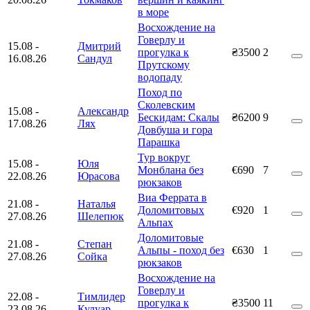
в море
Восхождение на
Говерлу и
15.08
-
Дмитрий
прогулка к
₴3500
2
16.08.26
Сандул
Прутскому
водопаду
Поход по
Сколевским
15.08
-
Александр
Бескидам: Скалы
₴6200
9
17.08.26
Лях
Довбуша и гора
Парашка
Тур вокруг
15.08
-
Юля
Монблана без
€690
7
22.08.26
Юрасова
рюкзаков
Виа Феррата в
21.08
-
Наталья
Доломитовых
€920
1
27.08.26
Шелепюк
Альпах
Доломитовые
21.08
-
Степан
Альпы - поход без
€630
1
27.08.26
Сойка
рюкзаков
Восхождение на
Говерлу и
22.08
-
Тимлидер
прогулка к
₴3500
11
23.08.26
Кулуар