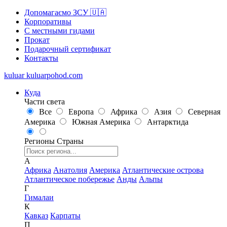
Допомагаємо ЗСУ 🇺🇦
Корпоративы
С местными гидами
Прокат
Подарочный сертификат
Контакты
kuluar
k
u
l
u
a
r
p
o
h
o
d
.
c
o
m
Куда
Части света
Все
Европа
Африка
Азия
Северная
Америка
Южная Америка
Антарктида
Регионы
Страны
А
Африка
Анатолия
Америка
Атлантические острова
Атлантическое побережье
Анды
Альпы
Г
Гималаи
К
Кавказ
Карпаты
П