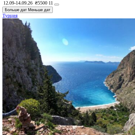
12.09-14.09.26
₴5500
11
Больше дат
Меньше дат
Турция