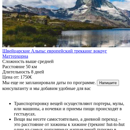
Швейцарские Альпы: европейский треккинг вокруг
Маттерхорна
Сложность
выше средней
Расстояние
50 км
Длительность
8 дней
Цена от:
1750€
Мы еще не запланировали даты по программе.
Напишите
консультанту и мы добавим удобные для вас
Транспортировку вещей осуществляют портеры, мулы,
или машины, а ночевки и приемы пищи происходят в
гестхаусах.
Вещи вы несете самостоятельно, а дневной переход –
это расстояние от хижины к хижине (трекинг hut-to-hut
один из самых популярных направлений туризма в