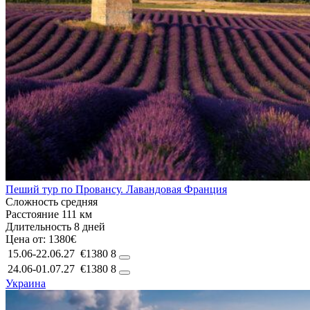
Пеший тур по Провансу. Лавандовая Франция
Сложность
средняя
Расстояние
111 км
Длительность
8 дней
Цена от:
1380€
15.06-22.06.27
€1380
8
24.06-01.07.27
€1380
8
Украина