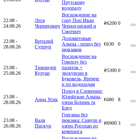
Прутскому
водопаду
Восхождение на
22.08
-
Леся
гору Поп Иван
₴6200
0
24.08.26
Чернятович
Черногорский и
Смотрич
Доломитовые
22.08
-
Виталий
Альпы - поход без
€630
0
28.08.26
Супрун
рюкзаков
Восхождение на
Говерлу без
23.08
-
Тимлидер
палаток +
₴5300
0
25.08.26
Кулуар
экскурсии в
Буковель, Яремче
и по водопадам
Поход в Словении:
23.08
-
Юлийские Альпы,
Анна Усик
€680
8
28.08.26
озера Бохинь та
Блед
Горганы без
23.08
-
Валя
рюкзака: Сивули и
₴6900
3
26.08.26
Пискун
озеро Росохан из
кемпинга
Восхождение на