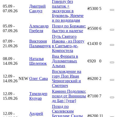
Говерлу без
05.09
-
Дмитрий
палаток +
₴5300
5
07.09.26
Сандул
экскурсии в
Буковель, Яремче
и по водопадам
05.09
-
Александр
Поход по Боржаве:
₴5500
6
07.09.26
Гребеля
быстро и налегке
Путь Святого
07.09
-
Виктория
Иакова - из Порту
€1430
0
21.09.26
Паламарчук
в Сантьяго-де-
Компостела
Виа Феррата в
08.09
-
Наталья
Доломитовых
€920
0
14.09.26
Шелепюк
Альпах
Восхождение на
12.09
-
гору Поп Иван
NEW
Олег Сава
₴6200
2
14.09.26
Черногорский и
Смотрич
Камино Подолико:
12.09
-
Тимлидер
поход от Винницы
₴7100
7
15.09.26
Кулуар
до Бар | [year]
Поход по
Сколевским
12.09
-
Андрей
Бескидам: Скалы
₴6200
11