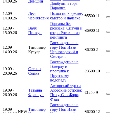
14.09.26
Домшин
Довбуша и гора
Парашка
12.09
-
Леся
Поход по Боржаве:
₴5500
11
14.09.26
Чернятович
быстро и налегке
Горганы без
12.09
-
Валя
рюкзака: Сивули и
₴6900
11
15.09.26
Пискун
озеро Росохан из
кемпинга
Восхождение на
12.09
-
Тимлидер
гору Поп Иван
₴6200
2
14.09.26
Кулуар
Черногорский и
Смотрич
Восхождение на
Говерлу и
19.09
-
Степан
прогулка к
₴3500
10
20.09.26
Сойка
Прутскому
водопаду
Авторский тур на
19.09
-
Татьяна
Азорские острова:
€1250
9
26.09.26
Франчук
Пику, Сао Жорж,
Фаял
Восхождение на
19.09
-
Тимлидер
гору Поп Иван
NEW
₴6200
12