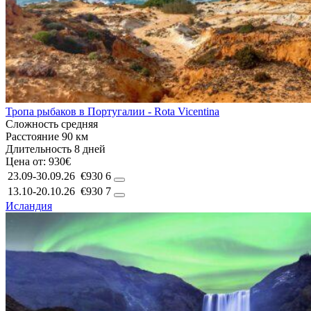
Тропа рыбаков в Португалии - Rota Vicentina
Сложность
средняя
Расстояние
90 км
Длительность
8 дней
Цена от:
930€
23.09-30.09.26
€930
6
13.10-20.10.26
€930
7
Исландия