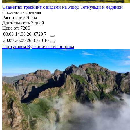
Сванетия: треккинг с видами на Ушбу, Тетнульди и ледники
Сложность
средняя
Расстояние
70 км
Длительность
7 дней
Цена от:
720€
08.08-14.08.26
€720
7
20.09-26.09.26
€720
10
Португалия
Вулканические острова