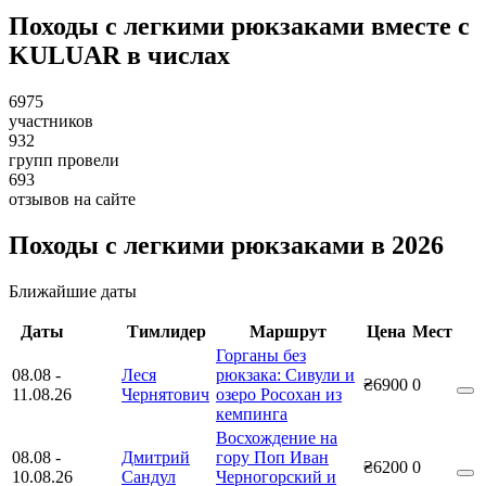
Походы с легкими рюкзаками вместе с
KULUAR в числах
6975
участников
932
групп провели
693
отзывов на сайте
Походы с легкими рюкзаками в 2026
Ближайшие даты
Даты
Тимлидер
Маршрут
Цена
Мест
Горганы без
08.08
-
Леся
рюкзака: Сивули и
₴6900
0
11.08.26
Чернятович
озеро Росохан из
кемпинга
Восхождение на
08.08
-
Дмитрий
гору Поп Иван
₴6200
0
10.08.26
Сандул
Черногорский и