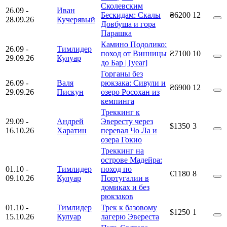
Сколевским
26.09
-
Иван
Бескидам: Скалы
₴6200
12
28.09.26
Кучерявый
Довбуша и гора
Парашка
Камино Подолико:
26.09
-
Тимлидер
поход от Винницы
₴7100
10
29.09.26
Кулуар
до Бар | [year]
Горганы без
26.09
-
Валя
рюкзака: Сивули и
₴6900
12
29.09.26
Пискун
озеро Росохан из
кемпинга
Треккинг к
29.09
-
Андрей
Эвересту через
$1350
3
16.10.26
Харатин
перевал Чо Ла и
озера Гокио
Треккинг на
острове Мадейра:
01.10
-
Тимлидер
поход по
€1180
8
09.10.26
Кулуар
Португалии в
домиках и без
рюкзаков
01.10
-
Тимлидер
Трек к базовому
$1250
1
15.10.26
Кулуар
лагерю Эвереста