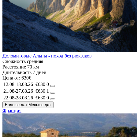
Доломитовые Альпы - поход без рюкзаков
Сложность
средняя
Расстояние
70 км
Длительность
7 дней
Цена от:
630€
12.08-18.08.26
€630
0
21.08-27.08.26
€630
1
22.08-28.08.26
€630
0
Больше дат
Меньше дат
Франция