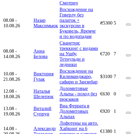
Смотрич
Восхождение на
Говерлу без
08.08
-
Назар
палаток +
₴5300
5
10.08.26
Максимьюк
экскурсии в
Буковель, Яремче
и по водопадам
Сванетия:
треккинг с видами
08.08
-
Анна
на Ушбу,
€720
7
14.08.26
Белова
Тетнульди и
ледники
Восхождение на
10.08
-
Виктория
Килиманджаро,
$3100
7
21.08.26
Гулак
сафари и Занзибар
Доломитовые
12.08
-
Наталья
Альпы - поход без
€630
0
18.08.26
Шелепюк
рюкзаков
Виа Феррата в
13.08
-
Виталий
Доломитовых
€920
1
19.08.26
Супрун
Альпах
Лофотены на авто.
14.08
-
Александр
Хайкинг на 6
€1380
1
20.08.26
Токмаков
вершин и каякинг