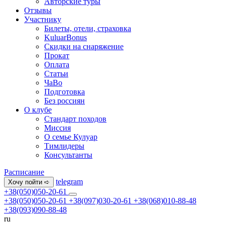
Авторские туры
Отзывы
Участнику
Билеты, отели, страховка
KuluarBonus
Скидки на снаряжение
Прокат
Оплата
Статьи
ЧаВо
Подготовка
Без россиян
О клубе
Стандарт походов
Миссия
О семье Кулуар
Тимлидеры
Консультанты
Расписание
telegram
Хочу пойти ➪
+38(050)050-20-61
+38(050)050-20-61
+38(097)030-20-61
+38(068)010-88-48
+38(093)090-88-48
ru