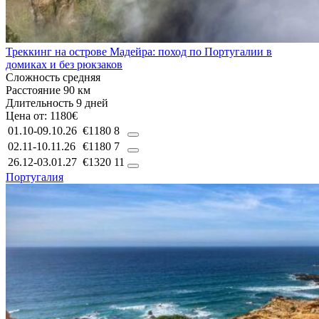
Треккинг на острове Мадейра: поход по Португалии в
домиках и без рюкзаков
Сложность
средняя
Расстояние
90 км
Длительность
9 дней
Цена от:
1180€
01.10-09.10.26
€1180
8
02.11-10.11.26
€1180
7
26.12-03.01.27
€1320
11
Португалия