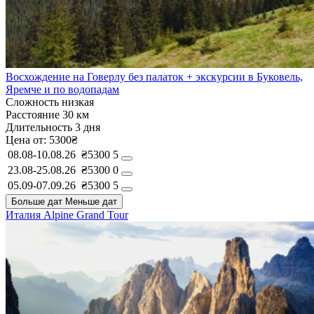
Восхождение на Говерлу без палаток + экскурсии в Буковель,
Яремче и по водопадам
Сложность
низкая
Расстояние
30 км
Длительность
3 дня
Цена от:
5300₴
08.08-10.08.26
₴5300
5
23.08-25.08.26
₴5300
0
05.09-07.09.26
₴5300
5
Больше дат
Меньше дат
Италия
Alpine Grand Tour