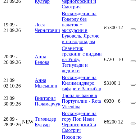
21.09.26
Кулуар
Черногорский и
Смотрич
Восхождение на
Говерлу без
19.09
-
Леся
палаток +
₴5300
12
21.09.26
Чернятович
экскурсии в
Буковель, Яремче
и по водопадам
Сванетия:
треккинг с видами
20.09
-
Анна
на Ушбу,
€720
10
26.09.26
Белова
Тетнульди и
ледники
Восхождение на
21.09
-
Анна
Килиманджаро,
$3100
1
02.10.26
Мысышин
сафари и Занзибар
Тропа рыбаков в
23.09
-
Виктория
Португалии - Rota
€930
6
30.09.26
Паламарчук
Vicentina
Восхождение на
26.09
-
Тимлидер
гору Поп Иван
NEW
₴6200
12
28.09.26
Кулуар
Черногорский и
Смотрич
Поход по