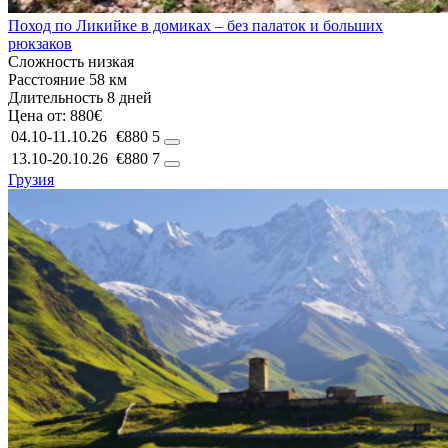
Поход по Ликийке в домиках – без палаток и больших
рюкзаков
Сложность
низкая
Расстояние
58 км
Длительность
8 дней
Цена от:
880€
04.10-11.10.26
€880
5
13.10-20.10.26
€880
7
Грузия