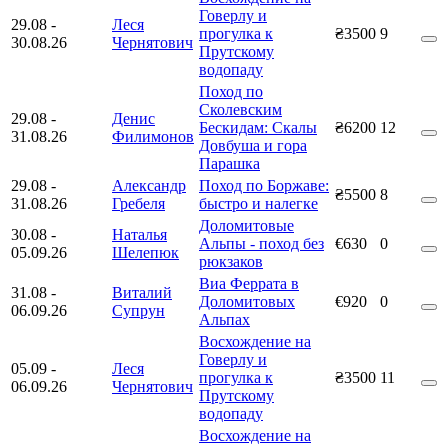
Говерлу и
29.08
-
Леся
прогулка к
₴3500
9
30.08.26
Чернятович
Прутскому
водопаду
Поход по
Сколевским
29.08
-
Денис
Бескидам: Скалы
₴6200
12
31.08.26
Филимонов
Довбуша и гора
Парашка
29.08
-
Александр
Поход по Боржаве:
₴5500
8
31.08.26
Гребеля
быстро и налегке
Доломитовые
30.08
-
Наталья
Альпы - поход без
€630
0
05.09.26
Шелепюк
рюкзаков
Виа Феррата в
31.08
-
Виталий
Доломитовых
€920
0
06.09.26
Супрун
Альпах
Восхождение на
Говерлу и
05.09
-
Леся
прогулка к
₴3500
11
06.09.26
Чернятович
Прутскому
водопаду
Восхождение на