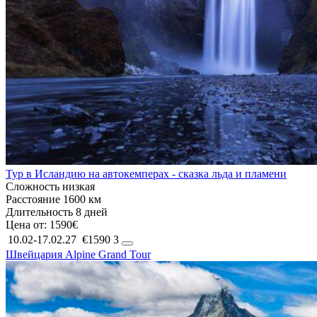
Тур в Исландию на автокемперах - сказка льда и пламени
Сложность
низкая
Расстояние
1600 км
Длительность
8 дней
Цена от:
1590€
10.02-17.02.27
€1590
3
Швейцария
Alpine Grand Tour