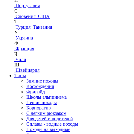
П
Португалия
С
Словения
США
Т
Турция
Танзания
У
Украина
Ф
Франция
Ч
Чили
Ш
Швейцария
Типы
Зимние походы
Восхождения
Фрирайд
Школы альпинизма
Пешие походы
Корпоратив
С легким рюкзаком
Для детей и родителей
Сплавы - водные походы
Походы на выходные