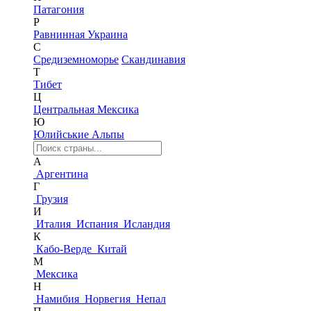
Патагония
Р
Равнинная Украина
С
Средиземноморье
Скандинавия
Т
Тибет
Ц
Центральная Мексика
Ю
Юлийськие Альпы
А
Аргентина
Г
Грузия
И
Италия
Испания
Исландия
К
Кабо-Верде
Китай
М
Мексика
Н
Намибия
Норвегия
Непал