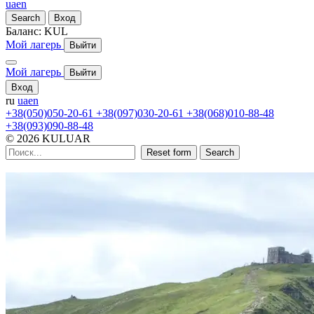
ua
en
Search
Вход
Баланс:
KUL
Мой лагерь
Выйти
Мой лагерь
Выйти
Вход
ru
ua
en
+38(050)050-20-61
+38(097)030-20-61
+38(068)010-88-48
+38(093)090-88-48
© 2026 KULUAR
Reset form
Search