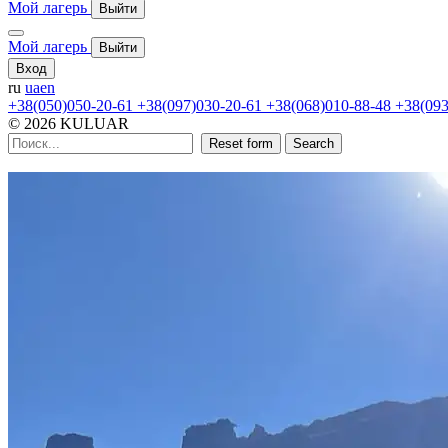
Мой лагерь
Выйти
Мой лагерь
Выйти
Вход
ru
ua
en
+38(050)050-20-61
+38(097)030-20-61
+38(068)010-88-48
+38(093
© 2026 KULUAR
Reset form
Search