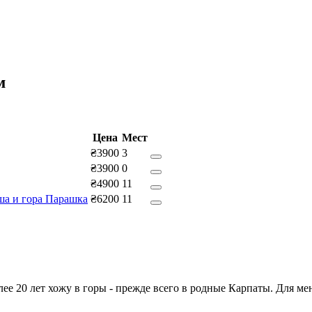
м
Цена
Мест
₴3900
3
₴3900
0
₴4900
11
ша и гора Парашка
₴6200
11
ее 20 лет хожу в горы - прежде всего в родные Карпаты. Для мен