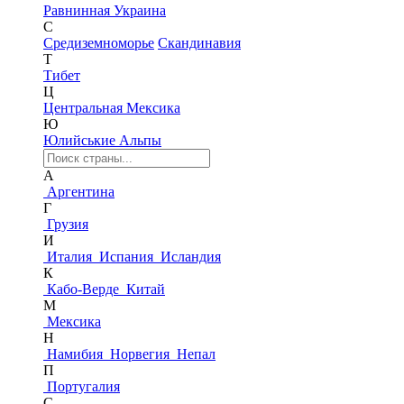
Равнинная Украина
С
Средиземноморье
Скандинавия
Т
Тибет
Ц
Центральная Мексика
Ю
Юлийськие Альпы
А
Аргентина
Г
Грузия
И
Италия
Испания
Исландия
К
Кабо-Верде
Китай
М
Мексика
Н
Намибия
Норвегия
Непал
П
Португалия
С