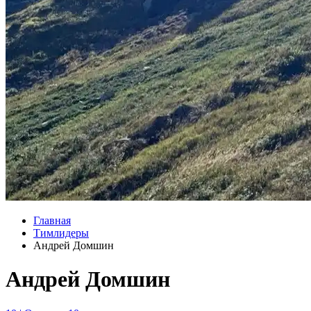
Главная
Тимлидеры
Андрей Домшин
Андрей Домшин