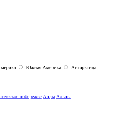
Америка
Южная Америка
Антарктида
тическое побережье
Анды
Альпы