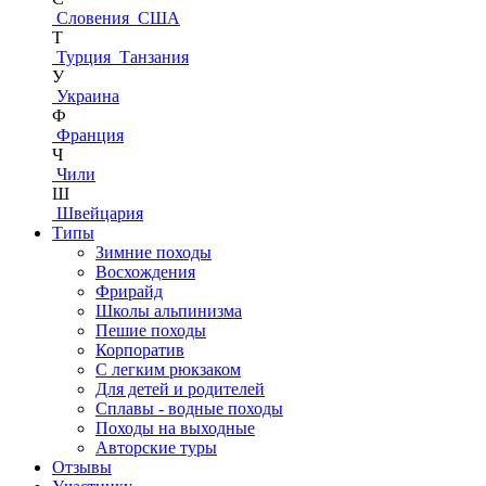
Словения
США
Т
Турция
Танзания
У
Украина
Ф
Франция
Ч
Чили
Ш
Швейцария
Типы
Зимние походы
Восхождения
Фрирайд
Школы альпинизма
Пешие походы
Корпоратив
С легким рюкзаком
Для детей и родителей
Сплавы - водные походы
Походы на выходные
Авторские туры
Отзывы