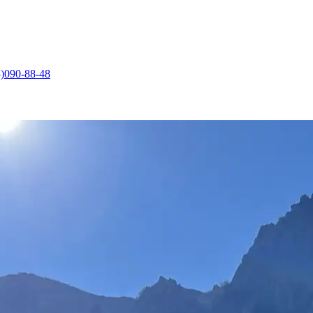
)090-88-48