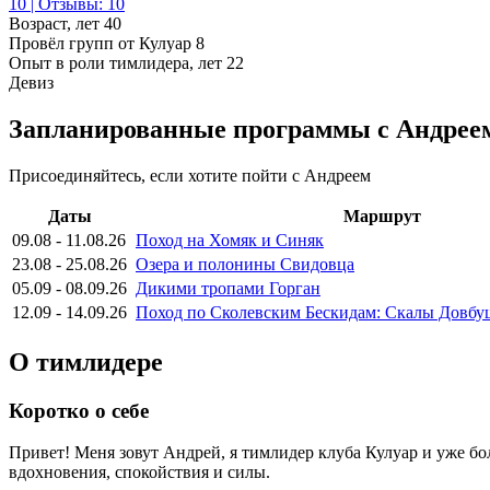
10 | Отзывы: 10
Возраст, лет
40
Провёл групп от Кулуар
8
Опыт в роли тимлидера, лет
22
Девиз
Запланированные программы с Андрее
Присоединяйтесь, если хотите пойти с Андреем
Даты
Маршрут
09.08
-
11.08.26
Поход на Хомяк и Синяк
23.08
-
25.08.26
Озера и полонины Свидовца
05.09
-
08.09.26
Дикими тропами Горган
12.09
-
14.09.26
Поход по Сколевским Бескидам: Скалы Довбу
О тимлидере
Коротко о себе
Привет! Меня зовут Андрей, я тимлидер клуба Кулуар и уже бол
вдохновения, спокойствия и силы.