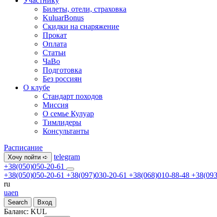
Участнику
Билеты, отели, страховка
KuluarBonus
Скидки на снаряжение
Прокат
Оплата
Статьи
ЧаВо
Подготовка
Без россиян
О клубе
Стандарт походов
Миссия
О семье Кулуар
Тимлидеры
Консультанты
Расписание
telegram
Хочу пойти ➪
+38(050)050-20-61
+38(050)050-20-61
+38(097)030-20-61
+38(068)010-88-48
+38(093
ru
ua
en
Search
Вход
Баланс:
KUL