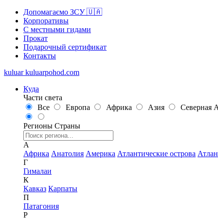
Допомагаємо ЗСУ 🇺🇦
Корпоративы
С местными гидами
Прокат
Подарочный сертификат
Контакты
kuluar
k
u
l
u
a
r
p
o
h
o
d
.
c
o
m
Куда
Части света
Все
Европа
Африка
Азия
Северная 
Регионы
Страны
А
Африка
Анатолия
Америка
Атлантические острова
Атлан
Г
Гималаи
К
Кавказ
Карпаты
П
Патагония
Р