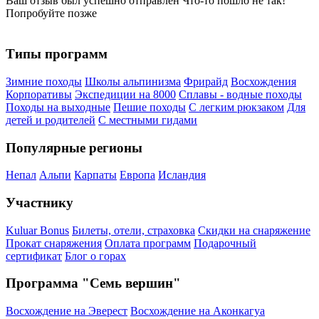
Ваш отзыв был успешно отправлен
Что-то пошло не так!
Попробуйте позже
Типы программ
Зимние походы
Школы альпинизма
Фрирайд
Восхождения
Корпоративы
Экспедиции на 8000
Сплавы - водные походы
Походы на выходные
Пешие походы
С легким рюкзаком
Для
детей и родителей
С местными гидами
Популярные регионы
Непал
Альпи
Карпаты
Европа
Исландия
Участнику
Kuluar Bonus
Билеты, отели, страховка
Скидки на снаряжение
Прокат снаряжения
Оплата программ
Подарочный
сертификат
Блог о горах
Программа "Семь вершин"
Восхождение на Эверест
Восхождение на Аконкагуа