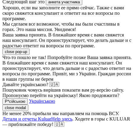
Следующий шаг это
анкета участника
Хорошо, если вы заполните ее прямо сейчас. Также с вами
скоро свяжется консультант и ответит на все вопросы по
программе.
Мы сделаем все возможное, чтобы вы были счастливы в
горах. Это наша миссия. Увидимся!
Ваша заявка принята. В ближайшее время с вами свяжется
наш консультант. Он проинструктирует, что делать дальше и с
радостью ответит на вопросы по программе.
close pop-up
Что-то пошло не так! Попробуйте позже
Ваша заявка принята.
В ближайшее время с вами свяжется наш консультант. Он
проинструктирует, что делать дальше и с радостью ответит на
вопросы по программе.
Привіт, ми з України. Граждан россии
в наши группы не берем
Давайте українською? 🇺🇦
Пошуковик чомусь вирішив показати вам ру-версію сайту.
Пропонуємо перейти на українську! Якою продовжити?
Українською
Р*сійською
close modal
Не менее 20% прибыли мы направляем на помощь ВСУ.
Детали и отчеты KuluarHelp здесь
. Ходите в горы с KULUAR
— приближайте победу! 🇺🇦