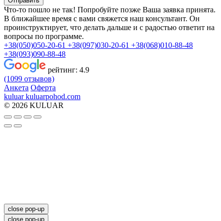
Отправить
Что-то пошло не так! Попробуйте позже
Ваша заявка принята.
В ближайшее время с вами свяжется наш консультант. Он
проинструктирует, что делать дальше и с радостью ответит на
вопросы по программе.
+38(050)050-20-61
+38(097)030-20-61
+38(068)010-88-48
+38(093)090-88-48
рейтинг:
4.9
(1099 отзывов)
Анкета
Оферта
kuluar
k
u
l
u
a
r
p
o
h
o
d
.
c
o
m
© 2026 KULUAR
close pop-up
close pop-up