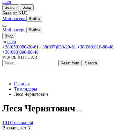
ua
en
Search
Вход
Баланс:
KUL
Мой лагерь
Выйти
Мой лагерь
Выйти
Вход
ru
ua
en
+38(050)050-20-61
+38(097)030-20-61
+38(068)010-88-48
+38(093)090-88-48
© 2026 KULUAR
Reset form
Search
Главная
Тимлидеры
Леся Чернятович
Леся Чернятович
10 | Отзывы: 54
Возраст, лет
31