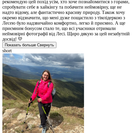
рекомендую цей похід усім, хто хоче познайомитися з горами,
спробувати себе в хайкінгу та побачити неймовірну, ще не
надто відому, але фантастично красиву природу. Також хочу
окремо відзначити, що мені дуже пощастило з тімлідеркою з
Лесею було надзвичайно комфортно, легко й приємно. А ще
приємним бонусом стало те, що всі учасники отримали
неймовірні фотографії від Лесі. Щиро дякую за цей незабутній
досвід! 💛
Показать больше
Свернуть
short