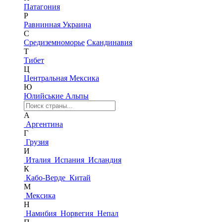
Патагония
Р
Равнинная Украина
С
Средиземноморье
Скандинавия
Т
Тибет
Ц
Центральная Мексика
Ю
Юлийськие Альпы
А
Аргентина
Г
Грузия
И
Италия
Испания
Исландия
К
Кабо-Верде
Китай
М
Мексика
Н
Намибия
Норвегия
Непал