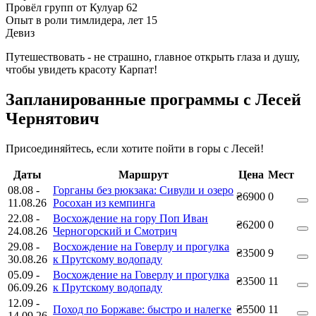
Провёл групп от Кулуар
62
Опыт в роли тимлидера, лет
15
Девиз
Путешествовать - не страшно, главное открыть глаза и душу,
чтобы увидеть красоту Карпат!
Запланированные программы с Лесей
Чернятович
Присоединяйтесь, если хотите пойти в горы с Лесей!
Даты
Маршрут
Цена
Мест
08.08
-
Горганы без рюкзака: Сивули и озеро
₴6900
0
11.08.26
Росохан из кемпинга
22.08
-
Восхождение на гору Поп Иван
₴6200
0
24.08.26
Черногорский и Смотрич
29.08
-
Восхождение на Говерлу и прогулка
₴3500
9
30.08.26
к Прутскому водопаду
05.09
-
Восхождение на Говерлу и прогулка
₴3500
11
06.09.26
к Прутскому водопаду
12.09
-
Поход по Боржаве: быстро и налегке
₴5500
11
14.09.26