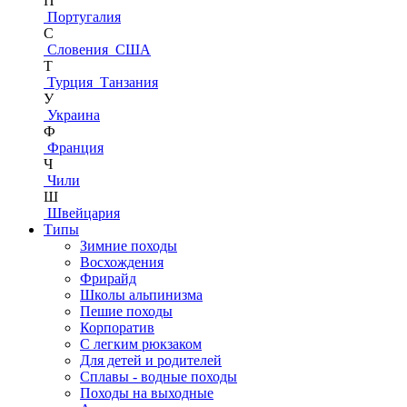
П
Португалия
С
Словения
США
Т
Турция
Танзания
У
Украина
Ф
Франция
Ч
Чили
Ш
Швейцария
Типы
Зимние походы
Восхождения
Фрирайд
Школы альпинизма
Пешие походы
Корпоратив
С легким рюкзаком
Для детей и родителей
Сплавы - водные походы
Походы на выходные