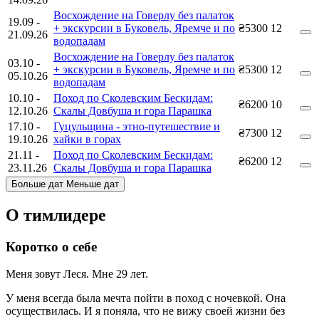
Восхождение на Говерлу без палаток
19.09
-
+ экскурсии в Буковель, Яремче и по
₴5300
12
21.09.26
водопадам
Восхождение на Говерлу без палаток
03.10
-
+ экскурсии в Буковель, Яремче и по
₴5300
12
05.10.26
водопадам
10.10
-
Поход по Сколевским Бескидам:
₴6200
10
12.10.26
Скалы Довбуша и гора Парашка
17.10
-
Гуцульщина - этно-путешествие и
₴7300
12
19.10.26
хайки в горах
21.11
-
Поход по Сколевским Бескидам:
₴6200
12
23.11.26
Скалы Довбуша и гора Парашка
Больше дат
Меньше дат
О тимлидере
Коротко о себе
Меня зовут Леся. Мне 29 лет.
У меня всегда была мечта пойти в поход с ночевкой. Она
осуществилась. И я поняла, что не вижу своей жизни без