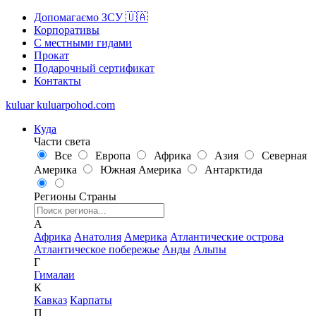
Допомагаємо ЗСУ 🇺🇦
Корпоративы
С местными гидами
Прокат
Подарочный сертификат
Контакты
kuluar
k
u
l
u
a
r
p
o
h
o
d
.
c
o
m
Куда
Части света
Все
Европа
Африка
Азия
Северная
Америка
Южная Америка
Антарктида
Регионы
Страны
А
Африка
Анатолия
Америка
Атлантические острова
Атлантическое побережье
Анды
Альпы
Г
Гималаи
К
Кавказ
Карпаты
П