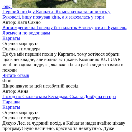
long
Перший похід у Карпати. Як моя кепка залишилась у
Буковелі, іншу пожував кінь, а я закохалась у гори
Автор: Катя Сахно
Восхождение на Говерлу без палаток + экскурсии в Буковель,
Яремче и по водопадам
Карпаты
Оценка маршрута
Оценка тимлидера
Це був мій перший похід у Карпати, тому хотілося обрати
щось нескладне, але водночас цікаве. Компанію KULUAR
мені порадила подруга, яка вже кілька разів ходила з вами в
походи
Читать отзыв
short
Щиро дякую за цей незабутній досвід
Автор: Анна
Поход по Сколевским Бескидам: Скалы Довбуша и гора
Парашка
Карпаты
Оценка маршрута
Оценка тимлидера
Дякую Лесі за чудовий похід, а Kuluar за надзвичайно цікаву
програму! Було насичено, красиво та незабутньо. Дуже