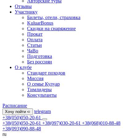
Авторские туры
Отзывы
Участнику
Билеты, отели, страховка
KuluarBonus
Скидки на снаряжение
Прокат
Оплата
Статьи
ЧаВо
Подготовка
Без россиян
О клубе
Стандарт походов
Миссия
О семье Кулуар
Тимлидеры
Консультанты
Расписание
telegram
Хочу пойти ➪
+38(050)050-20-61
+38(050)050-20-61
+38(097)030-20-61
+38(068)010-88-48
+38(093)090-88-48
ru