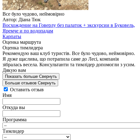
Все було чудово, неймовірно
Автор: Діана Тюк
Восхождение на Говерлу без палаток + экскурсии в Буковель,
Яремче и по водопадам
Карпаты
Оценка маршрута
Оценка тимлидера
Рекомендую ваш клуб туристів. Все було чудово, неймовірно.
Я дуже щаслива, що потрапила саме до Лесі, компанія
зібралась весела. Консультанти та тимлідер допомогли з усим.
Дякую вам
Показать больше
Свернуть
Больше отзывов
Свернуть
Оставить отзыв
Имя
Откуда вы
Программа
Тимлидер