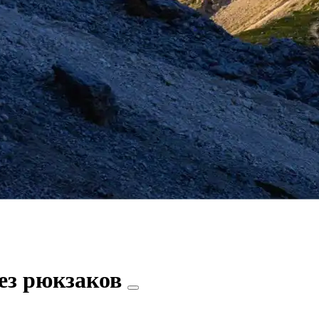
ез рюкзаков