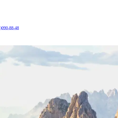
)090-88-48