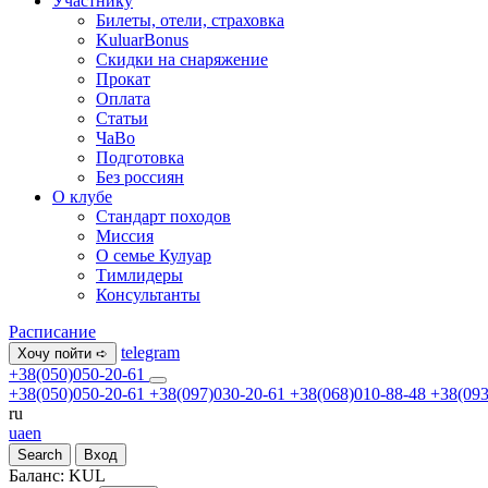
Участнику
Билеты, отели, страховка
KuluarBonus
Скидки на снаряжение
Прокат
Оплата
Статьи
ЧаВо
Подготовка
Без россиян
О клубе
Стандарт походов
Миссия
О семье Кулуар
Тимлидеры
Консультанты
Расписание
telegram
Хочу пойти ➪
+38(050)050-20-61
+38(050)050-20-61
+38(097)030-20-61
+38(068)010-88-48
+38(093
ru
ua
en
Search
Вход
Баланс:
KUL