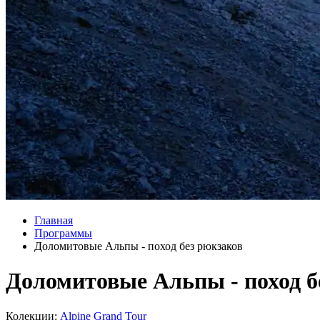
Главная
Программы
Доломитовые Альпы - поход без рюкзаков
Доломитовые Альпы - поход б
Колекции:
Alpine Grand Tour