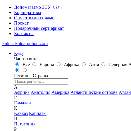
Допомагаємо ЗСУ 🇺🇦
Корпоративы
С местными гидами
Прокат
Подарочный сертификат
Контакты
kuluar
k
u
l
u
a
r
p
o
h
o
d
.
c
o
m
Куда
Части света
Все
Европа
Африка
Азия
Северная 
Регионы
Страны
А
Африка
Анатолия
Америка
Атлантические острова
Атлан
Г
Гималаи
К
Кавказ
Карпаты
П
Патагония
Р