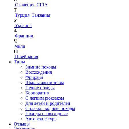
Словения
США
Т
Турция
Танзания
У
Украина
Ф
Франция
Ч
Чили
Ш
Швейцария
Типы
Зимние походы
Восхождения
Фрирайд
Школы альпинизма
Пешие походы
Корпоратив
С легким рюкзаком
Для детей и родителей
Сплавы - водные походы
Походы на выходные
Авторские туры
Отзывы