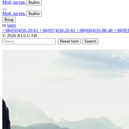
Мой лагерь
Выйти
Мой лагерь
Выйти
Вход
ru
ua
en
+38(050)050-20-61
+38(097)030-20-61
+38(068)010-88-48
+38(093
© 2026 KULUAR
Reset form
Search