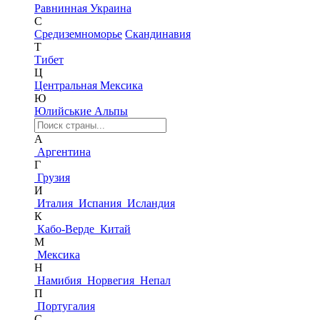
Равнинная Украина
С
Средиземноморье
Скандинавия
Т
Тибет
Ц
Центральная Мексика
Ю
Юлийськие Альпы
А
Аргентина
Г
Грузия
И
Италия
Испания
Исландия
К
Кабо-Верде
Китай
М
Мексика
Н
Намибия
Норвегия
Непал
П
Португалия
С