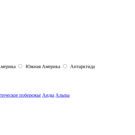
Америка
Южная Америка
Антарктида
тическое побережье
Анды
Альпы