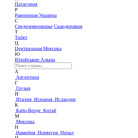
Патагония
Р
Равнинная Украина
С
Средиземноморье
Скандинавия
Т
Тибет
Ц
Центральная Мексика
Ю
Юлийськие Альпы
А
Аргентина
Г
Грузия
И
Италия
Испания
Исландия
К
Кабо-Верде
Китай
М
Мексика
Н
Намибия
Норвегия
Непал