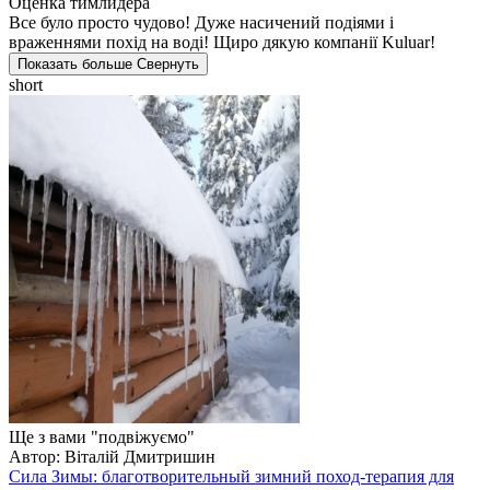
Оценка тимлидера
Все було просто чудово! Дуже насичений подіями і
враженнями похід на воді! Щиро дякую компанії Kuluar!
Показать больше
Свернуть
short
Ще з вами "подвіжуємо"
Автор: Віталій Дмитришин
Сила Зимы: благотворительный зимний поход-терапия для