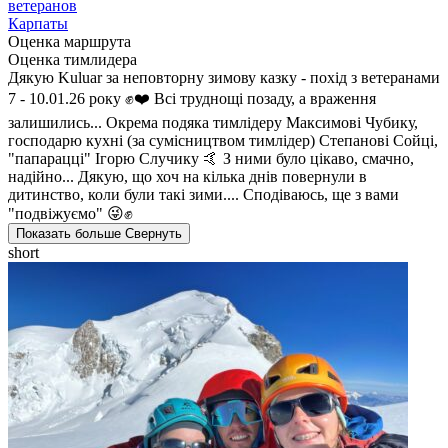
ветеранов
Карпаты
Оценка маршрута
Оценка тимлидера
Дякую Kuluar за неповторну зимову казку - похід з ветеранами
7 - 10.01.26 року ✊❤️ Всі труднощі позаду, а враження
залишились... Окрема подяка тимлідеру Максимові Чубику,
господарю кухні (за сумісництвом тимлідер) Степанові Сойці,
"папарацці" Ігорю Случику 🤙 З ними було цікаво, смачно,
надійно... Дякую, що хоч на кілька днів повернули в
дитинство, коли були такі зими.... Сподіваюсь, ще з вами
"подвіжуємо" 😜✊
Показать больше
Свернуть
short