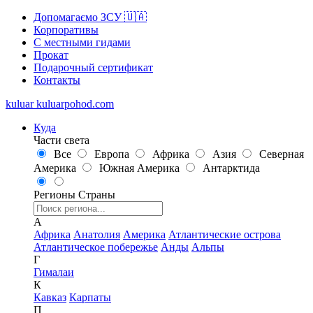
Допомагаємо ЗСУ 🇺🇦
Корпоративы
С местными гидами
Прокат
Подарочный сертификат
Контакты
kuluar
k
u
l
u
a
r
p
o
h
o
d
.
c
o
m
Куда
Части света
Все
Европа
Африка
Азия
Северная
Америка
Южная Америка
Антарктида
Регионы
Страны
А
Африка
Анатолия
Америка
Атлантические острова
Атлантическое побережье
Анды
Альпы
Г
Гималаи
К
Кавказ
Карпаты
П