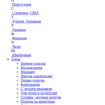
П
Португалия
С
Словения
США
Т
Турция
Танзания
У
Украина
Ф
Франция
Ч
Чили
Ш
Швейцария
Типы
Зимние походы
Восхождения
Фрирайд
Школы альпинизма
Пешие походы
Корпоратив
С легким рюкзаком
Для детей и родителей
Сплавы - водные походы
Походы на выходные