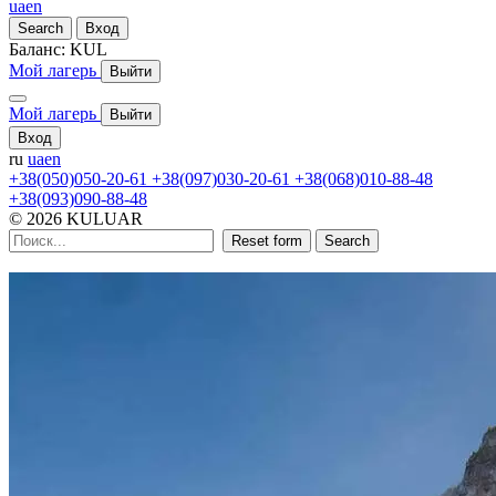
ua
en
Search
Вход
Баланс:
KUL
Мой лагерь
Выйти
Мой лагерь
Выйти
Вход
ru
ua
en
+38(050)050-20-61
+38(097)030-20-61
+38(068)010-88-48
+38(093)090-88-48
© 2026 KULUAR
Reset form
Search