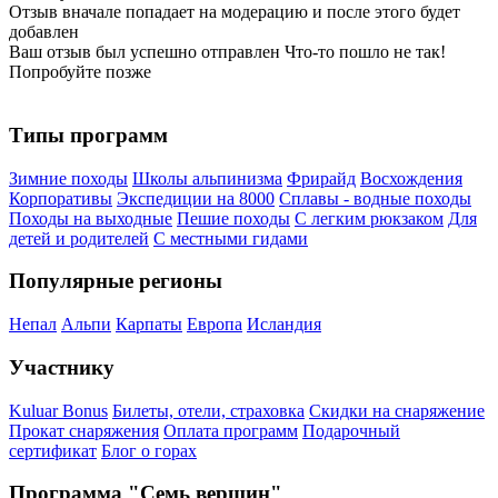
Отзыв вначале попадает на модерацию и после этого будет
добавлен
Ваш отзыв был успешно отправлен
Что-то пошло не так!
Попробуйте позже
Типы программ
Зимние походы
Школы альпинизма
Фрирайд
Восхождения
Корпоративы
Экспедиции на 8000
Сплавы - водные походы
Походы на выходные
Пешие походы
С легким рюкзаком
Для
детей и родителей
С местными гидами
Популярные регионы
Непал
Альпи
Карпаты
Европа
Исландия
Участнику
Kuluar Bonus
Билеты, отели, страховка
Скидки на снаряжение
Прокат снаряжения
Оплата программ
Подарочный
сертификат
Блог о горах
Программа "Семь вершин"