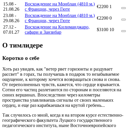
15.08
-
Восхождение на Монблан (4810 м.)
€2200
1
21.08.26
с Франции, через Гюте
23.08
-
Восхождение на Монблан (4810 м.)
€2200
0
29.08.26
с Франции, через Гюте
27.12
-
Восхождение на Килиманджаро,
$3100
10
07.01.27
сафари и Занзибар
О тимлидере
Коротко о себе
Хоть раз увидев, как "ветер рвет горизонты и раздувает
рассвет" в горах, ты получаешь в подарок то незабываемое
ощущение, к которому хочется возвращаться снова и снова.
От переполненных чувств, кажется, что сердце взрывается.
Сотни его частиц разлетаются по сторонам и поселяются на
синих вершинах. Впоследствии через километры
пространства улавливаешь сигналы от своих маленьких
сердец, и еще раз карабкаешься на крутой гребень...
Так случилось со мной, когда я на втором курсе естественно-
географического факультета Луцкого государственного
педагогического института, ныне Восточноевропейского