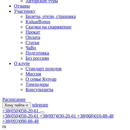
Авторские туры
Отзывы
Участнику
Билеты, отели, страховка
KuluarBonus
Скидки на снаряжение
Прокат
Оплата
Статьи
ЧаВо
Подготовка
Без россиян
О клубе
Стандарт походов
Миссия
О семье Кулуар
Тимлидеры
Консультанты
Расписание
telegram
Хочу пойти ➪
+38(050)050-20-61
+38(050)050-20-61
+38(097)030-20-61
+38(068)010-88-48
+38(093)090-88-48
ru