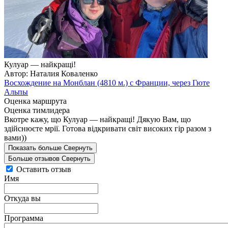
Кулуар — найкращі!
Автор: Наталия Коваленко
Восхождение на Монблан (4810 м.) с Франции, через Гюте
Альпы
Оценка маршрута
Оценка тимлидера
Вкотре кажу, що Кулуар — найкращі! Дякую Вам, що
здійснюєте мрії. Готова відкривати світ високих гір разом з
вами))
Показать больше
Свернуть
Больше отзывов
Свернуть
Оставить отзыв
Имя
Откуда вы
Программа