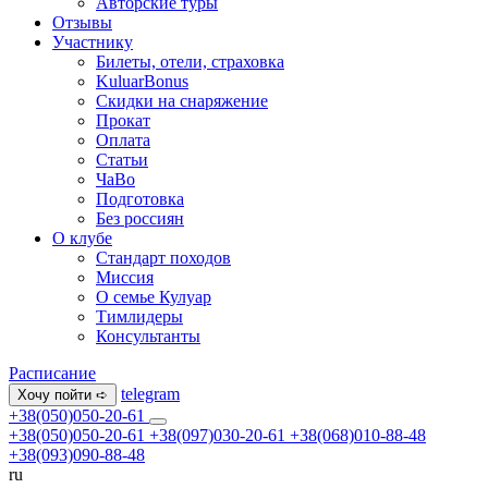
Авторские туры
Отзывы
Участнику
Билеты, отели, страховка
KuluarBonus
Скидки на снаряжение
Прокат
Оплата
Статьи
ЧаВо
Подготовка
Без россиян
О клубе
Стандарт походов
Миссия
О семье Кулуар
Тимлидеры
Консультанты
Расписание
telegram
Хочу пойти ➪
+38(050)050-20-61
+38(050)050-20-61
+38(097)030-20-61
+38(068)010-88-48
+38(093)090-88-48
ru