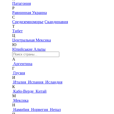
Патагония
Р
Равнинная Украина
С
Средиземноморье
Скандинавия
Т
Тибет
Ц
Центральная Мексика
Ю
Юлийськие Альпы
А
Аргентина
Г
Грузия
И
Италия
Испания
Исландия
К
Кабо-Верде
Китай
М
Мексика
Н
Намибия
Норвегия
Непал