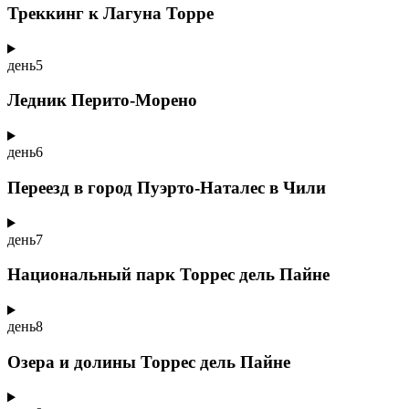
Треккинг к Лагуна Торре
день
5
Ледник Перито-Морено
день
6
Переезд в город Пуэрто-Наталес в Чили
день
7
Национальный парк Торрес дель Пайне
день
8
Озера и долины Торрес дель Пайне