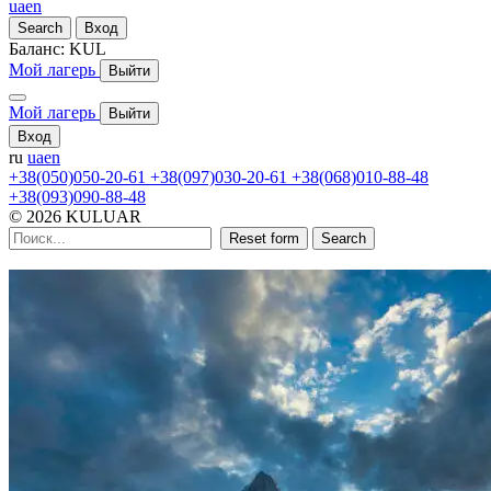
ua
en
Search
Вход
Баланс:
KUL
Мой лагерь
Выйти
Мой лагерь
Выйти
Вход
ru
ua
en
+38(050)050-20-61
+38(097)030-20-61
+38(068)010-88-48
+38(093)090-88-48
© 2026 KULUAR
Reset form
Search