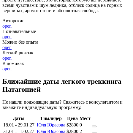
всеми чувствами: шум ледника, отблеск солнца на горных
вершинах, аромат степи и абсолютная свобода.
Авторские
open
Познавательные
open
Можно без опыта
open
Легкий рюкзак
open
В домиках
open
Ближайшие даты легкого треккинга
Патагонией
Не нашли подходящие даты? Свяжитесь с консультантом и
закажите индивидуальную программу.
Даты
Тимлидер
Цена
Мест
18.01
-
29.01.27
Юля Юрасова
$2800
0
31.01
-
11.02.27
Юля Юрасова
$2800
2