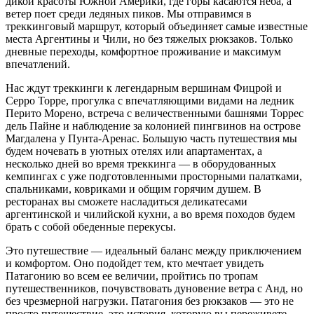
дикой красоты Южной Америки, где горы касаются неба, а
ветер поет среди ледяных пиков. Мы отправимся в
треккинговый маршрут, который объединяет самые известные
места Аргентины и Чили, но без тяжелых рюкзаков. Только
дневные переходы, комфортное проживание и максимум
впечатлений.
Нас ждут треккинги к легендарным вершинам Фицрой и
Серро Торре, прогулка с впечатляющими видами на ледник
Перито Морено, встреча с величественными башнями Торрес
дель Пайне и наблюдение за колонией пингвинов на острове
Магдалена у Пунта-Аренас. Большую часть путешествия мы
будем ночевать в уютных отелях или апартаментах, а
несколько дней во время треккинга — в оборудованных
кемпингах с уже подготовленными просторными палатками,
спальниками, ковриками и общим горячим душем. В
ресторанах вы сможете насладиться деликатесами
аргентинской и чилийской кухни, а во время походов будем
брать с собой обеденные перекусы.
Это путешествие — идеальный баланс между приключением
и комфортом. Оно подойдет тем, кто мечтает увидеть
Патагонию во всем ее величии, пройтись по тропам
путешественников, почувствовать дуновение ветра с Анд, но
без чрезмерной нагрузки. Патагония без рюкзаков — это не
просто путешествие, это история, которую вы переживете