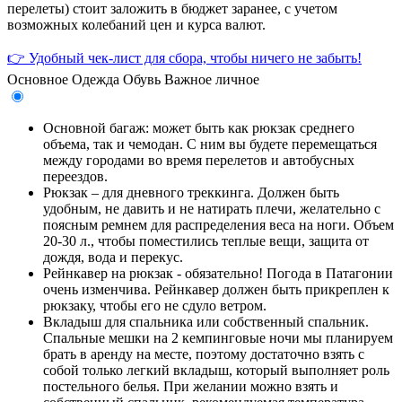
перелеты) стоит заложить в бюджет заранее, с учетом
возможных колебаний цен и курса валют.
👉 Удобный чек-лист для сбора, чтобы ничего не забыть!
Основное
Одежда
Обувь
Важное личное
Основной багаж: может быть как рюкзак среднего
объема, так и чемодан. С ним вы будете перемещаться
между городами во время перелетов и автобусных
переездов.
Рюкзак – для дневного треккинга. Должен быть
удобным, не давить и не натирать плечи, желательно с
поясным ремнем для распределения веса на ноги. Объем
20-30 л., чтобы поместились теплые вещи, защита от
дождя, вода и перекус.
Рейнкавер на рюкзак - обязательно! Погода в Патагонии
очень изменчива. Рейнкавер должен быть прикреплен к
рюкзаку, чтобы его не сдуло ветром.
Вкладыш для спальника или собственный спальник.
Спальные мешки на 2 кемпинговые ночи мы планируем
брать в аренду на месте, поэтому достаточно взять с
собой только легкий вкладыш, который выполняет роль
постельного белья. При желании можно взять и