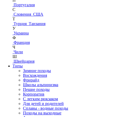
П
Португалия
С
Словения
США
Т
Турция
Танзания
У
Украина
Ф
Франция
Ч
Чили
Ш
Швейцария
Типы
Зимние походы
Восхождения
Фрирайд
Школы альпинизма
Пешие походы
Корпоратив
С легким рюкзаком
Для детей и родителей
Сплавы - водные походы
Походы на выходные