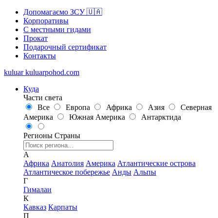
Допомагаємо ЗСУ 🇺🇦
Корпоративы
С местными гидами
Прокат
Подарочный сертификат
Контакты
kuluar
k
u
l
u
a
r
p
o
h
o
d
.
c
o
m
Куда
Части света
Все
Европа
Африка
Азия
Северная
Америка
Южная Америка
Антарктида
Регионы
Страны
А
Африка
Анатолия
Америка
Атлантические острова
Атлантическое побережье
Анды
Альпы
Г
Гималаи
К
Кавказ
Карпаты
П