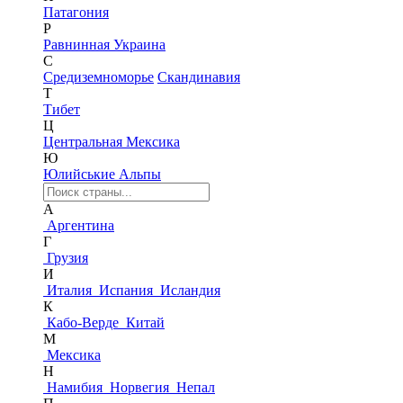
Патагония
Р
Равнинная Украина
С
Средиземноморье
Скандинавия
Т
Тибет
Ц
Центральная Мексика
Ю
Юлийськие Альпы
А
Аргентина
Г
Грузия
И
Италия
Испания
Исландия
К
Кабо-Верде
Китай
М
Мексика
Н
Намибия
Норвегия
Непал