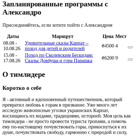
Запланированные программы с
Александро
Присоединяйтесь, если хотите пойти с Александром
Даты
Маршрут
Цена
Мест
08.08
-
Удивительные скалы Карпат –
₴4500
4
10.08.26
поход для детей и родителей
15.08
-
Поход по Сколевским Бескидам:
₴6200
9
17.08.26
Скалы Довбуша и гора Парашка
О тимлидере
Коротко о себе
Я - активный и вдохновенный путешественник, который
превратил любовь к горам в призвание. Уже много лет
исследую живописные уголки украинских Карпат,
восхищаюсь их видами, традициями, историей. Моя цель как
тимлидера - не просто провести туриста тропами, а помочь
ему по-настоящему почувствовать горы, прикоснуться к их
душе, почувствовать свободу, гармонию с природой и силу,