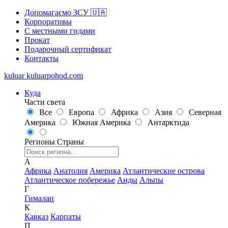
Допомагаємо ЗСУ 🇺🇦
Корпоративы
С местными гидами
Прокат
Подарочный сертификат
Контакты
kuluar
k
u
l
u
a
r
p
o
h
o
d
.
c
o
m
Куда
Части света
Все
Европа
Африка
Азия
Северная
Америка
Южная Америка
Антарктида
Регионы
Страны
А
Африка
Анатолия
Америка
Атлантические острова
Атлантическое побережье
Анды
Альпы
Г
Гималаи
К
Кавказ
Карпаты
П