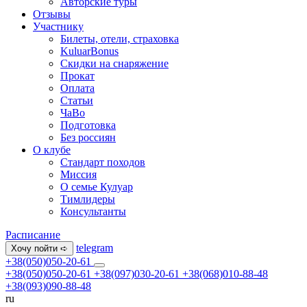
Авторские туры
Отзывы
Участнику
Билеты, отели, страховка
KuluarBonus
Скидки на снаряжение
Прокат
Оплата
Статьи
ЧаВо
Подготовка
Без россиян
О клубе
Стандарт походов
Миссия
О семье Кулуар
Тимлидеры
Консультанты
Расписание
telegram
Хочу пойти ➪
+38(050)050-20-61
+38(050)050-20-61
+38(097)030-20-61
+38(068)010-88-48
+38(093)090-88-48
ru