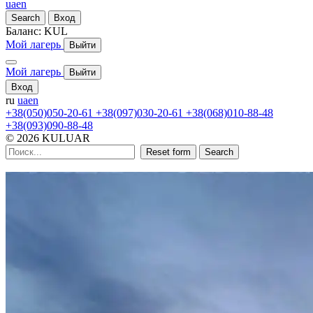
ua
en
Search
Вход
Баланс:
KUL
Мой лагерь
Выйти
Мой лагерь
Выйти
Вход
ru
ua
en
+38(050)050-20-61
+38(097)030-20-61
+38(068)010-88-48
+38(093)090-88-48
© 2026 KULUAR
Reset form
Search