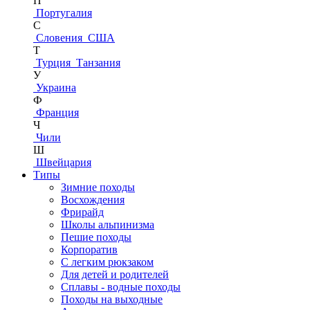
П
Португалия
С
Словения
США
Т
Турция
Танзания
У
Украина
Ф
Франция
Ч
Чили
Ш
Швейцария
Типы
Зимние походы
Восхождения
Фрирайд
Школы альпинизма
Пешие походы
Корпоратив
С легким рюкзаком
Для детей и родителей
Сплавы - водные походы
Походы на выходные