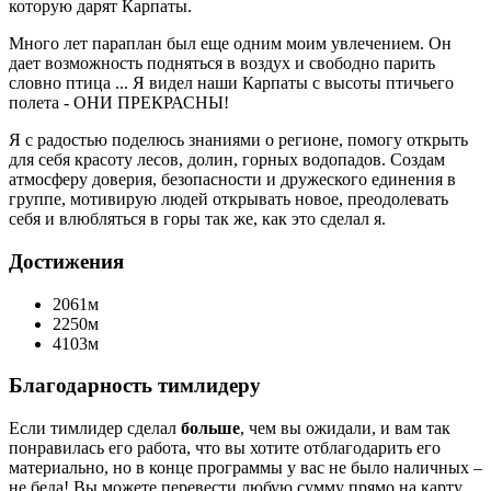
которую дарят Карпаты.
Много лет параплан был еще одним моим увлечением. Он
дает возможность подняться в воздух и свободно парить
словно птица ... Я видел наши Карпаты с высоты птичьего
полета - ОНИ ПРЕКРАСНЫ!
Я с радостью поделюсь знаниями о регионе, помогу открыть
для себя красоту лесов, долин, горных водопадов. Создам
атмосферу доверия, безопасности и дружеского единения в
группе, мотивирую людей открывать новое, преодолевать
себя и влюбляться в горы так же, как это сделал я.
Достижения
2061м
2250м
4103м
Благодарность тимлидеру
Если тимлидер сделал
больше
, чем вы ожидали, и вам так
понравилась его работа, что вы хотите отблагодарить его
материально, но в конце программы у вас не было наличных –
не беда! Вы можете перевести любую сумму прямо на карту