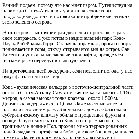
Ранний подъем, потому что нас ждет паром. Путешествуя на
пароме до Санту-Антан, вы увидите высокие горы,
плодородные долины и потрясающие прибрежные регионы
этого зеленого острова.
Этот остров – настоящий рай для пеших прогулок. Сразу
едем завтракать, а уже потом в национальный парк Кова-
Пауль-Рибейра-да-Торре. Старая панорамная дорога от порта
поднимается в горы, откуда открывается вид на остров Сан-
Висенте и уникальные лавовые ландшафты, прежде чем
пейзажи резко перейдут в пышную зелень.
На протяжении всей экскурсии, если позволит погода, у нас
будут фантастические виды.
Кова - вулканическая кальдера в восточно-центральной части
острова Санту-Антану. Самая низкая точка кальдеры - 1 166
метров, а самая высокая точка кратера - около 1 500 м.
Диаметр кальдеры - около 1,0 км. Даже местные жители
называют его своим раем, Эдемским садом, где благодаря
субтропическому климату обильно процветают фрукты и
овощи. Спустимся с кратера Кова по старым мощеным
тропинкам к долине Пол, проходя мимо террасированных
полей сладкого картофеля и бобов, а также бананов, миндаля
и манго. Далее увидим, как в долине культивируется