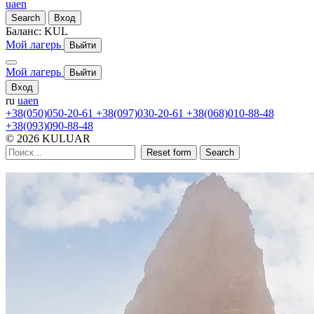
ua
en
Search
Вход
Баланс:
KUL
Мой лагерь
Выйти
Мой лагерь
Выйти
Вход
ru
ua
en
+38(050)050-20-61
+38(097)030-20-61
+38(068)010-88-48
+38(093)090-88-48
© 2026 KULUAR
Reset form
Search