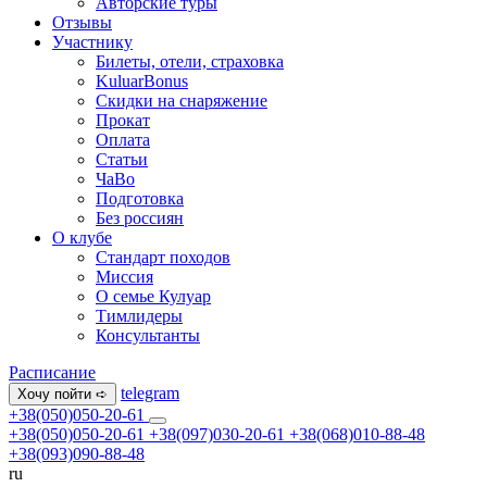
Авторские туры
Отзывы
Участнику
Билеты, отели, страховка
KuluarBonus
Скидки на снаряжение
Прокат
Оплата
Статьи
ЧаВо
Подготовка
Без россиян
О клубе
Стандарт походов
Миссия
О семье Кулуар
Тимлидеры
Консультанты
Расписание
telegram
Хочу пойти ➪
+38(050)050-20-61
+38(050)050-20-61
+38(097)030-20-61
+38(068)010-88-48
+38(093)090-88-48
ru