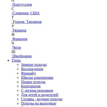
П
Португалия
С
Словения
США
Т
Турция
Танзания
У
Украина
Ф
Франция
Ч
Чили
Ш
Швейцария
Типы
Зимние походы
Восхождения
Фрирайд
Школы альпинизма
Пешие походы
Корпоратив
С легким рюкзаком
Для детей и родителей
Сплавы - водные походы
Походы на выходные