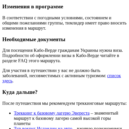
Изменения в программе
В соответствии с погодными условиями, состоянием и
общими пожеланиями группы, тимлидер имеет право вносить
изменения в маршрут.
Необходимые документы
Для посещения Кабо-Верде гражданам Украины нужна виза.
Подробности об оформлении визы в Кабо-Верде читайте в
разделе FAQ этого маршрута.
Для участия в путешествии у вас не должно быть
заболеваний, несовместимых с активным туризмом:
список
здесь
.
Куда дальше?
После путешествия мы рекомендуем треккинговые маршруты:
Треккинг к базовому лагерю Эвереста
– знаменитый
маршрут к базовому лагерю самой высокой горы
планеты
Тур вокруг Исландии на авто
– вживую познакомимся