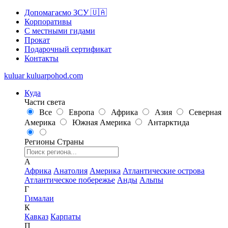
Допомагаємо ЗСУ 🇺🇦
Корпоративы
С местными гидами
Прокат
Подарочный сертификат
Контакты
kuluar
k
u
l
u
a
r
p
o
h
o
d
.
c
o
m
Куда
Части света
Все
Европа
Африка
Азия
Северная
Америка
Южная Америка
Антарктида
Регионы
Страны
А
Африка
Анатолия
Америка
Атлантические острова
Атлантическое побережье
Анды
Альпы
Г
Гималаи
К
Кавказ
Карпаты
П