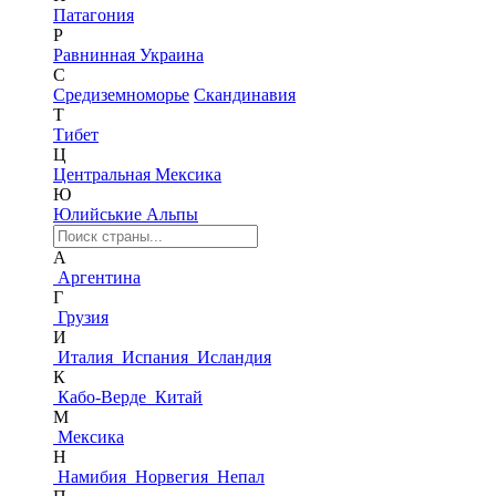
Патагония
Р
Равнинная Украина
С
Средиземноморье
Скандинавия
Т
Тибет
Ц
Центральная Мексика
Ю
Юлийськие Альпы
А
Аргентина
Г
Грузия
И
Италия
Испания
Исландия
К
Кабо-Верде
Китай
М
Мексика
Н
Намибия
Норвегия
Непал