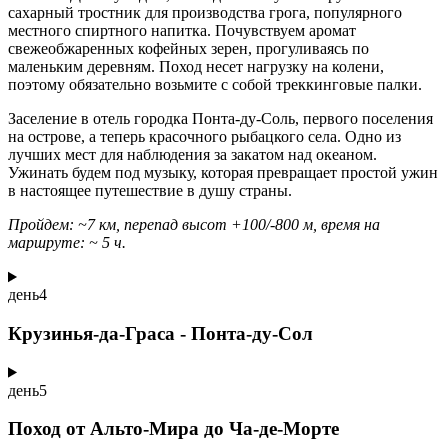
сахарный тростник для производства грога, популярного
местного спиртного напитка. Почувствуем аромат
свежеобжаренных кофейных зерен, прогуливаясь по
маленьким деревням. Поход несет нагрузку на колени,
поэтому обязательно возьмите с собой треккинговые палки.
Заселение в отель городка Понта-ду-Соль, первого поселения
на острове, а теперь красочного рыбацкого села. Одно из
лучших мест для наблюдения за закатом над океаном.
Ужинать будем под музыку, которая превращает простой ужин
в настоящее путешествие в душу страны.
Пройдем: ~7 км, перепад высот +100/-800 м, время на
маршруте: ~ 5 ч.
день
4
Крузинья-да-Граса - Понта-ду-Сол
день
5
Поход от Альто-Мира до Ча-де-Морте