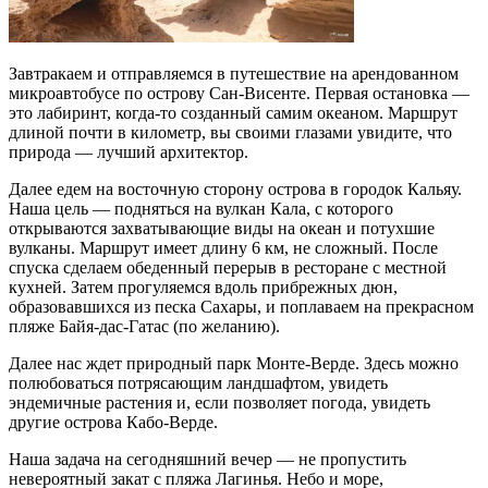
Завтракаем и отправляемся в путешествие на арендованном
микроавтобусе по острову Сан-Висенте. Первая остановка —
это лабиринт, когда-то созданный самим океаном. Маршрут
длиной почти в километр, вы своими глазами увидите, что
природа — лучший архитектор.
Далее едем на восточную сторону острова в городок Кальяу.
Наша цель — подняться на вулкан Кала, с которого
открываются захватывающие виды на океан и потухшие
вулканы. Маршрут имеет длину 6 км, не сложный. После
спуска сделаем обеденный перерыв в ресторане с местной
кухней. Затем прогуляемся вдоль прибрежных дюн,
образовавшихся из песка Сахары, и поплаваем на прекрасном
пляже Байя-дас-Гатас (по желанию).
Далее нас ждет природный парк Монте-Верде. Здесь можно
полюбоваться потрясающим ландшафтом, увидеть
эндемичные растения и, если позволяет погода, увидеть
другие острова Кабо-Верде.
Наша задача на сегодняшний вечер — не пропустить
невероятный закат с пляжа Лагинья. Небо и море,