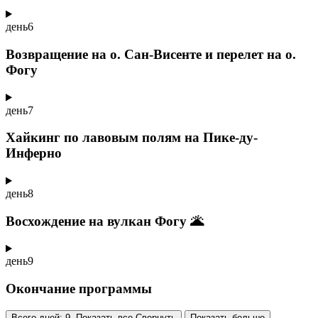
день
6
Возвращение на о. Сан-Висенте и перелет на о.
Фогу
день
7
Хайкинг по лавовым полям на Пике-ду-
Инферно
день
8
Восхождение на вулкан Фогу 🌋
день
9
Окончание программы
Всего дней: 9. Показать все
Свернуть
Показать больше