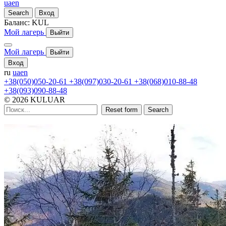
ua
en
Search
Вход
Баланс:
KUL
Мой лагерь
Выйти
Мой лагерь
Выйти
Вход
ru
ua
en
+38(050)050-20-61
+38(097)030-20-61
+38(068)010-88-48
+38(093)090-88-48
© 2026 KULUAR
Reset form
Search