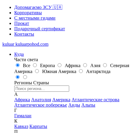
Допомагаємо ЗСУ 🇺🇦
Корпоративы
С местными гидами
Прокат
Подарочный сертификат
Контакты
kuluar
k
u
l
u
a
r
p
o
h
o
d
.
c
o
m
Куда
Части света
Все
Европа
Африка
Азия
Северная
Америка
Южная Америка
Антарктида
Регионы
Страны
А
Африка
Анатолия
Америка
Атлантические острова
Атлантическое побережье
Анды
Альпы
Г
Гималаи
К
Кавказ
Карпаты
П