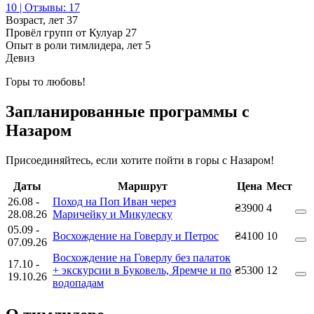
10 | Отзывы: 17
Возраст, лет
37
Провёл групп от Кулуар
27
Опыт в роли тимлидера, лет
5
Девиз
Горы то любовь!
Запланированные программы с
Назаром
Присоединяйтесь, если хотите пойти в горы с Назаром!
Даты
Маршрут
Цена
Мест
26.08
-
Поход на Поп Иван через
₴3900
4
28.08.26
Маричейку и Микулеску
05.09
-
Восхождение на Говерлу и Петрос
₴4100
10
07.09.26
Восхождение на Говерлу без палаток
17.10
-
+ экскурсии в Буковель, Яремче и по
₴5300
12
19.10.26
водопадам