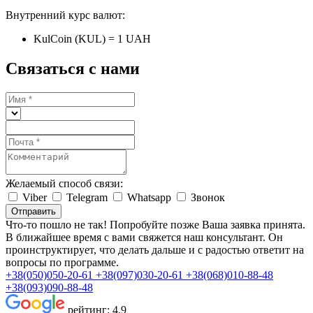
Внутренний курс валют:
KulCoin (KUL) = 1 UAH
Связаться с нами
Желаемый способ связи:
Viber
Telegram
Whatsapp
Звонок
Отправить
Что-то пошло не так! Попробуйте позже
Ваша заявка принята.
В ближайшее время с вами свяжется наш консультант. Он
проинструктирует, что делать дальше и с радостью ответит на
вопросы по программе.
+38(050)050-20-61
+38(097)030-20-61
+38(068)010-88-48
+38(093)090-88-48
рейтинг:
4.9