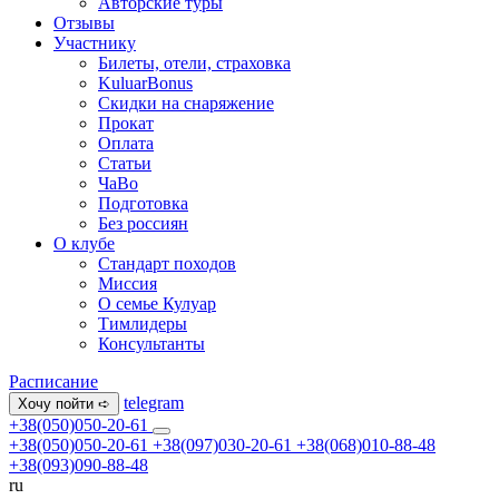
Авторские туры
Отзывы
Участнику
Билеты, отели, страховка
KuluarBonus
Скидки на снаряжение
Прокат
Оплата
Статьи
ЧаВо
Подготовка
Без россиян
О клубе
Стандарт походов
Миссия
О семье Кулуар
Тимлидеры
Консультанты
Расписание
telegram
Хочу пойти ➪
+38(050)050-20-61
+38(050)050-20-61
+38(097)030-20-61
+38(068)010-88-48
+38(093)090-88-48
ru