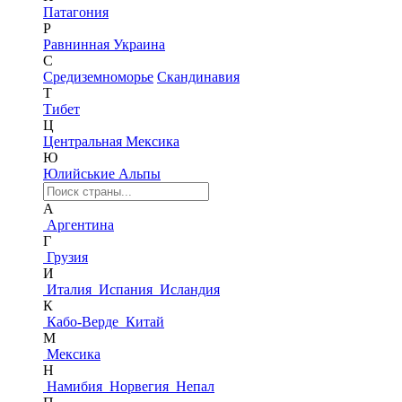
Патагония
Р
Равнинная Украина
С
Средиземноморье
Скандинавия
Т
Тибет
Ц
Центральная Мексика
Ю
Юлийськие Альпы
А
Аргентина
Г
Грузия
И
Италия
Испания
Исландия
К
Кабо-Верде
Китай
М
Мексика
Н
Намибия
Норвегия
Непал