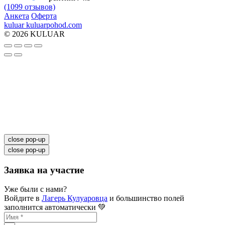
(1099 отзывов)
Анкета
Оферта
kuluar
k
u
l
u
a
r
p
o
h
o
d
.
c
o
m
© 2026 KULUAR
close pop-up
close pop-up
Заявка на участие
Уже были с нами?
Войдите в
Лагерь Кулуаровца
и большинство полей
заполнится автоматически 💚