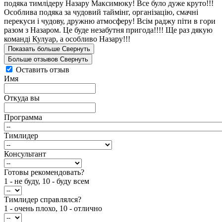
подяка тимлідеру Назару Максимюку! Все було дуже круто!!!
Особлива подяка за чудовий таймінг, організацію, смачні
перекуси і чудову, дружню атмосферу! Всім раджу піти в гори
разом з Назаром. Це буде незабутня пригода!!!! Ще раз дякую
команді Кулуар, а особливо Назару!!!
Показать больше
Свернуть
Больше отзывов
Свернуть
Оставить отзыв
Имя
Откуда вы
Программа
Тимлидер
Консультант
Готовы рекомендовать?
1 - не буду, 10 - буду всем
Тимлидер справлялся?
1 - очень плохо, 10 - отлично