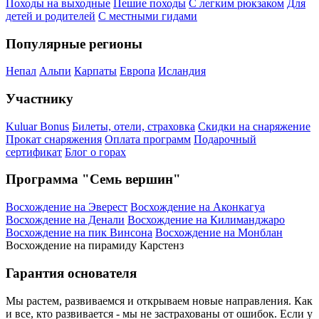
Походы на выходные
Пешие походы
С легким рюкзаком
Для
детей и родителей
С местными гидами
Популярные регионы
Непал
Альпи
Карпаты
Европа
Исландия
Участнику
Kuluar Bonus
Билеты, отели, страховка
Скидки на снаряжение
Прокат снаряжения
Оплата программ
Подарочный
сертификат
Блог о горах
Программа "Семь вершин"
Восхождение на Эверест
Восхождение на Аконкагуа
Восхождение на Денали
Восхождение на Килиманджаро
Восхождение на пик Винсона
Восхождение на Монблан
Восхождение на пирамиду Карстенз
Гарантия основателя
Мы растем, развиваемся и открываем новые направления. Как
и все, кто развивается - мы не застрахованы от ошибок. Если у