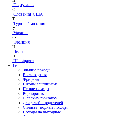
П
Португалия
С
Словения
США
Т
Турция
Танзания
У
Украина
Ф
Франция
Ч
Чили
Ш
Швейцария
Типы
Зимние походы
Восхождения
Фрирайд
Школы альпинизма
Пешие походы
Корпоратив
С легким рюкзаком
Для детей и родителей
Сплавы - водные походы
Походы на выходные