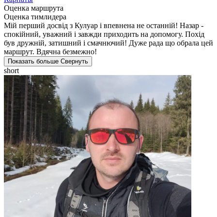
Оценка маршрута
Оценка тимлидера
Мій перший досвід з Кулуар і впевнена не останній! Назар -
спокійний, уважний і завжди приходить на допомогу. Похід
був дружній, затишний і смачнючий! Дуже рада що обрала цей
маршрут. Вдячна безмежно!
Показать больше
Свернуть
short