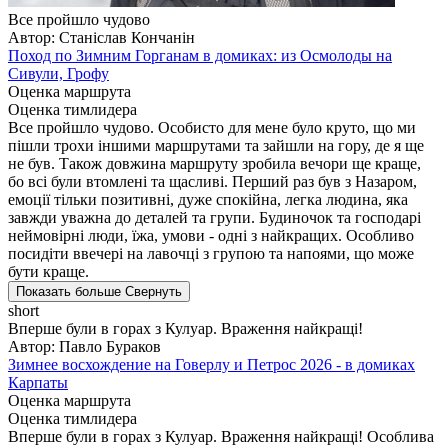
Все пройшло чудово
Автор: Станіслав Кончанін
Поход по Зимним Горганам в домиках: из Осмолоды на
Сивули, Грофу
Оценка маршрута
Оценка тимлидера
Все пройшло чудово. Особисто для мене було круто, що ми
пішли трохи іншими маршрутами та зайшли на гору, де я ще
не був. Також довжина маршруту зробила вечори ще краще,
бо всі були втомлені та щасливі. Перший раз був з Назаром,
емоції тільки позитивні, дуже спокійна, легка людина, яка
завжди уважна до деталей та групи. Будиночок та господарі
неймовірні люди, їжа, умови - одні з найкращих. Особливо
посидіти ввечері на лавочці з групою та напоями, що може
бути краще.
Показать больше
Свернуть
short
Вперше були в горах з Кулуар. Враження найкращі!
Автор: Павло Бураков
Зимнее восхождение на Говерлу и Петрос 2026 - в домиках
Карпаты
Оценка маршрута
Оценка тимлидера
Вперше були в горах з Кулуар. Враження найкращі! Особлива