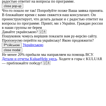
радостью ответит на вопросы по программе.
close pop-up
Что-то пошло не так! Попробуйте позже
Ваша заявка принята.
В ближайшее время с вами свяжется наш консультант. Он
проинструктирует, что делать дальше и с радостью ответит на
вопросы по программе.
Привіт, ми з України. Граждан россии
в наши группы не берем
Давайте українською? 🇺🇦
Пошуковик чомусь вирішив показати вам ру-версію сайту.
Пропонуємо перейти на українську! Якою продовжити?
Українською
Р*сійською
close modal
Не менее 20% прибыли мы направляем на помощь ВСУ.
Детали и отчеты KuluarHelp здесь
. Ходите в горы с KULUAR
— приближайте победу! 🇺🇦