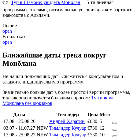
👉
Тур в Шамоне: увидеть Монблан
– 5-ти дневная
программа с отелями, оптимальные условия для комфортного
знакомства с Альпами.
Пешие
open
В палатках
open
Ближайшие даты трека вокруг
Монблана
Не нашли подходящих дат? Свяжитесь с консультантом и
закажите индивидуальную программу.
Значительно больше дат в более простой версии программы,
так как она пользуется большим спросом:
Тур вокруг
Монблана без рюкзаков
Даты
Тимлидер
Цена
Мест
17.08
-
25.08.26
Андрей Харатин
€680
5
03.07
-
11.07.27
NEW
Тимлидер Кулуар
€730
12
17.08
-
25.08.27
NEW
Тимлидер Кулуар
€730
10