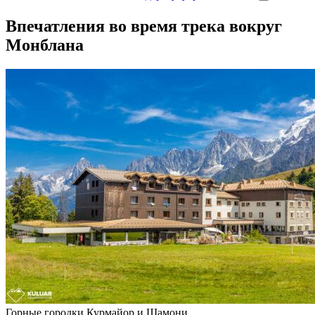
Впечатления во время трека вокруг
Монблана
Горные городки Курмайор и Шамони