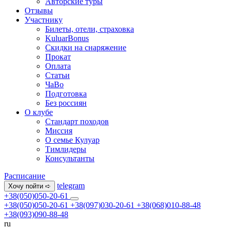
Авторские туры
Отзывы
Участнику
Билеты, отели, страховка
KuluarBonus
Скидки на снаряжение
Прокат
Оплата
Статьи
ЧаВо
Подготовка
Без россиян
О клубе
Стандарт походов
Миссия
О семье Кулуар
Тимлидеры
Консультанты
Расписание
telegram
Хочу пойти ➪
+38(050)050-20-61
+38(050)050-20-61
+38(097)030-20-61
+38(068)010-88-48
+38(093)090-88-48
ru