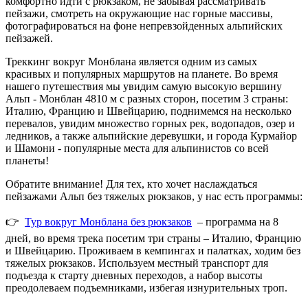
комфортно идти с рюкзаком, не забывая рассматривать
пейзажи, смотреть на окружающие нас горные массивы,
фотографироваться на фоне непревзойденных альпийских
пейзажей.
Треккинг вокруг Монблана является одним из самых
красивых и популярных маршрутов на планете. Во время
нашего путешествия мы увидим самую высокую вершину
Альп - Монблан 4810 м с разных сторон, посетим 3 страны:
Италию, Францию и Швейцарию, поднимемся на несколько
перевалов, увидим множество горных рек, водопадов, озер и
ледников, а также альпийские деревушки, и города Курмайор
и Шамони - популярные места для альпинистов со всей
планеты!
Обратите внимание! Для тех, кто хочет наслаждаться
пейзажами Альп без тяжелых рюкзаков, у нас есть программы:
👉
Тур вокруг Монблана без рюкзаков
– программа на 8
дней, во время трека посетим три страны – Италию, Францию
​​и Швейцарию. Проживаем в кемпингах и палатках, ходим без
тяжелых рюкзаков. Используем местный транспорт для
подъезда к старту дневных переходов, а набор высоты
преодолеваем подъемниками, избегая изнурительных троп.