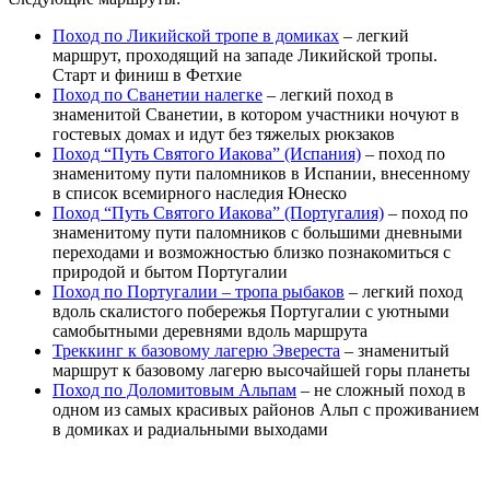
Поход по Ликийской тропе в домиках
– легкий
маршрут, проходящий на западе Ликийской тропы.
Старт и финиш в Фетхие
Поход по Сванетии налегке
– легкий поход в
знаменитой Сванетии, в котором участники ночуют в
гостевых домах и идут без тяжелых рюкзаков
Поход “Путь Святого Иакова” (Испания)
– поход по
знаменитому пути паломников в Испании, внесенному
в список всемирного наследия Юнеско
Поход “Путь Святого Иакова” (Португалия)
– поход по
знаменитому пути паломников с большими дневными
переходами и возможностью близко познакомиться с
природой и бытом Португалии
Поход по Португалии – тропа рыбаков
– легкий поход
вдоль скалистого побережья Португалии с уютными
самобытными деревнями вдоль маршрута
Треккинг к базовому лагерю Эвереста
– знаменитый
маршрут к базовому лагерю высочайшей горы планеты
Поход по Доломитовым Альпам
– не сложный поход в
одном из самых красивых районов Альп с проживанием
в домиках и радиальными выходами