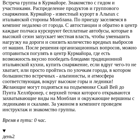
Встреча группы в Курмайоре. Знакомство с гидом и
участниками. Распределение продуктов и группового
снаряжения. Курмайор - известный курорт в Альпах с
итальянской стороны Монблана. По приезду заселяемся в
кемпинг недалеко от города. С автостанции и обратно в центр
каждые полчаса курсируют бесплатные автобусы, которые в
высокий сезон запускает местная власть, чтобы уменьшить
нагрузку на дороги и снизить количество вредных выбросов
от машин. После решения организационных вопросов, можно
отправиться погулять в центр Курмайора, где есть
возможность вкусно пообедать блюдами традиционной
итальянской кухни, купить снаряжение, если вдруг чего-то не
хватает, или просто пройтись по улочкам города, в котором
большинство встречных - альпинисты, и атмосфера
соответствующая, вокруг высокие горы и ледники!
Желающие могут подняться на подъемнике Скай Вей до
Пунта Хеллбронер, с верхней точки которого открываются
захватывающие виды на Монблан и окружающие вершины с
ледниками и скалами. За ужином в кемпинге проведем
инструктаж и знакомство группы.
Время в пути: 0 час.
день
2