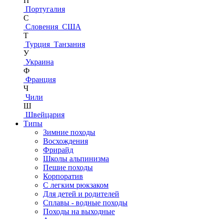
П
Португалия
С
Словения
США
Т
Турция
Танзания
У
Украина
Ф
Франция
Ч
Чили
Ш
Швейцария
Типы
Зимние походы
Восхождения
Фрирайд
Школы альпинизма
Пешие походы
Корпоратив
С легким рюкзаком
Для детей и родителей
Сплавы - водные походы
Походы на выходные