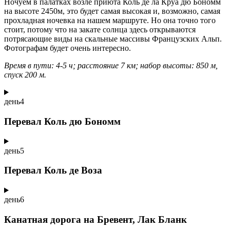
Ночуем в палатках возле приюта Коль де ла Круа дю Бономм
на высоте 2450м, это будет самая высокая и, возможно, самая
прохладная ночевка на нашем маршруте. Но она точно того
стоит, потому что на закате солнца здесь открываются
потрясающие виды на скальные массивы Французских Альп.
Фотографам будет очень интересно.
Время в пути: 4-5 ч; расстояние 7 км; набор высоты: 850 м,
спуск 200 м.
день
4
Перевал Коль дю Бономм
день
5
Перевал Коль де Воза
день
6
Канатная дорога на Бревент, Лак Бланк