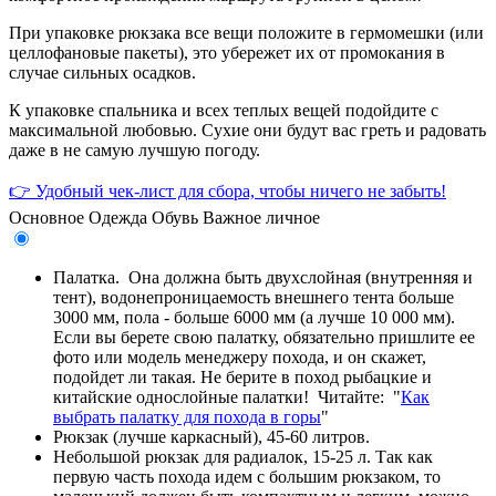
При упаковке рюкзака все вещи положите в гермомешки (или
целлофановые пакеты), это убережет их от промокания в
случае сильных осадков.
К упаковке спальника и всех теплых вещей подойдите с
максимальной любовью. Сухие они будут вас греть и радовать
даже в не самую лучшую погоду.
👉 Удобный чек-лист для сбора, чтобы ничего не забыть!
Основное
Одежда
Обувь
Важное личное
Палатка. Она должна быть двухслойная (внутренняя и
тент), водонепроницаемость внешнего тента больше
3000 мм, пола - больше 6000 мм (а лучше 10 000 мм).
Если вы берете свою палатку, обязательно пришлите ее
фото или модель менеджеру похода, и он скажет,
подойдет ли такая. Не берите в поход рыбацкие и
китайские однослойные палатки! Читайте: "
Как
выбрать палатку для похода в горы
"
Рюкзак (лучше каркасный), 45-60 литров.
Небольшой рюкзак для радиалок, 15-25 л. Так как
первую часть похода идем с большим рюкзаком, то