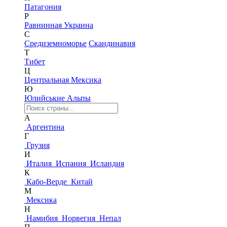
Патагония
Р
Равнинная Украина
С
Средиземноморье
Скандинавия
Т
Тибет
Ц
Центральная Мексика
Ю
Юлийськие Альпы
А
Аргентина
Г
Грузия
И
Италия
Испания
Исландия
К
Кабо-Верде
Китай
М
Мексика
Н
Намибия
Норвегия
Непал