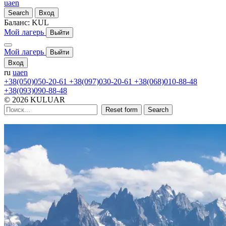
ua
en
Search
Вход
Баланс:
KUL
Мой лагерь
Выйти
Мой лагерь
Выйти
Вход
ru
ua
en
+38(050)050-20-61
+38(097)030-20-61
+38(068)010-88-48
+38(093)090-88-48
© 2026 KULUAR
Reset form
Search