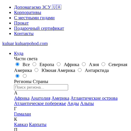
Допомагаємо ЗСУ 🇺🇦
Корпоративы
С местными гидами
Прокат
Подарочный сертификат
Контакты
kuluar
k
u
l
u
a
r
p
o
h
o
d
.
c
o
m
Куда
Части света
Все
Европа
Африка
Азия
Северная
Америка
Южная Америка
Антарктида
Регионы
Страны
А
Африка
Анатолия
Америка
Атлантические острова
Атлантическое побережье
Анды
Альпы
Г
Гималаи
К
Кавказ
Карпаты
П