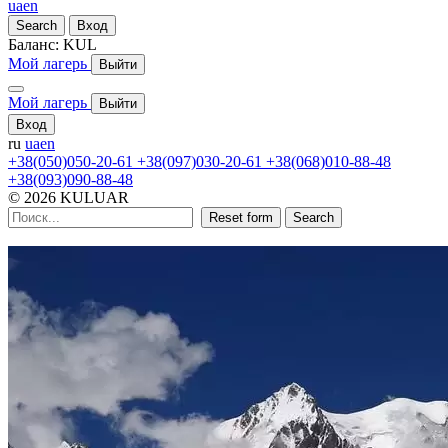
ua
en
Search
Вход
Баланс:
KUL
Мой лагерь
Выйти
Мой лагерь
Выйти
Вход
ru
ua
en
+38(050)050-20-61
+38(097)030-20-61
+38(068)010-88-48
+38(093)090-88-48
© 2026 KULUAR
Reset form
Search