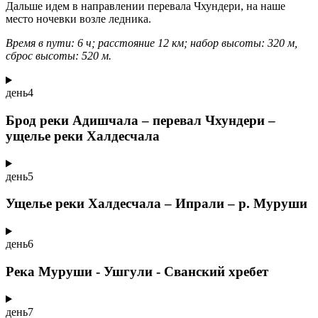
Дальше идем в направлении перевала Чхундери, на наше
место ночевки возле ледника.
Время в пути: 6 ч; расстояние 12 км; набор высоты: 320 м,
сброс высоты: 520 м.
день
4
Брод реки Адишчала – перевал Чхундери –
ущелье реки Халдесчала
день
5
Ущелье реки Халдесчала – Ипрали – р. Муруши
день
6
Река Муруши - Ушгули - Сванский хребет
день
7