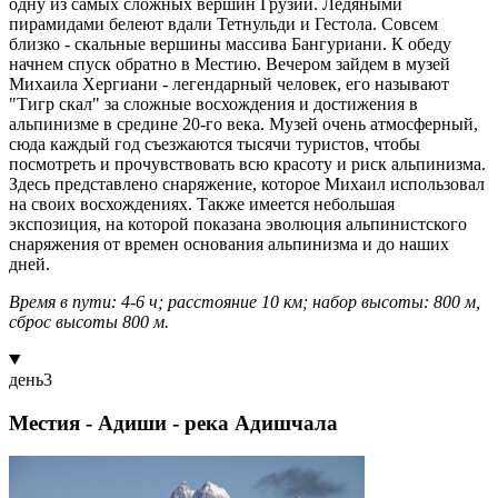
одну из самых сложных вершин Грузии. Ледяными
пирамидами белеют вдали Тетнульди и Гестола. Совсем
близко - скальные вершины массива Бангуриани. К обеду
начнем спуск обратно в Местию. Вечером зайдем в музей
Михаила Хергиани - легендарный человек, его называют
"Тигр скал" за сложные восхождения и достижения в
альпинизме в средине 20-го века. Музей очень атмосферный,
сюда каждый год съезжаются тысячи туристов, чтобы
посмотреть и прочувствовать всю красоту и риск альпинизма.
Здесь представлено снаряжение, которое Михаил использовал
на своих восхождениях. Также имеется небольшая
экспозиция, на которой показана эволюция альпинистского
снаряжения от времен основания альпинизма и до наших
дней.
Время в пути: 4-6 ч; расстояние 10 км; набор высоты: 800 м,
сброс высоты 800 м.
день
3
Местия - Адиши - река Адишчала