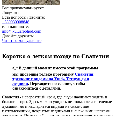
Вас проконсультируют:
Людмила
Есть вопросы? Звоните:
+380930908848
или напишите:
info@kuluarpohod.com
Давайте дружить:
Читать о консультанте
Коротко о легком походе по Сванетии
👉 В данный момент вместо этой программы
мы проводим только программу
Сванетия:
треккинг с видами на Ушбу, Тетнульди и
ледники
. Переходите по ссылке, чтобы
ознакомиться с деталями.
Сванетия - невероятный край, где люди начинают ходить в
большие горы. Здесь можно увидеть не только леса и зеленые
лужайки, но и насладиться видами на скалистые
пятитысячники, покрытые ледниками и снежными шапками
даже летом. Поход по Сванетии - это путешествие, с которого