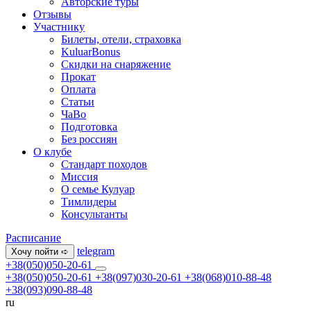
Авторские туры
Отзывы
Участнику
Билеты, отели, страховка
KuluarBonus
Скидки на снаряжение
Прокат
Оплата
Статьи
ЧаВо
Подготовка
Без россиян
О клубе
Стандарт походов
Миссия
О семье Кулуар
Тимлидеры
Консультанты
Расписание
telegram
Хочу пойти ➪
+38(050)050-20-61
+38(050)050-20-61
+38(097)030-20-61
+38(068)010-88-48
+38(093)090-88-48
ru