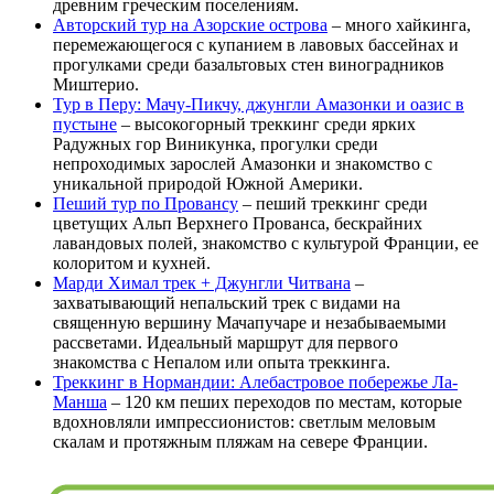
древним греческим поселениям.
Авторский тур на Азорские острова
– много хайкинга,
перемежающегося с купанием в лавовых бассейнах и
прогулками среди базальтовых стен виноградников
Миштерио.
Тур в Перу: Мачу-Пикчу, джунгли Амазонки и оазис в
пустыне
– высокогорный треккинг среди ярких
Радужных гор Виникунка, прогулки среди
непроходимых зарослей Амазонки и знакомство с
уникальной природой Южной Америки.
Пеший тур по Провансу
– пеший треккинг среди
цветущих Альп Верхнего Прованса, бескрайних
лавандовых полей, знакомство с культурой Франции, ее
колоритом и кухней.
Марди Химал трек + Джунгли Читвана
–
захватывающий непальский трек с видами на
священную вершину Мачапучаре и незабываемыми
рассветами. Идеальный маршрут для первого
знакомства с Непалом или опыта треккинга.
Треккинг в Нормандии: Алебастровое побережье Ла-
Манша
– 120 км пеших переходов по местам, которые
вдохновляли импрессионистов: светлым меловым
скалам и протяжным пляжам на севере Франции.