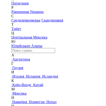
Патагония
Р
Равнинная Украина
С
Средиземноморье
Скандинавия
Т
Тибет
Ц
Центральная Мексика
Ю
Юлийськие Альпы
А
Аргентина
Г
Грузия
И
Италия
Испания
Исландия
К
Кабо-Верде
Китай
М
Мексика
Н
Намибия
Норвегия
Непал