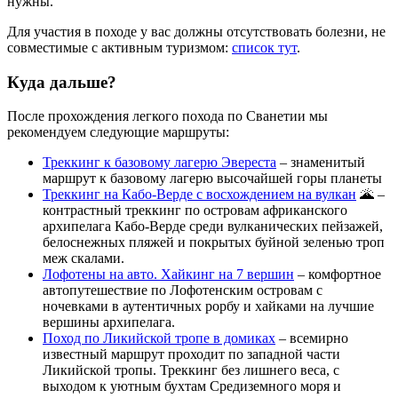
нужны.
Для участия в походе у вас должны отсутствовать болезни, не
совместимые с активным туризмом:
список тут
.
Куда дальше?
После прохождения легкого похода по Сванетии мы
рекомендуем следующие маршруты:
Треккинг к базовому лагерю Эвереста
– знаменитый
маршрут к базовому лагерю высочайшей горы планеты
Треккинг на Кабо-Верде с восхождением на вулкан
🌋 –
контрастный треккинг по островам африканского
архипелага Кабо-Верде среди вулканических пейзажей,
белоснежных пляжей и покрытых буйной зеленью троп
меж скалами.
Лофотены на авто. Хайкинг на 7 вершин
– комфортное
автопутешествие по Лофотенским островам с
ночевками в аутентичных рорбу и хайками на лучшие
вершины архипелага.
Поход по Ликийской тропе в домиках
– всемирно
известный маршрут проходит по западной части
Ликийской тропы. Треккинг без лишнего веса, с
выходом к уютным бухтам Средиземного моря и