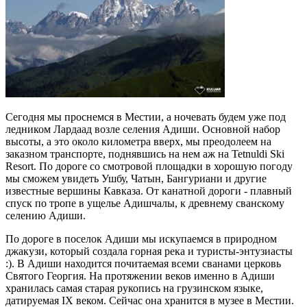
Сегодня мы проснемся в Местии, а ночевать будем уже под
ледником Лардаад возле селения Адиши. Основной набор
высоты, а это около километра вверх, мы преодолеем на
заказном транспорте, поднявшись на нем аж на Tetnuldi Ski
Resort. По дороге со смотровой площадки в хорошую погоду
мы сможем увидеть Ушбу, Чатын, Бангуриани и другие
известные вершины Кавказа. От канатной дороги - плавный
спуск по тропе в ущелье Адишчалы, к древнему сванскому
селению Адиши.
По дороге в поселок Адиши мы искупаемся в природном
джакузи, который создала горная река и туристы-энтузиасты
:). В Адиши находится почитаемая всеми сванами церковь
Святого Георгия. На протяжении веков именно в Адиши
хранилась самая старая рукопись на грузинском языке,
датируемая IX веком. Сейчас она хранится в музее в Местии.