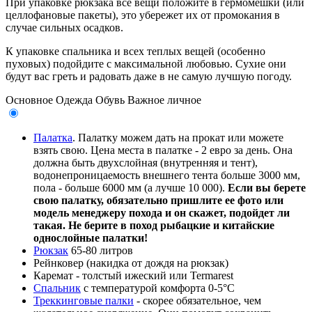
При упаковке рюкзака все вещи положите в гермомешки (или
целлофановые пакеты), это убережет их от промокания в
случае сильных осадков.
К упаковке спальника и всех теплых вещей (особенно
пуховых) подойдите с максимальной любовью. Сухие они
будут вас греть и радовать даже в не самую лучшую погоду.
Основное
Одежда
Обувь
Важное личное
Палатка
. Палатку можем дать на прокат или можете
взять свою. Цена места в палатке - 2 евро за день. Она
должна быть двухслойная (внутренняя и тент),
водонепроницаемость внешнего тента больше 3000 мм,
пола - больше 6000 мм (а лучше 10 000).
Если вы берете
свою палатку, обязательно пришлите ее фото или
модель менеджеру похода и он скажет, подойдет ли
такая. Не берите в поход рыбацкие и китайские
однослойные палатки!
Рюкзак
65-80 литров
Рейнковер (накидка от дождя на рюкзак)
Каремат - толстый ижеский или Termarest
Спальник
с температурой комфорта 0-5°С
Треккинговые палки
- скорее обязательное, чем