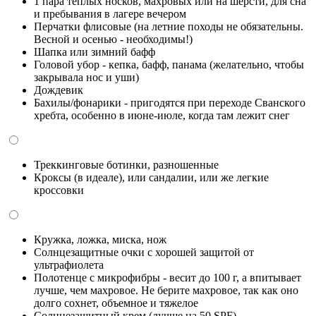
1 пара теплых носков, махровых или на шерсти, для сна
и пребывания в лагере вечером
Перчатки флисовые (на летние походы не обязательны.
Весной и осенью - необходимы!)
Шапка или зимний бафф
Головой убор - кепка, бафф, панама (желательно, чтобы
закрывала нос и уши)
Дождевик
Бахилы/фонарики - пригодятся при переходе Сванского
хребта, особенно в июне-июле, когда там лежит снег
Треккинговые ботинки, разношенные
Кроксы (в идеале), или сандалии, или же легкие
кроссовки
Кружка, ложка, миска, нож
Солнцезащитные очки с хорошей защитой от
ультрафиолета
Полотенце с микрофибры - весит до 100 г, а впитывает
лучше, чем махровое. Не берите махровое, так как оно
долго сохнет, объемное и тяжелое
Солнцезащитный крем (лучше на 50 SPF)