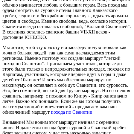
обычно начинается любовь к большим горам. Весь поход мы
будем смотреть на суровые стены Главного Кавказского
хребта, ледники и бескрайние горные луга, вдыхать ароматы
цветов и свободы. Именно свободы, ведь, согласно истории,
Сванетия всегда оставалась свободной, "Вольной Сванетией".
В селениях остались сванские башни VII-XII веков -
достояние ЮНЕСКО.
Мы хотим, чтоб эту красоту и атмосферу почувствовали как
можно больше людей, так как сами наслаждаемся этим
регионом. Именно поэтому мы создали маршрут "легкий
поход по Сванетии". Приглашаем участников, которые до
этого были только в непродолжительных походах, походах по
Карпатам, участников, которые впервые идут в горы и даже
детей от 10-ти лет! И хоть мы облегчили маршрут по
максимуму, он оставляет в себе дух Сванетии, его суровость.
Это, без сомнений, легкий для Грузии маршрут. Но его нельзя
сравнить, например, с походом по Кипру - Кипр однозначно
легче. Важно это понимать. Если же вы готовы получить
максимум эмоций и впечатлений - предлагаем вам наш
обновленный маршрут
похода по Сванетии
.
Внимание! Мы водим этот маршрут начиная с середины
июня. И даже если погода будет суровой и Сванский хребет
будет засыпан снегом, у нас есть несколько запасных