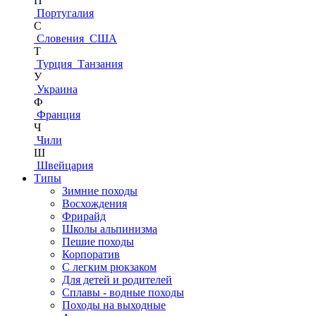
П
Португалия
С
Словения
США
Т
Турция
Танзания
У
Украина
Ф
Франция
Ч
Чили
Ш
Швейцария
Типы
Зимние походы
Восхождения
Фрирайд
Школы альпинизма
Пешие походы
Корпоратив
С легким рюкзаком
Для детей и родителей
Сплавы - водные походы
Походы на выходные