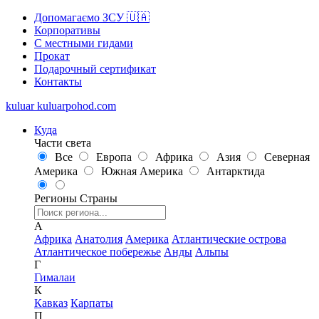
Допомагаємо ЗСУ 🇺🇦
Корпоративы
С местными гидами
Прокат
Подарочный сертификат
Контакты
kuluar
k
u
l
u
a
r
p
o
h
o
d
.
c
o
m
Куда
Части света
Все
Европа
Африка
Азия
Северная
Америка
Южная Америка
Антарктида
Регионы
Страны
А
Африка
Анатолия
Америка
Атлантические острова
Атлантическое побережье
Анды
Альпы
Г
Гималаи
К
Кавказ
Карпаты
П