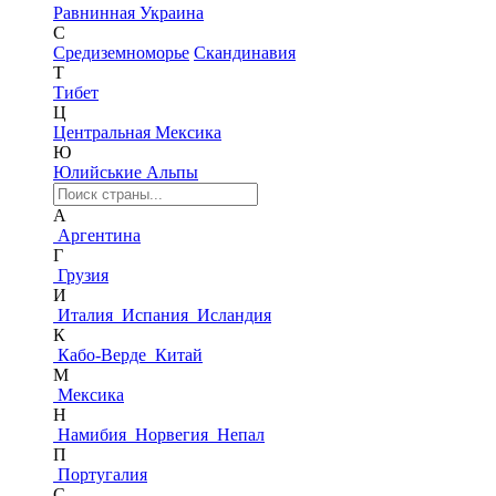
Равнинная Украина
С
Средиземноморье
Скандинавия
Т
Тибет
Ц
Центральная Мексика
Ю
Юлийськие Альпы
А
Аргентина
Г
Грузия
И
Италия
Испания
Исландия
К
Кабо-Верде
Китай
М
Мексика
Н
Намибия
Норвегия
Непал
П
Португалия
С