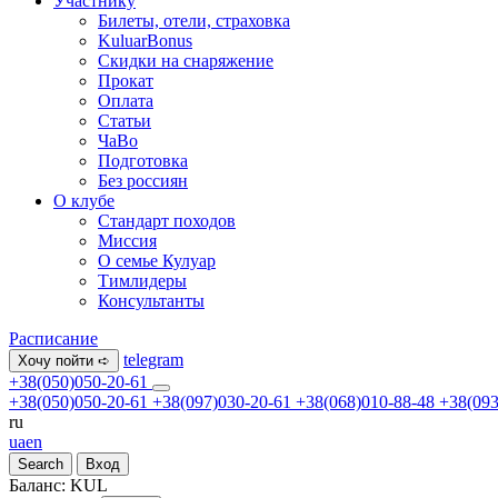
Участнику
Билеты, отели, страховка
KuluarBonus
Скидки на снаряжение
Прокат
Оплата
Статьи
ЧаВо
Подготовка
Без россиян
О клубе
Стандарт походов
Миссия
О семье Кулуар
Тимлидеры
Консультанты
Расписание
telegram
Хочу пойти ➪
+38(050)050-20-61
+38(050)050-20-61
+38(097)030-20-61
+38(068)010-88-48
+38(093
ru
ua
en
Search
Вход
Баланс:
KUL