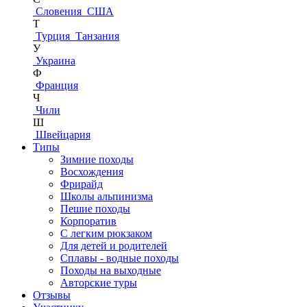
Словения
США
Т
Турция
Танзания
У
Украина
Ф
Франция
Ч
Чили
Ш
Швейцария
Типы
Зимние походы
Восхождения
Фрирайд
Школы альпинизма
Пешие походы
Корпоратив
С легким рюкзаком
Для детей и родителей
Сплавы - водные походы
Походы на выходные
Авторские туры
Отзывы