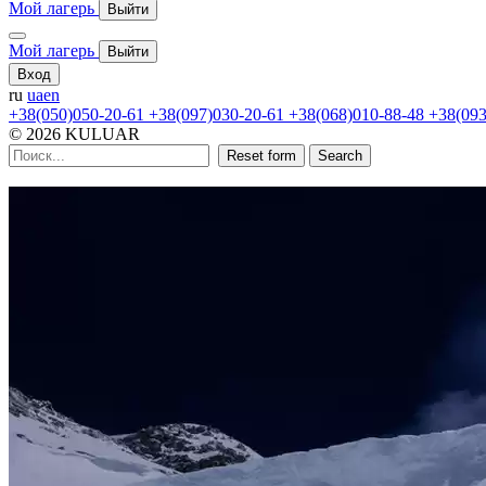
Мой лагерь
Выйти
Мой лагерь
Выйти
Вход
ru
ua
en
+38(050)050-20-61
+38(097)030-20-61
+38(068)010-88-48
+38(093
© 2026 KULUAR
Reset form
Search