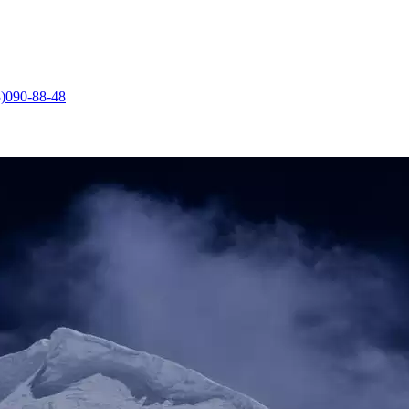
)090-88-48