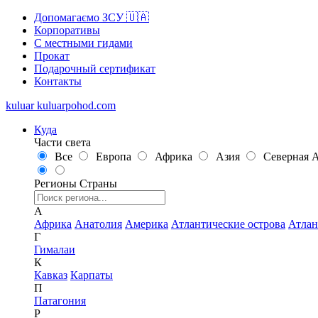
Допомагаємо ЗСУ 🇺🇦
Корпоративы
С местными гидами
Прокат
Подарочный сертификат
Контакты
kuluar
k
u
l
u
a
r
p
o
h
o
d
.
c
o
m
Куда
Части света
Все
Европа
Африка
Азия
Северная 
Регионы
Страны
А
Африка
Анатолия
Америка
Атлантические острова
Атлан
Г
Гималаи
К
Кавказ
Карпаты
П
Патагония
Р