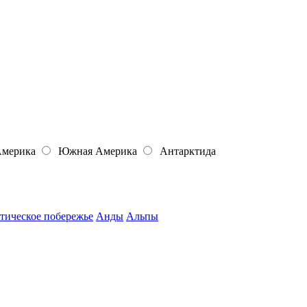
Америка
Южная Америка
Антарктида
тическое побережье
Анды
Альпы