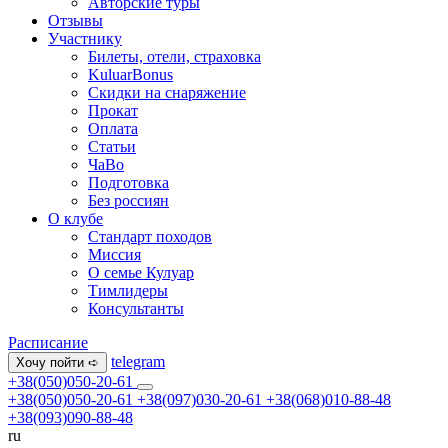
Авторские туры
Отзывы
Участнику
Билеты, отели, страховка
KuluarBonus
Скидки на снаряжение
Прокат
Оплата
Статьи
ЧаВо
Подготовка
Без россиян
О клубе
Стандарт походов
Миссия
О семье Кулуар
Тимлидеры
Консультанты
Расписание
telegram
Хочу пойти ➪
+38(050)050-20-61
+38(050)050-20-61
+38(097)030-20-61
+38(068)010-88-48
+38(093)090-88-48
ru