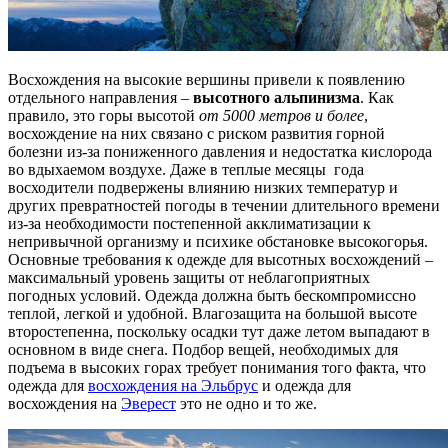
Восхождения на
высокие вершины привели к появлению
отдельного направления –
высотного альпинизма
. Как
правило, это горы высотой
от 5000 метров и более
,
восхождение на них связано с риском развития горной
болезни из-за пониженного давления и недостатка кислорода
во вдыхаемом воздухе. Даже в теплые месяцы года
восходители подвержены влиянию низких температур и
других превратностей погоды в течении длительного времени
из-за необходимости постепенной акклиматизации к
непривычной организму и психике обстановке высокогорья.
Основные требования к одежде для высотных восхождений –
максимальный уровень защиты от неблагоприятных
погодных условий. Одежда должна быть бескомпромиссно
теплой, легкой и удобной. Влагозащита на большой высоте
второстепенна, поскольку осадки тут даже летом выпадают в
основном в виде снега. Подбор вещей, необходимых для
подъема в высоких горах требует понимания того факта, что
одежда для
восхождения на Эльбрус
и одежда для
восхождения на
Эверест
это не одно и то же.