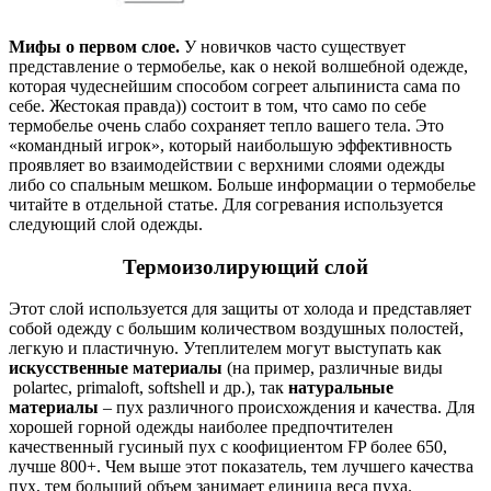
Мифы о первом слое.
У новичков часто существует
представление о термобелье, как о некой волшебной одежде,
которая чудеснейшим способом согреет альпиниста сама по
себе. Жестокая правда)) состоит в том, что само по себе
термобелье очень слабо сохраняет тепло вашего тела. Это
«командный игрок», который наибольшую эффективность
проявляет во взаимодействии с верхними слоями одежды
либо со спальным мешком. Больше информации о термобелье
читайте в отдельной статье. Для согревания используется
следующий слой одежды.
Термоизолирующий слой
Этот слой используется для защиты от холода и представляет
собой одежду с большим количеством воздушных полостей,
легкую и пластичную. Утеплителем могут выступать как
искусственные материалы
(на пример, различные виды
polartec, primaloft, softshell и др.), так
натуральные
материалы
– пух различного происхождения и качества. Для
хорошей горной одежды наиболее предпочтителен
качественный гусиный пух с коофициентом FP более 650,
лучше 800+. Чем выше этот показатель, тем лучшего качества
пух, тем больший объем занимает единица веса пуха.