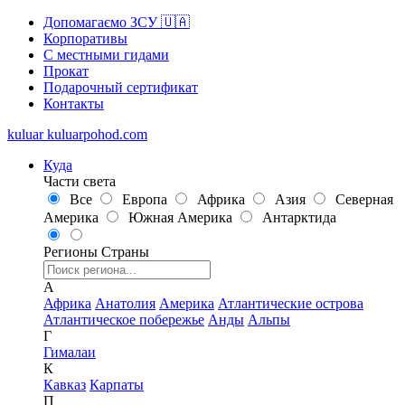
Допомагаємо ЗСУ 🇺🇦
Корпоративы
С местными гидами
Прокат
Подарочный сертификат
Контакты
kuluar
k
u
l
u
a
r
p
o
h
o
d
.
c
o
m
Куда
Части света
Все
Европа
Африка
Азия
Северная
Америка
Южная Америка
Антарктида
Регионы
Страны
А
Африка
Анатолия
Америка
Атлантические острова
Атлантическое побережье
Анды
Альпы
Г
Гималаи
К
Кавказ
Карпаты
П