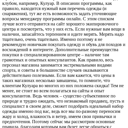
клубом, например, Кулуар. В описании программы, как
правило, находится нужный вам перечень одежды (и
снаряжения), тут же есть возможность задать уточняющие
вопросы менеджеру программы онлайн. С этим списком
лучше всего отправится на сайт хорошего экипировочного
центра и посмотреть, что у них есть. Если нужные вам вещи в
наличии, запасайтесь терпением и идите мерять. Мерять надо
тщательно, очень тщательно. Именно поэтому я не
рекомендую новичкам покупать одежду и обувь для походов и
восхождений в интернете. Дополнительные преимущества
покупки в специализированном центре – наличие там
грамотных и опытных консультантов. Как правило, весь
персонал магазина занимается экстремальными видами
спорта, и советы в большинстве случаев оказываются
действительно полезными. Если вам кажется, что цены в
таких магазинах несколько завышены, то помните, что
клиентам Кулуара во многих из них положена скидка! Тем не
менее, не стоит во всем полагаться на сайты и опыт
консультантов. Ведь человек – существо субъективное по
природе и трудно ожидать, что незнакомый продавец, пусть и
специалист в своем деле, сможет подобрать идеальный набор
одежды именно под вас, ведь все мы по-разному переносим
жару и холод, влажность и ветер, имеем свои привычки и
предпочтения. Поэтому сейчас мы рассмотрим основные
правила, благодаря которым вам будет легче общаться с