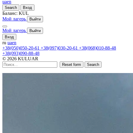
ua
en
Search
Вход
Баланс:
KUL
Мой лагерь
Выйти
Мой лагерь
Выйти
Вход
ru
ua
en
+38(050)050-20-61
+38(097)030-20-61
+38(068)010-88-48
+38(093)090-88-48
© 2026 KULUAR
Reset form
Search