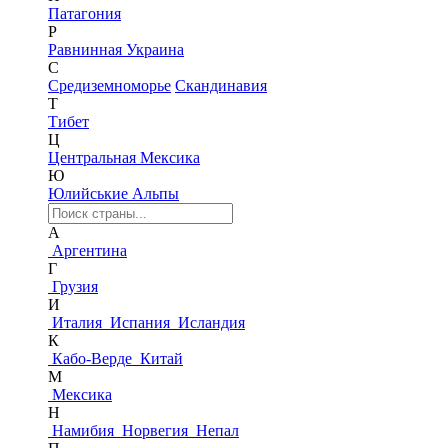
Патагония
Р
Равнинная Украина
С
Средиземноморье
Скандинавия
Т
Тибет
Ц
Центральная Мексика
Ю
Юлийськие Альпы
А
Аргентина
Г
Грузия
И
Италия
Испания
Исландия
К
Кабо-Верде
Китай
М
Мексика
Н
Намибия
Норвегия
Непал