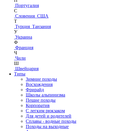
П
Португалия
С
Словения
США
Т
Турция
Танзания
У
Украина
Ф
Франция
Ч
Чили
Ш
Швейцария
Типы
Зимние походы
Восхождения
Фрирайд
Школы альпинизма
Пешие походы
Корпоратив
С легким рюкзаком
Для детей и родителей
Сплавы - водные походы
Походы на выходные