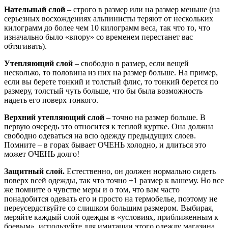
Нательный слой
– строго в размер или на размер меньше (на
серьезных восхождениях альпинисты теряют от нескольких
килограмм до более чем 10 килограмм веса, так что то, что
изначально было «впору» со временем перестанет вас
обтягивать).
Утепляющий слой
– свободно в размер, если вещей
несколько, то половина из них на размер больше. На пример,
если вы берете тонкий и толстый флис, то тонкий берется по
размеру, толстый чуть больше, что бы была возможность
надеть его поверх тонкого.
Верхний утепляющий слой
– точно на размер больше. В
первую очередь это относится к теплой куртке. Она должна
свободно одеваться на всю одежду предыдущих слоев.
Помните – в горах бывает ОЧЕНЬ холодно, и длиться это
может ОЧЕНЬ долго!
Защитный слой.
Естественно, он должен нормально сидеть
поверх всей одежды, так что точно +1 размер к вашему. Но все
же помните о чувстве меры и о том, что вам часто
понадобится одевать его и просто на термобелье, поэтому не
переусердствуйте со слишком большим размером. Выбирая,
меряйте каждый слой одежды в «условиях, приближенным к
боевым», используйте для имитации этого одежду магазина.