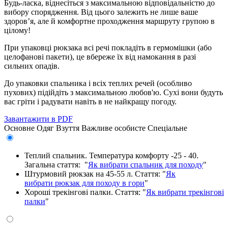
Будь-ласка, віднесіться з максимальною відповідальністю до
вибору спорядження. Від цього залежить не лише ваше
здоров’я, але й комфортне проходження маршруту групою в
цілому!
При упаковці рюкзака всі речі покладіть в гермомішки (або
целофанові пакети), це вбереже їх від намокання в разі
сильних опадів.
До упаковки спальника і всіх теплих речей (особливо
пухових) підійдіть з максимальною любов'ю. Сухі вони будуть
вас гріти і радувати навіть в не найкращу погоду.
Завантажити в PDF
Основне
Одяг
Взуття
Важливе особисте
Спеціальне
Теплий спальник. Температура комфорту -25 - 40.
Загальна стаття: "
Як вибрати спальник для походу
"
Штурмовий рюкзак на 45-55 л. Стаття: "
Як
вибрати рюкзак для походу в гори
"
Хороші трекінгові палки. Стаття: "
Як вибрати трекінгові
палки
"