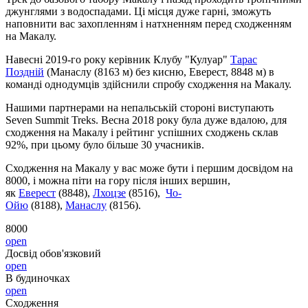
джунглями з водоспадами. Ці місця дуже гарні, зможуть
наповнити вас захопленням і натхненням перед сходженням
на Макалу.
Навесні 2019-го року керівник Клубу "Кулуар"
Тарас
Поздній
(Манаслу (8163 м) без кисню, Еверест, 8848 м) в
команді однодумців здійснили спробу сходження на Макалу.
Нашими партнерами на непальській стороні виступають
Seven Summit Treks. Весна 2018 року була дуже вдалою, для
сходження на Макалу і рейтинг успішних сходжень склав
92%, при цьому було більше 30 учасників.
Сходження на Макалу у вас може бути і першим досвідом на
8000, і можна піти на гору після інших вершин,
як
Еверест
(8848),
Лхоцзе
(8516),
Чо-
Ойю
(8188),
Манаслу
(8156).
8000
open
Досвід обов'язковий
open
В будиночках
open
Сходження