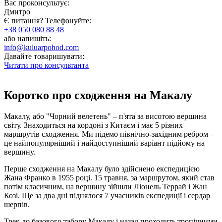
Вас проконсультує:
Дмитро
Є питання? Телефонуйте:
+38 050 080 88 48
або напишіть:
info@kuluarpohod.com
Давайте товаришувати:
Читати про консультанта
Коротко про сходження на Макалу
Макалу, або "Чорний велетень" – п'ята за висотою вершина
світу. Знаходиться на кордоні з Китаєм і має 5 різних
маршрутів сходження. Ми підемо північно-західним ребром –
це найпопулярніший і найдоступніший варіант підйому на
вершину.
Перше сходження на Макалу було здійснено експедицією
Жана Франко в 1955 році. 15 травня, за маршрутом, який став
потім класичним, на вершину зійшли Ліонель Террай і Жан
Козі. Ще за два дні піднялося 7 учасників експедиції і сердар
шерпів.
Трек до базового табору Макалу і назад проходить тропічними