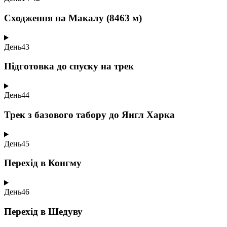
Сходження на Макалу (8463 м)
День
43
Підготовка до спуску на трек
День
44
Трек з базового табору до Янгл Харка
День
45
Перехід в Конгму
День
46
Перехід в Шедуву