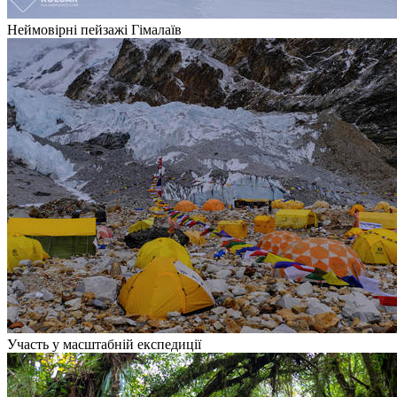
Неймовірні пейзажі Гімалаїв
Участь у масштабній експедиції