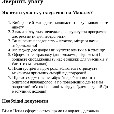
Зверніть увагу
Як взяти участь у сходженні на Макалу?
Вибираєте бажані дати, залишаєте заявку і заповнюєте
анкету
З вами зв'язується менеджер, консультує за програмою і
дає реквізити для передоплати
Ви вносите передоплату – вітаємо, місце за вами
заброньовано!
Менеджер дає добро і ви купуєте квитки в
Катманду
Оформляєте страховку (допоможемо, підкажемо) і
збираєте спорядження (у нас є знижки для учасників у
багатьох магазинах)
Після зустрічі з гідом розслабляєтеся і отримуєте
максимум приємних емоцій від подорожі!
Під час сходження не забувайте робити пости з
хештегом #kuluarpohod, а по поверненню дайте нам
зворотний зв'язок і напишіть відгук, будемо вдячні! До
наступних походів!
Необхідні документи
Віза в Непал оформлюється прямо на кордоні, детальна