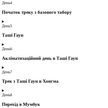
День
4
Початок треку з базового табору
День
5
Таші Гаун
День
6
Акліматизаційний день в Таші Гаун
День
7
Трек з Таші Гаун в Хонгма
День
8
Перехід в Мумбук