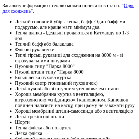
Загальну інформацію і теорію можна почитати в статті: "
Одяг
для сходжень
".
Легкий головний убір - кепка, бафф. Один бафф ми
подаруємо, але краще мати мінімум два.
Тепла шапка - ідеальні продаються в Катманду по 1-3
дол
Теплий бафф або балаклава
Флісові рукавички
Теплі гірські рукавиці для сходження на 8000 м - зі
страхувальними шнурами
Пуховик типу "Парка 8000"
Пухові штани типу "Парка 8000"
Більш легка пухова куртка
Пуховий светр (тоненький пуховичок)
Легкі пухові або зі штучним утеплювачем штани
Хороша мембранна куртка з вентиляцією,
вітрозахисною «спідницею» і капюшоном. Капюшон
повинен налазити на каску, при цьому не заважати руху
Хороші мембранні штани-самоскиди або з вентиляцією
Легкі трекінгові штани
Шорти
Тепла фліска або полартек
Легка фліска
Флісовий костюм для сну (або «неактивний»