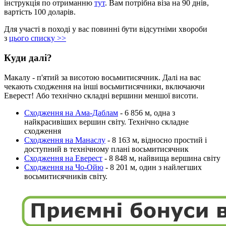
інструкція по отриманню
тут
. Вам потрібна віза на 90 днів,
вартість 100 доларів.
Для участі в поході у вас повинні бути відсутніми хвороби
з
цього списку >>
Куди далі?
Макалу - п'ятий за висотою восьмитисячник. Далі на вас
чекають сходження на інші восьмитисячники, включаючи
Еверест! Або технічно складні вершини меншої висоти.
Сходження на Ама-Даблам
- 6 856 м, одна з
найкрасивіших вершин світу. Технічно складне
сходження
Сходження на Манаслу
- 8 163 м, відносно простий і
доступний в технічному плані восьмитисячник
Сходження на Еверест
- 8 848 м, найвища вершина світу
Сходження на Чо-Ойю
- 8 201 м, один з найлегших
восьмитисячників світу.