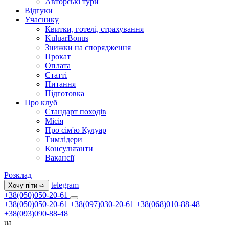
Авторські тури
Відгуки
Учаснику
Квитки, готелі, страхування
KuluarBonus
Знижки на спорядження
Прокат
Оплата
Статті
Питання
Підготовка
Про клуб
Стандарт походів
Місія
Про сім'ю Кулуар
Тимлідери
Консультанти
Вакансії
Розклад
telegram
Хочу піти ➪
+38(050)050-20-61
+38(050)050-20-61
+38(097)030-20-61
+38(068)010-88-48
+38(093)090-88-48
ua