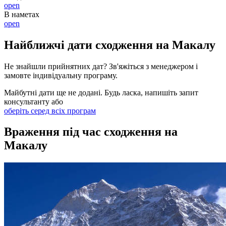
open
В наметах
open
Найближчі дати сходження на Макалу
Не знайшли прийнятних дат? Зв'яжіться з менеджером і
замовте індивідуальну програму.
Майбутні дати ще не додані. Будь ласка, напишіть запит
консультанту або
оберіть серед всіх програм
Враження під час сходження на
Макалу