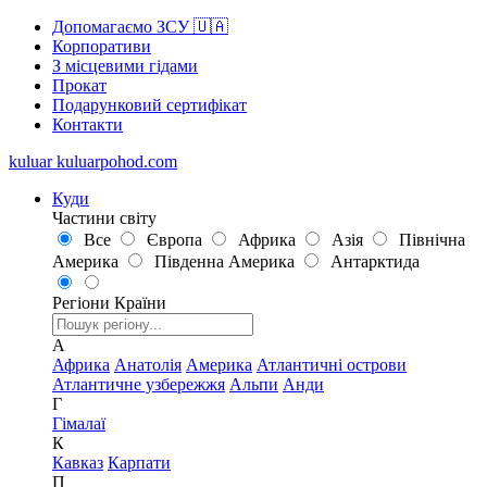
Допомагаємо ЗСУ 🇺🇦
Корпоративи
З місцевими гідами
Прокат
Подарунковий сертифікат
Контакти
kuluar
k
u
l
u
a
r
p
o
h
o
d
.
c
o
m
Куди
Частини світу
Все
Європа
Африка
Азія
Північна
Америка
Південна Америка
Антарктида
Регіони
Країни
А
Африка
Анатолія
Америка
Атлантичні острови
Атлантичне узбережжя
Альпи
Анди
Г
Гімалаї
К
Кавказ
Карпати
П