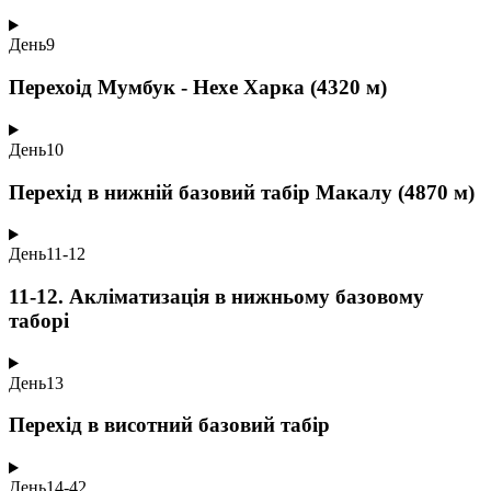
День
9
Перехоід Мумбук - Нехе Харка (4320 м)
День
10
Перехід в нижній базовий табір Макалу (4870 м)
День
11-12
11-12. Акліматизація в нижньому базовому
таборі
День
13
Перехід в висотний базовий табір
День
14-42