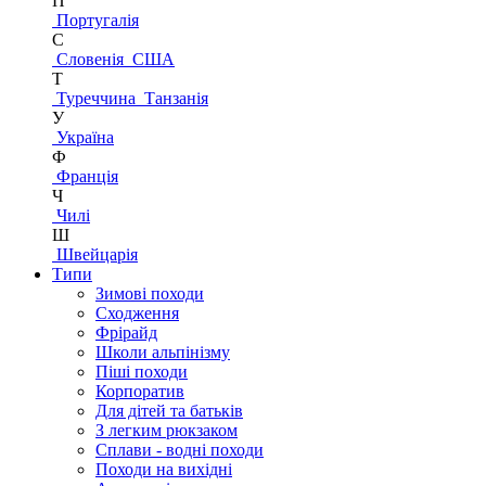
П
Португалія
С
Словенія
США
Т
Туреччина
Танзанія
У
Україна
Ф
Франція
Ч
Чилі
Ш
Швейцарія
Типи
Зимові походи
Сходження
Фрірайд
Школи альпінізму
Піші походи
Корпоратив
Для дітей та батьків
З легким рюкзаком
Сплави - водні походи
Походи на вихідні