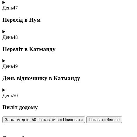
День
47
Перехід в Нум
День
48
Переліт в Катманду
День
49
День відпочинку в Катманду
День
50
Виліт додому
Загалом днів: 50. Показати всі
Приховати
Показати більше