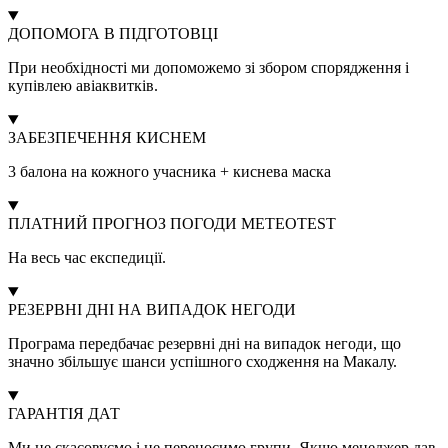
ДОПОМОГА В ПІДГОТОВЦІ
При необхідності ми допоможемо зі збором спорядження і
купівлею авіаквитків.
ЗАБЕЗПЕЧЕННЯ КИСНЕМ
3 балона на кожного учасника + киснева маска
ПЛАТНИЙ ПРОГНОЗ ПОГОДИ METEOTEST
На весь час експедиції.
РЕЗЕРВНІ ДНІ НА ВИПАДОК НЕГОДИ
Програма передбачає резервні дні на випадок негоди, що
значно збільшує шанси успішного сходження на Макалу.
ГАРАНТІЯ ДАТ
Ми не скасовуємо і не переносимо групи. Якщо менеджер дав