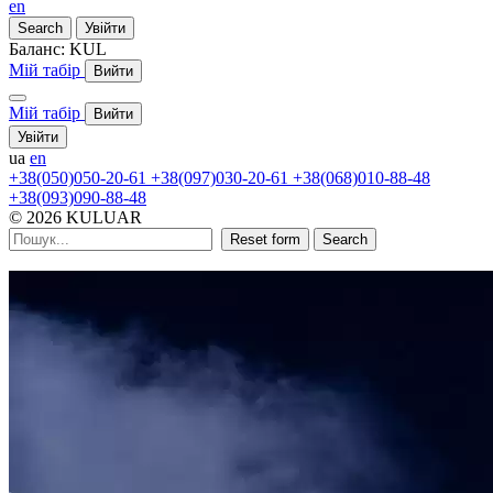
en
Search
Увійти
Баланс:
KUL
Мій табір
Вийти
Мій табір
Вийти
Увійти
ua
en
+38(050)050-20-61
+38(097)030-20-61
+38(068)010-88-48
+38(093)090-88-48
© 2026 KULUAR
Reset form
Search