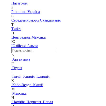
Патагонія
Р
Рівнинна Україна
С
Середземномор'я
Скандинавія
Т
Тибет
Ц
Центральна Мексика
Ю
Юлійські Альпи
А
Аргентина
Г
Грузія
І
Італія
Іспанія
Ісландія
К
Кабо-Верде
Китай
М
Мексика
Н
Намібія
Норвегія
Непал