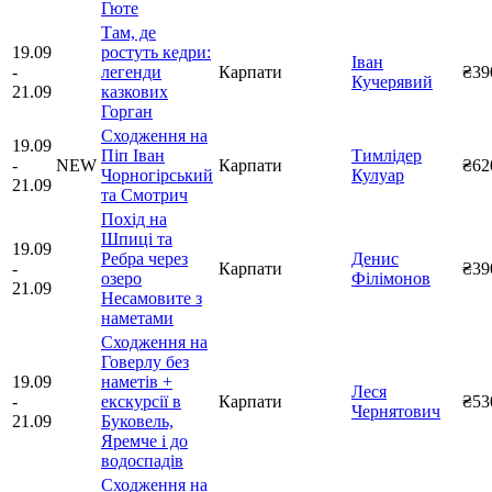
Гюте
Там, де
19.09
ростуть кедри:
Іван
-
легенди
Карпати
₴39
Кучерявий
21.09
казкових
Горган
Сходження на
19.09
Піп Іван
Тимлідер
-
NEW
Карпати
₴62
Чорногірський
Кулуар
21.09
та Смотрич
Похід на
Шпиці та
19.09
Ребра через
Денис
-
Карпати
₴39
озеро
Філімонов
21.09
Несамовите з
наметами
Сходження на
Говерлу без
19.09
наметів +
Леся
-
екскурсії в
Карпати
₴53
Чернятович
21.09
Буковель,
Яремче і до
водоспадів
Сходження на