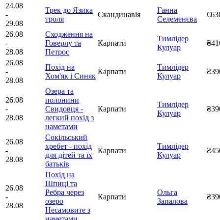
24.08
Трек до Язика
Ганна
-
Скандинавія
€63
троля
Селеменєва
29.08
26.08
Сходження на
Тимлідер
-
Говерлу та
Карпати
₴41
Кулуар
28.08
Петрос
26.08
Похід на
Тимлідер
-
Карпати
₴39
Хом'як і Синяк
Кулуар
28.08
Озера та
26.08
полонини
Тимлідер
-
Свидовця -
Карпати
₴39
Кулуар
28.08
легкий похід з
наметами
Сокільський
26.08
хребет - похід
Тимлідер
-
Карпати
₴45
для дітей та їх
Кулуар
28.08
батьків
Похід на
Шпиці та
26.08
Ребра через
Ольга
-
Карпати
₴39
озеро
Запалова
28.08
Несамовите з
наметами