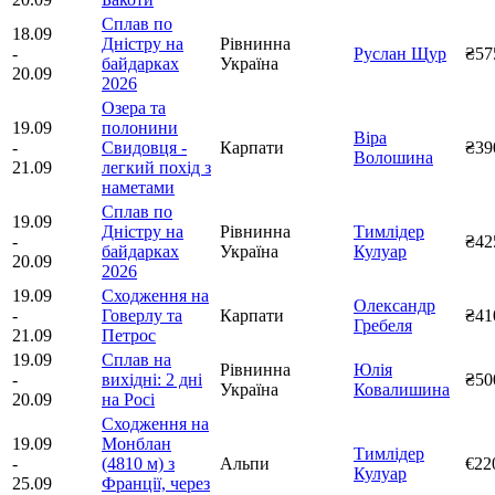
Сплав по
18.09
Дністру на
Рівнинна
-
Руслан Щур
₴57
байдарках
Україна
20.09
2026
Озера та
19.09
полонини
Віра
-
Свидовця -
Карпати
₴39
Волошина
21.09
легкий похід з
наметами
Сплав по
19.09
Дністру на
Рівнинна
Тимлідер
-
₴42
байдарках
Україна
Кулуар
20.09
2026
19.09
Сходження на
Олександр
-
Говерлу та
Карпати
₴41
Гребеля
21.09
Петрос
19.09
Сплав на
Рівнинна
Юлія
-
вихідні: 2 дні
₴50
Україна
Ковалишина
20.09
на Росі
Сходження на
19.09
Монблан
Тимлідер
-
(4810 м) з
Альпи
€22
Кулуар
25.09
Франції, через