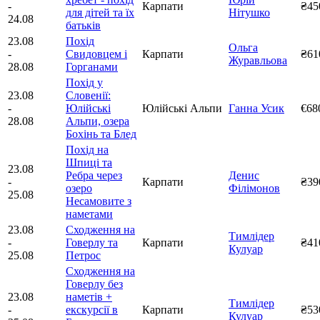
-
Карпати
₴45
для дітей та їх
Нітушко
24.08
батьків
23.08
Похід
Ольга
-
Свидовцем і
Карпати
₴61
Журавльова
28.08
Горганами
Похід у
23.08
Словенії:
-
Юлійські
Юлійські Альпи
Ганна Усик
€68
28.08
Альпи, озера
Бохінь та Блед
Похід на
Шпиці та
23.08
Ребра через
Денис
-
Карпати
₴39
озеро
Філімонов
25.08
Несамовите з
наметами
23.08
Сходження на
Тимлідер
-
Говерлу та
Карпати
₴41
Кулуар
25.08
Петрос
Сходження на
Говерлу без
23.08
наметів +
Тимлідер
-
екскурсії в
Карпати
₴53
Кулуар