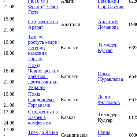
-
(4810 м) з
Альпи
Біленький
€22
21.08
Франції, через
Ігор Случик
Гюте
15.08
Сходження на
Анастасія
-
Анатолія
€98
Арарат
Доманова
21.08
Там, де
16.08
ростуть кедри:
Тимлідер
-
легенди
Карпати
₴39
Кулуар
18.08
казкових
Горган
Похід
16.08
Чорногірським
Ольга
-
хребтом -
Карпати
₴64
Журавльова
21.08
двотисячники
України
16.08
Похід
Денис
-
Свидовцем і
Карпати
₴61
Філімонов
21.08
Горганами
17.08
Сходження на
Тимлідер
-
Казбек з
Кавказ
€12
Кулуар
24.08
комфортом
17.08
Трек до Язика
Ганна
-
Скандинавія
€63