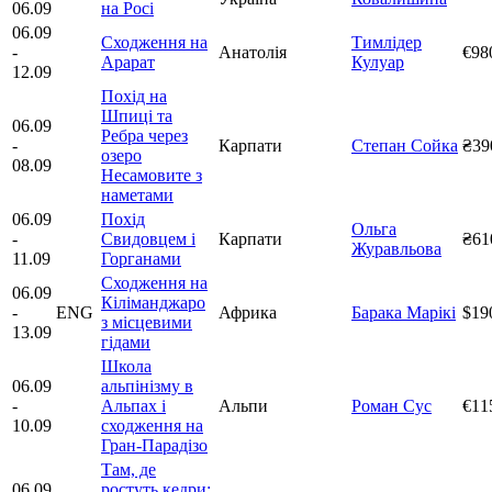
06.09
на Росі
06.09
Сходження на
Тимлідер
-
Анатолія
€98
Арарат
Кулуар
12.09
Похід на
Шпиці та
06.09
Ребра через
-
Карпати
Степан Сойка
₴39
озеро
08.09
Несамовите з
наметами
06.09
Похід
Ольга
-
Свидовцем і
Карпати
₴61
Журавльова
11.09
Горганами
Сходження на
06.09
Кіліманджаро
-
ENG
Африка
Барака Марікі
$19
з місцевими
13.09
гідами
Школа
06.09
альпінізму в
-
Альпах і
Альпи
Роман Сус
€11
10.09
сходження на
Гран-Парадізо
Там, де
06.09
ростуть кедри: