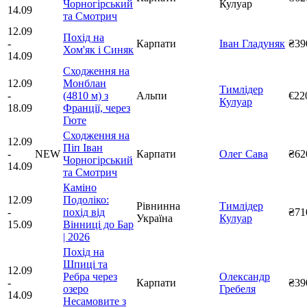
Чорногірський
Кулуар
14.09
та Смотрич
12.09
Похід на
-
Карпати
Іван Гладуняк
₴39
Хом'як і Синяк
14.09
Сходження на
12.09
Монблан
Тимлідер
-
(4810 м) з
Альпи
€22
Кулуар
18.09
Франції, через
Гюте
Сходження на
12.09
Піп Іван
-
NEW
Карпати
Олег Сава
₴62
Чорногірський
14.09
та Смотрич
Каміно
12.09
Подоліко:
Рівнинна
Тимлідер
-
похід від
₴71
Україна
Кулуар
15.09
Вінниці до Бар
| 2026
Похід на
Шпиці та
12.09
Ребра через
Олександр
-
Карпати
₴39
озеро
Гребеля
14.09
Несамовите з