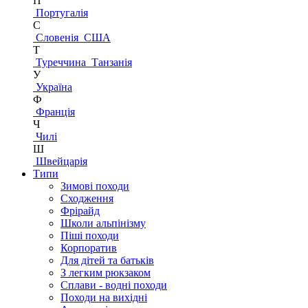
П
Португалія
С
Словенія
США
Т
Туреччина
Танзанія
У
Україна
Ф
Франція
Ч
Чилі
Ш
Швейцарія
Типи
Зимові походи
Сходження
Фрірайд
Школи альпінізму
Піші походи
Корпоратив
Для дітей та батьків
З легким рюкзаком
Сплави - водні походи
Походи на вихідні