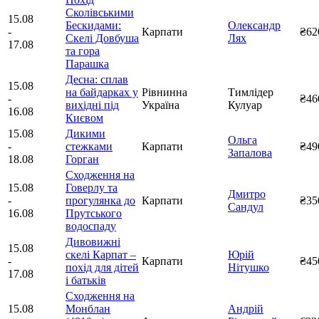
Сколівськими
15.08
Бескидами:
Олександр
-
Карпати
₴62
Скелі Довбуша
Лях
17.08
та гора
Парашка
Десна: сплав
15.08
на байдарках у
Рівнинна
Тимлідер
-
₴46
вихідні під
Україна
Кулуар
16.08
Києвом
15.08
Дикими
Ольга
-
стежками
Карпати
₴49
Запалова
18.08
Горган
Сходження на
15.08
Говерлу та
Дмитро
-
прогулянка до
Карпати
₴35
Сандул
16.08
Прутського
водоспаду
Дивовижні
15.08
скелі Карпат –
Юрій
-
Карпати
₴45
похід для дітей
Нітушко
17.08
і батьків
Сходження на
15.08
Монблан
Андрій