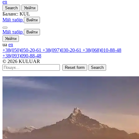
en
Search
Увійти
Баланс:
KUL
Мій табір
Вийти
Мій табір
Вийти
Увійти
ua
en
+38(050)050-20-61
+38(097)030-20-61
+38(068)010-88-48
+38(093)090-88-48
© 2026 KULUAR
Reset form
Search