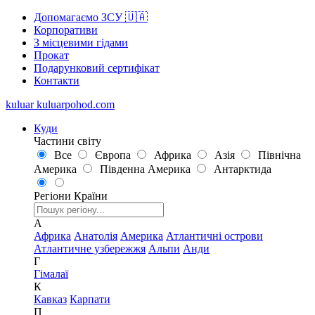
Допомагаємо ЗСУ 🇺🇦
Корпоративи
З місцевими гідами
Прокат
Подарунковий сертифікат
Контакти
kuluar
k
u
l
u
a
r
p
o
h
o
d
.
c
o
m
Куди
Частини світу
Все
Європа
Африка
Азія
Північна
Америка
Південна Америка
Антарктида
Регіони
Країни
А
Африка
Анатолія
Америка
Атлантичні острови
Атлантичне узбережжя
Альпи
Анди
Г
Гімалаї
К
Кавказ
Карпати
П