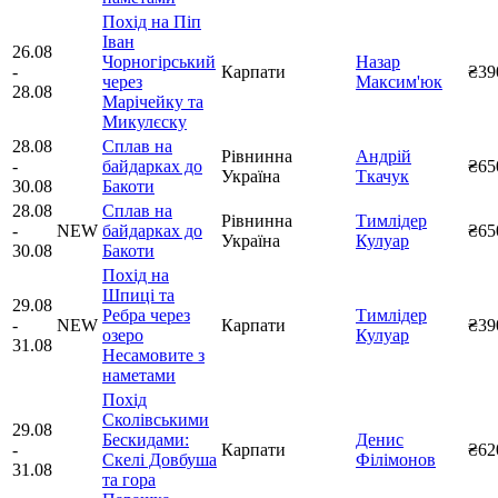
Похід на Піп
Іван
26.08
Чорногірський
Назар
-
Карпати
₴39
через
Максим'юк
28.08
Марічейку та
Микулєску
28.08
Сплав на
Рівнинна
Андрій
-
байдарках до
₴65
Україна
Ткачук
30.08
Бакоти
28.08
Сплав на
Рівнинна
Тимлідер
-
NEW
байдарках до
₴65
Україна
Кулуар
30.08
Бакоти
Похід на
Шпиці та
29.08
Ребра через
Тимлідер
-
NEW
Карпати
₴39
озеро
Кулуар
31.08
Несамовите з
наметами
Похід
Сколівськими
29.08
Бескидами:
Денис
-
Карпати
₴62
Скелі Довбуша
Філімонов
31.08
та гора