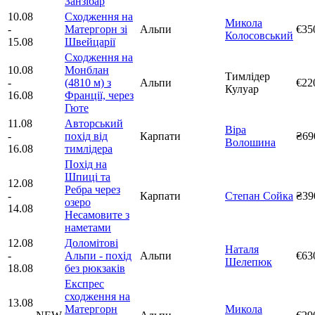
Занзібар
10.08
Сходження на
Микола
-
Матергорн зі
Альпи
€35
Колосовський
15.08
Швейцарії
Сходження на
10.08
Монблан
Тимлідер
-
(4810 м) з
Альпи
€22
Кулуар
16.08
Франції, через
Гюте
11.08
Авторський
Віра
-
похід від
Карпати
₴69
Волошина
16.08
тимлідера
Похід на
Шпиці та
12.08
Ребра через
-
Карпати
Степан Сойка
₴39
озеро
14.08
Несамовите з
наметами
12.08
Доломітові
Наталя
-
Альпи - похід
Альпи
€63
Шелепюк
18.08
без рюкзаків
Експрес
сходження на
13.08
Матергорн
Микола