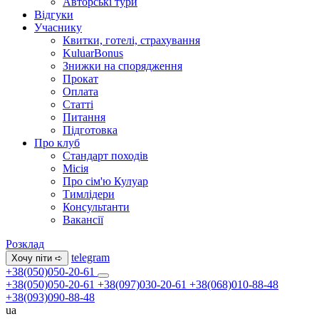
Авторські тури
Відгуки
Учаснику
Квитки, готелі, страхування
KuluarBonus
Знижки на спорядження
Прокат
Оплата
Статті
Питання
Підготовка
Про клуб
Стандарт походів
Місія
Про сім'ю Кулуар
Тимлідери
Консультанти
Вакансії
Розклад
telegram
Хочу піти ➪
+38(050)050-20-61
+38(050)050-20-61
+38(097)030-20-61
+38(068)010-88-48
+38(093)090-88-48
ua