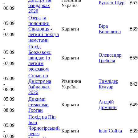
-
Руслан Щур
₴57
байдарках
Україна
06.09
2026
Озера та
05.09
полонини
Віра
-
Свидовця -
Карпати
₴39
Волошина
07.09
легкий похід з
наметами
Похід
05.09
Боржавою:
Олександр
-
швидко і з
Карпати
₴55
Гребеля
07.09
легким
рюкзаком
Сплав по
05.09
Дністру на
Рівнинна
Тимлідер
-
₴42
байдарках
Україна
Кулуар
06.09
2026
05.09
Дикими
Андрій
-
стежками
Карпати
₴49
Домшин
08.09
Горган
Похід на Піп
Іван
05.09
Чорногірський
-
Карпати
Іван Сойка
₴39
через
07.09