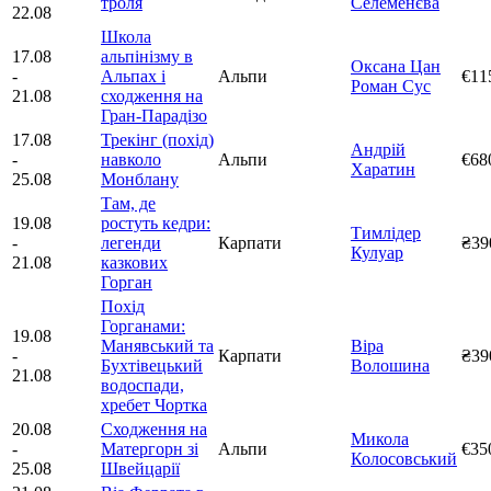
троля
Селеменєва
22.08
Школа
17.08
альпінізму в
Оксана Цан
-
Альпах і
Альпи
€11
Роман Сус
21.08
сходження на
Гран-Парадізо
17.08
Трекінг (похід)
Андрій
-
навколо
Альпи
€68
Харатин
25.08
Монблану
Там, де
19.08
ростуть кедри:
Тимлідер
-
легенди
Карпати
₴39
Кулуар
21.08
казкових
Горган
Похід
Горганами:
19.08
Манявський та
Віра
-
Карпати
₴39
Бухтівецький
Волошина
21.08
водоспади,
хребет Чортка
20.08
Сходження на
Микола
-
Матергорн зі
Альпи
€35
Колосовський
25.08
Швейцарії