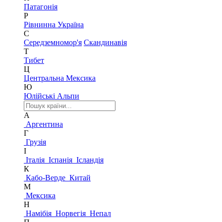
Патагонія
Р
Рівнинна Україна
С
Середземномор'я
Скандинавія
Т
Тибет
Ц
Центральна Мексика
Ю
Юлійські Альпи
А
Аргентина
Г
Грузія
І
Італія
Іспанія
Ісландія
К
Кабо-Верде
Китай
М
Мексика
Н
Намібія
Норвегія
Непал