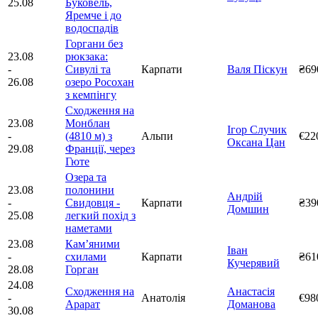
25.08
Буковель,
Яремче і до
водоспадів
Горгани без
23.08
рюкзака:
-
Сивулі та
Карпати
Валя Піскун
₴69
26.08
озеро Росохан
з кемпінгу
Сходження на
23.08
Монблан
Ігор Случик
-
(4810 м) з
Альпи
€22
Оксана Цан
29.08
Франції, через
Гюте
Озера та
23.08
полонини
Андрій
-
Свидовця -
Карпати
₴39
Домшин
25.08
легкий похід з
наметами
23.08
Камʼяними
Іван
-
схилами
Карпати
₴61
Кучерявий
28.08
Горган
24.08
Сходження на
Анастасія
-
Анатолія
€98
Арарат
Доманова
30.08