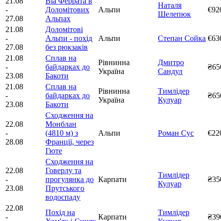
21.08
Віа Феррата в
Наталя
-
Доломітових
Альпи
€92
Шелепюк
27.08
Альпах
21.08
Доломітові
-
Альпи - похід
Альпи
Степан Сойка
€63
27.08
без рюкзаків
21.08
Сплав на
Рівнинна
Дмитро
-
байдарках до
₴65
Україна
Сандул
23.08
Бакоти
21.08
Сплав на
Рівнинна
Тимлідер
-
байдарках до
₴65
Україна
Кулуар
23.08
Бакоти
Сходження на
22.08
Монблан
-
(4810 м) з
Альпи
Роман Сус
€22
28.08
Франції, через
Гюте
Сходження на
22.08
Говерлу та
Тимлідер
-
прогулянка до
Карпати
₴35
Кулуар
23.08
Прутського
водоспаду
22.08
Похід на
Тимлідер
-
Карпати
₴39