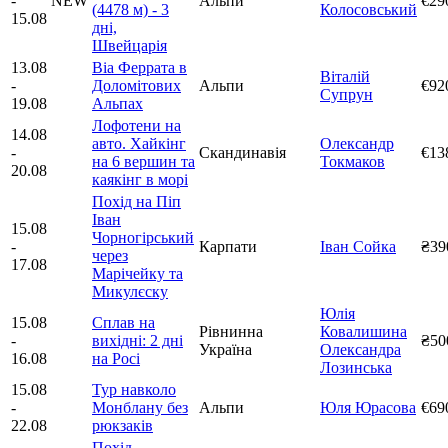
-
NEW
Альпи
€29
(4478 м) - 3
Колосовський
15.08
дні,
Швейцарія
13.08
Віа Феррата в
Віталій
-
Доломітових
Альпи
€92
Супрун
19.08
Альпах
Лофотени на
14.08
авто. Хайкінг
Олександр
-
Скандинавія
€13
на 6 вершин та
Токмаков
20.08
каякінг в морі
Похід на Піп
Іван
15.08
Чорногірський
-
Карпати
Іван Сойка
₴39
через
17.08
Марічейку та
Микулєску
Юлія
15.08
Сплав на
Рівнинна
Ковалишина
-
вихідні: 2 дні
₴50
Україна
Олександра
16.08
на Росі
Лозинська
15.08
Тур навколо
-
Монблану без
Альпи
Юля Юрасова
€69
22.08
рюкзаків
Похід