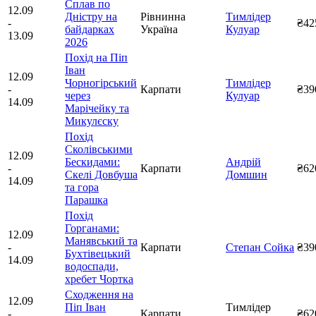
Сплав по
12.09
Дністру на
Рівнинна
Тимлідер
-
₴42
байдарках
Україна
Кулуар
13.09
2026
Похід на Піп
Іван
12.09
Чорногірський
Тимлідер
-
Карпати
₴39
через
Кулуар
14.09
Марічейку та
Микулєску
Похід
Сколівськими
12.09
Бескидами:
Андрій
-
Карпати
₴62
Скелі Довбуша
Домшин
14.09
та гора
Парашка
Похід
Горганами:
12.09
Манявський та
-
Карпати
Степан Сойка
₴39
Бухтівецький
14.09
водоспади,
хребет Чортка
Сходження на
12.09
Піп Іван
Тимлідер
-
Карпати
₴62