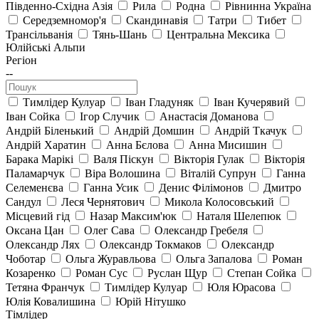
Південно-Східна Азія
Рила
Родна
Рівнинна Україна
Середземномор'я
Скандинавія
Татри
Тибет
Трансільванія
Тянь-Шань
Центральна Мексика
Юлійські Альпи
Регіон
--
Тимлідер Кулуар
Іван Гладуняк
Іван Кучерявий
Іван Сойка
Ігор Случик
Анастасія Доманова
Андрій Біленький
Андрій Домшин
Андрій Ткачук
Андрій Харатин
Анна Бєлова
Анна Мисишин
Барака Марікі
Валя Піскун
Вікторія Гулак
Вікторія
Паламарчук
Віра Волошина
Віталій Супрун
Ганна
Селеменєва
Ганна Усик
Денис Філімонов
Дмитро
Сандул
Леся Чернятович
Микола Колосовський
Місцевий гід
Назар Максим'юк
Наталя Шелепюк
Оксана Цан
Олег Сава
Олександр Гребеля
Олександр Лях
Олександр Токмаков
Олександр
Чоботар
Ольга Журавльова
Ольга Запалова
Роман
Козаренко
Роман Сус
Руслан Щур
Степан Сойка
Тетяна Франчук
Тимлідер Кулуар
Юля Юрасова
Юлія Ковалишина
Юрій Нітушко
Тімлідер