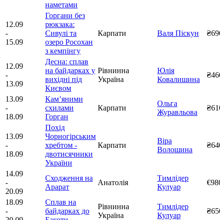
наметами
Горгани без
12.09
рюкзака:
-
Сивулі та
Карпати
Валя Піскун
₴69
15.09
озеро Росохан
з кемпінгу
Десна: сплав
12.09
на байдарках у
Рівнинна
Юлія
-
₴46
вихідні під
Україна
Ковалишина
13.09
Києвом
13.09
Камʼяними
Ольга
-
схилами
Карпати
₴61
Журавльова
18.09
Горган
Похід
13.09
Чорногірським
Віра
-
хребтом -
Карпати
₴64
Волошина
18.09
двотисячники
України
14.09
Сходження на
Тимлідер
-
Анатолія
€98
Арарат
Кулуар
20.09
18.09
Сплав на
Рівнинна
Тимлідер
-
байдарках до
₴65
Україна
Кулуар
20.09
Бакоти