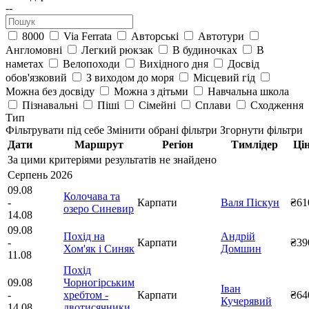
--
8000
Via Ferrata
Авторські
Автотури
Англомовні
Легкий рюкзак
В будиночках
В
наметах
Велопоходи
Вихідного дня
Досвід
обов'язковий
З виходом до моря
Місцевий гід
Можна без досвіду
Можна з дітьми
Навчальна школа
Пізнавальні
Піші
Сімейні
Сплави
Сходження
Тип
Фільтрувати під себе
Змінити обрані фільтри
Згорнути фільтри
Дати
Маршрут
Регіон
Тимлідер
Ці
За цими критеріями результатів не знайдено
Серпень 2026
09.08
Колочава та
-
Карпати
Валя Піскун
₴61
озеро Синевир
14.08
09.08
Похід на
Андрій
-
Карпати
₴39
Хом'як і Синяк
Домшин
11.08
Похід
09.08
Чорногірським
Іван
-
хребтом -
Карпати
₴64
Кучерявий
14.08
двотисячники