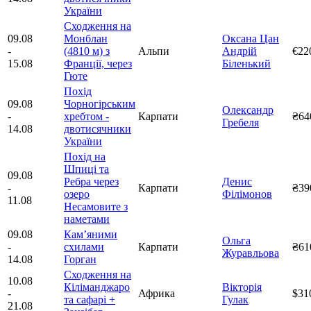
України
Сходження на
09.08
Монблан
Оксана Цан
-
(4810 м) з
Альпи
Андрій
€22
15.08
Франції, через
Біленький
Гюте
Похід
09.08
Чорногірським
Олександр
-
хребтом -
Карпати
₴64
Гребеля
14.08
двотисячники
України
Похід на
Шпиці та
09.08
Ребра через
Денис
-
Карпати
₴39
озеро
Філімонов
11.08
Несамовите з
наметами
09.08
Камʼяними
Ольга
-
схилами
Карпати
₴61
Журавльова
14.08
Горган
Сходження на
10.08
Кіліманджаро
Вікторія
-
Африка
$31
та сафарі +
Гулак
21.08