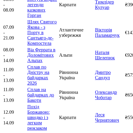
Тимлідер
-
легенди
Карпати
₴39
Кулуар
08.09
казкових
Горган
Шлях Святого
07.09
Якова - з
Атлантичне
Вікторія
-
Порту в
€14
узбережжя
Паламарчук
21.09
Сантьяго-де-
Компостела
08.09
Віа Феррата в
Наталя
-
Доломітових
Альпи
€92
Шелепюк
14.09
Альпах
Сплав по
11.09
Дністру на
Рівнинна
Дмитро
-
₴57
байдарках
Україна
Сандул
13.09
2026
11.09
Сплав на
Рівнинна
Олександр
-
байдарках до
₴65
Україна
Чоботар
13.09
Бакоти
Похід
12.09
Боржавою:
Леся
-
швидко і з
Карпати
₴55
Чернятович
14.09
легким
рюкзаком