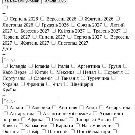
за межами україни
альпи 2026
--
Серпень 2026
Вересень 2026
Жовтень 2026
Листопад 2026
Грудень 2026
Січень 2027
Лютий
2027
Березень 2027
Квітень 2027
Травень 2027
Червень 2027
Липень 2027
Серпень 2027
Вересень
2027
Жовтень 2027
Листопад 2027
Дати
--
Ісландія
Іспанія
Італія
Аргентина
Грузія
Кабо-Верде
Китай
Мексика
Непал
Норвегія
Португалія
Словенія
Танзанія
Туреччина
Україна
Франція
Чилі
Швейцарія
Країна
--
Альпи
Америка
Анатолія
Анди
Антарктида
Антарктида
Атлантичне узбережжя
Атлантичні
острови
Африка
Гімалаї
Динарські Альпи
Кавказ
Каракорум
Карпати
На замовлення
Океанія
Памір
Патагонія
Понтійські гори