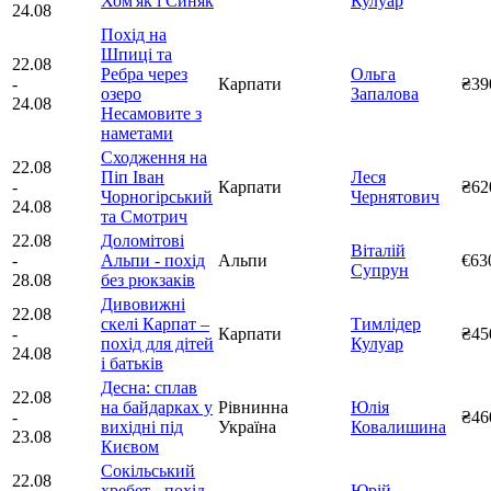
Хом'як і Синяк
Кулуар
24.08
Похід на
Шпиці та
22.08
Ребра через
Ольга
-
Карпати
₴39
озеро
Запалова
24.08
Несамовите з
наметами
Сходження на
22.08
Піп Іван
Леся
-
Карпати
₴62
Чорногірський
Чернятович
24.08
та Смотрич
22.08
Доломітові
Віталій
-
Альпи - похід
Альпи
€63
Супрун
28.08
без рюкзаків
Дивовижні
22.08
скелі Карпат –
Тимлідер
-
Карпати
₴45
похід для дітей
Кулуар
24.08
і батьків
Десна: сплав
22.08
на байдарках у
Рівнинна
Юлія
-
₴46
вихідні під
Україна
Ковалишина
23.08
Києвом
Сокільський
22.08
хребет - похід
Юрій