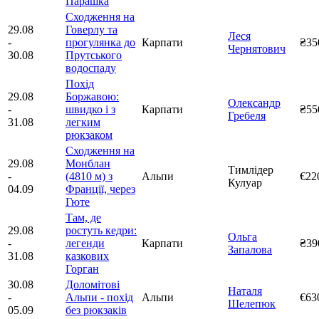
Парашка
Сходження на
29.08
Говерлу та
Леся
-
прогулянка до
Карпати
₴35
Чернятович
30.08
Прутського
водоспаду
Похід
29.08
Боржавою:
Олександр
-
швидко і з
Карпати
₴55
Гребеля
31.08
легким
рюкзаком
Сходження на
29.08
Монблан
Тимлідер
-
(4810 м) з
Альпи
€22
Кулуар
04.09
Франції, через
Гюте
Там, де
29.08
ростуть кедри:
Ольга
-
легенди
Карпати
₴39
Запалова
31.08
казкових
Горган
30.08
Доломітові
Наталя
-
Альпи - похід
Альпи
€63
Шелепюк
05.09
без рюкзаків