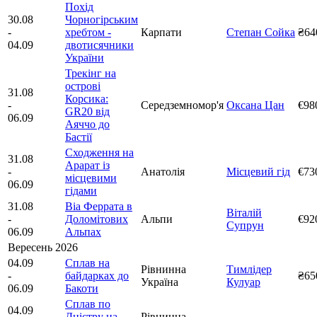
Похід
30.08
Чорногірським
-
хребтом -
Карпати
Степан Сойка
₴64
04.09
двотисячники
України
Трекінг на
острові
31.08
Корсика:
-
Середземномор'я
Оксана Цан
€98
GR20 від
06.09
Аяччо до
Бастії
Сходження на
31.08
Арарат із
-
Анатолія
Місцевий гід
€73
місцевими
06.09
гідами
31.08
Віа Феррата в
Віталій
-
Доломітових
Альпи
€92
Супрун
06.09
Альпах
Вересень 2026
04.09
Сплав на
Рівнинна
Тимлідер
-
байдарках до
₴65
Україна
Кулуар
06.09
Бакоти
Сплав по
04.09
Дністру на
Рівнинна