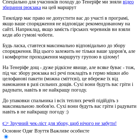
Спеціально для учасників походу до Тенеріфе ми зняли
відео
збирання рюкзака
на цей маршрут
Тимлідер має право не допустити вас до участі в програмі,
якщо ваше спорядження не відповідає рекомендованому на
сайті. Наприклад, якщо замість гірських черевиків ви взяли
кеди або гумові чоботи.
Будь ласка, ставтеся максимально відповідально до збору
спорядження. Від цього залежить не тільки ваше здоров'я, але
і комфортне проходження маршруту групою в цілому!
На Тенеріфе дощ - дуже рідкісне явище, але всяке буває - тож,
під час збору рюкзака всі речі покладіть в гермо мішки або
целофанові пакети (можна сміттєві), це вбереже їх від
намокання в разі сильних дощів.
Сухі вони будуть вас гріти і
радувати, навіть в не найкращу погоду.
До упаковки спальника і всіх теплих речей підійдіть з
максимальною любов'ю. Сухі вони будуть вас гріти і радувати
навіть в не найкращу погоду :)
👉 Зручний чек-ліст для збору, щоб нічого не забути!
Основне
Одяг
Взуття
Важливе особисте