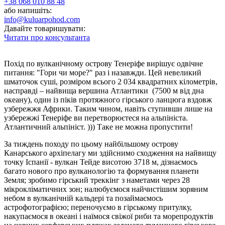
+38 068 010 88 48
або напишіть:
info@kuluarpohod.com
Давайте товаришувати:
Читати про консультанта
Похід по вулканічному острову Тенеріфе вирішує одвічне
питання: "Гори чи море?" раз і назавжди. Цей невеликий
шматочок суші, розміром всього 2 034 квадратних кілометрів,
насправді – найвища вершина Атлантики (7500 м від дна
океану), один із піків протяжного гірського ланцюга вздовж
узбережжя Африки. Таким чином, навіть ступивши лише на
узбережжі Тенеріфе ви перетворюєтеся на альпініста.
Атлантичний альпініст. ))) Таке не можна пропустити!
За тиждень походу по цьому найбільшому острову
Канарського архіпелагу ми здійснимо сходження на найвищу
точку Іспанії - вулкан Тейде висотою 3718 м, дізнаємось
багато нового про вулканологію та формування планети
Земля; зробимо гірський треккінг з наметами через 28
мікрокліматичних зон; налюбуємося найчистішим зоряним
небом в вулканічній кальдері та позаймаємось
астрофотографією; переночуємо в гірському притулку,
накупаємося в океані і наїмося свіжої риби та морепродуктів