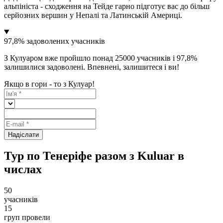
альпініста - сходження на Тейде гарно підготує вас до більш
серйозних вершин у Непалі та Латинській Америці.
97,8% задоволених учасників
З Кулуаром вже пройшло понад 25000 учасників і 97,8%
залишилися задоволені. Впевнені, залишитеся і ви!
Якщо в гори - то з Кулуар!
Надіслати
Тур по Тенеріфе разом з Kuluar в
числах
50
учасників
15
груп провели