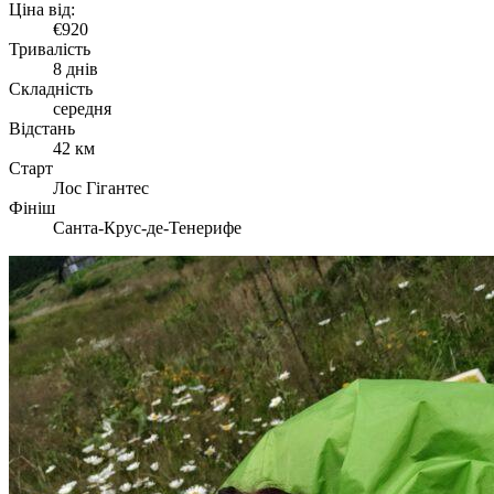
Ціна від:
€920
Тривалість
8 днів
Складність
середня
Відстань
42 км
Старт
Лос Гігантес
Фініш
Санта-Крус-де-Тенерифе