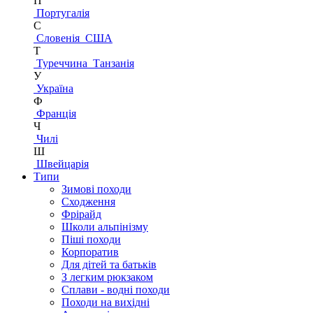
П
Португалія
С
Словенія
США
Т
Туреччина
Танзанія
У
Україна
Ф
Франція
Ч
Чилі
Ш
Швейцарія
Типи
Зимові походи
Сходження
Фрірайд
Школи альпінізму
Піші походи
Корпоратив
Для дітей та батьків
З легким рюкзаком
Сплави - водні походи
Походи на вихідні