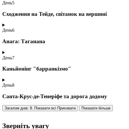
День
5
Сходження на Тейде, світанок на вершині
День
6
Анага: Таганана
День
7
Каньйонінг "барранкізмо"
День
8
Санта-Крус-де-Тенеріфе та дорога додому
Загалом днів: 8. Показати всі
Приховати
Показати більше
Зверніть увагу