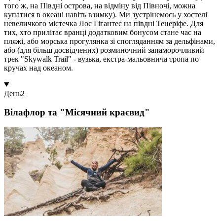
того ж, на Півдні острова, на відміну від Півночі, можна
купатися в океані навіть взимку). Ми зустрінемось у хостелі
невеличкого містечка Лос Гігантес на півдні Тенеріфе. Для
тих, хто прилітає вранці додатковим бонусом стане час на
пляжі, або морська прогулянка зі спогляданням за дельфінами,
або (для більш досвідчених) розминочний запаморочливий
трек "Skywalk Trail" - вузька, екстра-мальовнича тропа по
кручах над океаном.
День
2
Вілафлор та "Місячний краєвид"