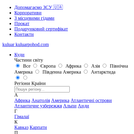
Допомагаємо ЗСУ 🇺🇦
Корпоративи
З місцевими гідами
Прокат
Подарунковий сертифікат
Контакти
kuluar
k
u
l
u
a
r
p
o
h
o
d
.
c
o
m
Куди
Частини світу
Все
Європа
Африка
Азія
Північна
Америка
Південна Америка
Антарктида
Регіони
Країни
А
Африка
Анатолія
Америка
Атлантичні острови
Атлантичне узбережжя
Альпи
Анди
Г
Гімалаї
К
Кавказ
Карпати
П