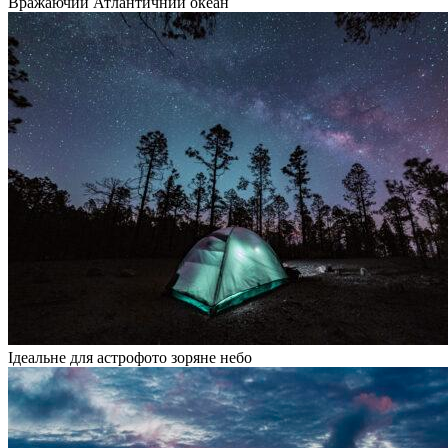
Вражаючий Атлантичний океан
Ідеальне для астрофото зоряне небо