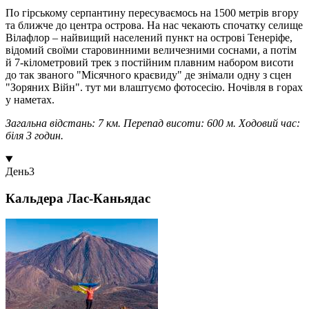
По гірському серпантину пересуваємось на 1500 метрів вгору
та ближче до центра острова. На нас чекають спочатку селище
Вілафлор – найвищий населений пункт на острові Тенеріфе,
відомий своїми старовинними величезними соснами, а потім
й 7-кілометровий трек з постійним плавним набором висоти
до так званого "Місячного краєвиду" де знімали одну з сцен
"Зоряних Війн". тут ми влаштуємо фотосесію. Ночівля в горах
у наметах.
Загальна відстань: 7 км. Перепад висоти: 600 м. Ходовий час:
біля 3 годин.
День
3
Кальдера Лас-Каньядас