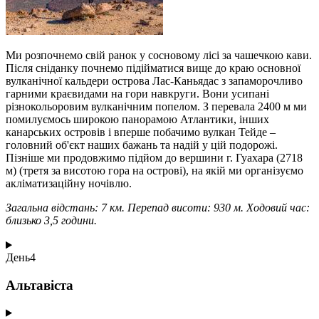
Ми розпочнемо свій ранок у сосновому лісі за чашечкою кави.
Після сніданку почнемо підійматися вище до краю основної
вулканічної кальдери острова Лас-Каньядас з запаморочливо
гарними краєвидами на гори навкруги. Вони усипані
різнокольоровим вулканічним попелом. З перевала 2400 м ми
помилуємось широкою панорамою Атлантики, інших
канарських островів і вперше побачимо вулкан Тейде –
головний об'єкт наших бажань та надій у цій подорожі.
Пізніше ми продовжимо підйом до вершини г. Гуахара (2718
м) (третя за висотою гора на острові), на якій ми організуємо
акліматизаційну ночівлю.
Загальна відстань: 7 км. Перепад висоти: 930 м. Ходовий час:
близько 3,5 години.
День
4
Альтавіста