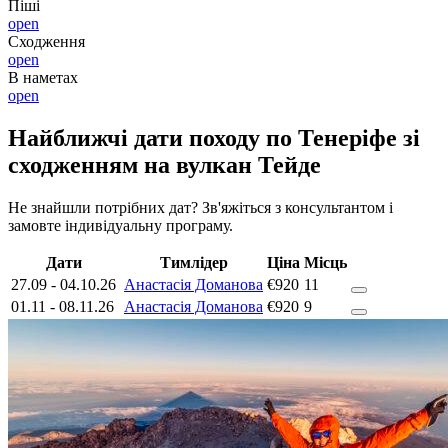
Піші
open
Сходження
open
В наметах
open
Найближчі дати походу по Тенеріфе зі
сходженням на вулкан Тейде
Не знайшли потрібних дат? Зв'яжіться з консультантом і
замовте індивідуальну програму.
Дати
Тимлідер
Ціна
Місць
27.09
-
04.10.26
Анастасія Доманова
€920
11
01.11
-
08.11.26
Анастасія Доманова
€920
9