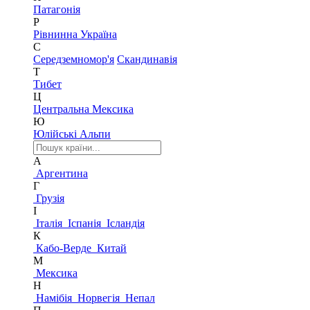
Патагонія
Р
Рівнинна Україна
С
Середземномор'я
Скандинавія
Т
Тибет
Ц
Центральна Мексика
Ю
Юлійські Альпи
А
Аргентина
Г
Грузія
І
Італія
Іспанія
Ісландія
К
Кабо-Верде
Китай
М
Мексика
Н
Намібія
Норвегія
Непал