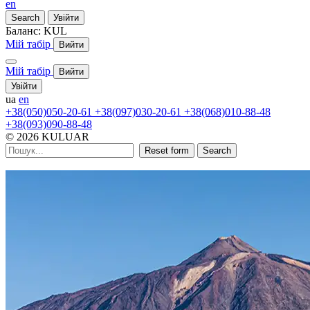
en
Search
Увійти
Баланс:
KUL
Мій табір
Вийти
Мій табір
Вийти
Увійти
ua
en
+38(050)050-20-61
+38(097)030-20-61
+38(068)010-88-48
+38(093)090-88-48
© 2026 KULUAR
Reset form
Search