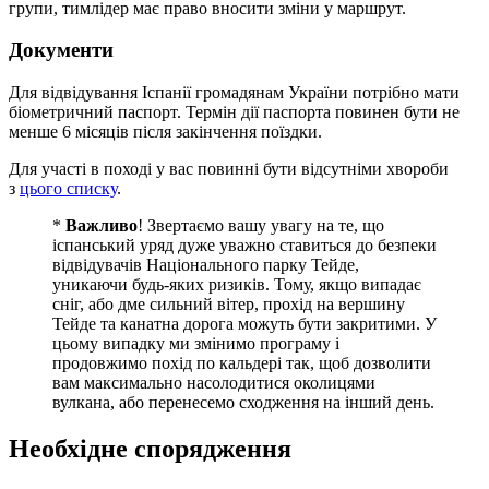
групи, тимлідер має право вносити зміни у маршрут.
Документи
Для відвідування Іспанії громадянам України потрібно мати
біометричний паспорт. Термін дії паспорта повинен бути не
менше 6 місяців після закінчення поїздки.
Для участі в поході у вас повинні бути відсутніми хвороби
з
цього списку
.
*
Важливо
! Звертаємо вашу увагу на те, що
іспанський уряд дуже уважно ставиться до безпеки
відвідувачів Національного парку Тейде,
уникаючи будь-яких ризиків. Тому, якщо випадає
сніг, або дме сильний вітер, прохід на вершину
Тейде та канатна дорога можуть бути закритими. У
цьому випадку ми змінимо програму і
продовжимо похід по кальдері так, щоб дозволити
вам максимально насолодитися околицями
вулкана, або перенесемо сходження на інший день.
Необхідне спорядження