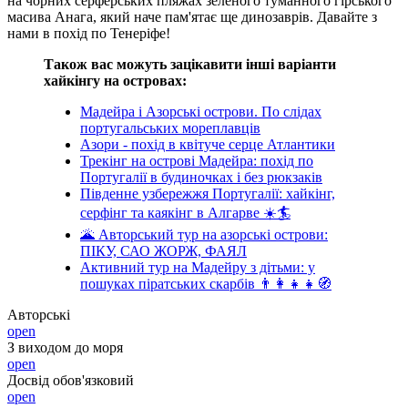
на чорних серферських пляжах зеленого туманного гірського
масива Анага, який наче пам'ятає ще динозаврів. Давайте з
нами в похід по Тенеріфе!
Також вас можуть зацікавити інші варіанти
хайкінгу на островах:
Мадейра і Азорські острови. По слідах
португальських мореплавців
Азори - похід в квітуче серце Атлантики
Трекінг на острові Мадейра: похід по
Португалії в будиночках і без рюкзаків
Південне узбережжя Португалії: хайкінг,
серфінг та каякінг в Алгарве ☀️🏄
🌋 Авторський тур на азорські острови:
ПІКУ, САО ЖОРЖ, ФАЯЛ
Активний тур на Мадейру з дітьми: у
пошуках піратських скарбів 👨‍👩‍👧‍👧🧭
Авторські
open
З виходом до моря
open
Досвід обов'язковий
open