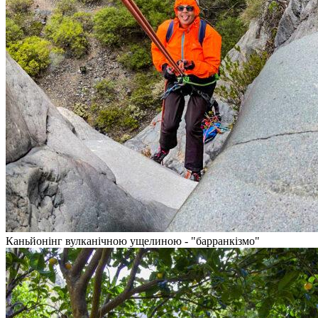
Каньйонінг вулканічною ущелиною - "барранкізмо"