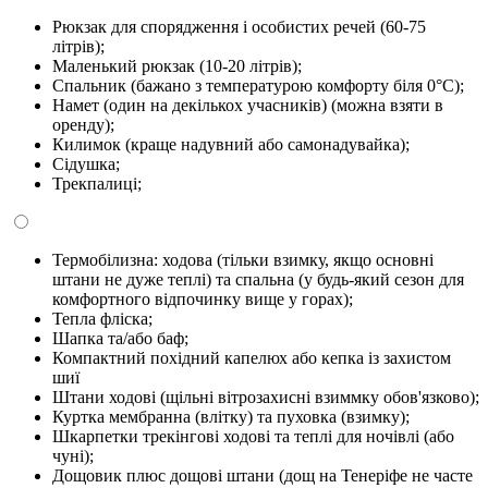
Рюкзак для спорядження і особистих речей (60-75
літрів);
Маленький рюкзак (10-20 літрів);
Спальник (бажано з температурою комфорту біля 0°C);
Намет (один на декількох учасників) (можна взяти в
оренду);
Килимок (краще надувний або самонадувайка);
Сідушка;
Трекпалиці;
Термобілизна: ходова (тільки взимку, якщо основні
штани не дуже теплі) та спальна (у будь-який сезон для
комфортного відпочинку вище у горах);
Тепла фліска;
Шапка та/або баф;
Компактний похідний капелюх або кепка із захистом
шиї
Штани ходові (щільні вітрозахисні взиммку обов'язково);
Куртка мембранна (влітку) та пуховка (взимку);
Шкарпетки трекінгові ходові та теплі для ночівлі (або
чуні);
Дощовик плюс дощові штани (дощ на Тенеріфе не часте