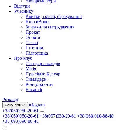
Авторські тури
Відгуки
Учаснику
Квитки, готелі, страхування
KuluarBonus
Знижки на спорядження
Прокат
Оплата
Статті
Питання
Підготовка
Про клуб
Стандарт походів
Місія
Про сім'ю Кулуар
Тимлідери
Консультанти
Вакансії
Розклад
telegram
Хочу піти ➪
+38(050)050-20-61
+38(050)050-20-61
+38(097)030-20-61
+38(068)010-88-48
+38(093)090-88-48
ua