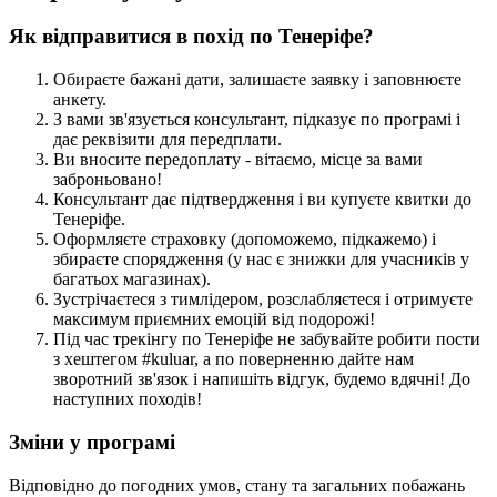
Як відправитися в похід по Тенеріфе?
Обираєте бажані дати, залишаєте заявку і заповнюєте
анкету.
З вами зв'язується консультант, підказує по програмі і
дає реквізити для передплати.
Ви вносите передоплату - вітаємо, місце за вами
заброньовано!
Консультант дає підтвердження і ви купуєте квитки до
Тенеріфе.
Оформляєте страховку (допоможемо, підкажемо) і
збираєте спорядження (у нас є знижки для учасників у
багатьох магазинах).
Зустрічаєтеся з тимлідером, розслабляєтеся і отримуєте
максимум приємних емоцій від подорожі!
Під час трекінгу по Тенеріфе не забувайте робити пости
з хештегом #kuluar, а по поверненню дайте нам
зворотний зв'язок і напишіть відгук, будемо вдячні! До
наступних походів!
Зміни у програмі
Відповідно до погодних умов, стану та загальних побажань