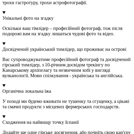
трохи гастротуру, трохи астрофотографії.
Унікальні фото на згадку
Оскільки ваш тімлідер – професійний фотограф, тож після
подорожі вам на згадку лишаться чудові фото та відео.
Досвідчений український тимлідер, що проживає на острові
Вас супроводжуватиме професійний фотограф та досвідчений
гірський тимлідер, з 10-річним досвідом трекінгу по
Канарському архіпелагу та незвичним хобі у вигляді
вулканології. Мови спілкування - українська та англійська.
Органічна локальна їжа
У поході ми будемо вживати не тушенку та сгущенку, а цікаві
та смачні продукти з місцевих фермерських господарств.
Сходження на найвищу точку Іспанії
Додайте ще одне гірське досягнення, або почніть свою кар'єру