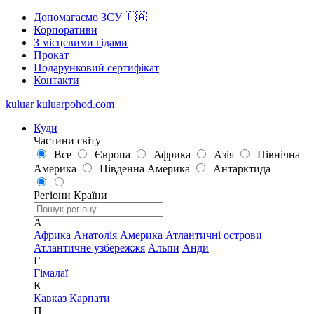
Допомагаємо ЗСУ 🇺🇦
Корпоративи
З місцевими гідами
Прокат
Подарунковий сертифікат
Контакти
kuluar
k
u
l
u
a
r
p
o
h
o
d
.
c
o
m
Куди
Частини світу
Все
Європа
Африка
Азія
Північна
Америка
Південна Америка
Антарктида
Регіони
Країни
А
Африка
Анатолія
Америка
Атлантичні острови
Атлантичне узбережжя
Альпи
Анди
Г
Гімалаї
К
Кавказ
Карпати
П