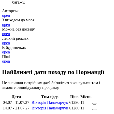
багажу.
Авторські
open
З виходом до моря
open
Можна без досвіду
open
Легкий рюкзак
open
В будиночках
open
Піші
open
Найближчі дати походу по Нормандії
Не знайшли потрібних дат? Зв'яжіться з консультантом і
замовте індивідуальну програму.
Дати
Тимлідер
Ціна
Місць
04.07
-
11.07.27
Вікторія Паламарчук
€1280
11
14.07
-
21.07.27
Вікторія Паламарчук
€1280
11