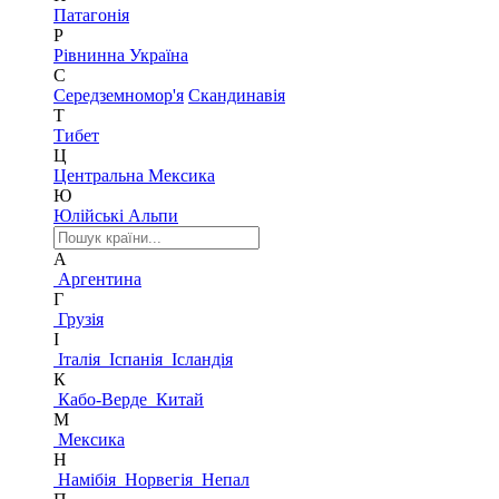
Патагонія
Р
Рівнинна Україна
С
Середземномор'я
Скандинавія
Т
Тибет
Ц
Центральна Мексика
Ю
Юлійські Альпи
А
Аргентина
Г
Грузія
І
Італія
Іспанія
Ісландія
К
Кабо-Верде
Китай
М
Мексика
Н
Намібія
Норвегія
Непал