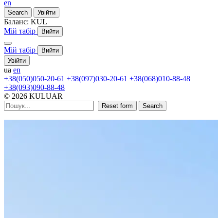
en
Search
Увійти
Баланс:
KUL
Мій табір
Вийти
Мій табір
Вийти
Увійти
ua
en
+38(050)050-20-61
+38(097)030-20-61
+38(068)010-88-48
+38(093)090-88-48
© 2026 KULUAR
Reset form
Search