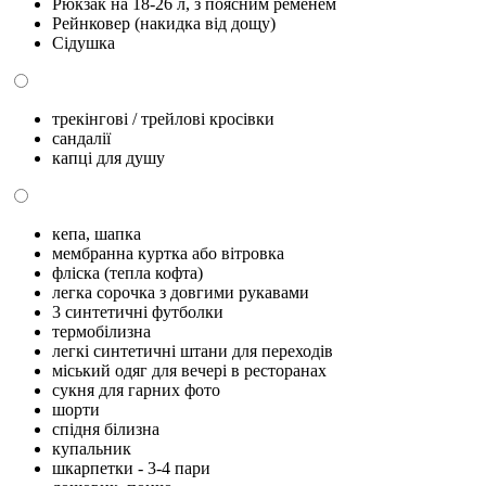
Рюкзак на 18-26 л, з поясним ременем
Рейнковер (накидка від дощу)
Сідушка
трекінгові / трейлові кросівки
сандалії
капці для душу
кепа, шапка
мембранна куртка або вітровка
фліска (тепла кофта)
легка сорочка з довгими рукавами
3 синтетичні футболки
термобілизна
легкі синтетичні штани для переходів
міський одяг для вечері в ресторанах
сукня для гарних фото
шорти
спідня білизна
купальник
шкарпетки - 3-4 пари