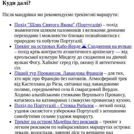
Куди далі?
Після мандрівки ми рекомендуємо трекінгові маршрути:
Похід "Шлях Святого Якова" (Португалія)
– похід
знаменитим шляхом паломників з великими денними
переходами і можливістю близько познайомитися с
природою та побутом Португалії.
Трекінг на островах Кабо-Верде 🌋 Сходження на вулкан
– похід крізь контрасти атлантичного архіпелагу — від
креольської культури Мінделу до сходження на діючий
вулкан Фогу. Хайкінг серед гір, океану й автентичних
сіл.
Піший тур Провансом. Лавандова Франція
– для тих,
хто мріє про Францію без натовпів. Атмосферний трек
від Кастеллана до Рієза, світанки над лавандовими
полями, середньовічні села й смарагдовий Вердон.
Ходимо альпійськими стежками Верхнього Провансу,
катаємось на катамаранах і смакуємо прованську кухню.
Похід по Португалії – Стежка Рибалок
– легкий похід
уздовж скелястого узбережжя Португалії з затишними
самобутніми селами уздовж маршруту.
Трекінг на острові Мадейра без рюкзаків
– трекінг з
легким рюкзаком по найкрасивіших маршрутах острова:
левади, водоспади, лаврові ліси та вершини над