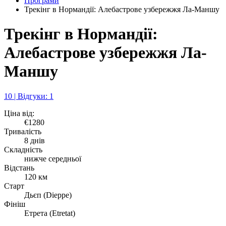
Програми
Трекінг в Нормандії: Алебастрове узбережжя Ла-Маншу
Трекінг в Нормандії:
Алебастрове узбережжя Ла-
Маншу
10 | Відгуки: 1
Ціна від:
€1280
Тривалість
8 днів
Складність
нижче середньої
Відстань
120 км
Старт
Дьєп (Dieppe)
Фініш
Етрета (Etretat)