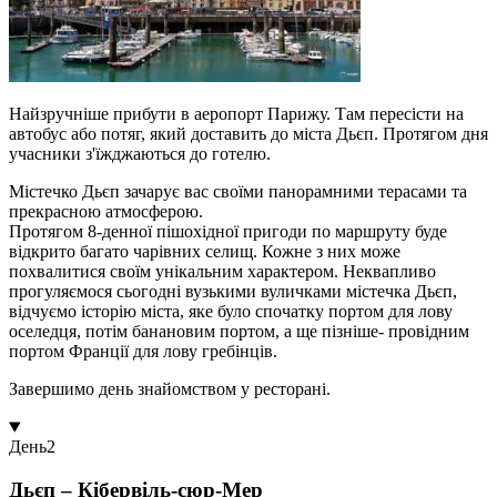
Найзручніше прибути в аеропорт Парижу. Там пересісти на
автобус або потяг, який доставить до міста Дьєп. Протягом дня
учасники з'їжджаються до готелю.
Містечко Дьєп зачарує вас своїми панорамними терасами та
прекрасною атмосферою.
Протягом 8-денної пішохідної пригоди по маршруту буде
відкрито багато чарівних селищ. Кожне з них може
похвалитися своїм унікальним характером. Неквапливо
прогуляємося сьогодні вузькими вуличками містечка Дьєп,
відчуємо історію міста, яке було спочатку портом для лову
оселедця, потім банановим портом, а ще пізніше- провідним
портом Франції для лову гребінців.
Завершимо день знайомством у ресторані.
День
2
Дьєп – Кібервіль-сюр-Мер