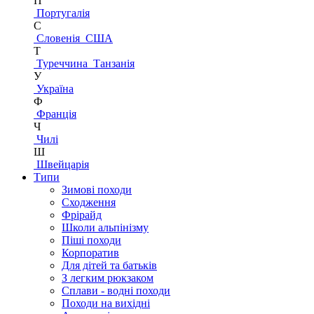
П
Португалія
С
Словенія
США
Т
Туреччина
Танзанія
У
Україна
Ф
Франція
Ч
Чилі
Ш
Швейцарія
Типи
Зимові походи
Сходження
Фрірайд
Школи альпінізму
Піші походи
Корпоратив
Для дітей та батьків
З легким рюкзаком
Сплави - водні походи
Походи на вихідні