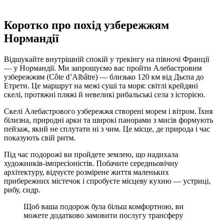
Коротко про похід узбережжям
Нормандії
Відшукайте внутрішній спокій у трекінгу на півночі Франції
— у Нормандії. Ми запрошуємо вас пройти Алебастровим
узбережжям (Côte d’Albâtre) — близько 120 км від Дьєпа до
Етрети. Це маршрут на межі суші та моря: світлі крейдяні
скелі, протяжні пляжі й невеликі рибальські села з історією.
Скелі Алебастрового узбережжя створені морем і вітром. Їхня
білизна, природні арки та широкі панорами з мисів формують
пейзаж, який не сплутати ні з чим. Це місце, де природа і час
показують свій ритм.
Під час подорожі ви пройдете землею, що надихала
художників-імпресіоністів. Побачите середньовічну
архітектуру, відчуєте розмірене життя маленьких
прибережних містечок і спробуєте місцеву кухню — устриці,
рибу, сидр.
Щоб ваша подорож була більш комфортною, ви
можете додатково замовити послугу трансферу