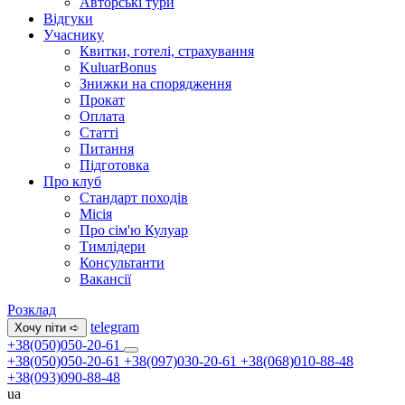
Авторські тури
Відгуки
Учаснику
Квитки, готелі, страхування
KuluarBonus
Знижки на спорядження
Прокат
Оплата
Статті
Питання
Підготовка
Про клуб
Стандарт походів
Місія
Про сім'ю Кулуар
Тимлідери
Консультанти
Вакансії
Розклад
telegram
Хочу піти ➪
+38(050)050-20-61
+38(050)050-20-61
+38(097)030-20-61
+38(068)010-88-48
+38(093)090-88-48
ua