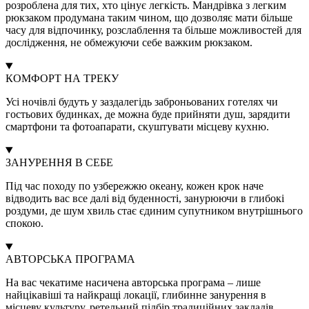
розроблена для тих, хто цінує легкість. Мандрівка з легким
рюкзаком продумана таким чином, що дозволяє мати більше
часу для відпочинку, розслаблення та більше можливостей для
дослідження, не обмежуючи себе важким рюкзаком.
КОМФОРТ НА ТРЕКУ
Усі ночівлі будуть у заздалегідь заброньованих готелях чи
гостьових будинках, де можна буде прийняти душ, зарядити
смартфони та фотоапарати, скуштувати місцеву кухню.
ЗАНУРЕННЯ В СЕБЕ
Під час походу по узбережжю океану, кожен крок наче
відводить вас все далі від буденності, занурюючи в глибокі
роздуми, де шум хвиль стає єдиним супутником внутрішнього
спокою.
АВТОРСЬКА ПРОГРАМА
На вас чекатиме насичена авторська програма – лише
найцікавіші та найкращі локації, глибинне занурення в
місцеву культуру, ретельний підбір традиційних закладів