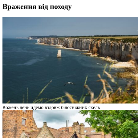
Враження від походу
Кожень день йдемо вздовж білосніжних скель