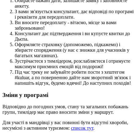
Обираєте бажані дати, залишаєте заявку і заповнюєте
анкету.
З вами зв'язується консультант, дає відповіді по програмі
і реквізити для передоплати.
Ви вносите передоплату - вітаємо, місце за вами
заброньовано!
Консультант дає підтвердження і ви купуєте квитки до
Дьєпа.
Оформляєте страховку (допоможемо, підкажемо) і
збираєте спорядження (у нас є знижки для учасників у
багатьох магазинах).
Зустрічаєтеся з тимлідером, розслабляєтеся і отримуєте
максимум приємних емоцій від подорожі!
Під час треку не забувайте робити пости з хештегом
#kuluar, а по поверненню дайте нам зворотний зв'язок і
напишіть відгук, будемо вдячні! До наступних походів!
Зміни у програмі
Відповідно до погодних умов, стану та загальних побажань
групи, тимлідер має право вносити зміни у маршрут.
Для участі в мандрівці у вас повинні бути відсутні хвороби,
несумісні з активним туризмом:
список тут
.