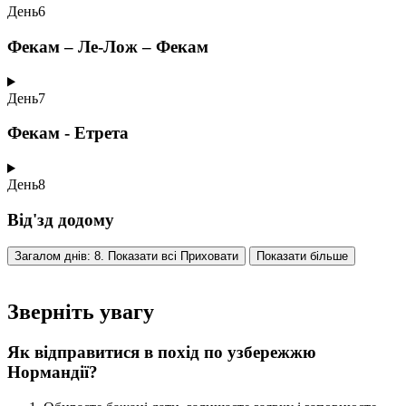
День
6
Фекам – Ле-Лож – Фекам
День
7
Фекам - Етрета
День
8
Від'зд додому
Загалом днів: 8. Показати всі
Приховати
Показати більше
Зверніть увагу
Як відправитися в похід по узбережжю
Нормандії?