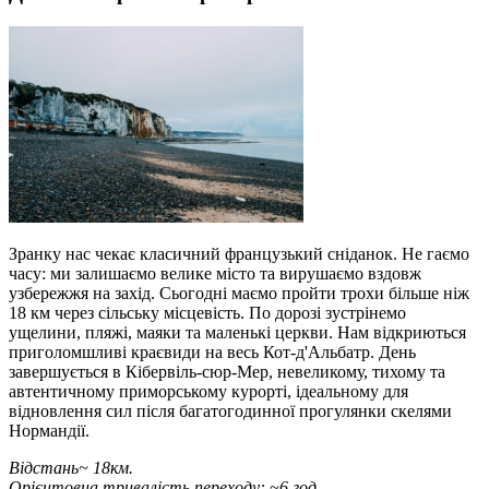
Зранку нас чекає класичний французький сніданок. Не гаємо
часу: ми залишаємо велике місто та вирушаємо вздовж
узбережжя на захід. Сьогодні маємо пройти трохи більше ніж
18 км через сільську місцевість. По дорозі зустрінемо
ущелини, пляжі, маяки та маленькі церкви. Нам відкриються
приголомшливі краєвиди на весь Кот-д'Альбатр. День
завершується в Кібервіль-сюр-Мер, невеликому, тихому та
автентичному приморському курорті, ідеальному для
відновлення сил після багатогодинної прогулянки скелями
Нормандії.
Відстань~ 18км.
Орієнтовна тривалість переходу: ~6 год