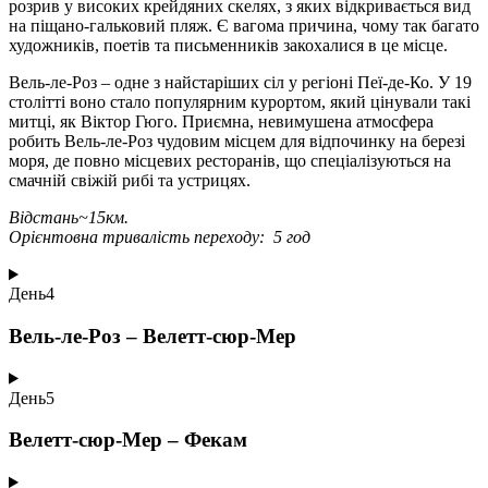
розрив у високих крейдяних скелях, з яких відкривається вид
на піщано-гальковий пляж. Є вагома причина, чому так багато
художників, поетів та письменників закохалися в це місце.
Вель-ле-Роз – одне з найстаріших сіл у регіоні Пеї-де-Ко. У 19
столітті воно стало популярним курортом, який цінували такі
митці, як Віктор Гюго. Приємна, невимушена атмосфера
робить Вель-ле-Роз чудовим місцем для відпочинку на березі
моря, де повно місцевих ресторанів, що спеціалізуються на
смачній свіжій рибі та устрицях.
Відстань~15км.
Орієнтовна тривалість переходу: 5 год
День
4
Вель-ле-Роз – Велетт-сюр-Мер
День
5
Велетт-сюр-Мер – Фекам