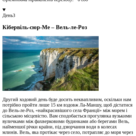
День
3
Кібервіль-сюр-Ме – Вель-ле-Роз
Другий ходовий день буде досить неквапливим, оскільки нам
потрібно пройти лише 15 км вздовж Ла-Маншу, щоб дістатися
до Вель-ле-Роз, «найкрасивішого села Франції» між морем і
сільською місцевістю. Вам сподобається прогулянка вузькими
вуличками між фахверковими будинками або берегами Вель,
найменшої річки країни, під дзюрчання води в колесах
млинів. Вель, яка протікає через село, потрапляє до моря через