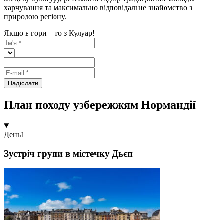
харчування та максимально відповідальне знайомство з
природою регіону.
Якщо в гори – то з Кулуар!
Надіслати
План походу узбережжям Нормандії
День
1
Зустріч групи в містечку Дьєп