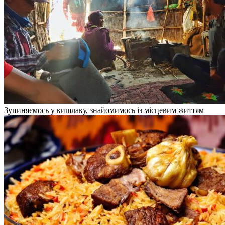
Зупиняємось у кишлаку, знайомимось із місцевим життям