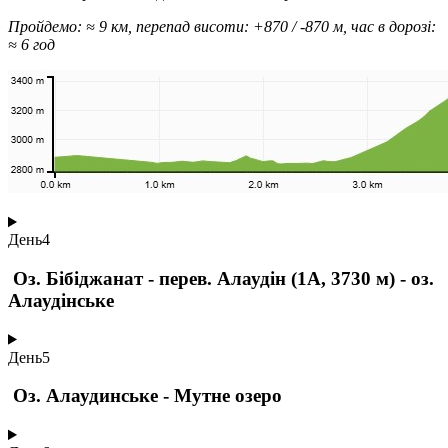
Пройдемо: ≈ 9 км, перепад висоти: +870 / -870 м, час в дорозі:
≈ 6 год
День
4
Оз. Бібіджанат - перев. Алаудін (1А, 3730 м) - оз.
Алаудінське
День
5
Оз. Алаудинське - Мутне озеро