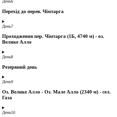
День
6
Перехід до перев. Чімтарга
День
7
Проходження пер. Чімтарга (1Б, 4740 м) - оз.
Велике Алло
День
8
Резервний день
День
9
Оз. Велике Алло - Оз. Мале Алло (2340 м) - сел.
Газа
День
10