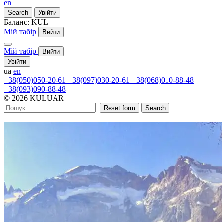
en
Search
Увійти
Баланс:
KUL
Мій табір
Вийти
Мій табір
Вийти
Увійти
ua
en
+38(050)050-20-61
+38(097)030-20-61
+38(068)010-88-48
+38(093)090-88-48
© 2026 KULUAR
Reset form
Search