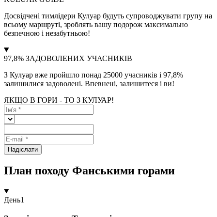
Досвідчені тимлідери Кулуар будуть супроводжувати групу на
всьому маршруті, зроблять вашу подорож максимально
безпечною і незабутньою!
97,8% ЗАДОВОЛЕНИХ УЧАСНИКІВ
З Кулуар вже пройшло понад 25000 учасників і 97,8%
залишилися задоволені. Впевнені, залишитеся і ви!
ЯКЩО В ГОРИ - ТО З КУЛУАР!
Надіслати
План походу Фанськими горами
День
1