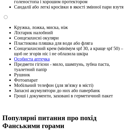
голеностопа і хорошим протектором
Сандалії або легкі кросівки в якості змінної пари взутя
Кружка, ложка, миска, ніж
Ліхтарик налобний
Сонцезахисні окуляри
Пластикова пляшка для води або фляга
Сонцезахисний крем (мінімум spf 30, а краще spf 50) –
щоб не згорів ніс і не облазила шкіра
Особиста аптечка
Предмети гігієни - мило, шампунь, зубна паста,
туалетний папір
Рушник
Фотоапарат
Мобільний телефон (для зв'язку в місті)
Запасні акумулятори до них або павербанк
Гроші і документи, заховані в герметичний пакет
Популярні питання про похід
Фанськими горами