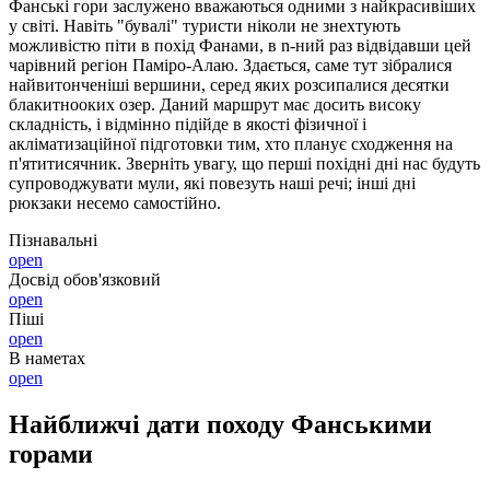
Фанські гори заслужено вважаються одними з найкрасивіших
у світі. Навіть "бувалі" туристи ніколи не знехтують
можливістю піти в похід Фанами, в n-ний раз відвідавши цей
чарівний регіон Паміро-Алаю. Здається, саме тут зібралися
найвитонченіші вершини, серед яких розсипалися десятки
блакитнооких озер. Даний маршрут має досить високу
складність, і відмінно підійде в якості фізичної і
акліматизаційної підготовки тим, хто планує сходження на
п'ятитисячник. Зверніть увагу, що перші похідні дні нас будуть
супроводжувати мули, які повезуть наші речі; інші дні
рюкзаки несемо самостійно.
Пізнавальні
open
Досвід обов'язковий
open
Піші
open
В наметах
open
Найближчі дати походу Фанськими
горами