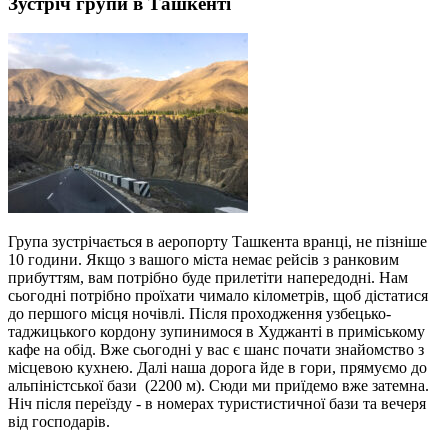
Зустріч групи в Ташкенті
Група зустрічається в аеропорту Ташкента вранці, не пізніше
10 години. Якщо з вашого міста немає рейсів з ранковим
прибуттям, вам потрібно буде прилетіти напередодні. Нам
сьогодні потрібно проїхати чимало кілометрів, щоб дістатися
до першого місця ночівлі. Після проходження узбецько-
таджицького кордону зупинимося в Худжанті в приміському
кафе на обід. Вже сьогодні у вас є шанс почати знайомство з
місцевою кухнею. Далі наша дорога йде в гори, прямуємо до
альпіністської бази (2200 м). Сюди ми приїдемо вже затемна.
Ніч після переїзду - в номерах туристистичної бази та вечеря
від господарів.