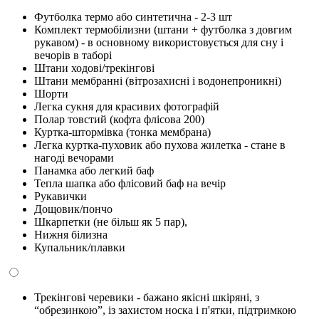
Футболка термо або синтетична - 2-3 шт
Комплект термобілизни (штани + футболка з довгим
рукавом) - в основному використовується для сну і
вечорів в таборі
Штани ходові/трекінгові
Штани мембранні (вітрозахисні і водонепроникні)
Шорти
Легка сукня для красивих фотографій
Полар товстий (кофта флісова 200)
Куртка-штормівка (тонка мембрана)
Легка куртка-пуховик або пухова жилетка - стане в
нагоді вечорами
Панамка або легкий баф
Тепла шапка або флісовий баф на вечір
Рукавички
Дощовик/пончо
Шкарпетки (не більш як 5 пар),
Нижня білизна
Купальник/плавки
Трекінгові черевики - бажано якісні шкіряні, з
“обрезинкою”, із захистом носка і п'ятки, підтримкою