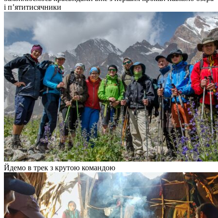
і пʼятитисячники
Йдемо в трек з крутою командою