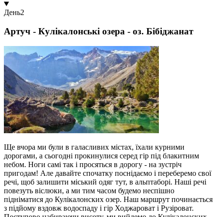
День
2
Артуч - Кулікалонські озера - оз. Бібіджанат
Ще вчора ми були в галасливих містах, їхали курними
дорогами, а сьогодні прокинулися серед гір під блакитним
небом. Ноги самі так і просяться в дорогу - на зустріч
пригодам! Але давайте спочатку поснідаємо і переберемо свої
речі, щоб залишити міський одяг тут, в альптаборі. Наші речі
повезуть віслюки, а ми тим часом будемо неспішно
підніматися до Кулікалонских озер. Наш маршрут починається
з підйому вздовж водоспаду і гір Ходжароват і Рузіроват.
Поступово набираючи висоту, ми вийдемо до Кулікалонских