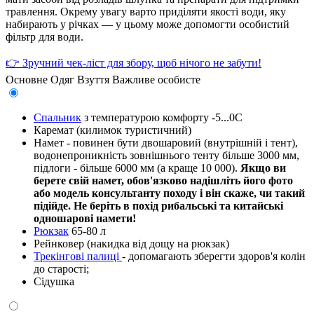
травлення. Окрему увагу варто приділяти якості води, яку
набирають у річках — у цьому може допомогти особистий
фільтр для води.
👉 Зручний чек-ліст для збору, щоб нічого не забути!
Основне
Одяг
Взуття
Важливе особисте
Спальник
з температурою комфорту -5...0С
Каремат (килимок туристичний)
Намет - повинен бути двошаровий (внутрішній і тент),
водонепроникність зовнішнього тенту більше 3000 мм,
підлоги - більше 6000 мм (а краще 10 000).
Якщо ви
берете свій намет, обов'язково надішліть його фото
або модель консультанту походу і він скаже, чи такий
підійде. Не беріть в похід рибальські та китайські
одношарові намети!
Рюкзак
65-80 л
Рейнковер (накидка від дощу на рюкзак)
Трекінгові палиці
- допомагають зберегти здоров'я колін
до старості;
Сідушка