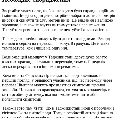
Звертайте увагу на те, щоб ваше взуття було справді надійним
і міцним. Іноді за один день потрібно набрати до тисячі метрів
висоти й скинути тисячу метрів вниз. Це завдання з великою
зірочкою, і не кожне взуття витримує таке навантаження.
Тестуйте черевики завчасно та не нехтуйте їхньою якістю.
Також деякі ночівлі можуть бути досить холодними. Рекорд
ночівлі в серпні на перевалі — мінус 8 градусів. Це низька
температура, хоч і лише на одну ніч.
Водночас цей маршрут у Таджикистані дарує дуже багато
класних краєвидів і сильних переходів, тому цей недолік
легко перекривається іншими перевагами.
Хоча висота Фанських гір не здається надто великою на
перший погляд, у більшості учасників під час переходу через
перевал Чімтарга можуть проявлятися симптоми гірської
хвороби. Це важливо враховувати, готуватись заздалегідь та
мати особисту аптечку, яка допоможе зменшити або
полегшити симптоми.
Також варто пам’ятати, що в Таджикистані іноді є проблеми з
гігієною їжі та питної води. Тому в особистій аптечці бажано
мати засоби від розладів шлунка та препарати для підтримки