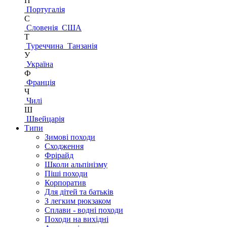
П
Португалія
С
Словенія
США
Т
Туреччина
Танзанія
У
Україна
Ф
Франція
Ч
Чилі
Ш
Швейцарія
Типи
Зимові походи
Сходження
Фрірайд
Школи альпінізму
Піші походи
Корпоратив
Для дітей та батьків
З легким рюкзаком
Сплави - водні походи
Походи на вихідні