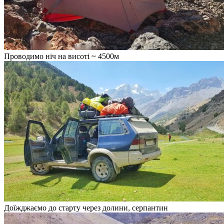
Проводимо ніч на висоті ~ 4500м
Доїжджаємо до старту через долини, серпантин