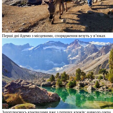
Перші дні йдемо з місцевими, спорядження везуть у в’юках
Захоплюємось краєвидами вже з перших кроків: навколо озера