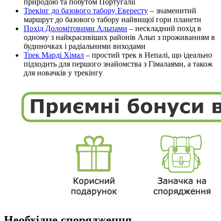
природою та побутом Португалії
Трекінг до базового табору Евересту
– знаменитий
маршрут до базового табору найвищої гори планети
Похід Доломітовими Альпами
– нескладний похід в
одному з найкрасивіших районів Альп з проживанням в
будиночках і радіальними виходами
Трек Марді Хімал
– простий трек в Непалі, що ідеально
підходить для першого знайомства з Гімалаями, а також
для новачків у трекінгу
Необхідне спорядження