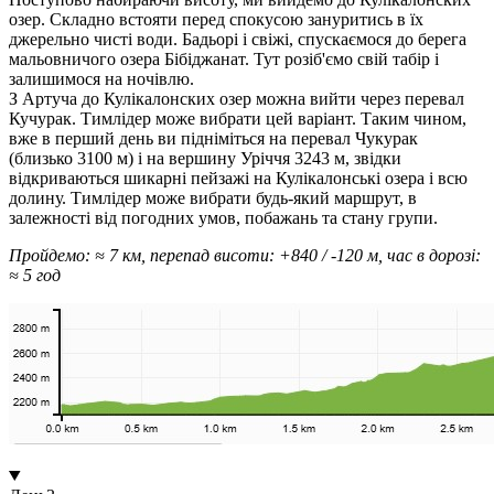
озер. Складно встояти перед спокусою зануритись в їх
джерельно чисті води. Бадьорі і свіжі, спускаємося до берега
мальовничого озера Бібіджанат. Тут розіб'ємо свій табір і
залишимося на ночівлю.
З Артуча до Кулікалонских озер можна вийти через перевал
Кучурак. Тимлідер може вибрати цей варіант. Таким чином,
вже в перший день ви підніміться на перевал Чукурак
(близько 3100 м) і на вершину Уріччя 3243 м, звідки
відкриваються шикарні пейзажі на Кулікалонські озера і всю
долину. Тимлідер може вибрати будь-який маршрут, в
залежності від погодних умов, побажань та стану групи.
Пройдемо: ≈ 7 км, перепад висоти: +840 / -120 м, час в дорозі:
≈ 5 год