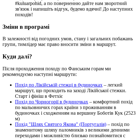
#kuluarpohid, а по поверненню дайте нам зворотний
зв'язок і напишіть відгук, будемо вдячні! До наступних
походів!
Зміни в програмі
В залежності від погодних умов, стану і загальних побажань
групи, тимлідер має право вносити зміни в маршрут.
Куди далі?
Після проходження походу по Фанським горам ми
рекомендуємо наступні маршрути:
Похід по Лікійській стежці в будиночках
– легкий
маршрут, що проходить на заході Лікійської стежки.
Старт і фініш в Фетхіє
Похід по Чорногорії в будиночках
– комфортний похід
по мальовничих горах країни з проживанням в
будиночках і сходженням на вершину Боботів Кук (2523
м)
Похід "Шлях Святого Якова" (Португалія)
– похід по
знаменитому шляху паломників з великими денними
переходами і можливістю близько познайомитися с