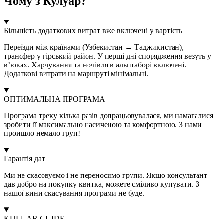
Чому з Кулуар?
Більшість додаткових витрат вже включені у вартість
Переїзди між країнами (Узбекистан → Таджикистан),
трансфер у гірський район. У перші дні спорядження везуть у
в’юках. Харчування та ночівля в альптаборі включені.
Додаткові витрати на маршруті мінімальні.
ОПТИМАЛЬНА ПРОГРАМА
Програма треку кілька разів допрацьовувалася, ми намагалися
зробити її максимально насиченою та комфортною. З нами
пройшло немало груп!
Гарантія дат
Ми не скасовуємо і не переносимо групи. Якщо консультант
дав добро на покупку квитка, можете сміливо купувати. З
нашої вини скасування програми не буде.
KULUAR GUIDE