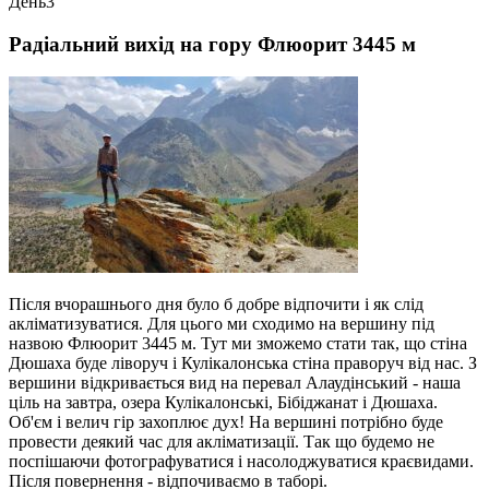
День
3
Радіальний вихід на гору Флюорит 3445 м
Після вчорашнього дня було б добре відпочити і як слід
акліматизуватися. Для цього ми сходимо на вершину під
назвою Флюорит 3445 м. Тут ми зможемо стати так, що стіна
Дюшаха буде ліворуч і Кулікалонська стіна праворуч від нас. З
вершини відкривається вид на перевал Алаудінський - наша
ціль на завтра, озера Кулікалонські, Бібіджанат і Дюшаха.
Об'єм і велич гір захоплює дух! На вершині потрібно буде
провести деякий час для акліматизації. Так що будемо не
поспішаючи фотографуватися і насолоджуватися краєвидами.
Після повернення - відпочиваємо в таборі.