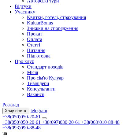
Авторські тури
Відгуки
Учаснику
Квитки, готелі, страхування
KuluarBonus
Знижки на спорядження
Прокат
Оплата
Статті
Питання
Підготовка
Про клуб
Стандарт походів
Місія
Про сім'ю Кулуар
Тимлідери
Консультанти
Вакансії
Розклад
telegram
Хочу піти ➪
+38(050)050-20-61
+38(050)050-20-61
+38(097)030-20-61
+38(068)010-88-48
+38(093)090-88-48
ua