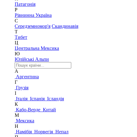
Патагонія
Р
Рівнинна Україна
С
Середземномор'я
Скандинавія
Т
Тибет
Ц
Центральна Мексика
Ю
Юлійські Альпи
А
Аргентина
Г
Грузія
І
Італія
Іспанія
Ісландія
К
Кабо-Верде
Китай
М
Мексика
Н
Намібія
Норвегія
Непал