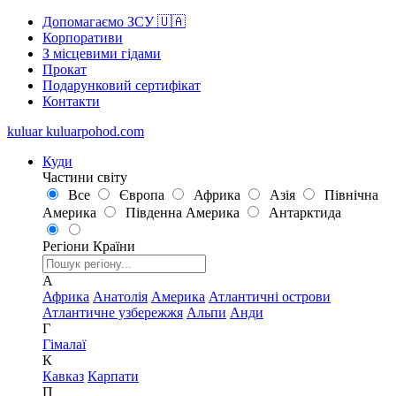
Допомагаємо ЗСУ 🇺🇦
Корпоративи
З місцевими гідами
Прокат
Подарунковий сертифікат
Контакти
kuluar
k
u
l
u
a
r
p
o
h
o
d
.
c
o
m
Куди
Частини світу
Все
Європа
Африка
Азія
Північна
Америка
Південна Америка
Антарктида
Регіони
Країни
А
Африка
Анатолія
Америка
Атлантичні острови
Атлантичне узбережжя
Альпи
Анди
Г
Гімалаї
К
Кавказ
Карпати
П