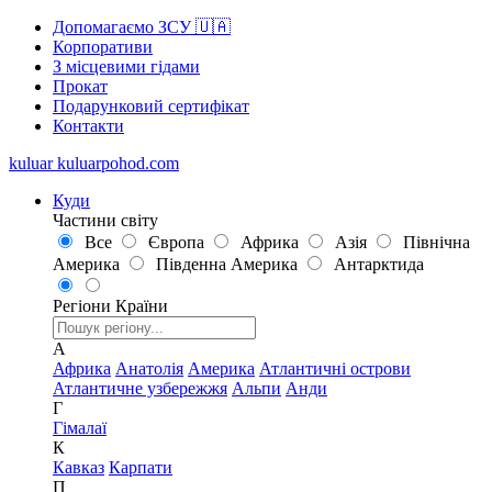
Допомагаємо ЗСУ 🇺🇦
Корпоративи
З місцевими гідами
Прокат
Подарунковий сертифікат
Контакти
kuluar
k
u
l
u
a
r
p
o
h
o
d
.
c
o
m
Куди
Частини світу
Все
Європа
Африка
Азія
Північна
Америка
Південна Америка
Антарктида
Регіони
Країни
А
Африка
Анатолія
Америка
Атлантичні острови
Атлантичне узбережжя
Альпи
Анди
Г
Гімалаї
К
Кавказ
Карпати
П