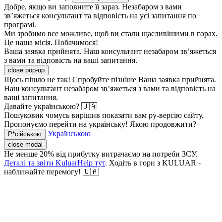
Добре, якщо ви заповните її зараз. Незабаром з вами
зв’яжеться консультант та відповість на усі запитання по
програмі.
Ми зробимо все можливе, щоб ви стали щасливішими в горах.
Це наша місія. Побачимося!
Ваша заявка прийнята. Наш консультант незабаром зв’яжеться
з вами та відповість на ваші запитання.
close pop-up
Щось пішло не так! Спробуйте пізніше
Ваша заявка прийнята.
Наш консультант незабаром зв’яжеться з вами та відповість на
ваші запитання.
Давайте українською? 🇺🇦
Пошуковик чомусь вирішив показати вам ру-версію сайту.
Пропонуємо перейти на українську! Якою продовжити?
Українською
Р*сійською
close modal
Не менше 20% від прибутку витрачаємо на потреби ЗСУ.
Деталі та звіти KuluarHelp тут
. Ходіть в гори з KULUAR -
наближайте перемогу! 🇺🇦