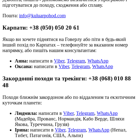
підготуватися до походу, сходження або сплаву.
Пошта:
info@kuluarpohod.com
Карпати: +38 (050) 050 20 61
Якщо ви хочете піднятися на Говерлу або піти в будь-який
інший похід по Карпатах – телефонуйте за вказаним номер
напрямку, або пишіть нашим консультантам:
Анна:
написати в
Viber
,
Telegram
,
WhatsApp
Оксана:
написати в
Viber
,
Telegram
,
WhatsApp
Закордонні походи та трекінги: +38 (068) 010 88
48
Походи ближнім закордоном або по віддаленим та екзотичним
куточкам планети:
Людмила:
написати в
Viber
,
Telegram
,
WhatsApp
(Мадейра, Прованс, Нормандія, Кабо Верде, Шляхи
Якова, Туреччина, Грузія)
Ірина:
написати в
Viber
,
Telegram
,
WhatsApp
(Непал,
Тибет, Патагонія, США, Альпи)