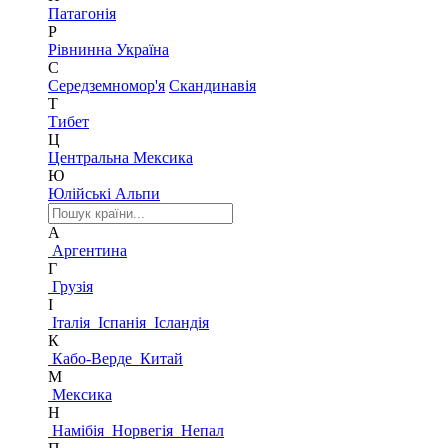
Патагонія
Р
Рівнинна Україна
С
Середземномор'я
Скандинавія
Т
Тибет
Ц
Центральна Мексика
Ю
Юлійські Альпи
А
Аргентина
Г
Грузія
І
Італія
Іспанія
Ісландія
К
Кабо-Верде
Китай
М
Мексика
Н
Намібія
Норвегія
Непал