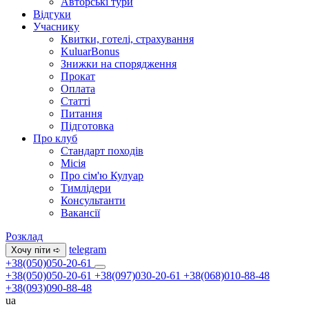
Авторські тури
Відгуки
Учаснику
Квитки, готелі, страхування
KuluarBonus
Знижки на спорядження
Прокат
Оплата
Статті
Питання
Підготовка
Про клуб
Стандарт походів
Місія
Про сім'ю Кулуар
Тимлідери
Консультанти
Вакансії
Розклад
telegram
Хочу піти ➪
+38(050)050-20-61
+38(050)050-20-61
+38(097)030-20-61
+38(068)010-88-48
+38(093)090-88-48
ua