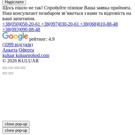
Надіслати
Щось пішло не так! Спробуйте пізніше
Ваша заявка прийнята.
Наш консультант незабаром зв’яжеться з вами та відповість на
ваші запитання.
+38(050)050-20-61
+38(097)030-20-61
+38(068)010-88-48
+38(093)090-88-48
рейтинг:
4.9
(1099 відгуків)
Анкета
Оферта
kuluar
k
u
l
u
a
r
p
o
h
o
d
.
c
o
m
© 2026 KULUAR
close pop-up
close pop-up