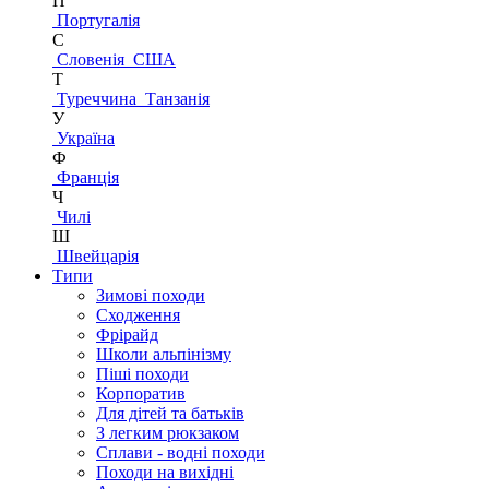
П
Португалія
С
Словенія
США
Т
Туреччина
Танзанія
У
Україна
Ф
Франція
Ч
Чилі
Ш
Швейцарія
Типи
Зимові походи
Сходження
Фрірайд
Школи альпінізму
Піші походи
Корпоратив
Для дітей та батьків
З легким рюкзаком
Сплави - водні походи
Походи на вихідні