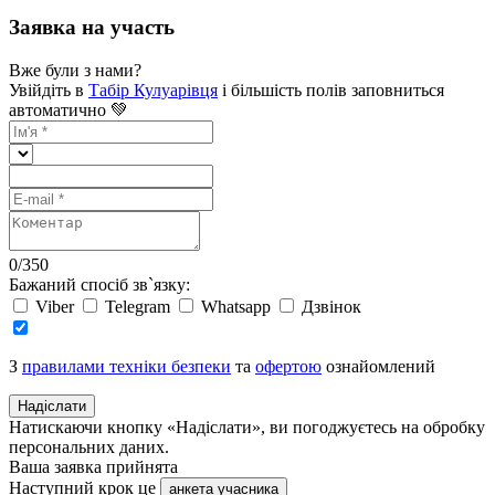
Заявка на участь
Вже були з нами?
Увійдіть в
Табір Кулуарівця
і більшість полів заповниться
автоматично 💚
0
/
350
Бажаний спосіб зв`язку:
Viber
Telegram
Whatsapp
Дзвінок
З
правилами техніки безпеки
та
офертою
ознайомлений
Надіслати
Натискаючи кнопку «Надіслати», ви погоджуєтесь на обробку
персональних даних.
Ваша заявка прийнята
Наступний крок це
анкета учасника