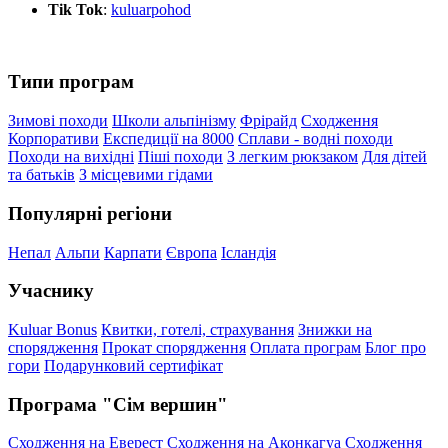
Tik Tok
:
kuluarpohod
Типи програм
Зимові походи
Школи альпінізму
Фрірайд
Сходження
Корпоративи
Експедиції на 8000
Сплави - водні походи
Походи на вихідні
Піші походи
З легким рюкзаком
Для дітей
та батьків
З місцевими гідами
Популярні регіони
Непал
Альпи
Карпати
Європа
Ісландія
Учаснику
Kuluar Bonus
Квитки, готелі, страхування
Знижки на
спорядження
Прокат спорядження
Оплата програм
Блог про
гори
Подарунковий сертифікат
Програма "Сім вершин"
Сходження на Еверест
Сходження на Аконкагуа
Сходження