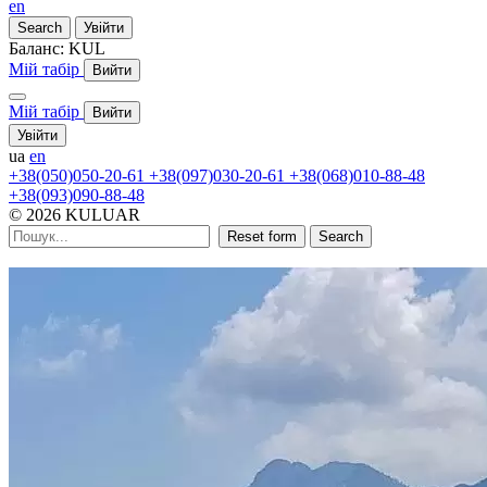
en
Search
Увійти
Баланс:
KUL
Мій табір
Вийти
Мій табір
Вийти
Увійти
ua
en
+38(050)050-20-61
+38(097)030-20-61
+38(068)010-88-48
+38(093)090-88-48
© 2026 KULUAR
Reset form
Search