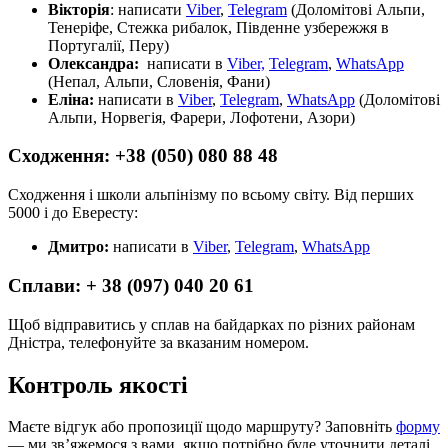
Вікторія
: написати
Viber
,
Telegram
(Доломітові Альпи,
Тенеріфе, Стежка рибалок, Південне узбережжя в
Португалії, Перу)
Олександра:
написати в
Viber,
Telegram
,
WhatsApp
(Непал, Альпи, Словенія, Фани)
Еліна:
написати в
Viber
,
Telegram
,
WhatsApp
(Доломітові
Альпи, Норвегія, Фарери, Лофотени, Азори)
Сходження: +38 (050) 080 88 48
Сходження і школи альпінізму по всьому світу. Від перших
5000 і до Евересту:
Дмитро:
написати в
Viber
,
Telegram
,
WhatsApp
Сплави: + 38 (097) 040 20 61
Щоб відправитись у сплав на байдарках по різних районам
Дністра, телефонуйте за вказаним номером.
Контроль якості
Маєте відгук або пропозиції щодо маршруту? Заповніть
форму
— ми зв’яжемося з вами, якщо потрібно буде уточнити деталі.