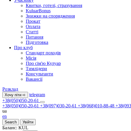
Учаснику
Квитки, готелі, страхування
KuluarBonus
Знижки на спорядження
Прокат
Оплата
Статті
Питання
Підготовка
Про клуб
Стандарт походів
Місія
Про сім'ю Кулуар
Тимлідери
Консультанти
Вакансії
Розклад
telegram
Хочу піти ➪
+38(050)050-20-61
+38(050)050-20-61
+38(097)030-20-61
+38(068)010-88-48
+38(093
ua
en
Search
Увійти
Баланс:
KUL