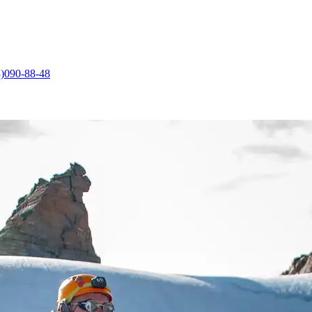
)090-88-48