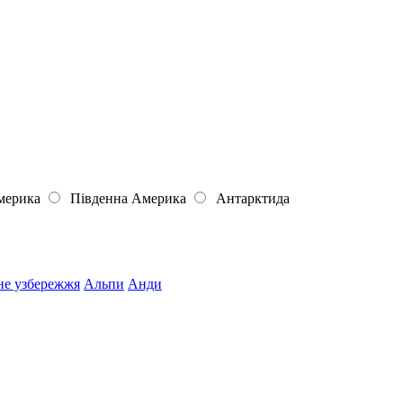
мерика
Південна Америка
Антарктида
не узбережжя
Альпи
Анди