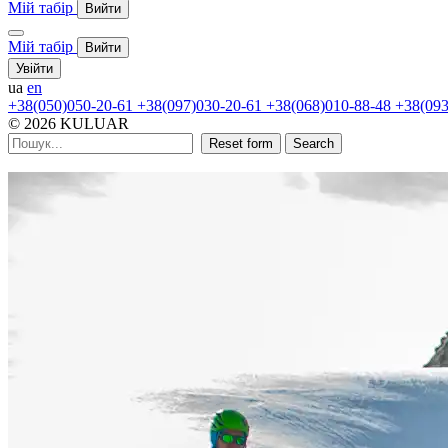
Мій табір
Вийти
Мій табір
Вийти
Увійти
ua
en
+38(050)050-20-61
+38(097)030-20-61
+38(068)010-88-48
+38(093
© 2026 KULUAR
Reset form
Search