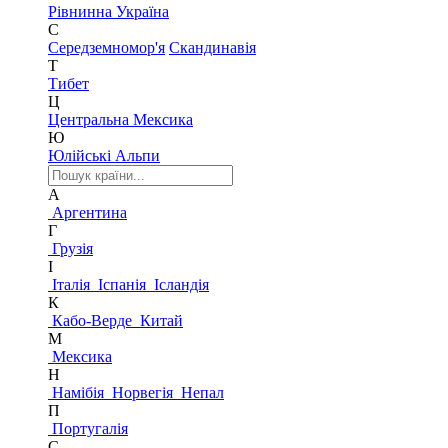
Рівнинна Україна
С
Середземномор'я
Скандинавія
Т
Тибет
Ц
Центральна Мексика
Ю
Юлійські Альпи
А
Аргентина
Г
Грузія
І
Італія
Іспанія
Ісландія
К
Кабо-Верде
Китай
М
Мексика
Н
Намібія
Норвегія
Непал
П
Португалія
С