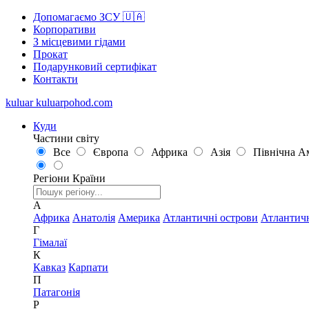
Допомагаємо ЗСУ 🇺🇦
Корпоративи
З місцевими гідами
Прокат
Подарунковий сертифікат
Контакти
kuluar
k
u
l
u
a
r
p
o
h
o
d
.
c
o
m
Куди
Частини світу
Все
Європа
Африка
Азія
Північна А
Регіони
Країни
А
Африка
Анатолія
Америка
Атлантичні острови
Атлантич
Г
Гімалаї
К
Кавказ
Карпати
П
Патагонія
Р