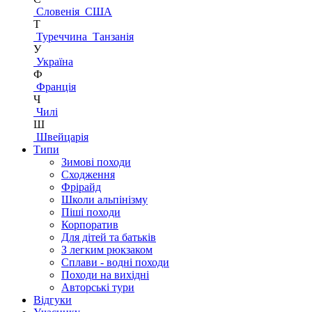
Словенія
США
Т
Туреччина
Танзанія
У
Україна
Ф
Франція
Ч
Чилі
Ш
Швейцарія
Типи
Зимові походи
Сходження
Фрірайд
Школи альпінізму
Піші походи
Корпоратив
Для дітей та батьків
З легким рюкзаком
Сплави - водні походи
Походи на вихідні
Авторські тури
Відгуки