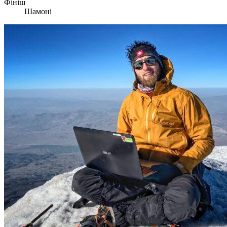
Фініш
Шамоні