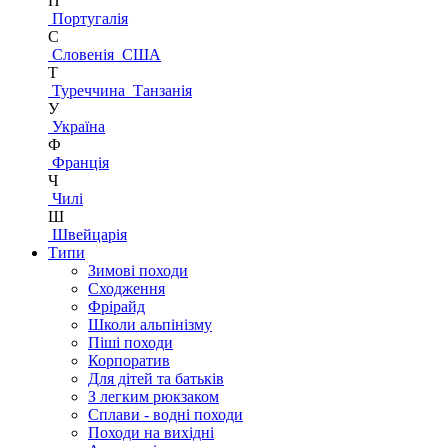
П
Португалія
С
Словенія
США
Т
Туреччина
Танзанія
У
Україна
Ф
Франція
Ч
Чилі
Ш
Швейцарія
Типи
Зимові походи
Сходження
Фрірайд
Школи альпінізму
Піші походи
Корпоратив
Для дітей та батьків
З легким рюкзаком
Сплави - водні походи
Походи на вихідні