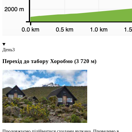
День
3
Перехід до табору Хоробмо (3 720 м)
Продовжуємо підійматися схилами вулкана. Проведемо в