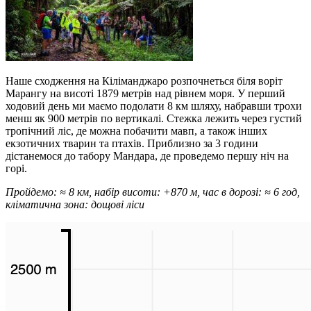
Наше сходження на Кіліманджаро розпочнеться біля воріт
Марангу на висоті 1879 метрів над рівнем моря. У перший
ходовий день ми маємо подолати 8 км шляху, набравши трохи
менш як 900 метрів по вертикалі. Стежка лежить через густий
тропічний ліс, де можна побачити мавп, а також інших
екзотичних тварин та птахів. Приблизно за 3 години
дістанемося до табору Мандара, де проведемо першу ніч на
горі.
Пройдемо: ≈ 8 км, набір висоти: +870 м, час в дорозі: ≈ 6 год,
кліматична зона: дощові ліси