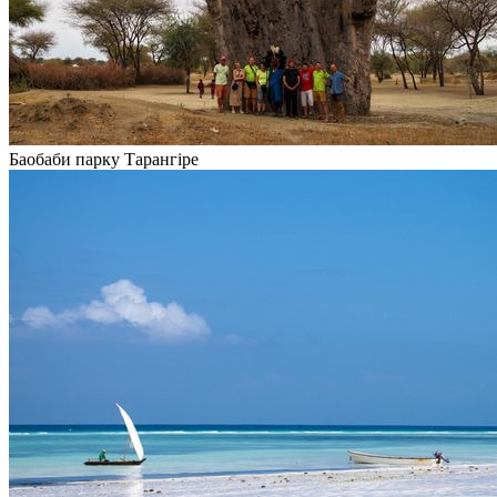
Баобаби парку Тарангіре