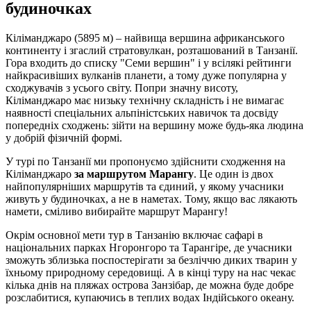
будиночках
Кіліманджаро (5895 м) – найвища вершина африканського
континенту і згаслий стратовулкан, розташований в Танзанії.
Гора входить до списку "Семи вершин" і у всілякі рейтинги
найкрасивіших вулканів планети, а тому дуже популярна у
сходжувачів з усього світу. Попри значну висоту,
Кіліманджаро має низьку технічну складність і не вимагає
наявності спеціальних альпіністських навичок та досвіду
попередніх сходжень: зійти на вершину може будь-яка людина
у добрій фізичній формі.
У турі по Танзанії ми пропонуємо здійснити сходження на
Кіліманджаро
за маршрутом Марангу
. Це один із двох
найпопулярніших маршрутів та єдиний, у якому учасники
живуть у будиночках, а не в наметах. Тому, якщо вас лякають
намети, сміливо вибирайте маршрут Марангу!
Окрім основної мети тур в Танзанію включає сафарі в
національних парках Нгоронгоро та Тарангіре, де учасники
зможуть зблизька поспостерігати за безліччю диких тварин у
їхньому природному середовищі. А в кінці туру на нас чекає
кілька днів на пляжах острова Занзібар, де можна буде добре
розслабитися, купаючись в теплих водах Індійського океану.