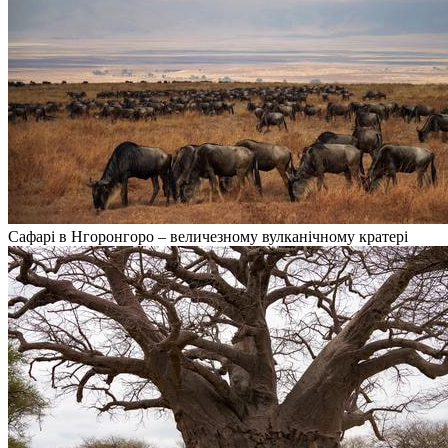
Сафарі в Нгоронгоро – величезному вулканічному кратері