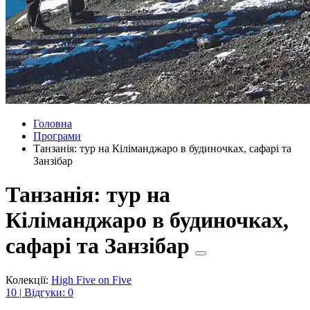
Головна
Програми
Танзанія: тур на Кіліманджаро в будиночках, сафарі та
Занзібар
Танзанія: тур на
Кіліманджаро в будиночках,
сафарі та Занзібар
Колекції:
High Five on Five
10 | Відгуки: 0