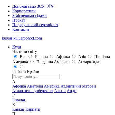
Допомагаємо ЗСУ 🇺🇦
Корпоративи
З місцевими гідами
Прокат
Подарунковий сертифікат
Контакти
kuluar
k
u
l
u
a
r
p
o
h
o
d
.
c
o
m
Куди
Частини світу
Все
Європа
Африка
Азія
Північна
Америка
Південна Америка
Антарктида
Регіони
Країни
А
Африка
Анатолія
Америка
Атлантичні острови
Атлантичне узбережжя
Альпи
Анди
Г
Гімалаї
К
Кавказ
Карпати
П