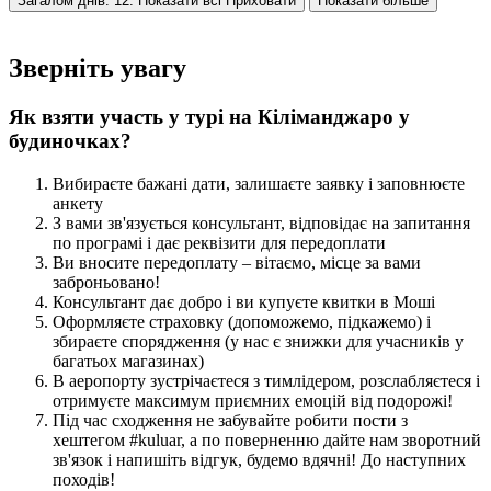
Загалом днів: 12. Показати всі
Приховати
Показати більше
Зверніть увагу
Як взяти участь у турі на Кіліманджаро у
будиночках?
Вибираєте бажані дати, залишаєте заявку і заповнюєте
анкету
З вами зв'язується консультант, відповідає на запитання
по програмі і дає реквізити для передоплати
Ви вносите передоплату – вітаємо, місце за вами
заброньовано!
Консультант дає добро і ви купуєте квитки в Моші
Оформляєте страховку (допоможемо, підкажемо) і
збираєте спорядження (у нас є знижки для учасників у
багатьох магазинах)
В аеропорту зустрічаєтеся з тимлідером, розслабляєтеся і
отримуєте максимум приємних емоцій від подорожі!
Під час сходження не забувайте робити пости з
хештегом #kuluar, а по поверненню дайте нам зворотний
зв'язок і напишіть відгук, будемо вдячні! До наступних
походів!