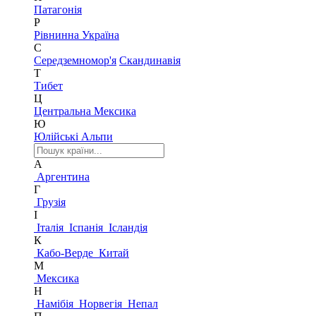
Патагонія
Р
Рівнинна Україна
С
Середземномор'я
Скандинавія
Т
Тибет
Ц
Центральна Мексика
Ю
Юлійські Альпи
А
Аргентина
Г
Грузія
І
Італія
Іспанія
Ісландія
К
Кабо-Верде
Китай
М
Мексика
Н
Намібія
Норвегія
Непал