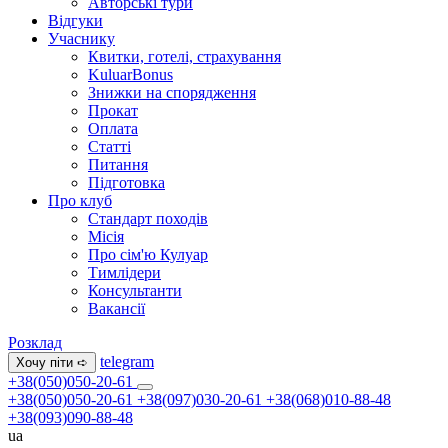
Авторські тури
Відгуки
Учаснику
Квитки, готелі, страхування
KuluarBonus
Знижки на спорядження
Прокат
Оплата
Статті
Питання
Підготовка
Про клуб
Стандарт походів
Місія
Про сім'ю Кулуар
Тимлідери
Консультанти
Вакансії
Розклад
telegram
Хочу піти ➪
+38(050)050-20-61
+38(050)050-20-61
+38(097)030-20-61
+38(068)010-88-48
+38(093)090-88-48
ua