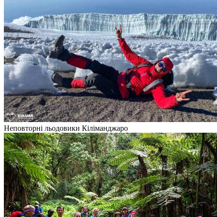
Неповторні льодовики Кіліманджаро