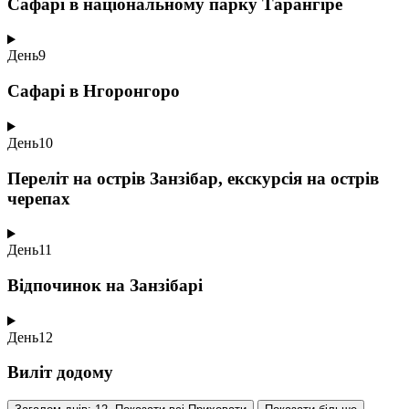
Сафарі в національному парку Тарангіре
День
9
Сафарі в Нгоронгоро
День
10
Переліт на острів Занзібар, екскурсія на острів
черепах
День
11
Відпочинок на Занзібарі
День
12
Виліт додому