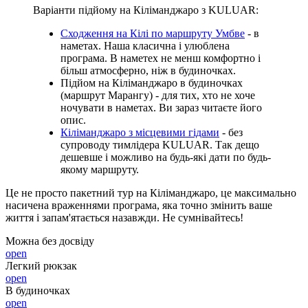
Варіанти підйому на Кіліманджаро з KULUAR:
Сходження на Кілі по маршруту Умбве
- в
наметах. Наша класична і улюблена
програма. В наметех не менш комфортно і
більш атмосферно, ніж в будиночках.
Підйом на Кіліманджаро в будиночках
(маршрут Марангу) - для тих, хто не хоче
ночувати в наметах. Ви зараз читаєте його
опис.
Кіліманджаро з місцевими гідами
- без
супроводу тимлідера KULUAR. Так дещо
дешевше і можливо на будь-які дати по будь-
якому маршруту.
Це не просто пакетний тур на Кіліманджаро, це максимально
насичена враженнями програма, яка точно змінить ваше
життя і запам'ятається назавжди. Не сумнівайтесь!
Можна без досвіду
open
Легкий рюкзак
open
В будиночках
open