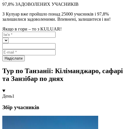
97,8% ЗАДОВОЛЕНИХ УЧАСНИКІВ
З Кулуар вже пройшло понад 25000 учасників і 97,8%
залишилися задоволеними. Впевнені, залишитеся і ви!
Якщо в гори – то з KULUAR!
Надіслати
Тур по Танзанії: Кіліманджаро, сафарі
та Занзібар по днях
День
1
Збір учасників