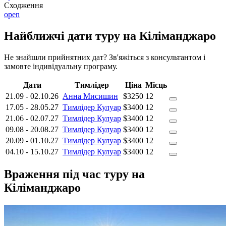
Сходження
open
Найближчі дати туру на Кіліманджаро
Не знайшли прийнятних дат? Зв'яжіться з консультантом і
замовте індивідуальну програму.
Дати
Тимлідер
Ціна
Місць
21.09
-
02.10.26
Анна Мисишин
$3250
12
17.05
-
28.05.27
Тимлідер Кулуар
$3400
12
21.06
-
02.07.27
Тимлідер Кулуар
$3400
12
09.08
-
20.08.27
Тимлідер Кулуар
$3400
12
20.09
-
01.10.27
Тимлідер Кулуар
$3400
12
04.10
-
15.10.27
Тимлідер Кулуар
$3400
12
Враження під час туру на
Кіліманджаро