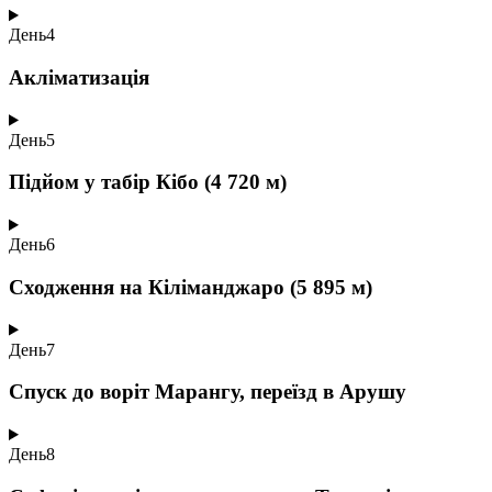
День
4
Акліматизація
День
5
Підйом у табір Кібо (4 720 м)
День
6
Сходження на Кіліманджаро (5 895 м)
День
7
Спуск до воріт Марангу, переїзд в Арушу
День
8