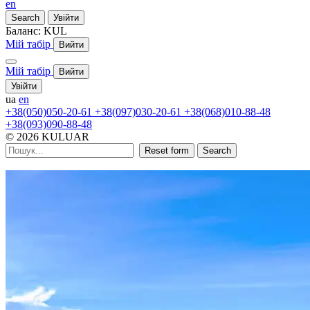
en
Search
Увійти
Баланс:
KUL
Мій табір
Вийти
Мій табір
Вийти
Увійти
ua
en
+38(050)050-20-61
+38(097)030-20-61
+38(068)010-88-48
+38(093)090-88-48
© 2026 KULUAR
Reset form
Search