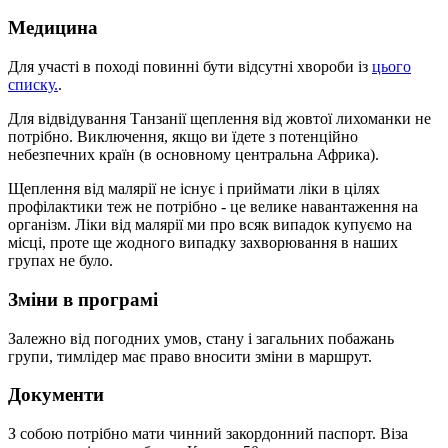
Медицина
Для участі в поході повинні бути відсутні хвороби із
цього
списку.
.
Для відвідування Танзанії щеплення від жовтої лихоманки не
потрібно. Виключення, якщо ви їдете з потенційно
небезпечних країн (в основному центральна Африка).
Щеплення від малярії не існує і приймати ліки в цілях
профілактики теж не потрібно - це велике навантаження на
організм. Ліки від малярії ми про всяк випадок купуємо на
місці, проте ще жодного випадку захворювання в наших
групах не було.
Зміни в програмі
Залежно від погодних умов, стану і загальних побажань
групи, тимлідер має право вносити зміни в маршрут.
Документи
З собою потрібно мати чинний закордонний паспорт. Віза