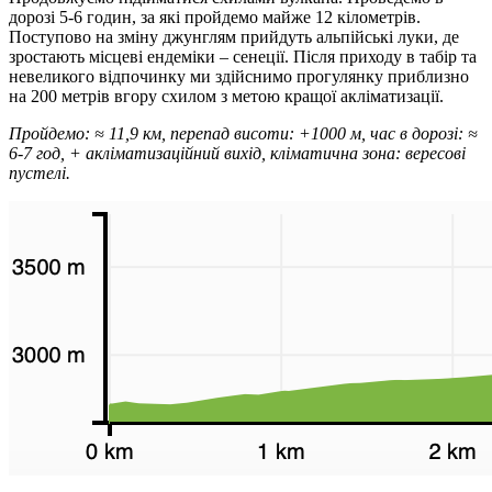
дорозі 5-6 годин, за які пройдемо майже 12 кілометрів.
Поступово на зміну джунглям прийдуть альпійські луки, де
зростають місцеві ендеміки – сенеції. Після приходу в табір та
невеликого відпочинку ми здійснимо прогулянку приблизно
на 200 метрів вгору схилом з метою кращої акліматизації.
Пройдемо: ≈ 11,9 км, перепад висоти: +1000 м, час в дорозі: ≈
6-7 год, + акліматизаційний вихід, кліматична зона: вересові
пустелі.