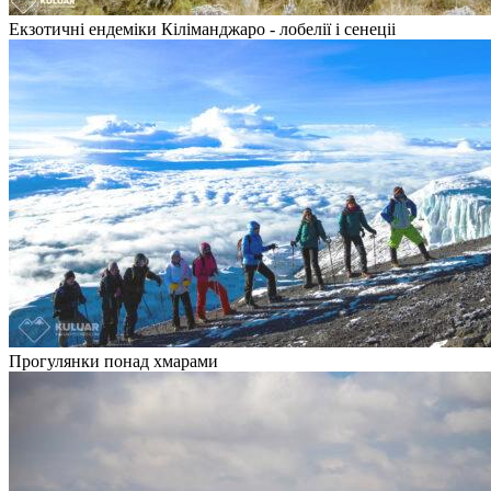
Екзотичні ендеміки Кіліманджаро - лобелії і сенеціі
Прогулянки понад хмарами