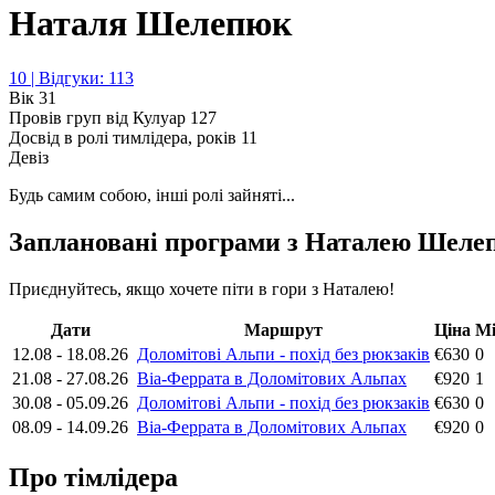
Наталя Шелепюк
10 | Відгуки: 113
Вік
31
Провів груп від Кулуар
127
Досвід в ролі тимлідера, років
11
Девіз
Будь самим собою, інші ролі зайняті...
Заплановані програми з Наталею Шеле
Приєднуйтесь, якщо хочете піти в гори з Наталею!
Дати
Маршрут
Ціна
Мі
12.08
-
18.08.26
Доломітові Альпи - похід без рюкзаків
€630
0
21.08
-
27.08.26
Віа-Феррата в Доломітових Альпах
€920
1
30.08
-
05.09.26
Доломітові Альпи - похід без рюкзаків
€630
0
08.09
-
14.09.26
Віа-Феррата в Доломітових Альпах
€920
0
Про тімлідера