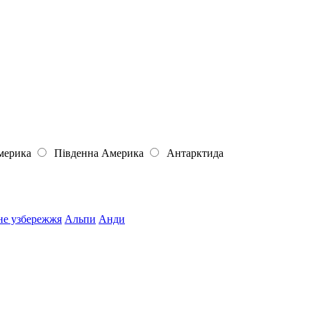
мерика
Південна Америка
Антарктида
не узбережжя
Альпи
Анди