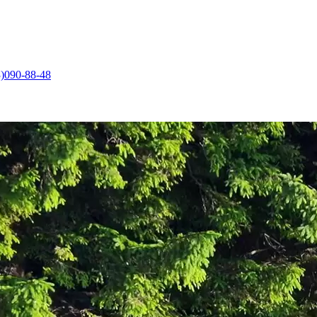
)090-88-48