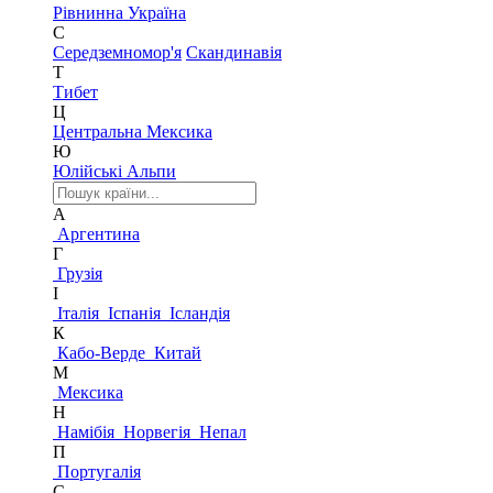
Рівнинна Україна
С
Середземномор'я
Скандинавія
Т
Тибет
Ц
Центральна Мексика
Ю
Юлійські Альпи
А
Аргентина
Г
Грузія
І
Італія
Іспанія
Ісландія
К
Кабо-Верде
Китай
М
Мексика
Н
Намібія
Норвегія
Непал
П
Португалія
С