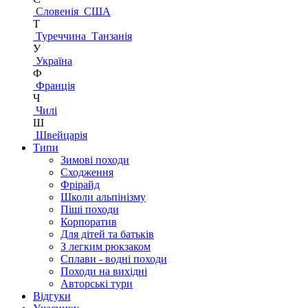
Словенія
США
Т
Туреччина
Танзанія
У
Україна
Ф
Франція
Ч
Чилі
Ш
Швейцарія
Типи
Зимові походи
Сходження
Фрірайд
Школи альпінізму
Піші походи
Корпоратив
Для дітей та батьків
З легким рюкзаком
Сплави - водні походи
Походи на вихідні
Авторські тури
Відгуки