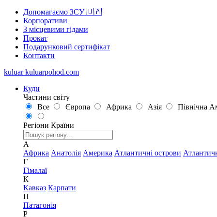
Допомагаємо ЗСУ 🇺🇦
Корпоративи
З місцевими гідами
Прокат
Подарунковий сертифікат
Контакти
kuluar
k
u
l
u
a
r
p
o
h
o
d
.
c
o
m
Куди
Частини світу
Все
Європа
Африка
Азія
Північна А
Регіони
Країни
А
Африка
Анатолія
Америка
Атлантичні острови
Атлантич
Г
Гімалаї
К
Кавказ
Карпати
П
Патагонія
Р