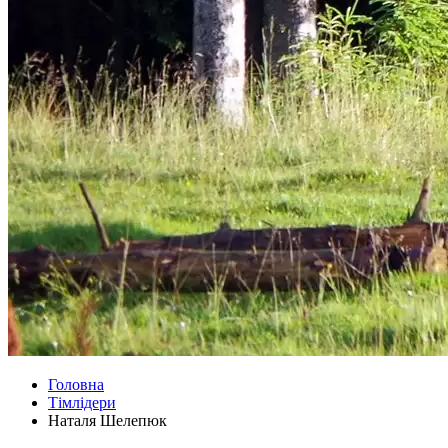
Головна
Тімлідери
Наталя Шелепюк