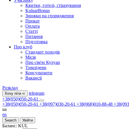
Учаснику
Квитки, готелі, страхування
KuluarBonus
Знижки на спорядження
Прокат
Оплата
Статті
Питання
Підготовка
Про клуб
Стандарт походів
Місія
Про сім'ю Кулуар
Тимлідери
Консультанти
Вакансії
Розклад
telegram
Хочу піти ➪
+38(050)050-20-61
+38(050)050-20-61
+38(097)030-20-61
+38(068)010-88-48
+38(093
ua
en
Search
Увійти
Баланс:
KUL