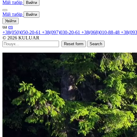
Мій табір
Вийти
Мій табір
Вийти
Увійти
ua
en
+38(050)050-20-61
+38(097)030-20-61
+38(068)010-88-48
+38(093
© 2026 KULUAR
Reset form
Search