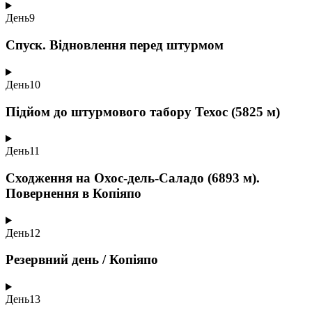
День
9
Спуск. Відновлення перед штурмом
День
10
Підйом до штурмового табору Техос (5825 м)
День
11
Сходження на Охос-дель-Саладо (6893 м).
Повернення в Копіяпо
День
12
Резервний день / Копіяпо
День
13