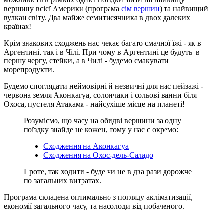
вершину всієї Америки (програма
сім вершин
) та найвищий
вулкан світу. Два майже семитисячника в двох далеких
країнах!
Крім знакових сходжень нас чекає багато смачної їжі - як в
Аргентині, так і в Чілі. При чому в Аргентині це будуть, в
першу чергу, стейки, а в Чилі - будемо смакувати
морепродукти.
Будемо споглядати неймовірні й незвичні для нас пейзажі -
червона земля Аконкагуа, солончаки і сольові ванни біля
Охоса, пустеля Атакама - найсухіше місце на планеті!
Розуміємо, що часу на обидві вершини за одну
поїздку знайде не кожен, тому у нас є окремо:
Сходження на Аконкагуа
Сходження на Охос-дель-Саладо
Проте, так ходити - буде чи не в два рази дорожче
по загальних витратах.
Програма складена оптимально з погляду акліматизації,
економії загального часу, та насолоди від побаченого.