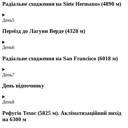
Радіальне сходження на Siete Hermanos (4890 м)
День
5
Переїзд до Лагуни Верде (4328 м)
День
6
Радіальне сходження на San Francisco (6018 м)
День
7
День відпочинку
День
8
Рефугіо Техос (5825 м). Акліматизаційний вихід
на 6300 м