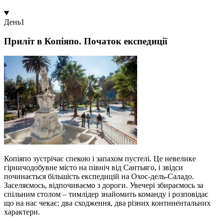
День
1
Приліт в Копіяпо. Початок експедиції
Копіяпо зустрічає спекою і запахом пустелі. Це невелике
гірничодобувне місто на північ від Сантьяго, і звідси
починається більшість експедицій на Охос-дель-Саладо.
Заселяємось, відпочиваємо з дороги. Увечері збираємось за
спільним столом – тимлідер знайомить команду і розповідає
що на нас чекає: два сходження, два різних континентальних
характери.