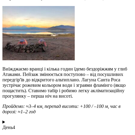
Виїжджаємо вранці і кілька годин їдемо бездоріжжям у глиб
Атаками. Пейзаж змінюється поступово – від посушливих
передгір'їв до відкритого альтиплано. Лагуна Санта Роса
зустрічає рожевим кольором води і зграями фламінго (якщо
пощастить). Ставимо табір і робимо легку акліматизаційну
прогулянку – перша ніч на висоті.
Пройдемо: ≈3–4 км, перепад висоти: +100 / –100 м, час в
дорозі: ≈1–2 год
День
4