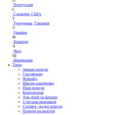
П
Португалія
С
Словенія
США
Т
Туреччина
Танзанія
У
Україна
Ф
Франція
Ч
Чилі
Ш
Швейцарія
Типи
Зимові походи
Сходження
Фрірайд
Школи альпінізму
Піші походи
Корпоратив
Для дітей та батьків
З легким рюкзаком
Сплави - водні походи
Походи на вихідні