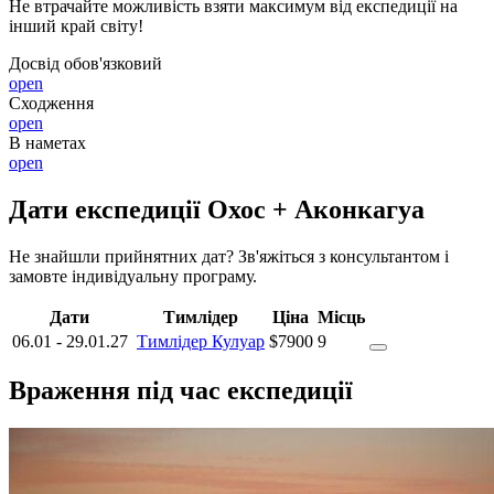
Не втрачайте можливість взяти максимум від експедиції на
інший край світу!
Досвід обов'язковий
open
Сходження
open
В наметах
open
Дати експедиції Охос + Аконкагуа
Не знайшли прийнятних дат? Зв'яжіться з консультантом і
замовте індивідуальну програму.
Дати
Тимлідер
Ціна
Місць
06.01
-
29.01.27
Тимлідер Кулуар
$7900
9
Враження під час експедиції