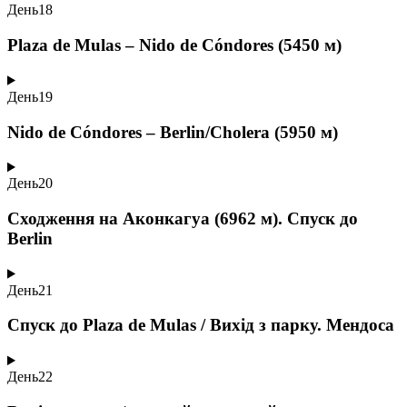
День
18
Plaza de Mulas – Nido de Cóndores (5450 м)
День
19
Nido de Cóndores – Berlin/Cholera (5950 м)
День
20
Сходження на Аконкагуа (6962 м). Спуск до
Berlin
День
21
Спуск до Plaza de Mulas / Вихід з парку. Мендоса
День
22