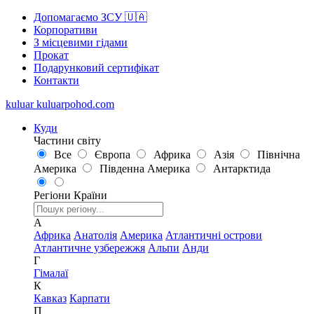
Допомагаємо ЗСУ 🇺🇦
Корпоративи
З місцевими гідами
Прокат
Подарунковий сертифікат
Контакти
kuluar
k
u
l
u
a
r
p
o
h
o
d
.
c
o
m
Куди
Частини світу
Все
Європа
Африка
Азія
Північна
Америка
Південна Америка
Антарктида
Регіони
Країни
А
Африка
Анатолія
Америка
Атлантичні острови
Атлантичне узбережжя
Альпи
Анди
Г
Гімалаї
К
Кавказ
Карпати
П