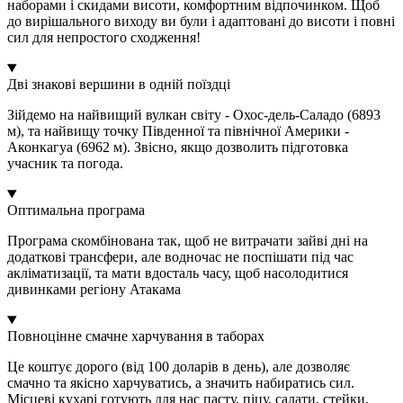
наборами і скидами висоти, комфортним відпочинком. Щоб
до вирішального виходу ви були і адаптовані до висоти і повні
сил для непростого сходження!
Дві знакові вершини в одній поїздці
Зійдемо на найвищий вулкан світу - Охос-дель-Саладо (6893
м), та найвищу точку Південної та північної Америки -
Аконкагуа (6962 м). Звісно, якщо дозволить підготовка
учасник та погода.
Оптимальна програма
Програма скомбінована так, щоб не витрачати зайві дні на
додаткові трансфери, але водночас не поспішати під час
акліматизації, та мати вдосталь часу, щоб насолодитися
дивинками регіону Атакама
Повноцінне смачне харчування в таборах
Це коштує дорого (від 100 доларів в день), але дозволяє
смачно та якісно харчуватись, а значить набиратись сил.
Місцеві кухарі готують для нас пасту, піцу, салати, стейки,