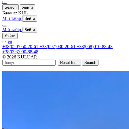
en
Search
Увійти
Баланс:
KUL
Мій табір
Вийти
Мій табір
Вийти
Увійти
ua
en
+38(050)050-20-61
+38(097)030-20-61
+38(068)010-88-48
+38(093)090-88-48
© 2026 KULUAR
Reset form
Search