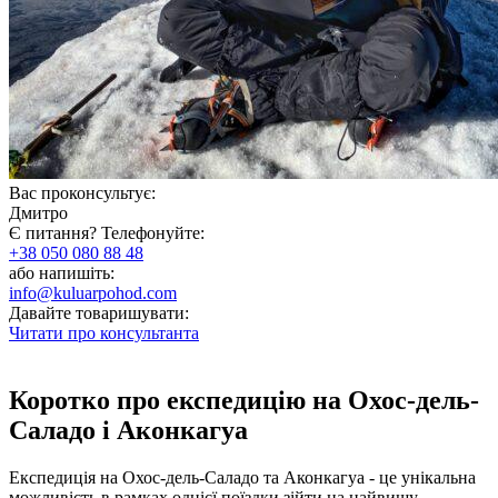
Вас проконсультує:
Дмитро
Є питання? Телефонуйте:
+38 050 080 88 48
або напишіть:
info@kuluarpohod.com
Давайте товаришувати:
Читати про консультанта
Коротко про експедицію на Охос-дель-
Саладо і Аконкагуа
Експедиція на Охос-дель-Саладо та Аконкагуа - це унікальна
можливість в рамках однієї поїздки зійти на найвищу