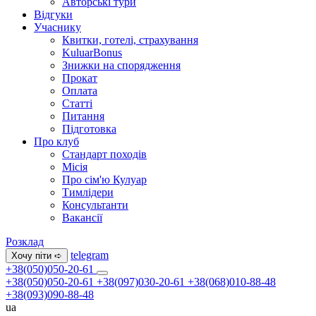
Авторські тури
Відгуки
Учаснику
Квитки, готелі, страхування
KuluarBonus
Знижки на спорядження
Прокат
Оплата
Статті
Питання
Підготовка
Про клуб
Стандарт походів
Місія
Про сім'ю Кулуар
Тимлідери
Консультанти
Вакансії
Розклад
telegram
Хочу піти ➪
+38(050)050-20-61
+38(050)050-20-61
+38(097)030-20-61
+38(068)010-88-48
+38(093)090-88-48
ua