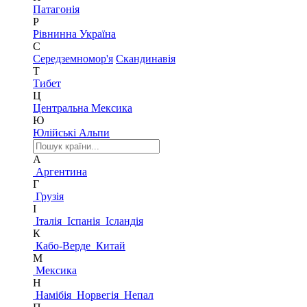
Патагонія
Р
Рівнинна Україна
С
Середземномор'я
Скандинавія
Т
Тибет
Ц
Центральна Мексика
Ю
Юлійські Альпи
А
Аргентина
Г
Грузія
І
Італія
Іспанія
Ісландія
К
Кабо-Верде
Китай
М
Мексика
Н
Намібія
Норвегія
Непал