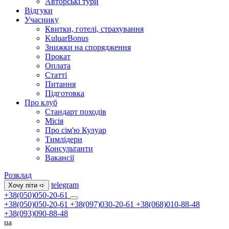
Авторські тури
Відгуки
Учаснику
Квитки, готелі, страхування
KuluarBonus
Знижки на спорядження
Прокат
Оплата
Статті
Питання
Підготовка
Про клуб
Стандарт походів
Місія
Про сім'ю Кулуар
Тимлідери
Консультанти
Вакансії
Розклад
telegram
Хочу піти ➪
+38(050)050-20-61
+38(050)050-20-61
+38(097)030-20-61
+38(068)010-88-48
+38(093)090-88-48
ua