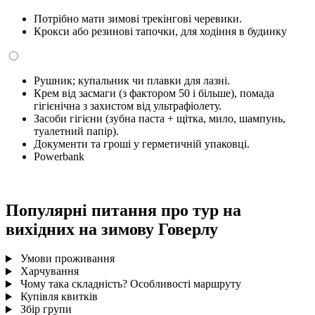
Потрібно мати зимові трекінгові черевики.
Крокси або резинові тапочки, для ходіння в будинку
Рушник; купальник чи плавки для лазні.
Крем від засмаги (з фактором 50 і більше), помада
гігієнічна з захистом від ультрафіолету.
Засоби гігієни (зубна паста + щітка, мило, шампунь,
туалетний папір).
Документи та гроші у герметичній упаковці.
Powerbank
Популярні питання про тур на
вихідних на зимову Говерлу
Умови проживання
Харчування
Чому така складність? Особливості маршруту
Купівля квитків
Збір групи