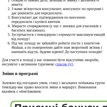
Обираєте бажані дати, залишаєте заявку і заповнюєте
анкету.
З вами зв'язується консультант, консультує по програмі і
дає реквізити для передоплати.
Консультант дає підтвердження по внесенню
передоплати і купівлі квитків
Збираєте спорядження (у нас є знижки для учасників у
багатьох магазинах).
Зустрічаєтеся з тимлідером і отримуєте максимум емоцій
від походу!
Під час походу не забувайте робити пости з хештегом
#kuluar, а по поверненню дайте нам зворотний зв'язок і
напишіть відгук, будемо вдячні! До наступних походів!
Для участі в поході у вас повинні бути відсутніми хвороби,
несумісні з активним туризмом:
список тут
.
Зміни в програмі
Залежно від погодних умов, стану і загальних побажань групи
тимлідер має право вносити зміни в маршрут. Виконання
вказівок є обов'язковим.