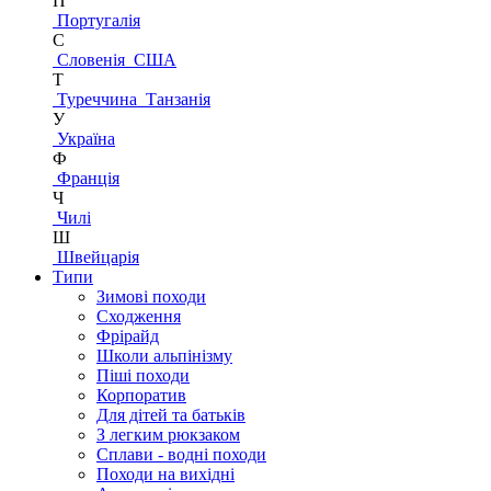
П
Португалія
С
Словенія
США
Т
Туреччина
Танзанія
У
Україна
Ф
Франція
Ч
Чилі
Ш
Швейцарія
Типи
Зимові походи
Сходження
Фрірайд
Школи альпінізму
Піші походи
Корпоратив
Для дітей та батьків
З легким рюкзаком
Сплави - водні походи
Походи на вихідні