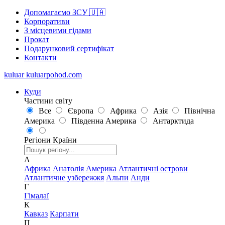
Допомагаємо ЗСУ 🇺🇦
Корпоративи
З місцевими гідами
Прокат
Подарунковий сертифікат
Контакти
kuluar
k
u
l
u
a
r
p
o
h
o
d
.
c
o
m
Куди
Частини світу
Все
Європа
Африка
Азія
Північна
Америка
Південна Америка
Антарктида
Регіони
Країни
А
Африка
Анатолія
Америка
Атлантичні острови
Атлантичне узбережжя
Альпи
Анди
Г
Гімалаї
К
Кавказ
Карпати
П