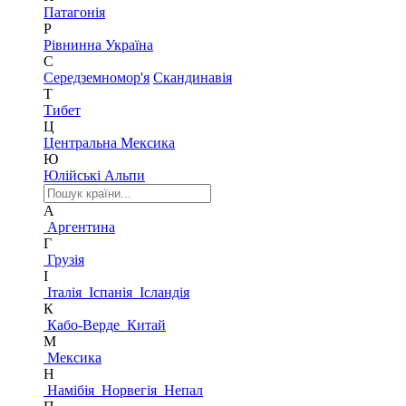
Патагонія
Р
Рівнинна Україна
С
Середземномор'я
Скандинавія
Т
Тибет
Ц
Центральна Мексика
Ю
Юлійські Альпи
А
Аргентина
Г
Грузія
І
Італія
Іспанія
Ісландія
К
Кабо-Верде
Китай
М
Мексика
Н
Намібія
Норвегія
Непал