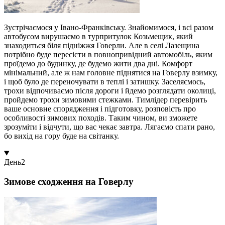
Зустрічаємося у Івано-Франківську. Знайомимося, і всі разом
автобусом вирушаємо в турпритулок Козьмещик, який
знаходиться біля підніжжя Говерли. Але в селі Лазещина
потрібно буде пересісти в повнопривідний автомобіль, яким
проїдемо до будинку, де будемо жити два дні. Комфорт
мінімальний, але ж нам головне піднятися на Говерлу взимку,
і щоб було де переночувати в теплі і затишку. Заселяємось,
трохи відпочиваємо після дороги і йдемо розглядати околиці,
пройдемо трохи зимовими стежками. Тимлідер перевірить
ваше основне спорядження і підготовку, розповість про
особливості зимових походів. Таким чином, ви зможете
зрозуміти і відчути, що вас чекає завтра. Лягаємо спати рано,
бо вихід на гору буде на світанку.
День
2
Зимове сходження на Говерлу