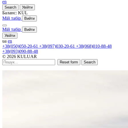
en
Search
Увійти
Баланс:
KUL
Мій табір
Вийти
Мій табір
Вийти
Увійти
ua
en
+38(050)050-20-61
+38(097)030-20-61
+38(068)010-88-48
+38(093)090-88-48
© 2026 KULUAR
Reset form
Search