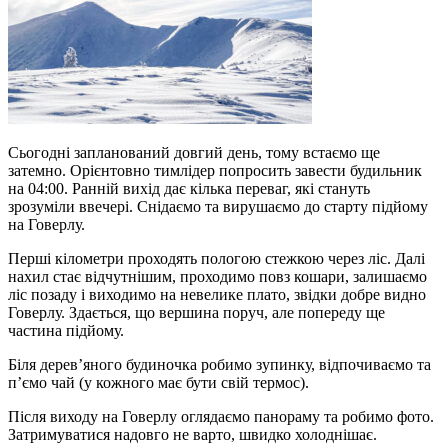
Сьогодні запланований довгий день, тому встаємо ще
затемно. Орієнтовно тимлідер попросить завести будильник
на 04:00. Ранній вихід дає кілька переваг, які стануть
зрозуміли ввечері. Снідаємо та вирушаємо до старту підйому
на Говерлу.
Перші кілометри проходять пологою стежкою через ліс. Далі
нахил стає відчутнішим, проходимо повз кошари, залишаємо
ліс позаду і виходимо на невелике плато, звідки добре видно
Говерлу. Здається, що вершина поруч, але попереду ще
частина підйому.
Біля дерев’яного будиночка робимо зупинку, відпочиваємо та
п’ємо чай (у кожного має бути свій термос).
Після виходу на Говерлу оглядаємо панораму та робимо фото.
Затримуватися надовго не варто, швидко холоднішає.