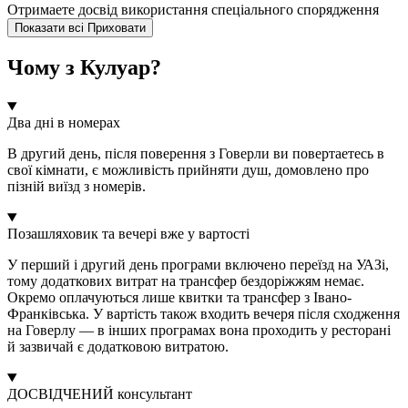
Отримаете досвід використання спеціального спорядження
Показати всі
Приховати
Чому з Кулуар?
Два дні в номерах
В другий день, після поверення з Говерли ви повертаетесь в
свої кімнати, є можливість прийняти душ, домовлено про
пізній виїзд з номерів.
Позашляховик та вечері вже у вартості
У перший і другий день програми включено переїзд на УАЗі,
тому додаткових витрат на трансфер бездоріжжям немає.
Окремо оплачуються лише квитки та трансфер з Івано-
Франківська. У вартість також входить вечеря після сходження
на Говерлу — в інших програмах вона проходить у ресторані
й зазвичай є додатковою витратою.
ДОСВІДЧЕНИЙ консультант