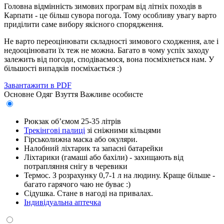
Головна відмінність зимових програм від літніх походів в
Карпати - це більш сувора погода. Тому особливу увагу варто
приділити саме вибору якісного спорядження.
Не варто переоцінювати складності зимового сходження, але і
недооцінювати їх теж не можна. Багато в чому успіх заходу
залежить від погоди, сподіваємося, вона посміхнеться нам. У
більшості випадків посміхається :)
Завантажити в PDF
Основне
Одяг
Взуття
Важливе особисте
Рюкзак об’ємом 25-35 літрів
Трекінгові палиці
зі сніжними кільцями
Гірськолижна маска або окуляри.
Налобний ліхтарик та запасні батарейки
Ліхтарики (гамаші або бахіли) - захищають від
потрапляння снігу в черевики
Термос. З розрахунку 0,7-1 л на людину. Краще більше -
багато гарячого чаю не буває :)
Сідушка. Стане в нагоді на привалах.
Індивідуальна аптечка