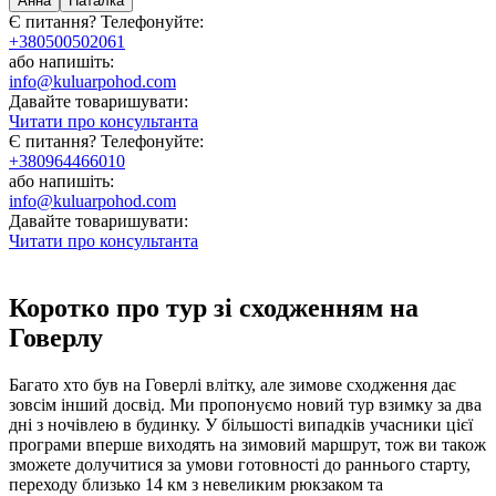
Анна
Наталка
Є питання? Телефонуйте:
+380500502061
або напишіть:
info@kuluarpohod.com
Давайте товаришувати:
Читати про консультанта
Є питання? Телефонуйте:
+380964466010
або напишіть:
info@kuluarpohod.com
Давайте товаришувати:
Читати про консультанта
Коротко про тур зі сходженням на
Говерлу
Багато хто був на Говерлі влітку, але зимове сходження дає
зовсім інший досвід. Ми пропонуємо новий тур взимку за два
дні з ночівлею в будинку. У більшості випадків учасники цієї
програми вперше виходять на зимовий маршрут, тож ви також
зможете долучитися за умови готовності до раннього старту,
переходу близько 14 км з невеликим рюкзаком та