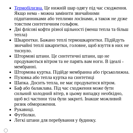
Термобілизна.
Це нижній шар одягу під час сходження.
Якщо нема - можна замінити звичайними
підштанниками або теплими лосінами, а також не дуже
товстим синтетичним гольфом.
Дві флісові кофти різної щільності (менш тепла та більш
тепла)
Шкарпетки. Бажано теплі термошкарпетки. Підійдуть
звичайні теплі шкарпетки, головне, щоб взуття в них не
тиснуло.
Штормові штани. Це синтетичні штани, що не
продуваються вітром та не парять вам ноги. В ідеалі -
мембранні.
Штормова куртка. Підійде мембранна або гірськолижна.
Пуховка або тепла куртка на синтетиці
Шапка. Досить тепла, не має продуватися вітром.
Баф або балаклава. Під час сходження може бути
сильний холодний вітер, в цьому випадку необхідно,
щоб всі частини тіла були закриті. Інакше можливий
ризик обмороження.
Рукавиці.
Футболки.
Легкі штани для перебування у будинку.