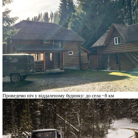
Проведемо ніч у віддаленому будинку: до села ~8 км