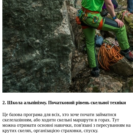
2. Школа альпінізму. Початковий рівень скельної техніки
Це базова програма для всіх, хто хоче почати займатися
скелелазінням, або ходити скельні маршрути в горах. Тут
можна отримати основні навички, пов'язані з пересуванням на
крутих скелях, організацією страховки, спуску.