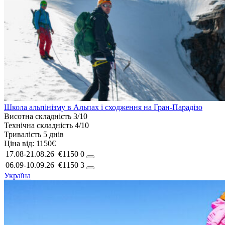
Школа альпінізму в Альпах і сходження на Гран-Парадізо
Висотна складність
3/10
Технічна складність
4/10
Тривалість
5 днів
Ціна від:
1150€
17.08-21.08.26
€1150
0
06.09-10.09.26
€1150
3
Україна