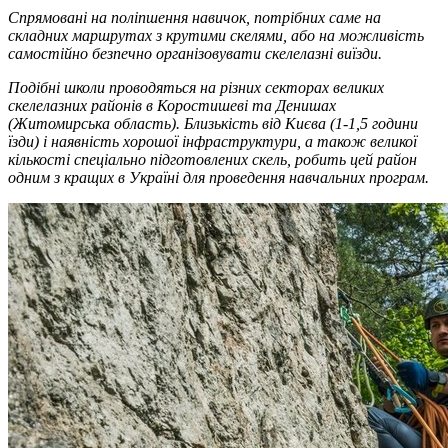
Спрямовані на поліпшення навичок, потрібних саме на
складних маршрутах з крутими скелями, або на можливість
самостійно безпечно організовувати скелелазні виїзди.
Подібні школи проводяться на різних секторах великих
скелелазних районів в Коростишеві та Денишах
(Житомирська область). Близькість від Києва (1-1,5 години
їзди) і наявність хорошої інфраструктури, а також великої
кількості спеціально підготовлених скель, робить цей район
одним з кращих в Україні для проведення навчальних програм.