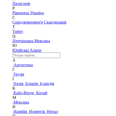
Патагонія
Р
Рівнинна Україна
С
Середземномор'я
Скандинавія
Т
Тибет
Ц
Центральна Мексика
Ю
Юлійські Альпи
А
Аргентина
Г
Грузія
І
Італія
Іспанія
Ісландія
К
Кабо-Верде
Китай
М
Мексика
Н
Намібія
Норвегія
Непал