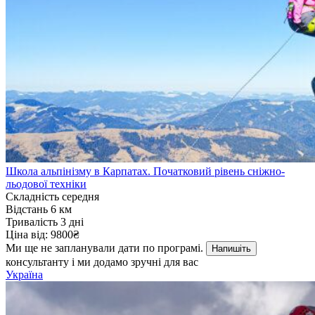
Школа альпінізму в Карпатах. Початковий рівень сніжно-
льодової техніки
Складність
середня
Відстань
6 км
Тривалість
3 дні
Ціна від:
9800₴
Ми ще не запланували дати по програмі.
Напишіть
консультанту і ми додамо зручні для вас
Україна