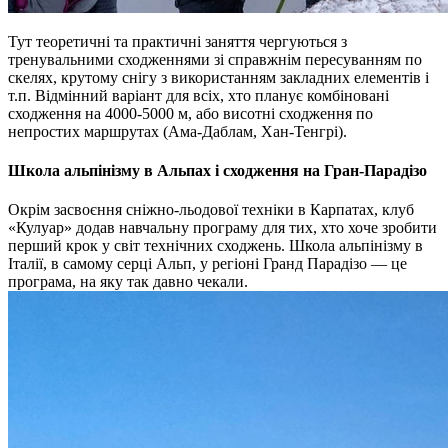
Тут теоретичні та практичні заняття чергуються з
тренувальними сходженнями зі справжнім пересуванням по
скелях, крутому снігу з використанням закладних елементів і
т.п. Відмінний варіант для всіх, хто планує комбіновані
сходження на 4000-5000 м, або висотні сходження по
непростих маршрутах (Ама-Даблам, Хан-Тенгрі).
Школа альпінізму в Альпах і сходження на Гран-Парадізо
Окрім засвоєння сніжно-льодової техніки в Карпатах, клуб
«Кулуар» додав навчальну програму для тих, хто хоче зробити
перший крок у світ технічних сходжень. Школа альпінізму в
Італії, в самому серці Альп, у регіоні Гранд Парадізо — це
програма, на яку так давно чекали.