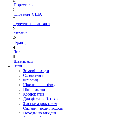
П
Португалія
С
Словенія
США
Т
Туреччина
Танзанія
У
Україна
Ф
Франція
Ч
Чилі
Ш
Швейцарія
Типи
Зимові походи
Сходження
Фрірайд
Школи альпінізму
Піші походи
Корпоратив
Для дітей та батьків
З легким рюкзаком
Сплави - водні походи
Походи на вихідні