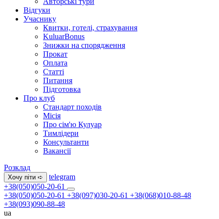
Авторські тури
Відгуки
Учаснику
Квитки, готелі, страхування
KuluarBonus
Знижки на спорядження
Прокат
Оплата
Статті
Питання
Підготовка
Про клуб
Стандарт походів
Місія
Про сім'ю Кулуар
Тимлідери
Консультанти
Вакансії
Розклад
telegram
Хочу піти ➪
+38(050)050-20-61
+38(050)050-20-61
+38(097)030-20-61
+38(068)010-88-48
+38(093)090-88-48
ua