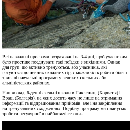
Всі навчальні програми розраховані на 3-4 дні, щоб учасникам
було простіше поєднувати такі поїздки з вихідними. Однак
для груп, що активно тренуються, або учасників, які
готуються до певних складних гір, є можливість робити більш
тривалі навчальні програми у великих скельних або
альпіністських районах.
Наприклад, 6-денні скельні школи в Паклениці (Хорватія) і
Враці (Болгарія), на яких досить часу не лише на отримання
інформації та відпрацювання прийомів, але і на закріплення
на тренувальних сходженнях. Подібну програму ми плануємо
зробити регулярної в найближчі сезони..