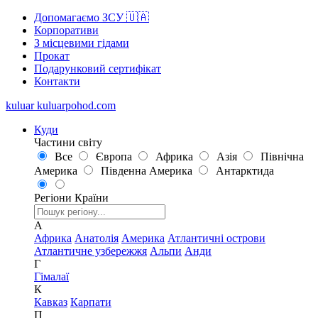
Допомагаємо ЗСУ 🇺🇦
Корпоративи
З місцевими гідами
Прокат
Подарунковий сертифікат
Контакти
kuluar
k
u
l
u
a
r
p
o
h
o
d
.
c
o
m
Куди
Частини світу
Все
Європа
Африка
Азія
Північна
Америка
Південна Америка
Антарктида
Регіони
Країни
А
Африка
Анатолія
Америка
Атлантичні острови
Атлантичне узбережжя
Альпи
Анди
Г
Гімалаї
К
Кавказ
Карпати
П