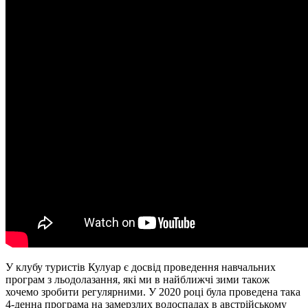
У клубу туристів Кулуар є досвід проведення навчальних
програм з льодолазання, які ми в найближчі зими також
хочемо зробити регулярними. У 2020 році була проведена така
4-денна програма на замерзлих водоспадах в австрійському