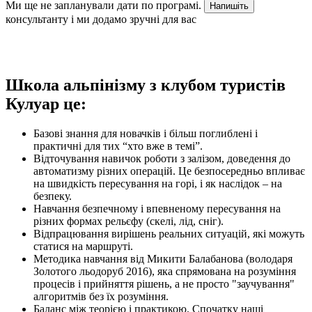
Ми ще не запланували дати по програмі.
Напишіть
консультанту і ми додамо зручні для вас
Школа альпінізму з клубом туристів
Кулуар це:
Базові знання для новачків і більш поглиблені і
практичні для тих “хто вже в темі”.
Відточування навичок роботи з залізом, доведення до
автоматизму різних операцій. Це безпосередньо впливає
на швидкість пересування на горі, і як наслідок – на
безпеку.
Навчання безпечному і впевненому пересування на
різних формах рельєфу (скелі, лід, сніг).
Відпрацювання вирішень реальних ситуацій, які можуть
статися на маршруті.
Методика навчання від Микити Балабанова (володаря
Золотого льодоруб 2016), яка спрямована на розуміння
процесів і прийняття рішень, а не просто "заучування"
алгоритмів без їх розуміння.
Баланс між теорією і практикою. Спочатку наші