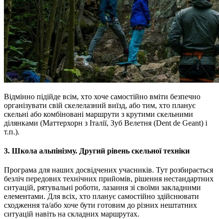
Відмінно підійде всім, хто хоче самостійно вміти безпечно
організувати свій скелелазний виїзд, або тим, хто планує
скельні або комбіновані маршрути з крутими скельними
ділянками (Маттерхорн з Італії, Зуб Велетня (Dent de Geant) і
т.п.).
3. Школа альпінізму. Другий рівень скельної техніки
Програма для наших досвідчених учасників. Тут розбирається
безліч передових технічних прийомів, рішення нестандартних
ситуацій, рятувальні роботи, лазання зі своїми закладними
елементами. Для всіх, хто планує самостійно здійснювати
сходження та/або хоче бути готовим до різних нештатних
ситуацій навіть на складних маршрутах.