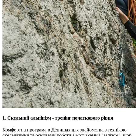
1. Скельний альпінізм - тренінг початкового рівня
Комфортна програма в Денишах для знайомства з технікою
скелелазіння та основами роботи з мотузками і "залізом", щоб