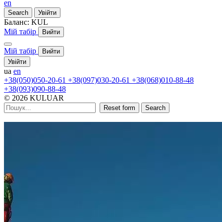
en
Search
Увійти
Баланс:
KUL
Мій табір
Вийти
Мій табір
Вийти
Увійти
ua
en
+38(050)050-20-61
+38(097)030-20-61
+38(068)010-88-48
+38(093)090-88-48
© 2026 KULUAR
Reset form
Search