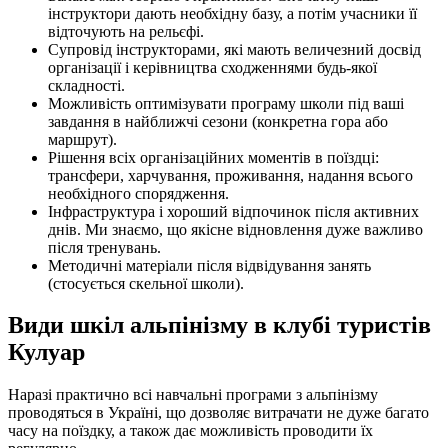
інструктори дають необхідну базу, а потім учасники її
відточують на рельєфі.
Супровід інструкторами, які мають величезний досвід
організації і керівництва сходженнями будь-якої
складності.
Можливість оптимізувати програму школи під ваші
завдання в найближчі сезони (конкретна гора або
маршрут).
Рішення всіх організаційних моментів в поїздці:
трансфери, харчування, проживання, надання всього
необхідного спорядження.
Інфраструктура і хороший відпочинок після активних
днів. Ми знаємо, що якісне відновлення дуже важливо
після тренувань.
Методичні матеріали після відвідування занять
(стосується скельної школи).
Види шкіл альпінізму в клубі туристів
Кулуар
Наразі практично всі навчальні програми з альпінізму
проводяться в Україні, що дозволяє витрачати не дуже багато
часу на поїздку, а також дає можливість проводити їх