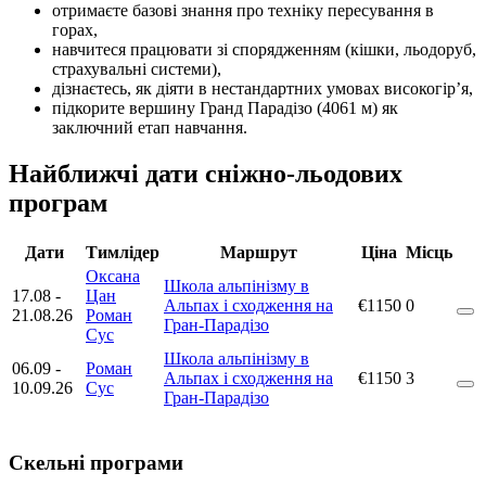
отримаєте базові знання про техніку пересування в
горах,
навчитеся працювати зі спорядженням (кішки, льодоруб,
страхувальні системи),
дізнаєтесь, як діяти в нестандартних умовах високогір’я,
підкорите вершину Гранд Парадізо (4061 м) як
заключний етап навчання.
Найближчі дати сніжно-льодових
програм
Дати
Тимлідер
Маршрут
Ціна
Місць
Оксана
Школа альпінізму в
17.08
-
Цан
Альпах і сходження на
€1150
0
21.08.26
Роман
Гран-Парадізо
Сус
Школа альпінізму в
06.09
-
Роман
Альпах і сходження на
€1150
3
10.09.26
Сус
Гран-Парадізо
Скельні програми