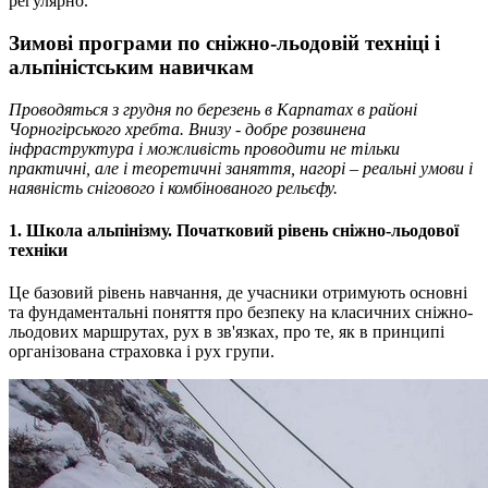
регулярно.
Зимові програми по сніжно-льодовій техніці і
альпіністським навичкам
Проводяться з грудня по березень в Карпатах в районі
Чорногірського хребта. Внизу - добре розвинена
інфраструктура і можливість проводити не тільки
практичні, але і теоретичні заняття, нагорі – реальні умови і
наявність снігового і комбінованого рельєфу.
1. Школа альпінізму. Початковий рівень сніжно-льодової
техніки
Це базовий рівень навчання, де учасники отримують основні
та фундаментальні поняття про безпеку на класичних сніжно-
льодових маршрутах, рух в зв'язках, про те, як в принципі
організована страховка і рух групи.