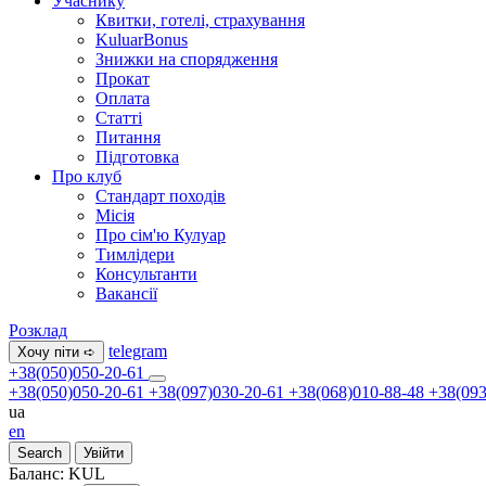
Учаснику
Квитки, готелі, страхування
KuluarBonus
Знижки на спорядження
Прокат
Оплата
Статті
Питання
Підготовка
Про клуб
Стандарт походів
Місія
Про сім'ю Кулуар
Тимлідери
Консультанти
Вакансії
Розклад
telegram
Хочу піти ➪
+38(050)050-20-61
+38(050)050-20-61
+38(097)030-20-61
+38(068)010-88-48
+38(093
ua
en
Search
Увійти
Баланс:
KUL