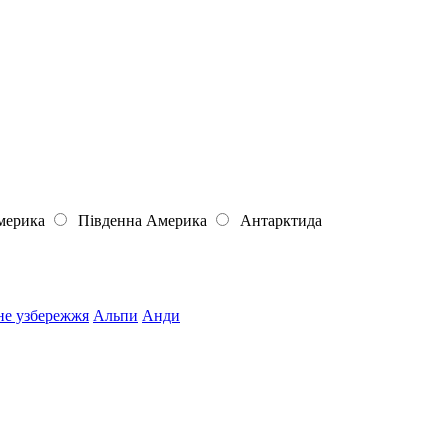
мерика
Південна Америка
Антарктида
не узбережжя
Альпи
Анди