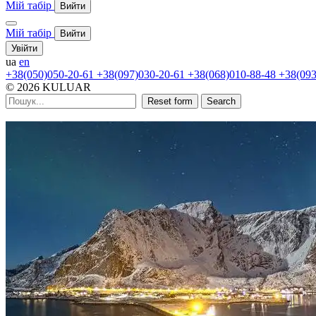
Мій табір
Вийти
Мій табір
Вийти
Увійти
ua
en
+38(050)050-20-61
+38(097)030-20-61
+38(068)010-88-48
+38(093
© 2026 KULUAR
Reset form
Search