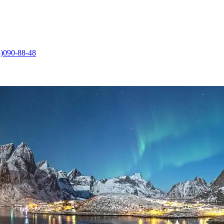
)090-88-48