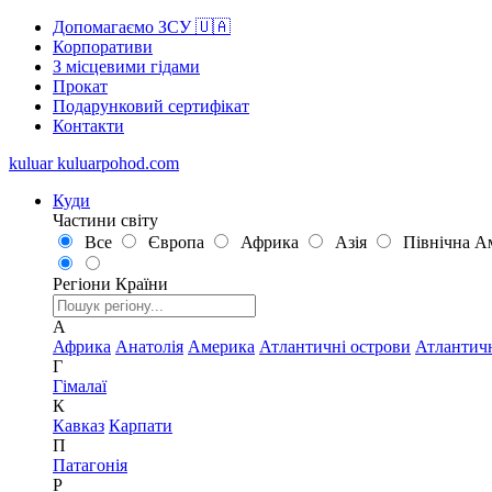
Допомагаємо ЗСУ 🇺🇦
Корпоративи
З місцевими гідами
Прокат
Подарунковий сертифікат
Контакти
kuluar
k
u
l
u
a
r
p
o
h
o
d
.
c
o
m
Куди
Частини світу
Все
Європа
Африка
Азія
Північна А
Регіони
Країни
А
Африка
Анатолія
Америка
Атлантичні острови
Атлантич
Г
Гімалаї
К
Кавказ
Карпати
П
Патагонія
Р