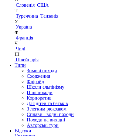
Словенія
США
Т
Туреччина
Танзанія
У
Україна
Ф
Франція
Ч
Чилі
Ш
Швейцарія
Типи
Зимові походи
Сходження
Фрірайд
Школи альпінізму
Піші походи
Корпоратив
Для дітей та батьків
З легким рюкзаком
Сплави - водні походи
Походи на вихідні
Авторські тури
Відгуки