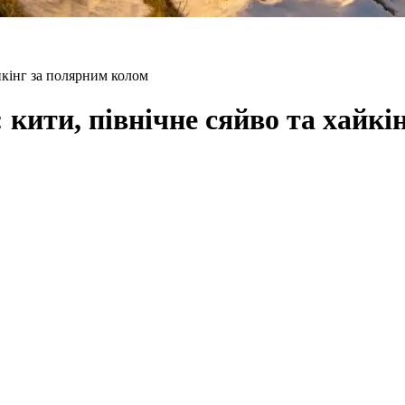
йкінг за полярним колом
кити, північне сяйво та хайкі