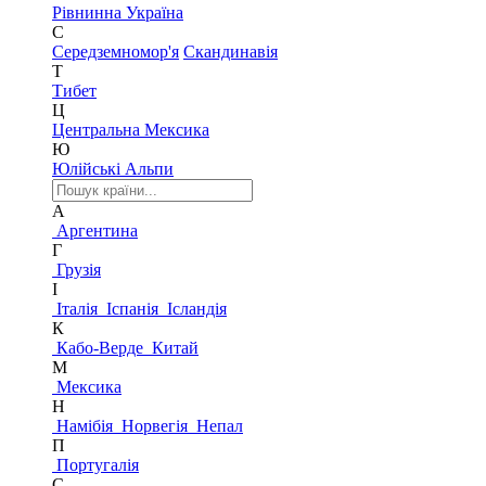
Рівнинна Україна
С
Середземномор'я
Скандинавія
Т
Тибет
Ц
Центральна Мексика
Ю
Юлійські Альпи
А
Аргентина
Г
Грузія
І
Італія
Іспанія
Ісландія
К
Кабо-Верде
Китай
М
Мексика
Н
Намібія
Норвегія
Непал
П
Португалія
С