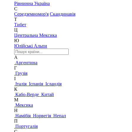
Рівнинна Україна
С
Середземномор'я
Скандинавія
Т
Тибет
Ц
Центральна Мексика
Ю
Юлійські Альпи
А
Аргентина
Г
Грузія
І
Італія
Іспанія
Ісландія
К
Кабо-Верде
Китай
М
Мексика
Н
Намібія
Норвегія
Непал
П
Португалія
С