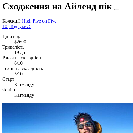
Сходження на Айленд пік
Колекції:
High Five on Five
10 | Відгуки: 5
Ціна від:
$2600
Тривалість
19 днів
Висотна складність
6/10
Технічна складність
5/10
Старт
Катманду
Фініш
Катманду