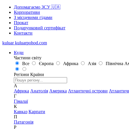
Допомагаємо ЗСУ 🇺🇦
Корпоративи
З місцевими гідами
Прокат
Подарунковий сертифікат
Контакти
kuluar
k
u
l
u
a
r
p
o
h
o
d
.
c
o
m
Куди
Частини світу
Все
Європа
Африка
Азія
Північна А
Регіони
Країни
А
Африка
Анатолія
Америка
Атлантичні острови
Атлантич
Г
Гімалаї
К
Кавказ
Карпати
П
Патагонія
Р