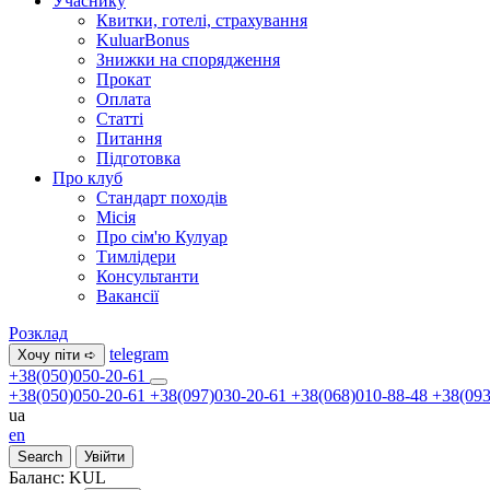
Учаснику
Квитки, готелі, страхування
KuluarBonus
Знижки на спорядження
Прокат
Оплата
Статті
Питання
Підготовка
Про клуб
Стандарт походів
Місія
Про сім'ю Кулуар
Тимлідери
Консультанти
Вакансії
Розклад
telegram
Хочу піти ➪
+38(050)050-20-61
+38(050)050-20-61
+38(097)030-20-61
+38(068)010-88-48
+38(093
ua
en
Search
Увійти
Баланс:
KUL