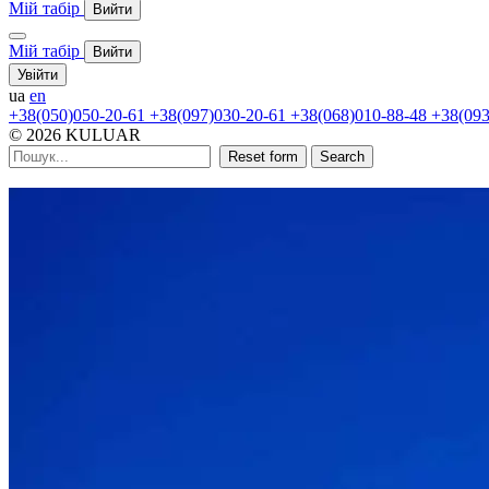
Мій табір
Вийти
Мій табір
Вийти
Увійти
ua
en
+38(050)050-20-61
+38(097)030-20-61
+38(068)010-88-48
+38(093
© 2026 KULUAR
Reset form
Search