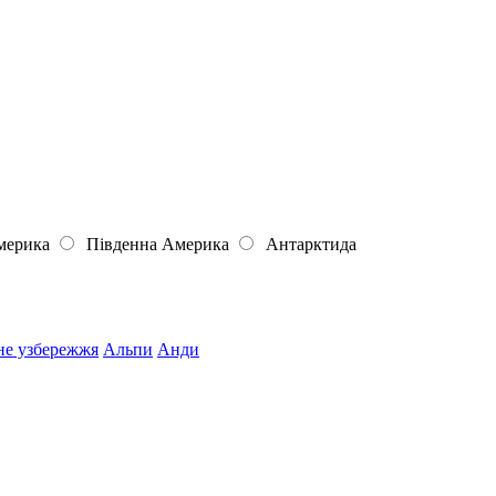
мерика
Південна Америка
Антарктида
не узбережжя
Альпи
Анди