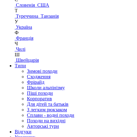
Словенія
США
Т
Туреччина
Танзанія
У
Україна
Ф
Франція
Ч
Чилі
Ш
Швейцарія
Типи
Зимові походи
Сходження
Фрірайд
Школи альпінізму
Піші походи
Корпоратив
Для дітей та батьків
З легким рюкзаком
Сплави - водні походи
Походи на вихідні
Авторські тури
Відгуки