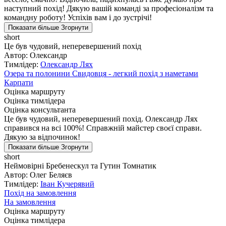
наступний похід! Дякую вашій команді за професіоналізм та
командну роботу! Успіхів вам і до зустрічі!
Показати більше
Згорнути
short
Це був чудовий, неперевершений похід
Автор: Олександр
Тимлідер:
Олександр Лях
Озера та полонини Свидовця - легкий похід з наметами
Карпати
Оцінка маршруту
Оцінка тимлідера
Оцінка консультанта
Це був чудовий, неперевершений похід. Олександр Лях
справився на всі 100%! Справжній майстер своєї справи.
Дякую за відпочинок!
Показати більше
Згорнути
short
Неймовірні Бребенескул та Гутин Томнатик
Автор: Олег Беляєв
Тимлідер:
Іван Кучерявий
Похід на замовлення
На замовлення
Оцінка маршруту
Оцінка тимлідера