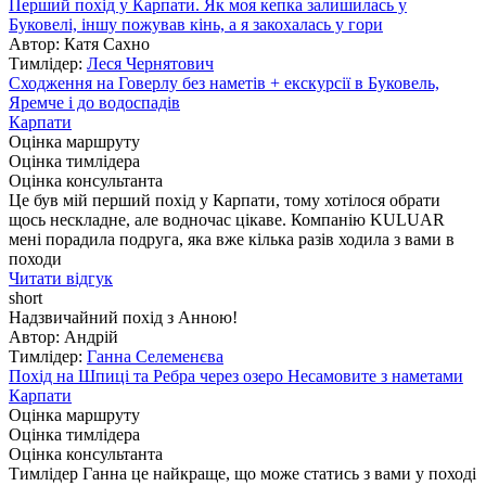
Перший похід у Карпати. Як моя кепка залишилась у
Буковелі, іншу пожував кінь, а я закохалась у гори
Автор: Катя Сахно
Тимлідер:
Леся Чернятович
Сходження на Говерлу без наметів + екскурсії в Буковель,
Яремче і до водоспадів
Карпати
Оцінка маршруту
Оцінка тимлідера
Оцінка консультанта
Це був мій перший похід у Карпати, тому хотілося обрати
щось нескладне, але водночас цікаве. Компанію KULUAR
мені порадила подруга, яка вже кілька разів ходила з вами в
походи
Читати відгук
short
Надзвичайний похід з Анною!
Автор: Андрій
Тимлідер:
Ганна Селеменєва
Похід на Шпиці та Ребра через озеро Несамовите з наметами
Карпати
Оцінка маршруту
Оцінка тимлідера
Оцінка консультанта
Тимлідер Ганна це найкраще, що може статись з вами у поході