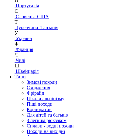
П
Португалія
С
Словенія
США
Т
Туреччина
Танзанія
У
Україна
Ф
Франція
Ч
Чилі
Ш
Швейцарія
Типи
Зимові походи
Сходження
Фрірайд
Школи альпінізму
Піші походи
Корпоратив
Для дітей та батьків
З легким рюкзаком
Сплави - водні походи
Походи на вихідні