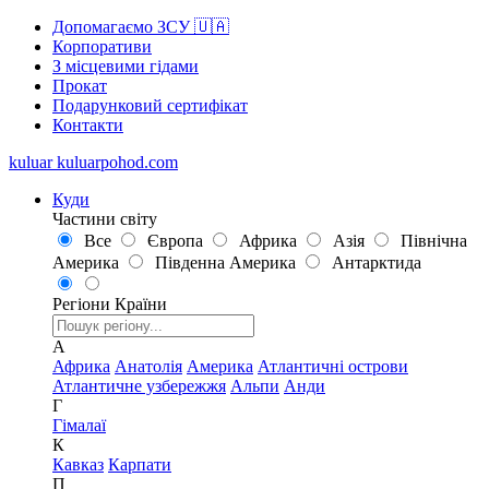
Допомагаємо ЗСУ 🇺🇦
Корпоративи
З місцевими гідами
Прокат
Подарунковий сертифікат
Контакти
kuluar
k
u
l
u
a
r
p
o
h
o
d
.
c
o
m
Куди
Частини світу
Все
Європа
Африка
Азія
Північна
Америка
Південна Америка
Антарктида
Регіони
Країни
А
Африка
Анатолія
Америка
Атлантичні острови
Атлантичне узбережжя
Альпи
Анди
Г
Гімалаї
К
Кавказ
Карпати
П