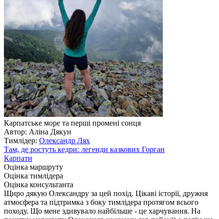
Карпатське море та перші промені сонця
Автор: Аліна Дякун
Тимлідер:
Олександр Лях
Там, де ростуть кедри: легенди казкових Горган
Карпати
Оцінка маршруту
Оцінка тимлідера
Оцінка консультанта
Щиро дякую Олександру за цей похід. Цікаві історії, дружня
атмосфера та підтримка з боку тимлідера протягом всього
походу. Що мене здивувало найбільше - це харчування. На