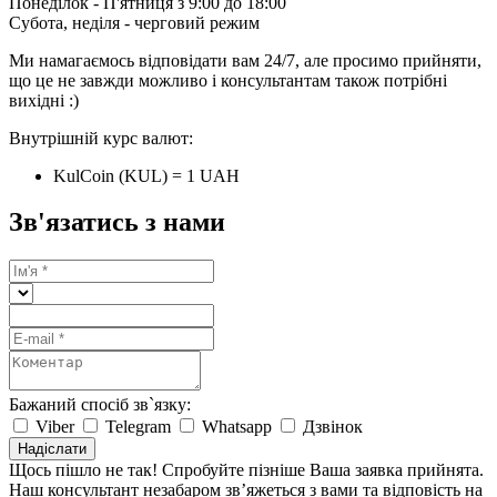
Понеділок - П'ятниця з 9:00 до 18:00
Субота, неділя - черговий режим
Ми намагаємось відповідати вам 24/7, але просимо прийняти,
що це не завжди можливо і консультантам також потрібні
вихідні :)
Внутрішній курс валют:
KulCoin (KUL) = 1 UAH
Зв'язатись з нами
Бажаний спосіб зв`язку:
Viber
Telegram
Whatsapp
Дзвінок
Надіслати
Щось пішло не так! Спробуйте пізніше
Ваша заявка прийнята.
Наш консультант незабаром зв’яжеться з вами та відповість на