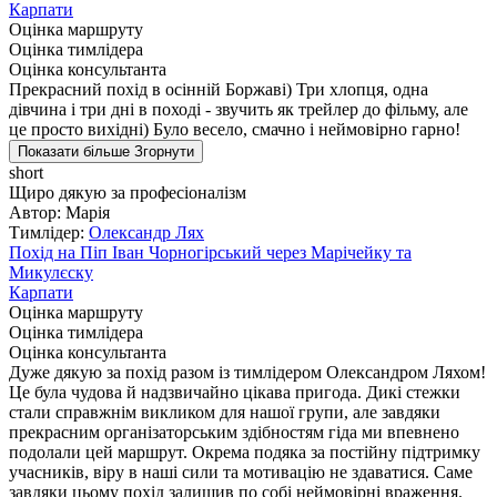
Карпати
Оцінка маршруту
Оцінка тимлідера
Оцінка консультанта
Прекрасний похід в осінній Боржаві) Три хлопця, одна
дівчина і три дні в поході - звучить як трейлер до фільму, але
це просто вихідні) Було весело, смачно і неймовірно гарно!
Показати більше
Згорнути
short
Щиро дякую за професіоналізм
Автор: Марія
Тимлідер:
Олександр Лях
Похід на Піп Іван Чорногірський через Марічейку та
Микулєску
Карпати
Оцінка маршруту
Оцінка тимлідера
Оцінка консультанта
Дуже дякую за похід разом із тимлідером Олександром Ляхом!
Це була чудова й надзвичайно цікава пригода. Дикі стежки
стали справжнім викликом для нашої групи, але завдяки
прекрасним організаторським здібностям гіда ми впевнено
подолали цей маршрут. Окрема подяка за постійну підтримку
учасників, віру в наші сили та мотивацію не здаватися. Саме
завдяки цьому похід залишив по собі неймовірні враження.