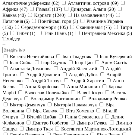
Атлантичне узбережжя (62)
Атлантичні острови (69)
Африка (47)
Гімалаї (137)
Динарські Альпи (20)
Кавказ (40)
Карпати (1240)
На замовлення (44)
Патагонія (6)
Понтійські гори (3)
Рівнинна Україна
(150)
Середземномор'я (105)
Скандинавія (75)
Татри
(5)
Тибет (1)
Тянь-Шань (1)
Центральна Мексика (5)
Тімлідер
--
Євгенія Нечитайлова
Іван Гладуняк
Іван Кучерявий
Іван Сойка
Ігор Случик
Ігор Цан
Адем Салтік
Анастасія Доманова
Андрій Біленький
Андрій
Гриник
Андрій Домшин
Андрій Дубок
Андрій
Ненченко
Андрій Ткачук
Андрій Харатин
Анна
Бєлова
Анна Корнієнко
Анна Мисишин
Барака
Марікі
В'ячеслав Полежайко
Валя Піскун
Василь
Дедерчук
Володимир Василишин
Володимир Рошко
Віктор Демянчук
Вікторія Паламарчук
Віра
Волошина
Віра Савчук
Віта Хоменко
Віталій
Супрун
Віталій Цибак
Ганна Селеменєва
Денис
Філімонов
Дмитро Горбатов
Дмитро Гуляєв
Дмитро
Сандул
Дмитро Ткач
Костянтин Мартинюк-Лотоцький
Леонід Верестун
Леся Чернятович
Лілія Декос