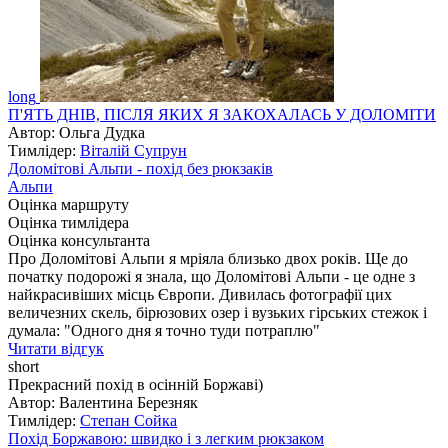
long
П'ЯТЬ ДНІВ, ПІСЛЯ ЯКИХ Я ЗАКОХАЛАСЬ У ДОЛОМІТИ
Автор: Ольга Дудка
Тимлідер:
Віталій Супрун
Доломітові Альпи - похід без рюкзаків
Альпи
Оцінка маршруту
Оцінка тимлідера
Оцінка консультанта
Про Доломітові Альпи я мріяла близько двох років. Ще до
початку подорожі я знала, що Доломітові Альпи - це одне з
найкрасивіших місць Європи. Дивилась фотографії цих
величезних скель, бірюзових озер і вузьких гірських стежок і
думала: "Одного дня я точно туди потраплю"
Читати відгук
short
Прекрасний похід в осінній Боржаві)
Автор: Валентина Березняк
Тимлідер:
Степан Сойка
Похід Боржавою: швидко і з легким рюкзаком