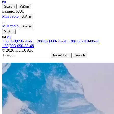
en
Search
Увійти
Баланс:
KUL
Мій табір
Вийти
Мій табір
Вийти
Увійти
ua
en
+38(050)050-20-61
+38(097)030-20-61
+38(068)010-88-48
+38(093)090-88-48
© 2026 KULUAR
Reset form
Search