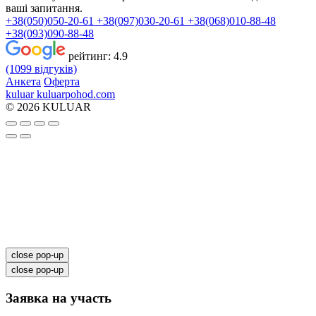
ваші запитання.
+38(050)050-20-61
+38(097)030-20-61
+38(068)010-88-48
+38(093)090-88-48
рейтинг:
4.9
(1099 відгуків)
Анкета
Оферта
kuluar
k
u
l
u
a
r
p
o
h
o
d
.
c
o
m
© 2026 KULUAR
close pop-up
close pop-up
Заявка на участь