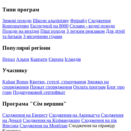
Типи програм
Зимові походи
Школи альпінізму
Фрірайд
Сходження
Корпоративи
Експедиції на 8000
Сплави - водні походи
Походи на вихідні
Піші походи
З легким рюкзаком
Для дітей
та батьків
З місцевими гідами
Популярні регіони
Непал
Альпи
Карпати
Європа
Ісландія
Учаснику
Kuluar Bonus
Квитки, готелі, страхування
Знижки на
спорядження
Прокат спорядження
Оплата програм
Блог про
гори
Подарунковий сертифікат
Програма "Сім вершин"
Сходження на Еверест
Сходження на Аконкагуа
Сходження
на Деналі
Сходження на Кіліманджаро
Сходження на пік
Вінсона
Сходження на Монблан
Сходження на піраміду
Карстенз