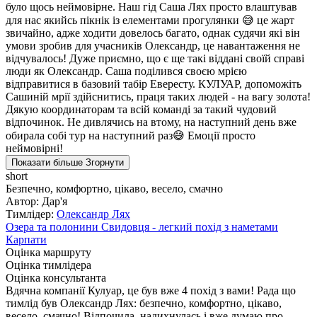
було щось неймовірне. Наш гід Саша Лях просто влаштував
для нас якийсь пікнік із елементами прогулянки 😅 це жарт
звичайно, адже ходити довелось багато, однак судячи які він
умови зробив для учасників Олександр, це навантаження не
відчувалось! Дуже приємно, що є ще такі віддані своїй справі
люди як Олександр. Саша поділився своєю мрією
відправитися в базовий табір Евересту. КУЛУАР, допоможіть
Сашиній мрії здійснитись, праця таких людей - на вагу золота!
Дякую координаторам та всій команді за такий чудовий
відпочинок. Не дивлячись на втому, на наступний день вже
обирала собі тур на наступний раз😅 Емоції просто
неймовірні!
Показати більше
Згорнути
short
Безпечно, комфортно, цікаво, весело, смачно
Автор: Дар'я
Тимлідер:
Олександр Лях
Озера та полонини Свидовця - легкий похід з наметами
Карпати
Оцінка маршруту
Оцінка тимлідера
Оцінка консультанта
Вдячна компанії Кулуар, це був вже 4 похід з вами! Рада що
тимлід був Олександр Лях: безпечно, комфортно, цікаво,
весело, смачно! Відпочила, надихнулась і вже думаю про