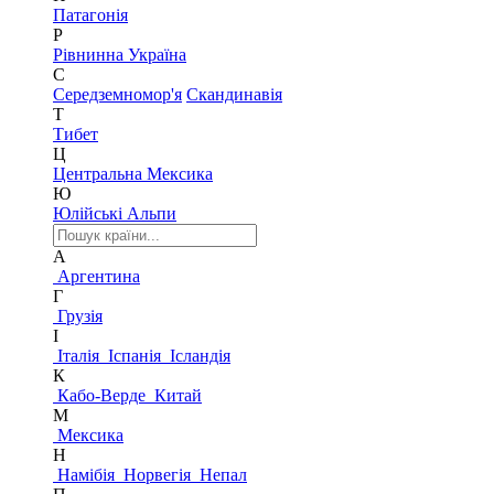
Патагонія
Р
Рівнинна Україна
С
Середземномор'я
Скандинавія
Т
Тибет
Ц
Центральна Мексика
Ю
Юлійські Альпи
А
Аргентина
Г
Грузія
І
Італія
Іспанія
Ісландія
К
Кабо-Верде
Китай
М
Мексика
Н
Намібія
Норвегія
Непал