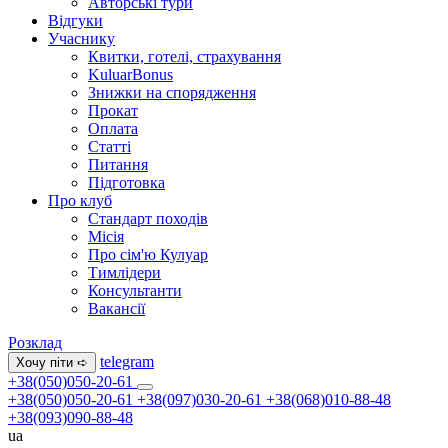
Авторські тури
Відгуки
Учаснику
Квитки, готелі, страхування
KuluarBonus
Знижки на спорядження
Прокат
Оплата
Статті
Питання
Підготовка
Про клуб
Стандарт походів
Місія
Про сім'ю Кулуар
Тимлідери
Консультанти
Вакансії
Розклад
telegram
Хочу піти ➪
+38(050)050-20-61
+38(050)050-20-61
+38(097)030-20-61
+38(068)010-88-48
+38(093)090-88-48
ua