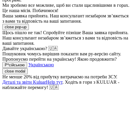
Ми зробимо все можливе, щоб ви стали щасливішими в горах.
Це наша місія. Побачимося!
Ваша заявка прийнята. Наш консультант незабаром зв’яжеться
з вами та відповість на ваші запитання.
close pop-up
Щось пішло не так! Спробуйте пізніше
Ваша заявка прийнята.
Наш консультант незабаром зв’яжеться з вами та відповість на
ваші запитання.
Давайте українською? 🇺🇦
Пошуковик чомусь вирішив показати вам ру-версію сайту.
Пропонуємо перейти на українську! Якою продовжити?
Українською
Р*сійською
close modal
Не менше 20% від прибутку витрачаємо на потреби ЗСУ.
Деталі та звіти KuluarHelp тут
. Ходіть в гори з KULUAR -
наближайте перемогу! 🇺🇦