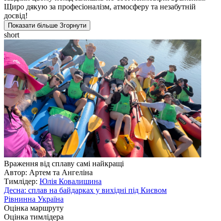
Щиро дякую за професіоналізм, атмосферу та незабутній
досвід!
Показати більше
Згорнути
short
Враження від сплаву самі найкращі
Автор: Артем та Ангеліна
Тимлідер:
Юлія Ковалишина
Десна: сплав на байдарках у вихідні під Києвом
Рівнинна Україна
Оцінка маршруту
Оцінка тимлідера