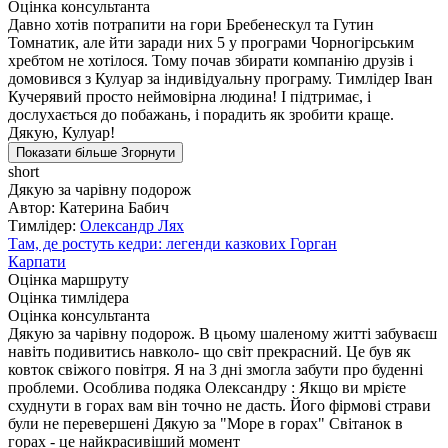
Оцінка консультанта
Давно хотів потрапити на гори Бребенескул та Гутин
Томнатик, але йти заради них 5 у програми Чорногірським
хребтом не хотілося. Тому почав збирати компанію друзів і
домовився з Кулуар за індивідуальну програму. Тимлідер Іван
Кучерявий просто неймовірна людина! І підтримає, і
дослухається до побажань, і порадить як зробити краще.
Дякую, Кулуар!
Показати більше
Згорнути
short
Дякую за чарівну подорож
Автор: Катерина Бабич
Тимлідер:
Олександр Лях
Там, де ростуть кедри: легенди казкових Горган
Карпати
Оцінка маршруту
Оцінка тимлідера
Оцінка консультанта
Дякую за чарівну подорож. В цьому шаленому житті забуваєш
навіть подивитись навколо- що світ прекрасний. Це був як
ковток свіжого повітря. Я на 3 дні змогла забути про буденні
проблеми. Особлива подяка Олександру : Якщо ви мрієте
схуднути в горах вам він точно не дасть. Його фірмові страви
були не перевершені Дякую за "Море в горах" Світанок в
горах - це найкрасивіший момент