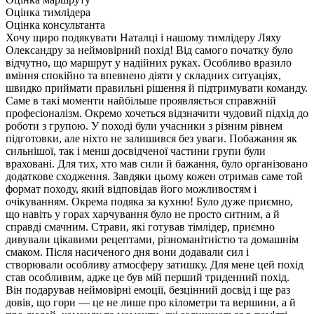
Оцінка тимлідера
Оцінка консультанта
Хочу щиро подякувати Наталці і нашому тимлідеру Ляху
Олександру за неймовірний похід! Від самого початку було
відчутно, що маршрут у надійних руках. Особливо вразило
вміння спокійно та впевнено діяти у складних ситуаціях,
швидко приймати правильні рішення й підтримувати команду.
Саме в такі моменти найбільше проявляється справжній
професіоналізм. Окремо хочеться відзначити чудовий підхід до
роботи з групою. У поході були учасники з різним рівнем
підготовки, але ніхто не залишився без уваги. Побажання як
сильнішої, так і менш досвідченої частини групи були
враховані. Для тих, хто мав сили й бажання, було організовано
додаткове сходження. Завдяки цьому кожен отримав саме той
формат походу, який відповідав його можливостям і
очікуванням. Окрема подяка за кухню! Було дуже приємно,
що навіть у горах харчування було не просто ситним, а й
справді смачним. Страви, які готував тімлідер, приємно
дивували цікавими рецептами, різноманітністю та домашнім
смаком. Після насиченого дня вони додавали сил і
створювали особливу атмосферу затишку. Для мене цей похід
став особливим, адже це був мій перший триденний похід.
Він подарував неймовірні емоції, безцінний досвід і ще раз
довів, що гори — це не лише про кілометри та вершини, а й