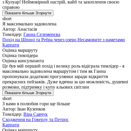
з Кулуар! Неймовірний настрій, вайб та захоплення своєю
справою
Показати більше
Згорнути
short
Я максимально задоволена
Автор: Анастасія
Тимлідер:
Ганна Селеменєва
Похід на Шпиці та Ребра через озеро Несамовите з наметами
Карпати
Оцінка маршруту
Оцінка тимлідера
Оцінка консультанта
Це був мій перший похід і велику роль відіграла тимлідер - я
максимально задоволена маршрутом і тим як Ганна
пропонувала додаткові прогулянки заради відкриття
прекрасних пейзажів. Дуже вдячна за цю можливість, душевні
розмови, підтримку і купу кльових світлин
Показати більше
Згорнути
short
З вами я полюбив гори ще більше
Автор: Іван Кузенков
Тимлідер:
Віра Савчук
Сходження на Говерлу та Петрос
Карпати
Оцінка маршруту