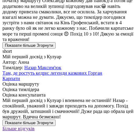
початку маршруту Олександр кожному дав пайок)) а потім ще
додатково на великій зупинці підгодовував нас😀 навіть
додому привезла смаколики, все не осилила. За харчування
взагалі можна не думати. Дякуємо, що тимлідер погодився
зустріти з нами світанок на Кінь Грофенський, встати в 4
ранку було ой як не легко кожному з нас. Побачили карпатське
море та перші промені сонця 😍 Похід 10 з 10! Дякую за емоції
та враження!
Показати більше
Згорнути
short
Мій перший досвід з Кулуар
Автор: Анна
Тимлідер:
Назар Максим'юк
Там, де ростуть кедри: легенди казкових Горган
Карпати
Оцінка маршруту
Оцінка тимлідера
Оцінка консультанта
Мій перший досвід з Кулуар і впевнена не останній! Назар -
спокійний, уважний і завжди приходить на допомогу. Похід
був дружній, затишний і смачнючий! Дуже рада що обрала цей
маршрут. Вдячна безмежно!
Показати більше
Згорнути
Більше відгуків