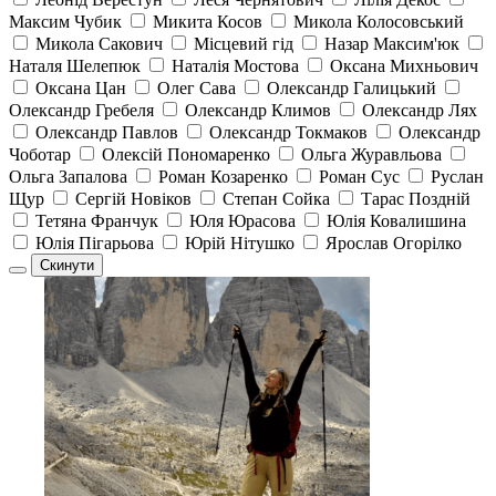
Максим Чубик
Микита Косов
Микола Колосовський
Микола Сакович
Місцевий гід
Назар Максим'юк
Наталя Шелепюк
Наталія Мостова
Оксана Михньович
Оксана Цан
Олег Сава
Олександр Галицький
Олександр Гребеля
Олександр Климов
Олександр Лях
Олександр Павлов
Олександр Токмаков
Олександр
Чоботар
Олексій Пономаренко
Ольга Журавльова
Ольга Запалова
Роман Козаренко
Роман Сус
Руслан
Щур
Сергій Новіков
Степан Сойка
Тарас Позднiй
Тетяна Франчук
Юля Юрасова
Юлія Ковалишина
Юлія Пігарьова
Юрій Нітушко
Ярослав Огорілко
Скинути