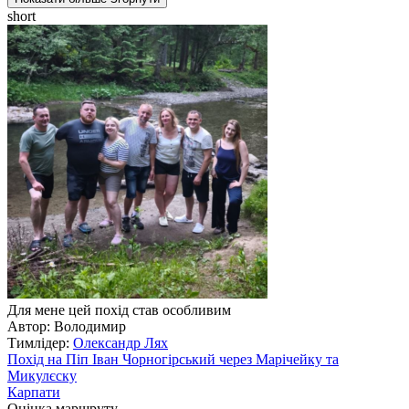
short
Для мене цей похід став особливим
Автор: Володимир
Тимлідер:
Олександр Лях
Похід на Піп Іван Чорногірський через Марічейку та
Микулєску
Карпати
Оцінка маршруту