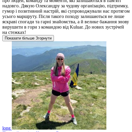
про людей, команду та моменти, які залишаються в пам'яті
надовго. Дякую Олександру за чудову організацію, підтримку,
гумор і позитивний настрій, які супроводжували нас протягом
усього маршруту. Після такого походу залишаються не лише
яскраві спогади та гарні знайомства, а й велике бажання знову
вирушити в гори з командою від Kuluar. До нових зустрічей
на стежках!
Показати більше
Згорнути
long