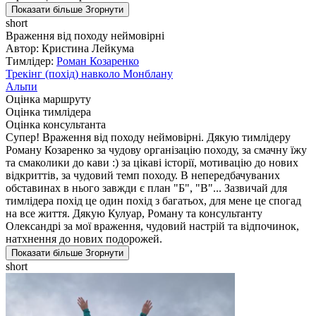
Показати більше
Згорнути
short
Враження від походу неймовірні
Автор: Кристина Лейкума
Тимлідер:
Роман Козаренко
Трекінг (похід) навколо Монблану
Альпи
Оцінка маршруту
Оцінка тимлідера
Оцінка консультанта
Супер! Враження від походу неймовірні. Дякую тимлідеру
Роману Козаренко за чудову організацію походу, за смачну їжу
та смаколики до кави :) за цікаві історії, мотивацію до нових
відкриттів, за чудовий темп походу. В непередбачуваних
обставинах в нього завжди є план "Б", "В"... Зазвичай для
тимлідера похід це один похід з багатьох, для мене це спогад
на все життя. Дякую Кулуар, Роману та консультанту
Олександрі за мої враження, чудовий настрій та відпочинок,
натхнення до нових подорожей.
Показати більше
Згорнути
short