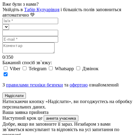
Вже були з нами?
Увійдіть в
Табір Кулуарівця
і більшість полів заповниться
автоматично 💚
0
/
350
Бажаний спосіб зв`язку:
Viber
Telegram
Whatsapp
Дзвінок
З
правилами техніки безпеки
та
офертою
ознайомлений
Надіслати
Натискаючи кнопку «Надіслати», ви погоджуєтесь на обробку
персональних даних.
Ваша заявка прийнята
Наступний крок це
анкета учасника
Добре, якщо ви заповните її зараз. Незабаром з вами
зв’яжеться консультант та відповість на усі запитання по
програмі.