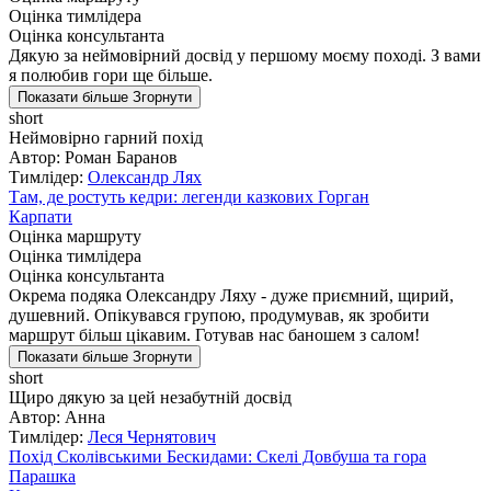
Оцінка тимлідера
Оцінка консультанта
Дякую за неймовірний досвід у першому моєму поході. З вами
я полюбив гори ще більше.
Показати більше
Згорнути
short
Неймовірно гарний похід
Автор: Роман Баранов
Тимлідер:
Олександр Лях
Там, де ростуть кедри: легенди казкових Горган
Карпати
Оцінка маршруту
Оцінка тимлідера
Оцінка консультанта
Окрема подяка Олександру Ляху - дуже приємний, щирий,
душевний. Опікувався групою, продумував, як зробити
маршрут більш цікавим. Готував нас баношем з салом!
Показати більше
Згорнути
short
Щиро дякую за цей незабутній досвід
Автор: Анна
Тимлідер:
Леся Чернятович
Похід Сколівськими Бескидами: Скелі Довбуша та гора
Парашка