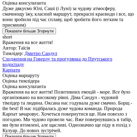
Оцінка консультанта
Дуже дякуємо Юлі, Саші (і Луні) за чудову атмосферу,
смачнющу їжу, класний маршрут, прекрасні краєвиди і все, що
вони зробили під час сплаву, щоб зробити його легким та
приємним)
Показати більше
Згорнути
short
Враження на все життя!
Автор: Таїсія
Тимлідер:
Дмитро Сандул
Сходження на Говерлу та прогулянка до Прутського
водоспаду
Карпати
Оцінка маршруту
Оцінка тимлідера
Оцінка консультанта
Враження на все життя! Позитивних емоцій - море. Все було
організовано на високому рівні. Діма Сандул - чудовий
тімлідер та людина. Оксана нас годувала дуже смачно. Борщ -
the best! В нас підібралась дуже чудова команда. Природа
Карпат зачаровує. Хочеться повернутися ще. Нам повезло з
погодою. Ми чудово провели час. Вже повернувшись в табір,
ми були втомлені, але щасливі. Однозначно ще піду в похід з
Кулуар. До нових зустрічей.
Показати більше
Згорнути