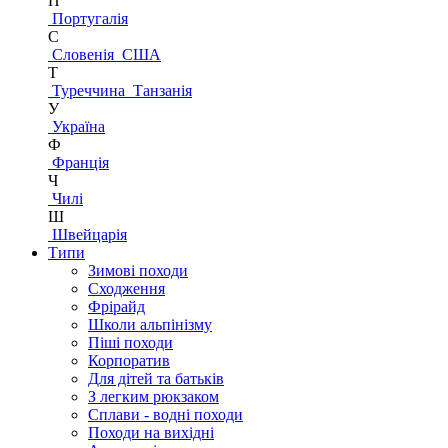
П
Португалія
С
Словенія
США
Т
Туреччина
Танзанія
У
Україна
Ф
Франція
Ч
Чилі
Ш
Швейцарія
Типи
Зимові походи
Сходження
Фрірайд
Школи альпінізму
Піші походи
Корпоратив
Для дітей та батьків
З легким рюкзаком
Сплави - водні походи
Походи на вихідні