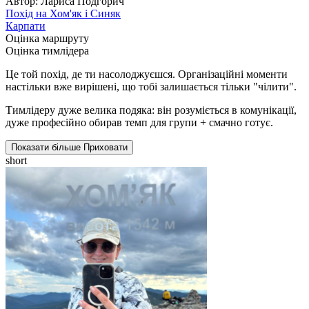
Автор: Лариса Подгорич
Похід на Хом'як і Синяк
Карпати
Оцінка маршруту
Оцінка тимлідера
Це той похід, де ти насолоджуєшся. Організаційні моменти
настільки вже вирішені, що тобі залишається тільки "чілити".
Тимлідеру дуже велика подяка: він розуміється в комунікації,
дуже професійно обирав темп для групи + смачно готує.
Показати більше
Приховати
short