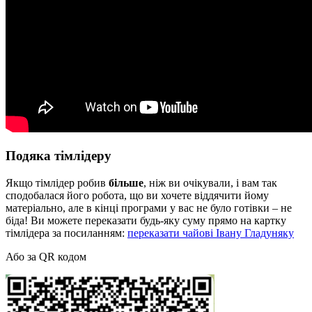
Подяка тімлідеру
Якщо тімлідер робив
більше
, ніж ви очікували, і вам так
сподобалася його робота, що ви хочете віддячити йому
матеріально, але в кінці програми у вас не було готівки – не
біда! Ви можете переказати будь-яку суму прямо на картку
тімлідера за посиланням:
переказати чайові Івану Гладуняку
Або за QR кодом