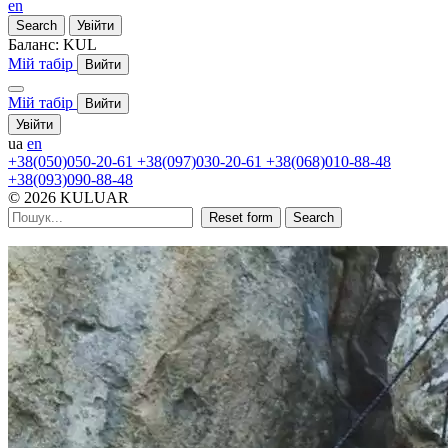
en
Search
Увійти
Баланс:
KUL
Мій табір
Вийти
Мій табір
Вийти
Увійти
ua
en
+38(050)050-20-61
+38(097)030-20-61
+38(068)010-88-48
+38(093)090-88-48
© 2026 KULUAR
Reset form
Search