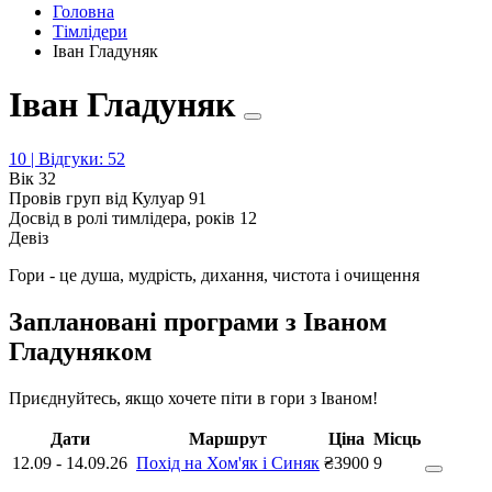
Головна
Тімлідери
Іван Гладуняк
Іван Гладуняк
10 | Відгуки: 52
Вік
32
Провів груп від Кулуар
91
Досвід в ролі тимлідера, років
12
Девіз
Гори - це душа, мудрість, дихання, чистота і очищення
Заплановані програми з Іваном
Гладуняком
Приєднуйтесь, якщо хочете піти в гори з Іваном!
Дати
Маршрут
Ціна
Місць
12.09
-
14.09.26
Похід на Хом'як і Синяк
₴3900
9