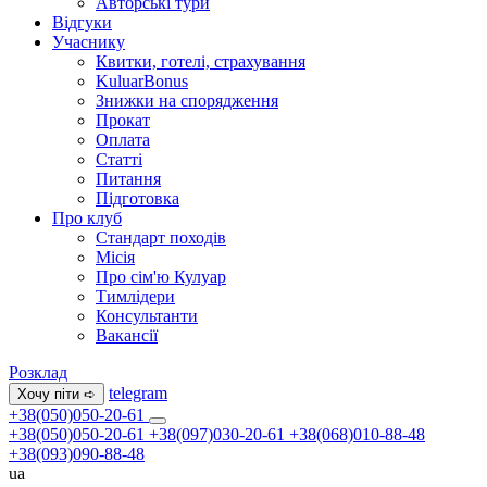
Авторські тури
Відгуки
Учаснику
Квитки, готелі, страхування
KuluarBonus
Знижки на спорядження
Прокат
Оплата
Статті
Питання
Підготовка
Про клуб
Стандарт походів
Місія
Про сім'ю Кулуар
Тимлідери
Консультанти
Вакансії
Розклад
telegram
Хочу піти ➪
+38(050)050-20-61
+38(050)050-20-61
+38(097)030-20-61
+38(068)010-88-48
+38(093)090-88-48
ua