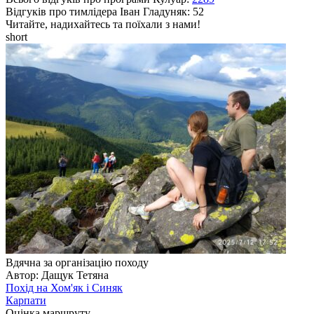
Відгуків про тимлідера
Іван Гладуняк
: 52
Читайте, надихайтесь та поїхали з нами!
short
Вдячна за організацію походу
Автор: Дащук Тетяна
Похід на Хом'як і Синяк
Карпати
Оцінка маршруту