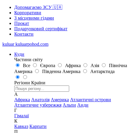
Допомагаємо ЗСУ 🇺🇦
Корпоративи
З місцевими гідами
Прокат
Подарунковий сертифікат
Контакти
kuluar
k
u
l
u
a
r
p
o
h
o
d
.
c
o
m
Куди
Частини світу
Все
Європа
Африка
Азія
Північна
Америка
Південна Америка
Антарктида
Регіони
Країни
А
Африка
Анатолія
Америка
Атлантичні острови
Атлантичне узбережжя
Альпи
Анди
Г
Гімалаї
К
Кавказ
Карпати
П