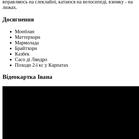
вправляюсь на слеклайні, катаюся на велосипеді, взимку - на
лижах.
Досягнення
Монблан
Маттерхорн
Мармолада
Брайтхорн
Казбек
Сасо ді Ляндро
Походи 2-ї кс у Карпатах
Відеокартка Івана