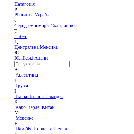
Патагонія
Р
Рівнинна Україна
С
Середземномор'я
Скандинавія
Т
Тибет
Ц
Центральна Мексика
Ю
Юлійські Альпи
А
Аргентина
Г
Грузія
І
Італія
Іспанія
Ісландія
К
Кабо-Верде
Китай
М
Мексика
Н
Намібія
Норвегія
Непал