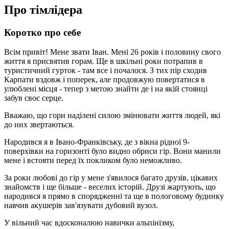
Про тімлідера
Коротко про себе
Всім привіт! Мене звати Іван. Мені 26 років і половину свого
життя я присвятив горам. Ще в шкільні роки потрапив в
туристичний гурток - там все і почалося. З тих пір сходив
Карпати вздовж і поперек, але продовжую повертатися в
улюблені місця - тепер з метою знайти де і на якій стоянці
забув своє серце.
Вважаю, що гори наділені силою змінювати життя людей, які
до них звертаються.
Народився я в Івано-Франківську, де з вікна рідної 9-
поверхівки на горизонті було видно обриси гір. Вони манили
мене і встояти перед їх покликом було неможливо.
За роки любові до гір у мене з'явилося багато друзів, цікавих
знайомств і ще більше - веселих історій. Друзі жартують, що
народився я прямо в спорядженні та ще в пологовому будинку
навчив акушерів зав'язувати дубовий вузол.
У вільний час вдосконалюю навички альпінізму,