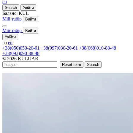
en
Search
Увійти
Баланс:
KUL
Мій табір
Вийти
Мій табір
Вийти
Увійти
ua
en
+38(050)050-20-61
+38(097)030-20-61
+38(068)010-88-48
+38(093)090-88-48
© 2026 KULUAR
Reset form
Search