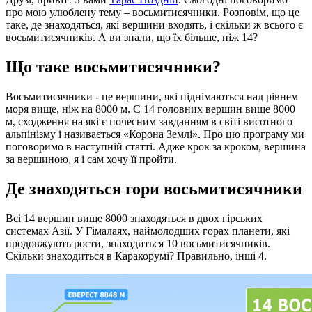
про мою улюблену тему – восьмитисячники. Розповім, що це
таке, де знаходяться, які вершини входять, і скільки ж всього є
восьмитисячників. А ви знали, що їх більше, ніж 14?
Що таке восьмитисячники?
Восьмитисячники - це вершини, які піднімаються над рівнем
моря вище, ніж на 8000 м. Є 14 головних вершин вище 8000
м, сходження на які є почесним завданням в світі висотного
альпінізму і називається «Корона Землі». Про цю програму ми
поговоримо в наступній статті. Адже крок за кроком, вершина
за вершиною, я і сам хочу її пройти.
Де знаходяться гори восьмитисячники
Всі 14 вершин вище 8000 знаходяться в двох гірських
системах Азії. У Гімалаях, наймолодших горах планети, які
продовжують рости, знаходиться 10 восьмитисячників.
Скільки знаходиться в Каракорумі? Правильно, інші 4.