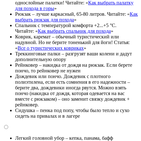
однослойные палатки! Читайте: «
Как выбрать палатку
для похода в горы
»
Рюкзак – лучше каркасный, 65-80 литров. Читайте: «
Как
выбрать рюкзак для похода
»
Спальник с температурой комфорта +2...+5 °С.
Читайте: «
Как выбрать спальник для похода
»
Коврик, каремат – обычный туристический или
надувной. Но не берите тоненький для йоги! Статья:
«
Все о туристических ковриках
»
Треккинговые палки – разгрузят ваши колени и дадут
дополнительную опору
Рейнковер – накидка от дождя на рюкзак. Если берете
пончо, то рейнковер не нужен
Дождевик или пончо. Дождевик с плотного
полиэтилена, если есть сомнения в его надежности –
берите два, дождевики иногда рвутся. Можно взять
пончо (накидка от дождя, которая одевается на вас
вместе с рюкзаком) – оно заменит связку дождевик +
рейнковер.
Сидушка – пенка под попу, чтобы было тепло и сухо
сидеть на привалах и в лагере
Легкий головной убор – кепка, панама, бафф