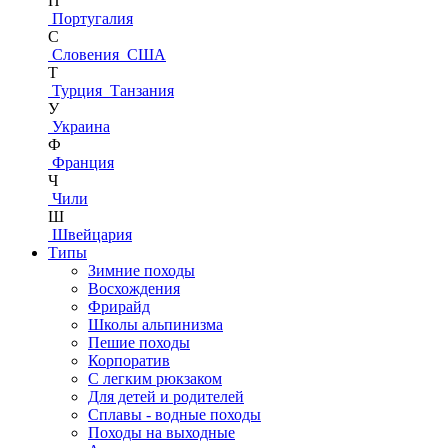
П
Португалия
С
Словения
США
Т
Турция
Танзания
У
Украина
Ф
Франция
Ч
Чили
Ш
Швейцария
Типы
Зимние походы
Восхождения
Фрирайд
Школы альпинизма
Пешие походы
Корпоратив
С легким рюкзаком
Для детей и родителей
Сплавы - водные походы
Походы на выходные