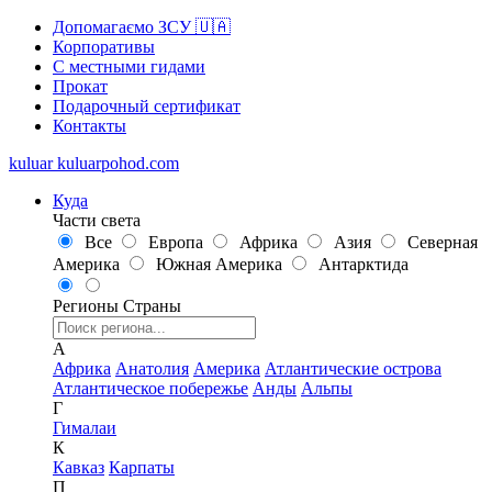
Допомагаємо ЗСУ 🇺🇦
Корпоративы
С местными гидами
Прокат
Подарочный сертификат
Контакты
kuluar
k
u
l
u
a
r
p
o
h
o
d
.
c
o
m
Куда
Части света
Все
Европа
Африка
Азия
Северная
Америка
Южная Америка
Антарктида
Регионы
Страны
А
Африка
Анатолия
Америка
Атлантические острова
Атлантическое побережье
Анды
Альпы
Г
Гималаи
К
Кавказ
Карпаты
П