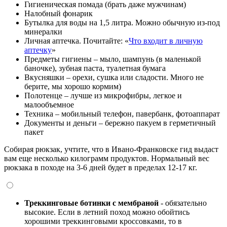
Гигиеническая помада (брать даже мужчинам)
Налобный фонарик
Бутылка для воды на 1,5 литра. Можно обычную из-под
минералки
Личная аптечка. Почитайте: «
Что входит в личную
аптечку
»
Предметы гигиены – мыло, шампунь (в маленькой
баночке), зубная паста, туалетная бумага
Вкусняшки – орехи, сушка или сладости. Много не
берите, мы хорошо кормим)
Полотенце – лучше из микрофибры, легкое и
малообъемное
Техника – мобильный телефон, павербанк, фотоаппарат
Документы и деньги – бережно пакуем в герметичный
пакет
Собирая рюкзак, учтите, что в Ивано-Франковске гид выдаст
вам еще несколько килограмм продуктов. Нормальный вес
рюкзака в походе на 3-6 дней будет в пределах 12-17 кг.
Треккинговые ботинки с мембраной
- обязательно
высокие. Если в летний поход можно обойтись
хорошими треккинговыми кроссовками, то в