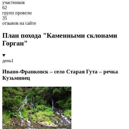
участников
62
групп провели
35
отзывов на сайте
План похода "Каменными склонами
Горган"
день
1
Ивано-Франковск – село Старая Гута – речка
Кузьминец