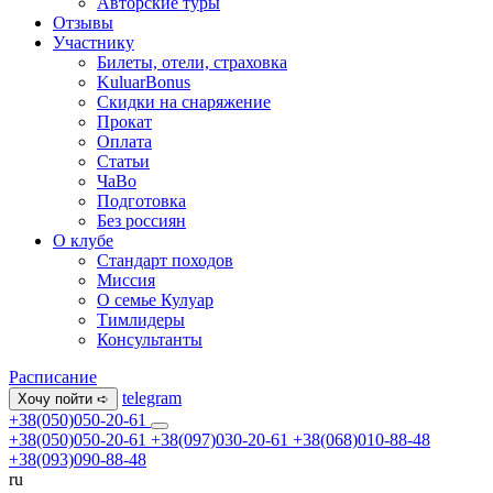
Авторские туры
Отзывы
Участнику
Билеты, отели, страховка
KuluarBonus
Скидки на снаряжение
Прокат
Оплата
Статьи
ЧаВо
Подготовка
Без россиян
О клубе
Стандарт походов
Миссия
О семье Кулуар
Тимлидеры
Консультанты
Расписание
telegram
Хочу пойти ➪
+38(050)050-20-61
+38(050)050-20-61
+38(097)030-20-61
+38(068)010-88-48
+38(093)090-88-48
ru