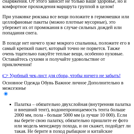
снаряжения. От этого зависит не только ваше здоровье, но и
комфортное прохождения маршрута группой в целом!
При упаковке рюкзака все вещи положите в гермомешки или
целлофановые пакеты (можно плотные мусорные), это
убережет их от промокания в случае сильных дождей или
попадания снега.
В походе нет ничего хуже мокрого спальника, положите его в
самый крепкий пакет, который точно не порвется. Также
очень тщательно пакуйте теплые вещи, особенно пуховые.
Оставайтесь сухими и получайте удовольствие от
приключения!
👉 Удобный чек-лист для сбора, чтобы ничего не забыть!
Основное
Одежда
Обувь
Важное личное
Дополнительно в
межсезонье
Палатка – обязательно двухслойная (внутренняя палатка
и внешний тент), водонепроницаемость тента больше
2000 мм, пола - больше 5000 мм (а лучше 10 000). Если
вы берете свою палатку, обязательно пришлите ее фото
или модель менеджеру похода, и он скажет, подойдет ли
такая. Не берите в поход рыбацкие и китайские