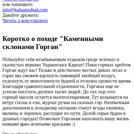
или напишите:
info@kuluarpohod.com
Давайте дружить:
Читать о консультанте
Коротко о походе "Каменными
склонами Горган"
Побалуйте себя незабываемым отдыхом среди зеленых и
скалистых вершин Украинских Карпат! Пики горных хребтов
Горган ждут вас! Только в девственно чистых диких лесах и
горах мы сможем вдохнуть пьянящий хвойный воздух,
отдохнуть от монотонности будней и отлично провести время.
Благодаря сравнительной отдаленности, Горганы еще не
успели посетить десятки тысяч людей. До сих пор этот
горный массив остается малопосещаемым. Тут колышатся на
ветру сосны и ели, журчат ручьи на склонах гор. Необычным
дополнением к походному питанию станут ягоды ежевики,
малины и черники, растущие по пути. Долой серые будни в
душных городах! Позвольте Горганам наполнить вашу жизнь
новыми ярко-зелеными красками :)