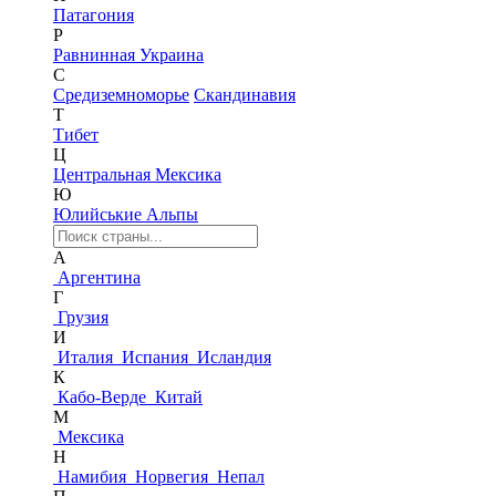
Патагония
Р
Равнинная Украина
С
Средиземноморье
Скандинавия
Т
Тибет
Ц
Центральная Мексика
Ю
Юлийськие Альпы
А
Аргентина
Г
Грузия
И
Италия
Испания
Исландия
К
Кабо-Верде
Китай
М
Мексика
Н
Намибия
Норвегия
Непал