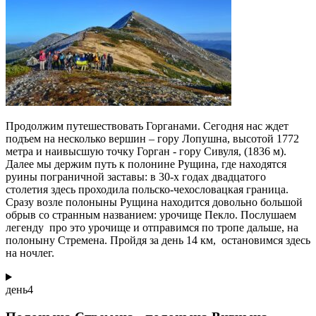
Продолжим путешествовать Горганами. Сегодня нас ждет
подъем на несколько вершин – гору Лопушна, высотой 1772
метра и наивысшую точку Горган - гору Сивуля, (1836 м).
Далее мы держим путь к полонине Рущина, где находятся
руины пограничной заставы: в 30-х годах двадцатого
столетия здесь проходила польско-чехословацкая граница.
Сразу возле полоныны Рущина находится довольно большой
обрыв со странным названием: урочище Пекло. Послушаем
легенду про это урочище и отправимся по тропе дальше, на
полоныну Стремена. Пройдя за день 14 км, остановимся здесь
на ночлег.
день
4