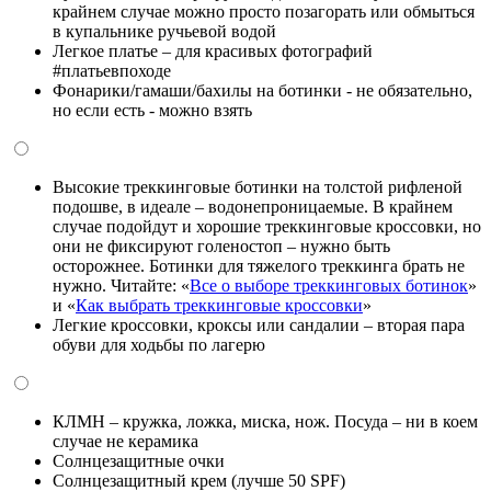
крайнем случае можно просто позагорать или обмыться
в купальнике ручьевой водой
Легкое платье – для красивых фотографий
#платьевпоходе
Фонарики/гамаши/бахилы на ботинки - не обязательно,
но если есть - можно взять
Высокие треккинговые ботинки на толстой рифленой
подошве, в идеале – водонепроницаемые. В крайнем
случае подойдут и хорошие треккинговые кроссовки, но
они не фиксируют голеностоп – нужно быть
осторожнее. Ботинки для тяжелого треккинга брать не
нужно. Читайте: «
Все о выборе треккинговых ботинок
»
и «
Как выбрать треккинговые кроссовки
»
Легкие кроссовки, кроксы или сандалии – вторая пара
обуви для ходьбы по лагерю
КЛМН – кружка, ложка, миска, нож. Посуда – ни в коем
случае не керамика
Солнцезащитные очки
Солнцезащитный крем (лучше 50 SPF)