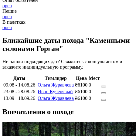
Опыт обязателен
open
Пешие
open
В палатках
open
Ближайшие даты похода "Каменными
склонами Горган"
Не нашли подходящих дат? Свяжитесь с консультантом и
закажите индивидуальную программу.
Даты
Тимлидер
Цена
Мест
09.08
-
14.08.26
Ольга Журавлева
₴6100
0
23.08
-
28.08.26
Иван Кучерявый
₴6100
0
13.09
-
18.09.26
Ольга Журавлева
₴6100
0
Впечатления о походе