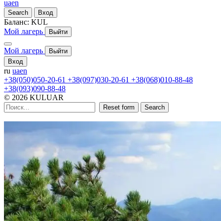
ua
en
Search
Вход
Баланс:
KUL
Мой лагерь
Выйти
Мой лагерь
Выйти
Вход
ru
ua
en
+38(050)050-20-61
+38(097)030-20-61
+38(068)010-88-48
+38(093)090-88-48
© 2026 KULUAR
Reset form
Search