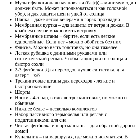
Мультифункциональная повязка (бафф) – минимум один
должен быть. Может использоваться и как головной
убор, и для защиты шеи и ушей от солнца
Шапка – даже летом вечерами в горах прохладно
Мембранная куртка – для защиты от ветра и дождя. В
крайнем случае можно взять ветровку
Мембранные штаны – берите, если есть легкие
однослойные. Если нет - можно обойтись без них
Флиска. Можно взять толстовку, но она тяжелее
Легкая рубашка с длинными рукавами или
синтетический реглан. Чтобы защищали от солнца и
быстро сохли
2-3 футболки. Для переходов лучше синтетика, для
лагеря – х/б
Треккинговые штаны для переходов - легкие и
быстросохнущие
Шорты
Носки - 4-5 пар, в идеале треккинговые, но можно и
обычные
Нижнее белье – несколько комплектов
Набор пассивного термобелья или реглан с
подштанниками для сна
Чистая футболка и шорты/штаны – для обратной дороги
домой
Купальник – на маршрутах, где можно искупаться. В