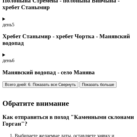
Полонына Стремена - полонына Вивчына -
хребет Станымир
день
5
Хребет Станымир - хребет Чортка - Манявский
водопад
день
6
Манявский водопад - село Манява
Всего дней: 6. Показать все
Свернуть
Показать больше
Обратите внимание
Как отправиться в поход "Каменными склонами
Горган"?
Выбираете желаемые даты, оставляете заявку и