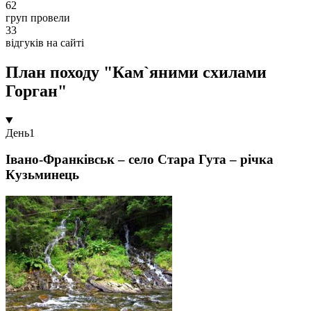
62
груп провели
33
відгуків на сайті
План походу "Кам`яними схилами
Горган"
День
1
Івано-Франківськ – село Стара Гута – річка
Кузьминець