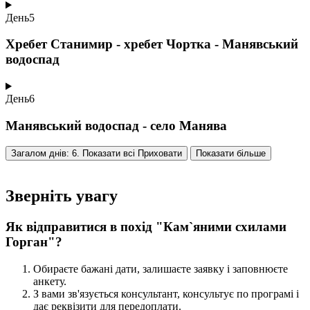
День
5
Хребет Станимир - хребет Чортка - Манявський
водоспад
День
6
Манявський водоспад - село Манява
Загалом днів: 6. Показати всі
Приховати
Показати більше
Зверніть увагу
Як відправитися в похід "Кам`яними схилами
Горган"?
Обираєте бажані дати, залишаєте заявку і заповнюєте
анкету.
З вами зв'язується консультант, консультує по програмі і
дає реквізити для передоплати.