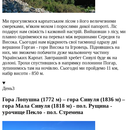
Ми прогуляємося карпатським лісом з його величезними
смереками, м'яким мохом і порослями дикої папороті. Ліс
подарує нам свіжість і казковий настрій. Вийшовши з лісу, ми
плавно піднімемося на перевал між вершинами Середня та
Висока. Сьогодні нам відкриють свої таємниці одразу дві
вершини Горган - гори Висока та Ігровець. Піднявшись на
них, ми зможемо побачити дуже мальовничу частину
Українських Карпат. Завтрашній хребет Сивулі буде як на
долоні. Трохи спустившись в напрямку полонини Погар,
зупинимось там на ночівлю. Сьогодні ми пройдемо 11 км,
набір висоти - 850 м.
День
3
Гора Лопушна (1772 м) – гора Сивуля (1836 м) –
гора Мала Сивуля (1818 м) - пол. Рущина -
урочище Пекло - пол. Стремена