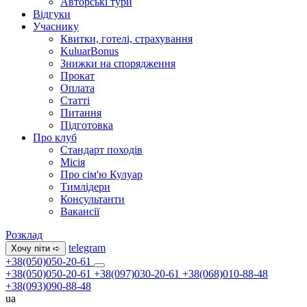
Авторські тури
Відгуки
Учаснику
Квитки, готелі, страхування
KuluarBonus
Знижки на спорядження
Прокат
Оплата
Статті
Питання
Підготовка
Про клуб
Стандарт походів
Місія
Про сім'ю Кулуар
Тимлідери
Консультанти
Вакансії
Розклад
telegram
Хочу піти ➪
+38(050)050-20-61
+38(050)050-20-61
+38(097)030-20-61
+38(068)010-88-48
+38(093)090-88-48
ua