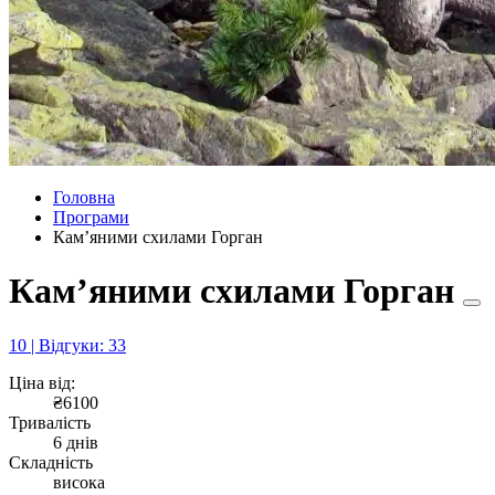
Головна
Програми
Камʼяними схилами Горган
Камʼяними схилами Горган
10 | Відгуки: 33
Ціна від:
₴6100
Тривалість
6 днів
Складність
висока