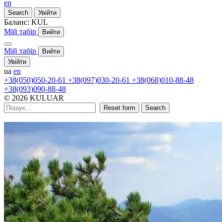
en
Search
Увійти
Баланс:
KUL
Мій табір
Вийти
Мій табір
Вийти
Увійти
ua
en
+38(050)050-20-61
+38(097)030-20-61
+38(068)010-88-48
+38(093)090-88-48
© 2026 KULUAR
Reset form
Search