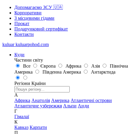
Допомагаємо ЗСУ 🇺🇦
Корпоративи
З місцевими гідами
Прокат
Подарунковий сертифікат
Контакти
kuluar
k
u
l
u
a
r
p
o
h
o
d
.
c
o
m
Куди
Частини світу
Все
Європа
Африка
Азія
Північна
Америка
Південна Америка
Антарктида
Регіони
Країни
А
Африка
Анатолія
Америка
Атлантичні острови
Атлантичне узбережжя
Альпи
Анди
Г
Гімалаї
К
Кавказ
Карпати
П