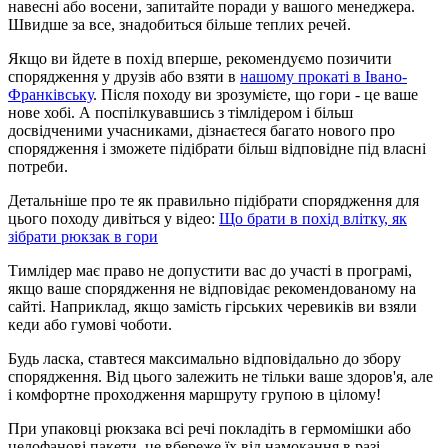
навесні або восени, запитайте поради у вашого менеджера.
Швидше за все, знадобиться більше теплих речей.
Якщо ви йдете в похід вперше, рекомендуємо позичити
спорядження у друзів або взяти в
нашому прокаті в Івано-
Франківську
. Після походу ви зрозумієте, що гори - це ваше
нове хобі. А поспілкувавшись з тімлідером і більш
досвідченими учасниками, дізнаєтеся багато нового про
спорядження і зможете підібрати більш відповідне під власні
потреби.
Детальніше про те як правильно підібрати спорядження для
цього походу дивіться у відео:
Що брати в похід влітку, як
зібрати рюкзак в гори
Тимлідер має право не допустити вас до участі в програмі,
якщо ваше спорядження не відповідає рекомендованому на
сайті. Наприклад, якщо замість гірських черевиків ви взяли
кеди або гумові чоботи.
Будь ласка, ставтеся максимально відповідально до збору
спорядження. Від цього залежить не тільки ваше здоров'я, але
і комфортне проходження маршруту групою в цілому!
При упаковці рюкзака всі речі покладіть в гермомішки або
целофанові пакети, це вбереже їх від намокання в разі