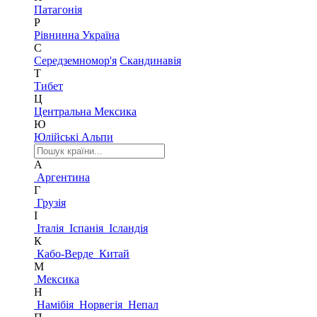
Патагонія
Р
Рівнинна Україна
С
Середземномор'я
Скандинавія
Т
Тибет
Ц
Центральна Мексика
Ю
Юлійські Альпи
А
Аргентина
Г
Грузія
І
Італія
Іспанія
Ісландія
К
Кабо-Верде
Китай
М
Мексика
Н
Намібія
Норвегія
Непал