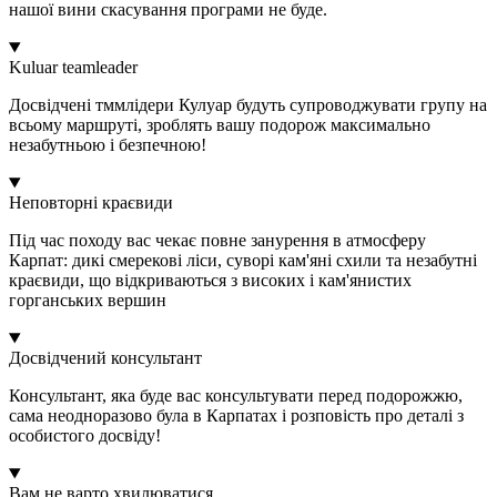
нашої вини скасування програми не буде.
Kuluar teamleader
Досвідчені тммлідери Кулуар будуть супроводжувати групу на
всьому маршруті, зроблять вашу подорож максимально
незабутньою і безпечною!
Неповторні краєвиди
Під час походу вас чекає повне занурення в атмосферу
Карпат: дикі смерекові ліси, суворі кам'яні схили та незабутні
краєвиди, що відкриваються з високих і кам'янистих
горганських вершин
Досвідчений консультант
Консультант, яка буде вас консультувати перед подорожжю,
сама неодноразово була в Карпатах і розповість про деталі з
особистого досвіду!
Вам не варто хвилюватися