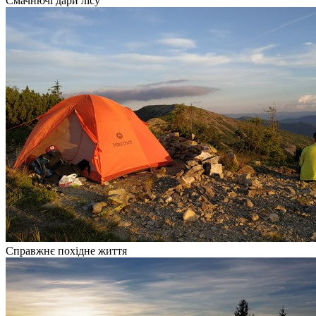
Смачнючі дари лісу
Справжнє похідне життя