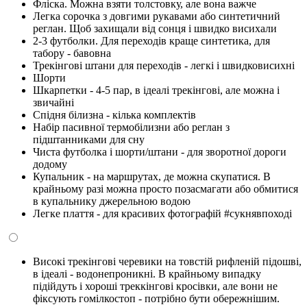
Фліска. Можна взяти толстовку, але вона важче
Легка сорочка з довгими рукавами або синтетичний
реглан. Щоб захищали від сонця і швидко висихали
2-3 футболки. Для переходів краще синтетика, для
табору - бавовна
Трекінгові штани для переходів - легкі і швидковисихні
Шорти
Шкарпетки - 4-5 пар, в ідеалі трекінгові, але можна і
звичайні
Спідня білизна - кілька комплектів
Набір пасивної термобілизни або реглан з
підштанниками для сну
Чиста футболка і шорти/штани - для зворотної дороги
додому
Купальник - на маршрутах, де можна скупатися. В
крайньому разі можна просто позасмагати або обмитися
в купальнику джерельною водою
Легке плаття - для красивих фотографій #сукнявпоході
Високі трекінгові черевики на товстій рифленій підошві,
в ідеалі - водонепроникні. В крайньому випадку
підійдуть і хороші треккінгові кросівки, але вони не
фіксують гомілкостоп - потрібно бути обережнішим.