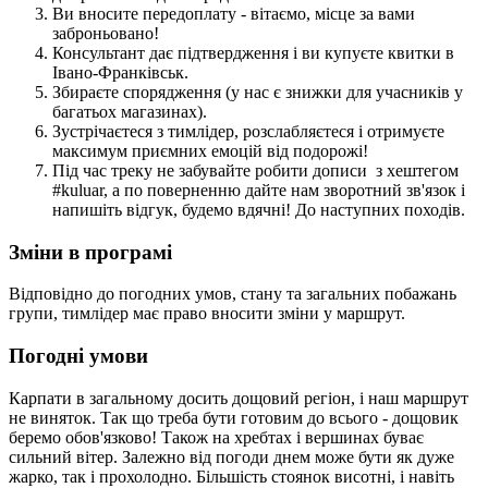
Ви вносите передоплату - вітаємо, місце за вами
заброньовано!
Консультант дає підтвердження і ви купуєте квитки в
Івано-Франківськ.
Збираєте спорядження (у нас є знижки для учасників у
багатьох магазинах).
Зустрічаєтеся з тимлідер, розслабляєтеся і отримуєте
максимум приємних емоцій від подорожі!
Під час треку не забувайте робити дописи з хештегом
#kuluar, а по поверненню дайте нам зворотний зв'язок і
напишіть відгук, будемо вдячні! До наступних походів.
Зміни в програмі
Відповідно до погодних умов, стану та загальних побажань
групи, тимлідер має право вносити зміни у маршрут.
Погодні умови
Карпати в загальному досить дощовий регіон, і наш маршрут
не виняток. Так що треба бути готовим до всього - дощовик
беремо обов'язково! Також на хребтах і вершинах буває
сильний вітер. Залежно від погоди днем може бути як дуже
жарко, так і прохолодно. Більшість стоянок висотні, і навіть