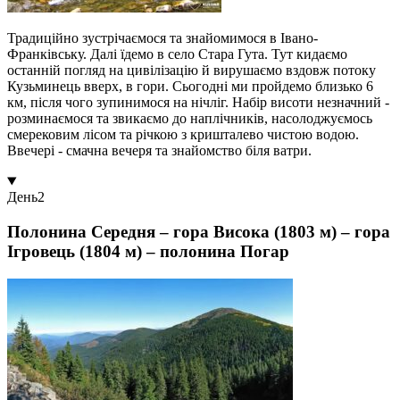
Традиційно зустрічаємося та знайомимося в Івано-
Франківську. Далі їдемо в село Стара Гута. Тут кидаємо
останній погляд на цивілізацію й вирушаємо вздовж потоку
Кузьминець вверх, в гори. Сьогодні ми пройдемо близько 6
км, після чого зупинимося на нічліг. Набір висоти незначний -
розминаємося та звикаємо до наплічників, насолоджуємось
смерековим лісом та річкою з кришталево чистою водою.
Ввечері - смачна вечеря та знайомство біля ватри.
День
2
Полонина Середня – гора Висока (1803 м) – гора
Ігровець (1804 м) – полонина Погар