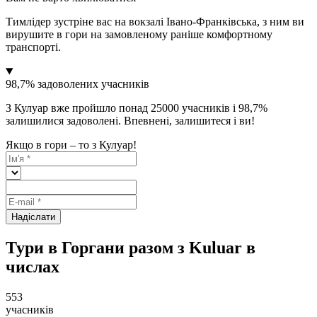
Тимлідер зустріне вас на вокзалі Івано-Франківська, з ним ви
вирушите в гори на замовленому раніше комфортному
транспорті.
98,7% задоволених учасників
З Кулуар вже пройшло понад 25000 учасників і 98,7%
залишилися задоволені. Впевнені, залишитеся і ви!
Якщо в гори – то з Кулуар!
Надіслати
Тури в Горгани разом з Kuluar в
числах
553
учасників