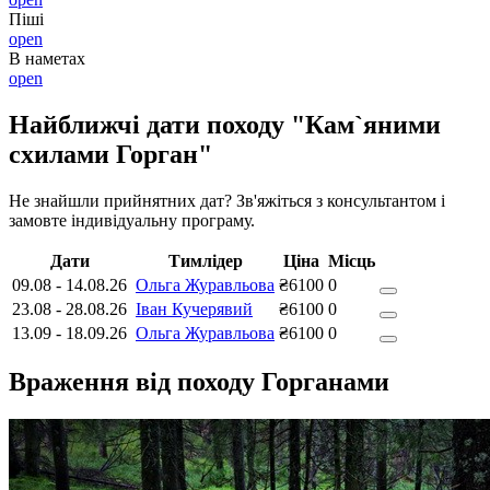
Піші
open
В наметах
open
Найближчі дати походу "Кам`яними
схилами Горган"
Не знайшли прийнятних дат? Зв'яжіться з консультантом і
замовте індивідуальну програму.
Дати
Тимлідер
Ціна
Місць
09.08
-
14.08.26
Ольга Журавльова
₴6100
0
23.08
-
28.08.26
Іван Кучерявий
₴6100
0
13.09
-
18.09.26
Ольга Журавльова
₴6100
0
Враження від походу Горганами