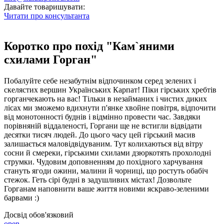
Давайте товаришувати:
Читати про консультанта
Коротко про похід "Кам`яними
схилами Горган"
Побалуйте себе незабутнім відпочинком серед зелених і
скелястих вершин Українських Карпат! Піки гірських хребтів
горганчекають на вас! Тільки в незайманих і чистих диких
лісах ми зможемо вдихнути п'янке хвойне повітря, відпочити
від монотонності буднів і відмінно провести час. Завдяки
порівняній віддаленості, Горгани ще не встигли відвідати
десятки тисяч людей. До цього часу цей гірський масив
залишається маловідвідуваним. Тут колихаються від вітру
сосни й смереки, гірськими схилами дзюркотять прохолодні
струмки. Чудовим доповненням до похідного харчування
стануть ягоди ожини, малини й чорниці, що ростуть обабіч
стежок. Геть сірі будні в задушливих містах! Дозвольте
Горганам наповнити ваше життя новими яскраво-зеленими
барвами :)
Досвід обов'язковий
open