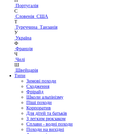
П
Португалія
С
Словенія
США
Т
Туреччина
Танзанія
У
Україна
Ф
Франція
Ч
Чилі
Ш
Швейцарія
Типи
Зимові походи
Сходження
Фрірайд
Школи альпінізму
Піші походи
Корпоратив
Для дітей та батьків
З легким рюкзаком
Сплави - водні походи
Походи на вихідні