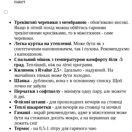
пакет
Трекінгові черевики з мембраною
- обов'язково високі.
Якщо в літній похід можна обійтись гарними
трекінговими кросівками, то в міжсезоння - саме
черевики.
Легка куртка на утепленні
. Може бути як з
синтетичним наповнювачем, так і пухова. Рекомендуємо
з капюшоном.
Спальний мішок з температурою комфорту біля -5
град
. Тепліший, ніж на літні програми.
Килимок з Rvalue 2,5
+. Ідеально - надувний. На
звичайних пінках може бути холодно.
Шапка
- дублюємо, вона є в основному списку. Щоб
точно не забули
Перчатки з софтшелу
- мінімум одну пару, але можете
й дві.
Флісові штани
- для прохолодних вечорів на стоянці
Теплі шкарпетки
- для вечорів на стоянці та ночівлі
Гамаші
- вкрай рекомендуємо, адже в міжсезоння може
бути на стежинах досить мокро, а на вершинах ще
лежить сніг
Термос
- на 0,5-1 літру для гарячого чаю