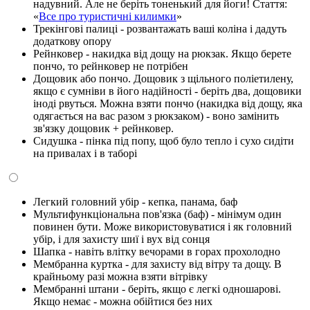
надувний. Але не беріть тоненький для йоги! Стаття:
«
Все про туристичні килимки
»
Трекінгові палиці - розвантажать ваші коліна і дадуть
додаткову опору
Рейнковер - накидка від дощу на рюкзак. Якщо берете
пончо, то рейнковер не потрібен
Дощовик або пончо. Дощовик з щільного поліетилену,
якщо є сумніви в його надійності - беріть два, дощовики
іноді рвуться. Можна взяти пончо (накидка від дощу, яка
одягається на вас разом з рюкзаком) - воно замінить
зв'язку дощовик + рейнковер.
Сидушка - пінка під попу, щоб було тепло і сухо сидіти
на привалах і в таборі
Легкий головний убір - кепка, панама, баф
Мультифункціональна пов'язка (баф) - мінімум один
повинен бути. Може використовуватися і як головний
убір, і для захисту шиї і вух від сонця
Шапка - навіть влітку вечорами в горах прохолодно
Мембранна куртка - для захисту від вітру та дощу. В
крайньому разі можна взяти вітрівку
Мембранні штани - беріть, якщо є легкі одношарові.
Якщо немає - можна обійтися без них