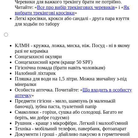
Черевики для важкого трекінгу брати не потрібно.
Читайте: «
Все про вибір трекінгових черевиків
» і «
Як
вибрати трекінгові кросівки
»
Легкі кросівки, крокси або сандалі - друга пара взуття
для ходьби по табору
КЛМН - кружка, ложка, миска, ніж. Посуд - ні в якому
разі не кераміка
Сонцезахисні окуляри
Сонцезахисний крем (краще 50 SPF)
Гігієнічна помада (брати навіть чоловікам)
Налобний ліхтарик
Пляшка для води на 1,5 літри. Можна звичайну з-під
мінералки
Особиста аптечка. Почитайте: «
Що входить в особисту
аптечку
»
Предмети гігієни - мило, шампунь (в маленькій
баночці), зубна паста, туалетний папір
Смаколики - горіхи, сушка або солодощі. Багато не
беріть, ми добре годуємо)
Рушник - краще з мікрофібри. Легкий і малооб'ємний
Техніка - мобільний телефон, павербанк, фотоапарат
Документи і гроші - дбайливо пакуємо в герметичний