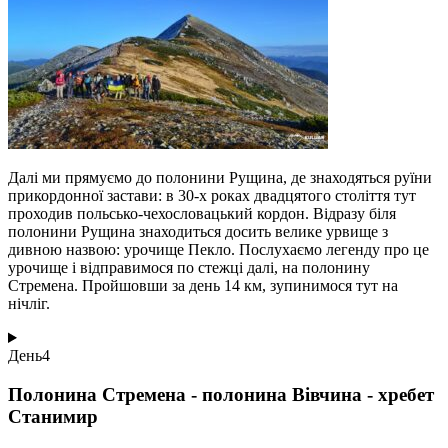
Далі ми прямуємо до полонини Рущина, де знаходяться руїни
прикордонної застави: в 30-х роках двадцятого століття тут
проходив польсько-чехословацький кордон. Відразу біля
полонини Рущина знаходиться досить велике урвище з
дивною назвою: урочище Пекло. Послухаємо легенду про це
урочище і відправимося по стежці далі, на полонину
Стремена. Пройшовши за день 14 км, зупинимося тут на
нічліг.
День
4
Полонина Стремена - полонина Вівчина - хребет
Станимир