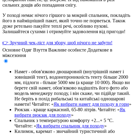
сильних дощів або попадання снігу.
У поході немає нічого гіршого за мокрий спальник, покладіть
його в найміцніший пакет, який точно не порветься. Також
дуже ретельно пакуйте теплі речі, особливо пухові.
Залишайтеся сухими і отримуйте задоволення від пригоди!
👉 Зручний чек-ліст для збору, щоб нічого не забути!
Основне
Одяг
Взуття
Важливе особисте
Додаткове в
міжсезоння
Намет - обов'язково двошаровий (внутрішній намет і
зовнішній тент), водонепроникність тенту більше 2000
мм, підлоги - більше 5000 мм (а краще 10 000). Якщо ви
берете свій намет, обов'язково надішліть його фото або
модель менеджеру походу, і він скаже, чи підійде такий.
Не беріть в похід рибальські та китайські одношарові
намети! Читайте: «
Як вибрати намет для походу в гори
»
Рюкзак - краще каркасний, 65-80 літрів. Читайте: «
Як
вибрати рюкзак для походу
»
Спальник з температурою комфорту +2...+ 5 °С.
Читайте: «
Як вибрати спальник для походу
»
Килимок, каремат - звичайний туристичний або