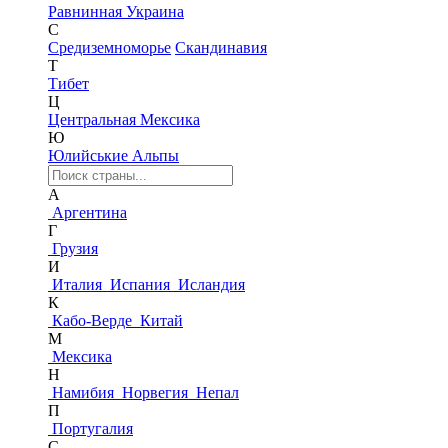
Равнинная Украина
С
Средиземноморье
Скандинавия
Т
Тибет
Ц
Центральная Мексика
Ю
Юлийськие Альпы
А
Аргентина
Г
Грузия
И
Италия
Испания
Исландия
К
Кабо-Верде
Китай
М
Мексика
Н
Намибия
Норвегия
Непал
П
Португалия
С