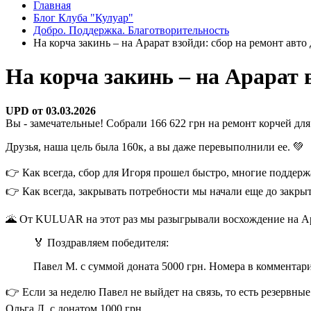
Главная
Блог Клуба "Кулуар"
Добро. Поддержка. Благотворительность
На корча закинь – на Арарат взойди: сбор на ремонт авто
На корча закинь – на Арарат 
UPD от 03.03.2026
Вы - замечательные! Собрали 166 622 грн на ремонт корчей для
Друзья, наша цель была 160к, а вы даже перевыполнили ее. 💚
👉 Как всегда, сбор для Игоря прошел быстро, многие поддерж
👉 Как всегда, закрывать потребности мы начали еще до закры
🌋 От KULUAR на этот раз мы разыгрывали восхождение на Ар
🏅 Поздравляем победителя:
Павел М. с суммой доната 5000 грн. Номера в комментарии
👉 Если за неделю Павел не выйдет на связь, то есть резервны
Ольга Л. с донатом 1000 грн