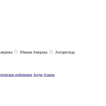
Америка
Южная Америка
Антарктида
тическое побережье
Анды
Альпы