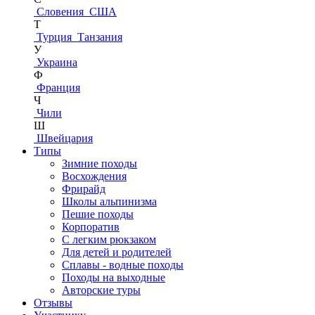
Словения
США
Т
Турция
Танзания
У
Украина
Ф
Франция
Ч
Чили
Ш
Швейцария
Типы
Зимние походы
Восхождения
Фрирайд
Школы альпинизма
Пешие походы
Корпоратив
С легким рюкзаком
Для детей и родителей
Сплавы - водные походы
Походы на выходные
Авторские туры
Отзывы