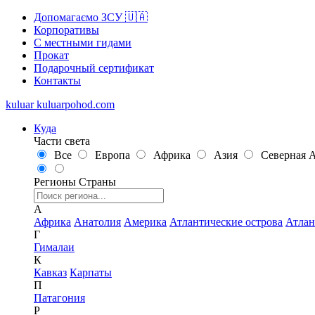
Допомагаємо ЗСУ 🇺🇦
Корпоративы
С местными гидами
Прокат
Подарочный сертификат
Контакты
kuluar
k
u
l
u
a
r
p
o
h
o
d
.
c
o
m
Куда
Части света
Все
Европа
Африка
Азия
Северная 
Регионы
Страны
А
Африка
Анатолия
Америка
Атлантические острова
Атлан
Г
Гималаи
К
Кавказ
Карпаты
П
Патагония
Р