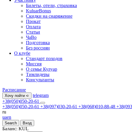
Участнику
Билеты, отели, страховка
KuluarBonus
Скидки на снаряжение
Прокат
Оплата
Статьи
ЧаВо
Подготовка
Без россиян
О клубе
Стандарт походов
Миссия
О семье Кулуар
Тимлидеры
Консультанты
Расписание
telegram
Хочу пойти ➪
+38(050)050-20-61
+38(050)050-20-61
+38(097)030-20-61
+38(068)010-88-48
+38(093
ru
ua
en
Search
Вход
Баланс:
KUL