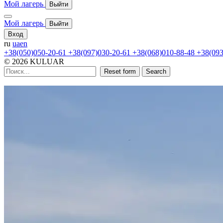
Мой лагерь
Выйти
Мой лагерь
Выйти
Вход
ru
ua
en
+38(050)050-20-61
+38(097)030-20-61
+38(068)010-88-48
+38(093
© 2026 KULUAR
Reset form
Search