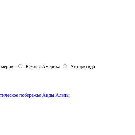
Америка
Южная Америка
Антарктида
тическое побережье
Анды
Альпы