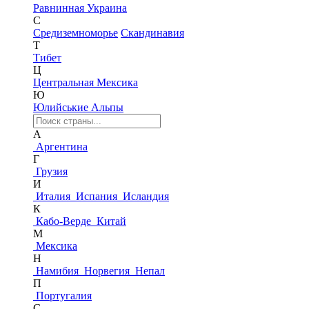
Равнинная Украина
С
Средиземноморье
Скандинавия
Т
Тибет
Ц
Центральная Мексика
Ю
Юлийськие Альпы
А
Аргентина
Г
Грузия
И
Италия
Испания
Исландия
К
Кабо-Верде
Китай
М
Мексика
Н
Намибия
Норвегия
Непал
П
Португалия
С