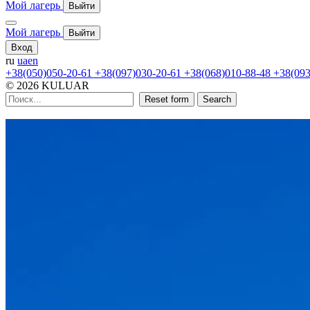
Мой лагерь
Выйти
Мой лагерь
Выйти
Вход
ru
ua
en
+38(050)050-20-61
+38(097)030-20-61
+38(068)010-88-48
+38(093
© 2026 KULUAR
Reset form
Search