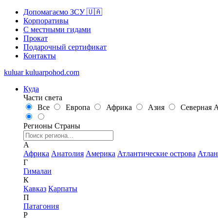
Допомагаємо ЗСУ 🇺🇦
Корпоративы
С местными гидами
Прокат
Подарочный сертификат
Контакты
kuluar
k
u
l
u
a
r
p
o
h
o
d
.
c
o
m
Куда
Части света
Все
Европа
Африка
Азия
Северная 
Регионы
Страны
А
Африка
Анатолия
Америка
Атлантические острова
Атлан
Г
Гималаи
К
Кавказ
Карпаты
П
Патагония
Р