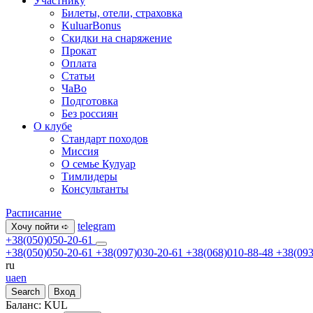
Участнику
Билеты, отели, страховка
KuluarBonus
Скидки на снаряжение
Прокат
Оплата
Статьи
ЧаВо
Подготовка
Без россиян
О клубе
Стандарт походов
Миссия
О семье Кулуар
Тимлидеры
Консультанты
Расписание
telegram
Хочу пойти ➪
+38(050)050-20-61
+38(050)050-20-61
+38(097)030-20-61
+38(068)010-88-48
+38(093
ru
ua
en
Search
Вход
Баланс:
KUL