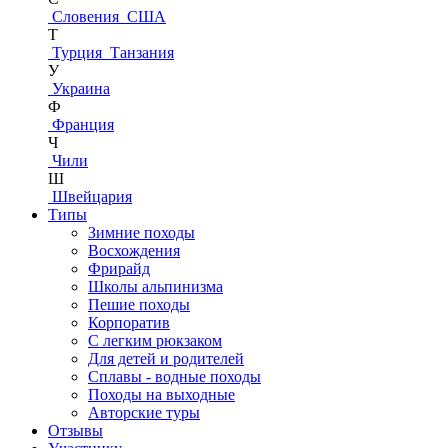
Словения
США
Т
Турция
Танзания
У
Украина
Ф
Франция
Ч
Чили
Ш
Швейцария
Типы
Зимние походы
Восхождения
Фрирайд
Школы альпинизма
Пешие походы
Корпоратив
С легким рюкзаком
Для детей и родителей
Сплавы - водные походы
Походы на выходные
Авторские туры
Отзывы