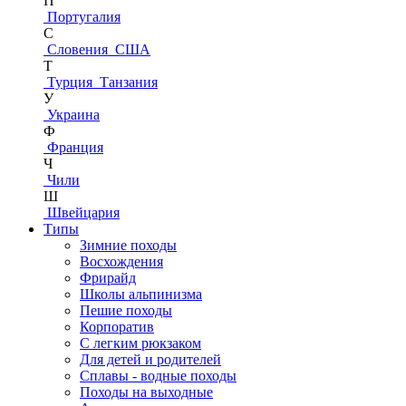
П
Португалия
С
Словения
США
Т
Турция
Танзания
У
Украина
Ф
Франция
Ч
Чили
Ш
Швейцария
Типы
Зимние походы
Восхождения
Фрирайд
Школы альпинизма
Пешие походы
Корпоратив
С легким рюкзаком
Для детей и родителей
Сплавы - водные походы
Походы на выходные