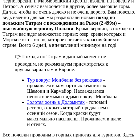
Черногорский и Марморошский хребты, взошли на Говерлу и
Петрос. А сейчас вам хочется в другие, более высокие горы.
Да так, чтобы не очень далеко и не очень дорого. Вам повезло,
ведь именно для вас мы разработали новый
поход по
польским Татрам
с восхождением на Рыси (2 499м) –
высочайшую вершину Польши
. Кроме вершин, в походе по
Татрам вас ждет множество горных озер, среди которых и
Морское око – озеро, которое считается красивейшим в
стране. Всего 6 дней, а впечатлений минимум на год!
👉 Походы по Татрам в данный момент не
проводим, но рекомендуем присмотреться к
другим вариантам в Европе:
Тур вокруг Монблана без рюкзаков
-
проживаем в комфортных кемпингах
Шамони и Кармайор. Наслаждаемся
неповторимыми видами вокруг Монблана.
Золотая осень в Доломитах
- топовый
регион, открыть который предлагаем в
осенний сезон. Когда краски будут
максимально насыщены. Проживаем в шале
и отелях.
Все ночевки проводим в горных приютах для туристов. Здесь