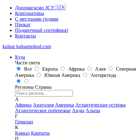
Допомагаємо ЗСУ 🇺🇦
Корпоративы
С местными гидами
Прокат
Подарочный сертификат
Контакты
kuluar
k
u
l
u
a
r
p
o
h
o
d
.
c
o
m
Куда
Части света
Все
Европа
Африка
Азия
Северная
Америка
Южная Америка
Антарктида
Регионы
Страны
А
Африка
Анатолия
Америка
Атлантические острова
Атлантическое побережье
Анды
Альпы
Г
Гималаи
К
Кавказ
Карпаты
П