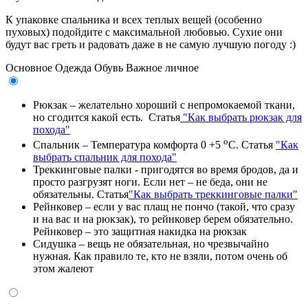
К упаковке спальника и всех теплых вещей (особенно
пуховых) подойдите с максимальной любовью. Сухие они
будут вас греть и радовать даже в не самую лучшую погоду :)
Основное
Одежда
Обувь
Важное личное
Рюкзак – желательно хороший с непромокаемой ткани,
но сгодится какой есть. Статья
"Как выбрать рюкзак для
похода"
о
Спальник – Температура комфорта 0 +5
С. Статья
"Как
выбрать спальник для похода"
Треккинговые палки - пригодятся во время бродов, да и
просто разгрузят ноги. Если нет – не беда, они не
обязательны. Статья
"Как выбрать треккинговые палки"
Рейнковер – если у вас плащ не пончо (такой, что сразу
и на вас и на рюкзак), то рейнковер берем обязательно.
Рейнковер – это защитная накидка на рюкзак
Сидушка – вещь не обязательная, но чрезвычайно
нужная. Как правило те, кто не взяли, потом очень об
этом жалеют