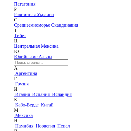
Патагония
Р
Равнинная Украина
С
Средиземноморье
Скандинавия
Т
Тибет
Ц
Центральная Мексика
Ю
Юлийськие Альпы
А
Аргентина
Г
Грузия
И
Италия
Испания
Исландия
К
Кабо-Верде
Китай
М
Мексика
Н
Намибия
Норвегия
Непал