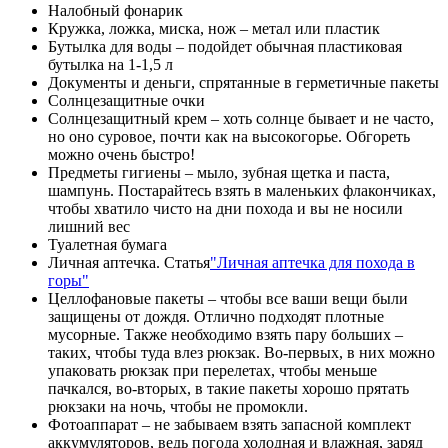
Налобный фонарик
Кружка, ложка, миска, нож – метал или пластик
Бутылка для воды – подойдет обычная пластиковая
бутылка на 1-1,5 л
Документы и деньги, спрятанные в герметичные пакеты
Солнцезащитные очки
Солнцезащитный крем – хоть солнце бывает и не часто,
но оно суровое, почти как на высокогорье. Обгореть
можно очень быстро!
Предметы гигиены – мыло, зубная щетка и паста,
шампунь. Постарайтесь взять в маленьких флакончиках,
чтобы хватило чисто на дни похода и вы не носили
лишний вес
Туалетная бумага
Личная аптечка. Статья
"Личная аптечка для похода в
горы"
Целлофановые пакеты – чтобы все ваши вещи были
защищены от дождя. Отлично подходят плотные
мусорные. Также необходимо взять пару больших –
таких, чтобы туда влез рюкзак. Во-первых, в них можно
упаковать рюкзак при перелетах, чтобы меньше
пачкался, во-вторых, в такие пакеты хорошо прятать
рюкзаки на ночь, чтобы не промокли.
Фотоаппарат – не забываем взять запасной комплект
аккумуляторов, ведь погода холодная и влажная, заряд