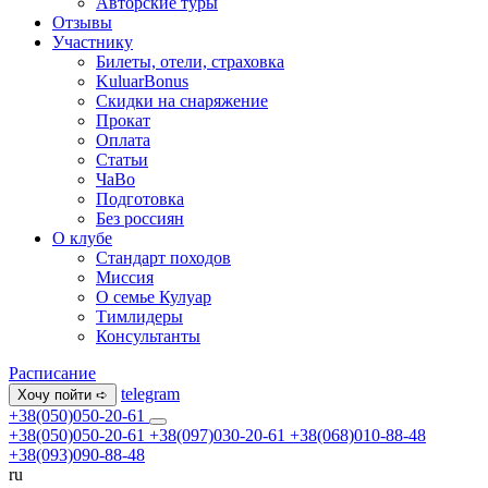
Авторские туры
Отзывы
Участнику
Билеты, отели, страховка
KuluarBonus
Скидки на снаряжение
Прокат
Оплата
Статьи
ЧаВо
Подготовка
Без россиян
О клубе
Стандарт походов
Миссия
О семье Кулуар
Тимлидеры
Консультанты
Расписание
telegram
Хочу пойти ➪
+38(050)050-20-61
+38(050)050-20-61
+38(097)030-20-61
+38(068)010-88-48
+38(093)090-88-48
ru