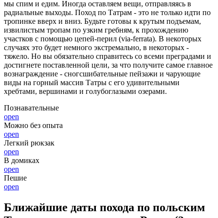
мы спим и едим. Иногда оставляем вещи, отправляясь в
радиальные выходы. Поход по Татрам - это не только идти по
тропинке вверх и вниз. Будьте готовы к крутым подъемам,
извилистым тропам по узким гребням, к прохождению
участков с помощью цепей-перил (via-ferrata). В некоторых
случаях это будет немного экстремально, в некоторых -
тяжело. Но вы обязательно справитесь со всеми преградами и
достигнете поставленной цели, за что получите самое главное
вознаграждение - сногсшибательные пейзажи и чарующие
виды на горный массив Татры с его удивительными
хребтами, вершинами и голубоглазыми озерами.
Познавательные
open
Можно без опыта
open
Легкий рюкзак
open
В домиках
open
Пешие
open
Ближайшие даты похода по польским