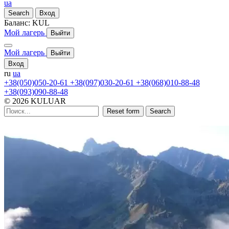
ua
Search
Вход
Баланс:
KUL
Мой лагерь
Выйти
Мой лагерь
Выйти
Вход
ru
ua
+38(050)050-20-61
+38(097)030-20-61
+38(068)010-88-48
+38(093)090-88-48
© 2026 KULUAR
Reset form
Search