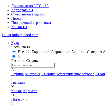
Допомагаємо ЗСУ 🇺🇦
Корпоративы
С местными гидами
Прокат
Подарочный сертификат
Контакты
kuluar
k
u
l
u
a
r
p
o
h
o
d
.
c
o
m
Куда
Части света
Все
Европа
Африка
Азия
Северная 
Регионы
Страны
А
Африка
Анатолия
Америка
Атлантические острова
Атлан
Г
Гималаи
К
Кавказ
Карпаты
П
Патагония
Р