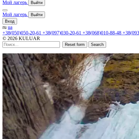
Мой лагерь
Выйти
Мой лагерь
Выйти
Вход
ru
ua
+38(050)050-20-61
+38(097)030-20-61
+38(068)010-88-48
+38(093
© 2026 KULUAR
Reset form
Search