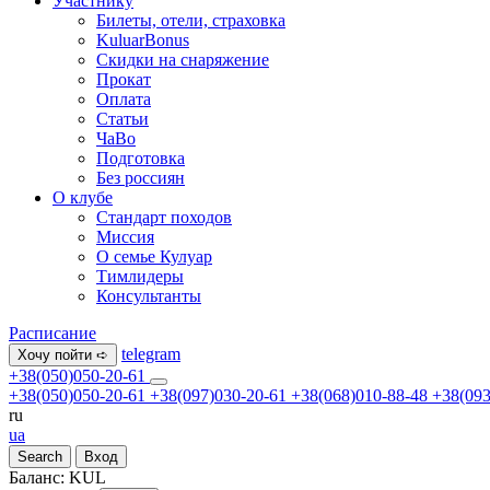
Участнику
Билеты, отели, страховка
KuluarBonus
Скидки на снаряжение
Прокат
Оплата
Статьи
ЧаВо
Подготовка
Без россиян
О клубе
Стандарт походов
Миссия
О семье Кулуар
Тимлидеры
Консультанты
Расписание
telegram
Хочу пойти ➪
+38(050)050-20-61
+38(050)050-20-61
+38(097)030-20-61
+38(068)010-88-48
+38(093
ru
ua
Search
Вход
Баланс:
KUL