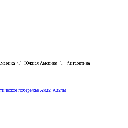
Америка
Южная Америка
Антарктида
тическое побережье
Анды
Альпы