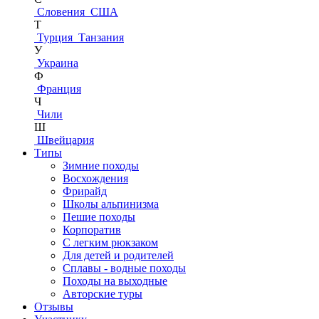
Словения
США
Т
Турция
Танзания
У
Украина
Ф
Франция
Ч
Чили
Ш
Швейцария
Типы
Зимние походы
Восхождения
Фрирайд
Школы альпинизма
Пешие походы
Корпоратив
С легким рюкзаком
Для детей и родителей
Сплавы - водные походы
Походы на выходные
Авторские туры
Отзывы