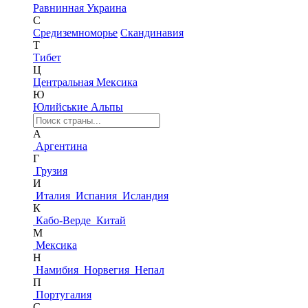
Равнинная Украина
С
Средиземноморье
Скандинавия
Т
Тибет
Ц
Центральная Мексика
Ю
Юлийськие Альпы
А
Аргентина
Г
Грузия
И
Италия
Испания
Исландия
К
Кабо-Верде
Китай
М
Мексика
Н
Намибия
Норвегия
Непал
П
Португалия
С