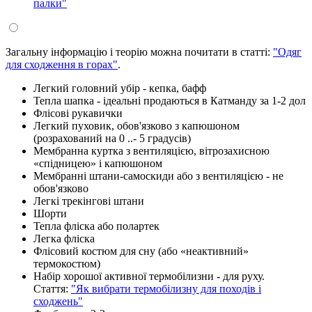
палки"
Загальну інформацію і теорію можна почитати в статті:
"Одяг
для сходження в горах"
.
Легкий головний убір - кепка, бафф
Тепла шапка - ідеальні продаються в Катманду за 1-2 дол
Флісові рукавички
Легкий пуховик, обов'язково з капюшоном
(розрахований на 0 ..- 5 градусів)
Мембранна куртка з вентиляцією, вітрозахисною
«спідницею» і капюшоном
Мембранні штани-самоскиди або з вентиляцією - не
обов'язково
Легкі трекінгові штани
Шорти
Тепла фліска або полартек
Легка фліска
Флісовий костюм для сну (або «неактивний»
термокостюм)
Набір хорошої активної термобілизни - для руху.
Стаття:
"Як вибрати термобілизну для походів і
сходжень"