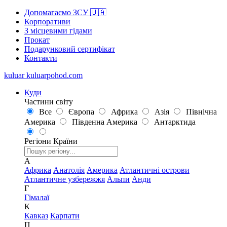
Допомагаємо ЗСУ 🇺🇦
Корпоративи
З місцевими гідами
Прокат
Подарунковий сертифікат
Контакти
kuluar
k
u
l
u
a
r
p
o
h
o
d
.
c
o
m
Куди
Частини світу
Все
Європа
Африка
Азія
Північна
Америка
Південна Америка
Антарктида
Регіони
Країни
А
Африка
Анатолія
Америка
Атлантичні острови
Атлантичне узбережжя
Альпи
Анди
Г
Гімалаї
К
Кавказ
Карпати
П