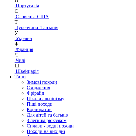
П
Португалія
С
Словенія
США
Т
Туреччина
Танзанія
У
Україна
Ф
Франція
Ч
Чилі
Ш
Швейцарія
Типи
Зимові походи
Сходження
Фрірайд
Школи альпінізму
Піші походи
Корпоратив
Для дітей та батьків
З легким рюкзаком
Сплави - водні походи
Походи на вихідні