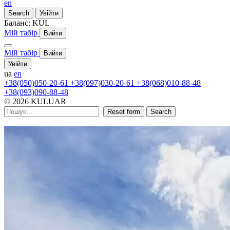
en
Search
Увійти
Баланс:
KUL
Мій табір
Вийти
Мій табір
Вийти
Увійти
ua
en
+38(050)050-20-61
+38(097)030-20-61
+38(068)010-88-48
+38(093)090-88-48
© 2026 KULUAR
Reset form
Search