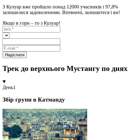
З Кулуар вже пройшло понад 12000 учасників і 97,8%
залишилися задоволеними. Впевнені, залишитеся і ви!
Якщо в гори – то з Кулуар!
Надіслати
Трек до верхнього Мустангу по днях
День
1
Збір групи в Катманду