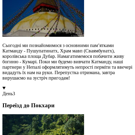
Сьогодні ми познайомимося з основними пам’ятками
Катманду - Пушупатинатх, Храм мавп (Сваямбунатх),
королівська площа Дубар. Намагатимемося побачити живу
богиню - Кумарі. Поки ми будемо вивчати Катманду, наші
партнери у Непалі оформлятимуть непрості перміти та ввечері
видадуть їх нам на руки. Перепустка отримана, завтра
вирушаємо на зустріч пригодам!
День
3
Переїзд до Покхари