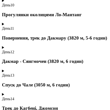
День
10
Прогулянки околицями Ло-Мантанг
День
11
Повернення, трек до Дакмару (3820 м, 5-6 годин)
День
12
Дакмар - Сянгмочен (3820 м, 6 годин)
День
13
Спуск до Чале (3050 м, 6 годин)
День
14
Трек до Кагбені, Джомсон