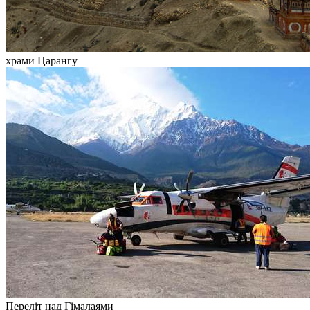
храми Царангу
Переліт над Гімалаями