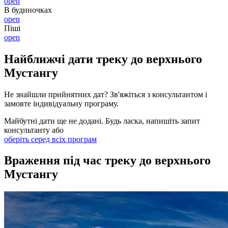
open
В будиночках
open
Піші
open
Найближчі дати треку до верхнього
Мустангу
Не знайшли прийнятних дат? Зв'яжіться з консультантом і
замовте індивідуальну програму.
Майбутні дати ще не додані. Будь ласка, напишіть запит
консультанту або
оберіть серед всіх програм
Враження під час треку до верхнього
Мустангу