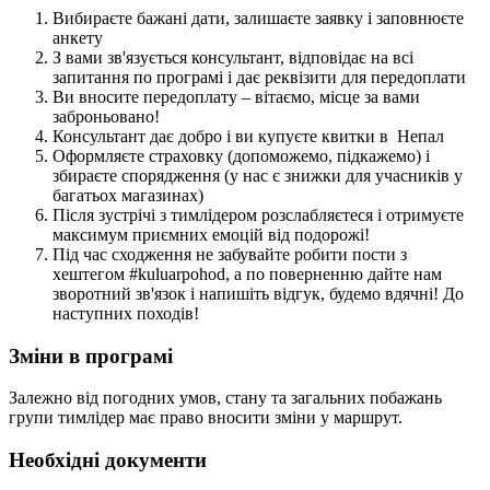
Вибираєте бажані дати, залишаєте заявку і заповнюєте
анкету
З вами зв'язується консультант, відповідає на всі
запитання по програмі і дає реквізити для передоплати
Ви вносите передоплату – вітаємо, місце за вами
заброньовано!
Консультант дає добро і ви купуєте квитки в Непал
Оформляєте страховку (допоможемо, підкажемо) і
збираєте спорядження (у нас є знижки для учасників у
багатьох магазинах)
Після зустрічі з тимлідером розслабляєтеся і отримуєте
максимум приємних емоцій від подорожі!
Під час сходження не забувайте робити пости з
хештегом #kuluarpohod, а по поверненню дайте нам
зворотний зв'язок і напишіть відгук, будемо вдячні! До
наступних походів!
Зміни в програмі
Залежно від погодних умов, стану та загальних побажань
групи тимлідер має право вносити зміни у маршрут.
Необхідні документи