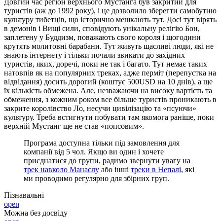
Довгий час регіон верхнього Мустанга був закритий для
туристів (аж до 1992 року), і це дозволило зберегти самобутню
культуру тибетців, що історично мешкають тут. Досі тут вірять
в демонів і Вищі сили, сповідують унікальну релігію Бон,
заплетену у Буддизм, поважають свого короля і щогодини
крутять молитовні барабани. Тут живуть щасливі люди, які не
знають інтернету і тільки почали звикати до західних
туристів, яких, доречі, поки не так і багато. Тут немає таких
натовпів як на популярних треках, адже перміт (перепустка на
відвідання) досить дорогий (коштує 500USD на 10 днів), а ще
їх кількість обмежена. Але, незважаючи на високу вартість та
обмеження, з кожним роком все більше туристів проникають в
закрите королівство Ло, несучи цивілізацію та «псуючи»
культуру. Треба встигнути побувати там якомога раніше, поки
верхній Мустанг ще не став «попсовим».
Програма доступна тільки під замовлення для
компанії від 5 чол. Якщо ви один і хочете
приєднатися до групи, радимо звернути увагу на
трек навколо Манаслу
або інші
треки в Непалі
, які
ми проводимо регулярно для збірних груп.
Пізнавальні
open
Можна без досвіду