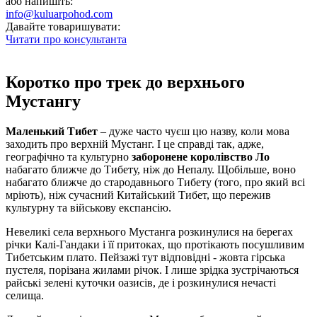
або напишіть:
info@kuluarpohod.com
Давайте товаришувати:
Читати про консультанта
Коротко про трек до верхнього
Мустангу
Маленький Тибет
– дуже часто чуєш цю назву, коли мова
заходить про верхній Мустанг. І це справді так, адже,
географічно та культурно
заборонене королівство Ло
набагато ближче до Тибету, ніж до Непалу. Щобільше, воно
набагато ближче до стародавнього Тибету (того, про який всі
мріють), ніж сучасний Китайський Тибет, що пережив
культурну та військову експансію.
Невеликі села верхнього Мустанга розкинулися на берегах
річки Калі-Гандаки і її притоках, що протікають посушливим
Тибетським плато. Пейзажі тут відповідні - жовта гірська
пустеля, порізана жилами річок. І лише зрідка зустрічаються
райські зелені куточки оазисів, де і розкинулися нечасті
селища.