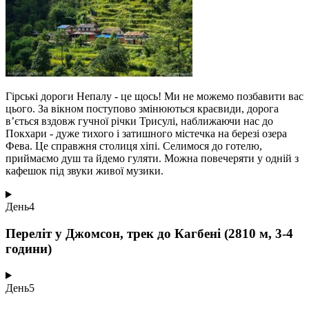
Гірські дороги Непалу - це щось! Ми не можемо позбавити вас
цього. За вікном поступово змінюються краєвиди, дорога
в’ється вздовж гучної річки Трисулі, наближаючи нас до
Покхари - дуже тихого і затишного містечка на березі озера
Фева. Це справжня столиця хіпі. Селимося до готелю,
приймаємо душ та йдемо гуляти. Можна повечеряти у одній з
кафешок під звуки живої музики.
День
4
Переліт у Джомсон, трек до Кагбені (2810 м, 3-4
години)
День
5