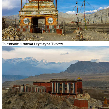
Тисячолітні звичаї і культура Тибету