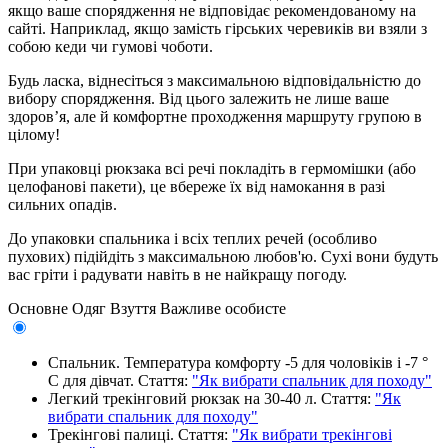
якщо ваше спорядження не відповідає рекомендованому на
сайті. Наприклад, якщо замість гірських черевиків ви взяли з
собою кеди чи гумові чоботи.
Будь ласка, віднесіться з максимальною відповідальністю до
вибору спорядження. Від цього залежить не лише ваше
здоров’я, але й комфортне проходження маршруту групою в
цілому!
При упаковці рюкзака всі речі покладіть в гермомішки (або
целофанові пакети), це вбереже їх від намокання в разі
сильних опадів.
До упаковки спальника і всіх теплих речей (особливо
пухових) підійдіть з максимальною любов'ю. Сухі вони будуть
вас гріти і радувати навіть в не найкращу погоду.
Основне
Одяг
Взуття
Важливе особисте
Спальник. Температура комфорту -5 для чоловіків і -7 °
С для дівчат. Стаття:
"Як вибрати спальник для походу"
Легкий трекінговий рюкзак на 30-40 л. Стаття:
"Як
вибрати спальник для походу"
Трекінгові палиці. Стаття:
"Як вибрати трекінгові