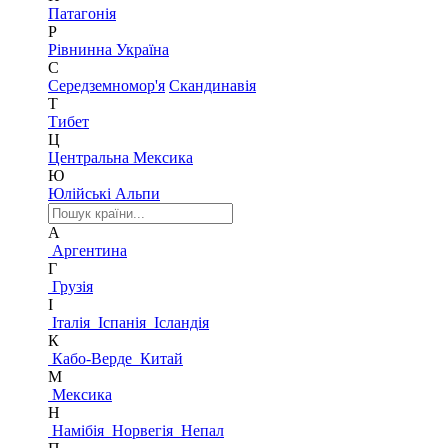
Патагонія
Р
Рівнинна Україна
С
Середземномор'я
Скандинавія
Т
Тибет
Ц
Центральна Мексика
Ю
Юлійські Альпи
А
Аргентина
Г
Грузія
І
Італія
Іспанія
Ісландія
К
Кабо-Верде
Китай
М
Мексика
Н
Намібія
Норвегія
Непал