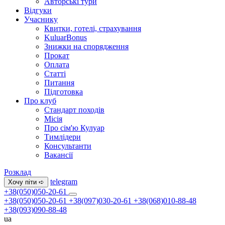
Авторські тури
Відгуки
Учаснику
Квитки, готелі, страхування
KuluarBonus
Знижки на спорядження
Прокат
Оплата
Статті
Питання
Підготовка
Про клуб
Стандарт походів
Місія
Про сім'ю Кулуар
Тимлідери
Консультанти
Вакансії
Розклад
telegram
Хочу піти ➪
+38(050)050-20-61
+38(050)050-20-61
+38(097)030-20-61
+38(068)010-88-48
+38(093)090-88-48
ua