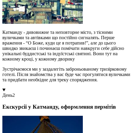
Катманду - дивовижне та неповторне місто, з тісними
вуличками та автівками що постійно сигналять. Перше
враження - “О Боже, куди це я потрапив!”, але до цього
швидко звикаєш і починаєш помічати навкруги себе дійсно
унікальні буддистські та індуїстські святині. Вони тут на
кожному кроці, у кожному дворику
Зустрічаємося ми у заздалегіть заброньованому тризірковому
готелі. Після знайомства у вас буде час прогулятися вуличками
та придбати необхідне для треку спорядження.
День
2
Екскурсії у Катманду, оформлення пермітів