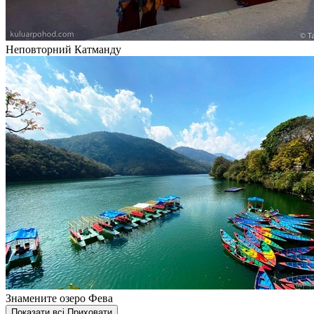
Неповторний Катманду
Знамените озеро Фева
Показати всі
Приховати