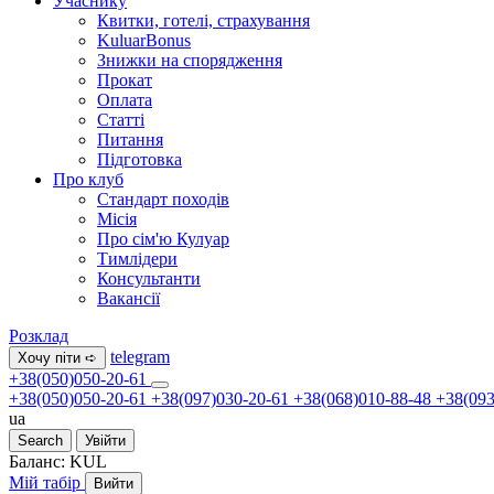
Учаснику
Квитки, готелі, страхування
KuluarBonus
Знижки на спорядження
Прокат
Оплата
Статті
Питання
Підготовка
Про клуб
Стандарт походів
Місія
Про сім'ю Кулуар
Тимлідери
Консультанти
Вакансії
Розклад
telegram
Хочу піти ➪
+38(050)050-20-61
+38(050)050-20-61
+38(097)030-20-61
+38(068)010-88-48
+38(093
ua
Search
Увійти
Баланс:
KUL
Мій табір
Вийти