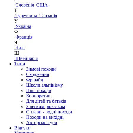
Словенія
США
Т
Туреччина
Танзанія
У
Україна
Ф
Франція
Ч
Чилі
Ш
Швейцарія
Типи
Зимові походи
Сходження
Фрірайд
Школи альпінізму
Піші походи
Корпоратив
Для дітей та батьків
З легким рюкзаком
Сплави - водні походи
Походи на вихідні
Авторські тури
Відгуки