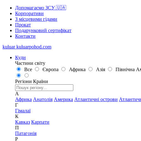
Допомагаємо ЗСУ 🇺🇦
Корпоративи
З місцевими гідами
Прокат
Подарунковий сертифікат
Контакти
kuluar
k
u
l
u
a
r
p
o
h
o
d
.
c
o
m
Куди
Частини світу
Все
Європа
Африка
Азія
Північна А
Регіони
Країни
А
Африка
Анатолія
Америка
Атлантичні острови
Атлантич
Г
Гімалаї
К
Кавказ
Карпати
П
Патагонія
Р