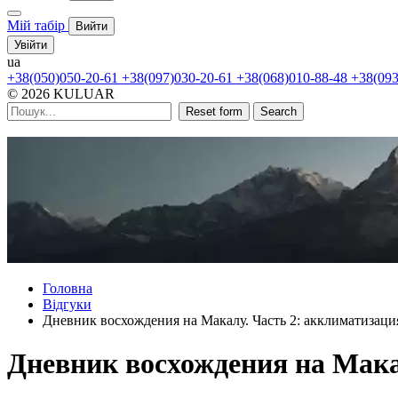
Мій табір
Вийти
Увійти
ua
+38(050)050-20-61
+38(097)030-20-61
+38(068)010-88-48
+38(093
© 2026 KULUAR
Reset form
Search
Головна
Відгуки
Дневник восхождения на Макалу. Часть 2: акклиматизация
Дневник восхождения на Мака