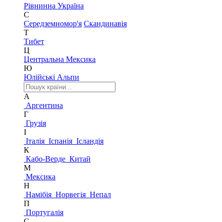
Рівнинна Україна
С
Середземномор'я
Скандинавія
Т
Тибет
Ц
Центральна Мексика
Ю
Юлійські Альпи
А
Аргентина
Г
Грузія
І
Італія
Іспанія
Ісландія
К
Кабо-Верде
Китай
М
Мексика
Н
Намібія
Норвегія
Непал
П
Португалія
С