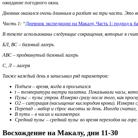
ожидание погодного окна.
Дневник оказался очень длинным и разбит на три части. Это в
Часть 1: “
Дневник экспедиции на Макалу. Часть 1: подход к б
В тексте использованы следующие сокращения, которые я с
БЛ, ВС – базовый лагерь
АВС – продвинутый базовый лагерь
С, Л – лагеря
Также каждый день я записывал ряд параметров:
Подъем – время, когда я просыпался
t – температура внутри палатки. Показывали часы, кот
Пульс – пульс утром. Измерял сразу после того, как просн
О2 – сатурация (насыщение кислородом крови). Измерял ср
Перепад – набор и сброс высоты за день. Иногда считал, 
В пути – в часах и километрах
Средний пульс – средний пульс во время переходов на гор
Восхождение на Макалу, дни 11-30