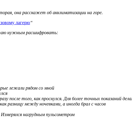
торая, она расскажет об акклиматизации на горе.
азовому лагерю
“
читаю нужным расшифровать:
орые лежали рядом со мной
улся
азу после того, как проснулся. Для более точных показаний дела
как разницу между ночевками, а иногда брал с часов
е. Измерялся нагрудным пульсометром