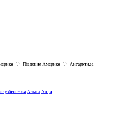
мерика
Південна Америка
Антарктида
не узбережжя
Альпи
Анди