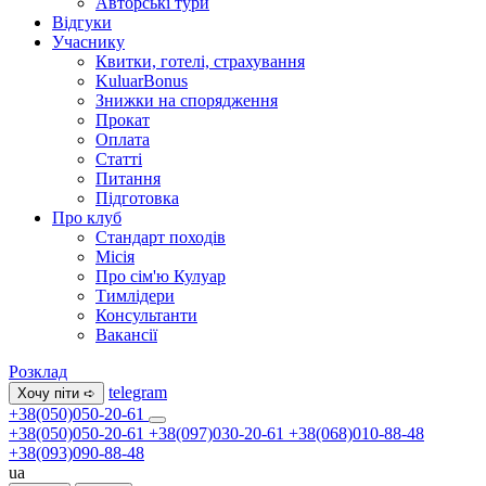
Авторські тури
Відгуки
Учаснику
Квитки, готелі, страхування
KuluarBonus
Знижки на спорядження
Прокат
Оплата
Статті
Питання
Підготовка
Про клуб
Стандарт походів
Місія
Про сім'ю Кулуар
Тимлідери
Консультанти
Вакансії
Розклад
telegram
Хочу піти ➪
+38(050)050-20-61
+38(050)050-20-61
+38(097)030-20-61
+38(068)010-88-48
+38(093)090-88-48
ua