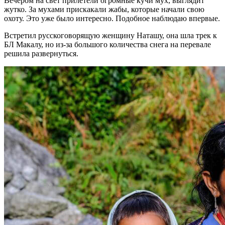
Вечером на свет прилетели огромные кучи мух, выглядит
жутко. За мухами прискакали жабы, которые начали свою
охоту. Это уже было интересно. Подобное наблюдаю впервые.
Встретил русскоговорящую женщину Наташу, она шла трек к
БЛ Макалу, но из-за большого количества снега на перевале
решила развернуться.