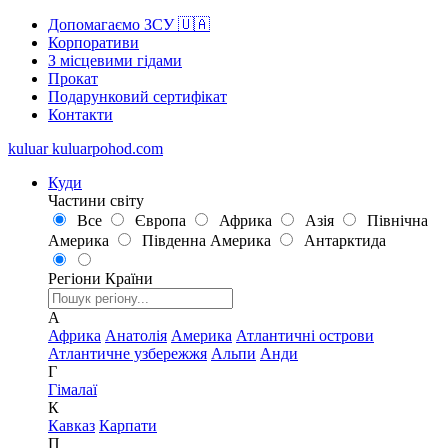
Допомагаємо ЗСУ 🇺🇦
Корпоративи
З місцевими гідами
Прокат
Подарунковий сертифікат
Контакти
kuluar
k
u
l
u
a
r
p
o
h
o
d
.
c
o
m
Куди
Частини світу
Все
Європа
Африка
Азія
Північна
Америка
Південна Америка
Антарктида
Регіони
Країни
А
Африка
Анатолія
Америка
Атлантичні острови
Атлантичне узбережжя
Альпи
Анди
Г
Гімалаї
К
Кавказ
Карпати
П