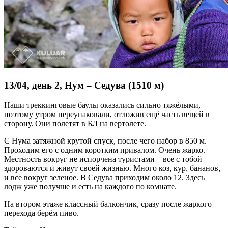
13/04, день 2, Нум – Седува (1510 м)
Наши треккинговые баулы оказались сильно тяжёлыми,
поэтому утром переупаковали, отложив ещё часть вещей в
сторону. Они полетят в БЛ на вертолете.
С Нума затяжной крутой спуск, после чего набор в 850 м.
Проходим его с одним коротким привалом. Очень жарко.
Местность вокруг не испорчена туристами – все с тобой
здороваются и живут своей жизнью. Много коз, кур, бананов,
и все вокруг зеленое. В Седува приходим около 12. Здесь
лодж уже получше и есть на каждого по комнате.
На втором этаже классный балкончик, сразу после жаркого
перехода берём пиво.