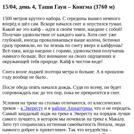
15/04, день 4, Таши Гаун – Конгма (3760 м)
1500 метров крутого набора. С середины вышел немного
вперёд и шёл сам. Вскоре начался снег и опустился туман.
Какой же это кайф – идти в своём темпе, наедине с собой!
Получаю удовольствие от каждого шага. Хотя снег уже
глубокий, иногда проваливаешься выше колена, ботинки
сразу промокли, но ты лезешь по снегу вверх и кайфуешь!
Всё-таки, когда наедине с горами, удовольствия получаешь
намного больше. Все внимание на своих ощущениях и
окружающей тебя природе. Кайф в чистом виде!
Снега возле лоджей полтора метра и больше. А в прошлом
году вообще не было..
После обеда опять начался дождь. Судя по всему, он будет
сопровождать нас до тех пор, пока не превратится в снег.
Условия на треке на столько отличаются, от классических
треков –
к Эвересту
и в
районе Аннапурны
, что и не передать.
Самый захудалый лодж на треке к Эвересту на порядок лучше
самого лучшего, в котором мы ночевали на треке к Макалу.
Зато тут сохранилась истинная самобытность Непала, люди
намного добрее и приветливее. Так что неудобства –