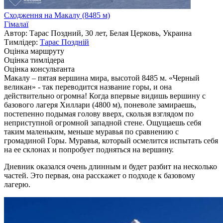
Сходження на Макалу (8485 м)
Гімалаї
Автор: Тарас Поздний, 30 лет, Белая Церковь, Украина
Тимлідер:
Тарас Позднiй
Оцінка маршруту
Оцінка тимлідера
Оцінка консультанта
​Макалу – пятая вершина мира, высотой 8485 м. «Черный
великан» - так переводится название горы, и она
действительно огромна! Когда впервые видишь вершину с
базового лагеря Хиллари (4800 м), поневоле замираешь,
постепенно подымая голову вверх, скользя взглядом по
неприступной огромной западной стене. Ощущаешь себя
таким маленьким, меньше муравья по сравнению с
громадиной Горы. Муравья, который осмелится испытать себя
на ее склонах и попробует подняться на вершину.
Дневник оказался очень длинным и будет разбит на несколько
частей. Это первая, она расскажет о подходе к базовому
лагерю.