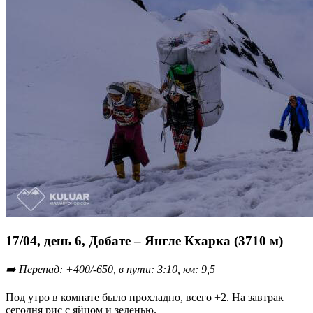
17/04, день 6, Добате – Янгле Кхарка (3710 м)
➡️ Перепад: +400/-650, в пути: 3:10, км: 9,5
Под утро в комнате было прохладно, всего +2. На завтрак
сегодня рис с яйцом и зеленью.