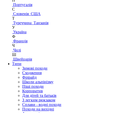
П
Португалія
С
Словенія
США
Т
Туреччина
Танзанія
У
Україна
Ф
Франція
Ч
Чилі
Ш
Швейцарія
Типи
Зимові походи
Сходження
Фрірайд
Школи альпінізму
Піші походи
Корпоратив
Для дітей та батьків
З легким рюкзаком
Сплави - водні походи
Походи на вихідні