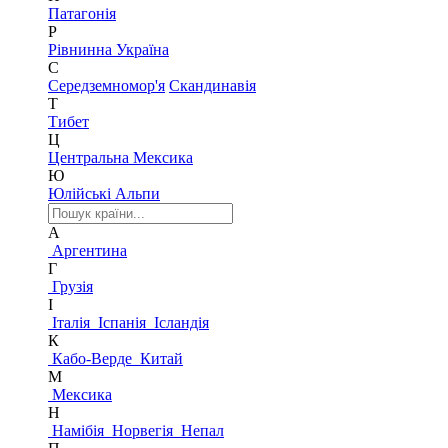
Патагонія
Р
Рівнинна Україна
С
Середземномор'я
Скандинавія
Т
Тибет
Ц
Центральна Мексика
Ю
Юлійські Альпи
А
Аргентина
Г
Грузія
І
Італія
Іспанія
Ісландія
К
Кабо-Верде
Китай
М
Мексика
Н
Намібія
Норвегія
Непал