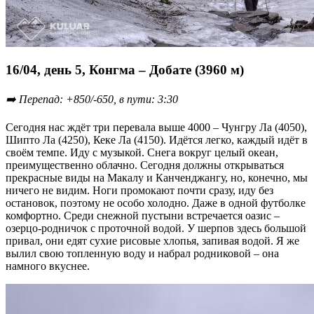
16/04, день 5, Конгма – Добате (3960 м)
➡️ Перепад: +850/-650, в пути: 3:30
Сегодня нас ждёт три перевала выше 4000 – Чунгру Ла (4050),
Шипто Ла (4250), Кеке Ла (4150). Идётся легко, каждый идёт в
своём темпе. Иду с музыкой. Снега вокруг целый океан,
преимущественно облачно. Сегодня должны открываться
прекрасные виды на Макалу и Канченджангу, но, конечно, мы
ничего не видим. Ноги промокают почти сразу, иду без
остановок, поэтому не особо холодно. Даже в одной футболке
комфортно. Среди снежной пустыни встречается оазис –
озерцо-родничок с проточной водой. У шерпов здесь большой
привал, они едят сухие рисовые хлопья, запивая водой. Я же
вылил свою топленную воду и набрал родниковой – она
намного вкуснее.