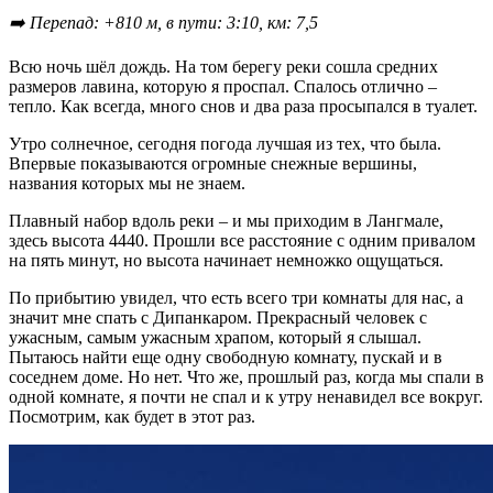
➡️ Перепад: +810 м, в пути: 3:10, км: 7,5
Всю ночь шёл дождь. На том берегу реки сошла средних
размеров лавина, которую я проспал. Спалось отлично –
тепло. Как всегда, много снов и два раза просыпался в туалет.
Утро солнечное, сегодня погода лучшая из тех, что была.
Впервые показываются огромные снежные вершины,
названия которых мы не знаем.
Плавный набор вдоль реки – и мы приходим в Лангмале,
здесь высота 4440. Прошли все расстояние с одним привалом
на пять минут, но высота начинает немножко ощущаться.
По прибытию увидел, что есть всего три комнаты для нас, а
значит мне спать с Дипанкаром. Прекрасный человек с
ужасным, самым ужасным храпом, который я слышал.
Пытаюсь найти еще одну свободную комнату, пускай и в
соседнем доме. Но нет. Что же, прошлый раз, когда мы спали в
одной комнате, я почти не спал и к утру ненавидел все вокруг.
Посмотрим, как будет в этот раз.