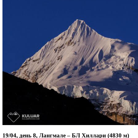
19/04, день 8, Лангмале – БЛ Хиллари (4830 м)