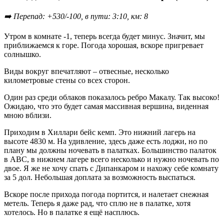
➡️ Перепад: +530/-100, в пути: 3:10, км: 8
Утром в комнате -1, теперь всегда будет минус. Значит, мы
приближаемся к горе. Погода хорошая, вскоре пригревает
солнышко.
Виды вокруг впечатляют – отвесные, несколько
километровые стены со всех сторон.
Один раз среди облаков показалось ребро Макалу. Так высоко!
Ожидаю, что это будет самая массивная вершина, виденная
мною вблизи.
Приходим в Хиллари бейс кемп. Это нижний лагерь на
высоте 4830 м. На удивление, здесь даже есть лоджи, но по
плану мы должны ночевать в палатках. Большинство палаток
в АВС, в нижнем лагере всего несколько и нужно ночевать по
двое. Я же не хочу спать с Дипанкаром и нахожу себе комнату
за 5 дол. Небольшая доплата за возможность выспаться.
Вскоре после прихода погода портится, и налетает снежная
метель. Теперь я даже рад, что сплю не в палатке, хотя
хотелось. Но в палатке я ещё насплюсь.