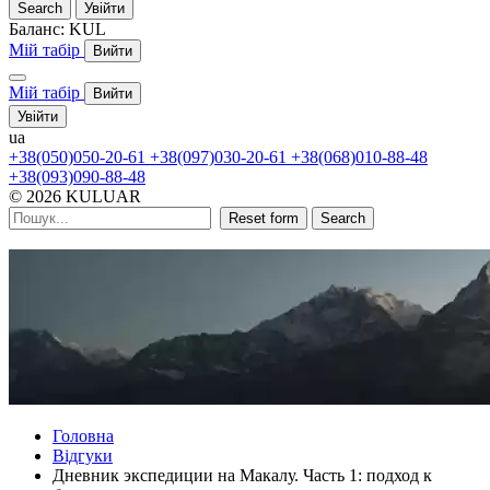
Search
Увійти
Баланс:
KUL
Мій табір
Вийти
Мій табір
Вийти
Увійти
ua
+38(050)050-20-61
+38(097)030-20-61
+38(068)010-88-48
+38(093)090-88-48
© 2026 KULUAR
Reset form
Search
Головна
Відгуки
Дневник экспедиции на Макалу. Часть 1: подход к