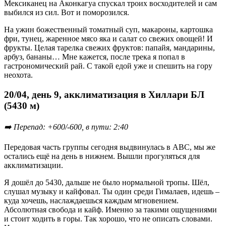
Мексиканец на Аконкагуа спускал троих восходителей и сам
выбился из сил. Вот и поморозился.
На ужин божественный томатный суп, макароны, картошка
фри, тунец, жаренное мясо яка и салат со свежих овощей! И
фрукты. Целая тарелка свежих фруктов: папайя, мандарины,
арбуз, бананы… Мне кажется, после трека я попал в
гастрономический рай. С такой едой уже и спешить на гору
неохота.
20/04, день 9, акклиматизация в Хиллари БЛ
(5430 м)
➡️ Перепад: +600/-600, в пути: 2:40
Передовая часть группы сегодня выдвинулась в АВС, мы же
остались ещё на день в нижнем. Вышли прогуляться для
акклиматизации.
Я дошёл до 5430, дальше не было нормальной тропы. Шёл,
слушал музыку и кайфовал. Ты один среди Гималаев, идешь –
куда хочешь, наслаждаешься каждым мгновением.
Абсолютная свобода и кайф. Именно за такими ощущениями
и стоит ходить в горы. Так хорошо, что не описать словами.