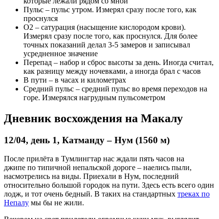
которые лежали рядом со мной
Пульс – пульс утром. Измерял сразу после того, как
проснулся
О2 – сатурация (насыщение кислородом крови).
Измерял сразу после того, как проснулся. Для более
точных показаний делал 3-5 замеров и записывал
усредненное значение
Перепад – набор и сброс высоты за день. Иногда считал,
как разницу между ночевками, а иногда брал с часов
В пути – в часах и километрах
Средний пульс – средний пульс во время переходов на
горе. Измерялся нагрудным пульсометром
Дневник восхождения на Макалу
12/04, день 1, Катманду – Нум (1560 м)
После прилёта в Тумлингтар нас ждали пять часов на
джипе по типичной непальской дороге – наелись пыли,
насмотрелись на виды. Приехали в Нум, последний
относительно большой городок на пути. Здесь есть всего один
лодж, и тот очень бедный. В таких на стандартных
треках по
Непалу
мы бы не жили.