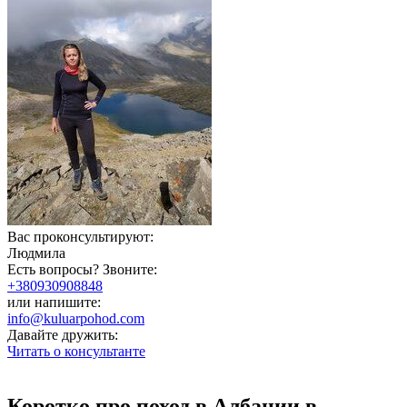
Вас проконсультируют:
Людмила
Есть вопросы? Звоните:
+380930908848
или напишите:
info@kuluarpohod.com
Давайте дружить:
Читать о консультанте
Коротко про поход в Албании в