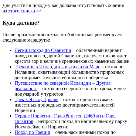
Для участия в походе у вас должны отсутствовать болезни
из
этого списка >>
Куда дальше?
После прохождения похода по Албании мы рекомендуем
следующие маршруты:
Легкий поход по Сванетии
– облегченный вариант
похода в легендарной Сванетии, где участников ждет
красота гор и величие средневековых каменных башен
Треккинг в Исландии – высадка на Марс
– поход по
Исландии, охватывающий большинство природных
достопримечательностей южного побережья
Путешествие по северной Исландии – Другая
реальность
– поход по северной части острова, менее
популярной у туристов
Трек к Языку Тролля
– поход к одной из самых
известных природных достопримечательностей
Норвегии
Сердце Норвегии. Гальхёпигген (2469 м) и Горы
гигантов
– непростой поход по национальному парку
Йотунхеймен в Норвегии
Поход по Греции
– очень насыщенный поход по