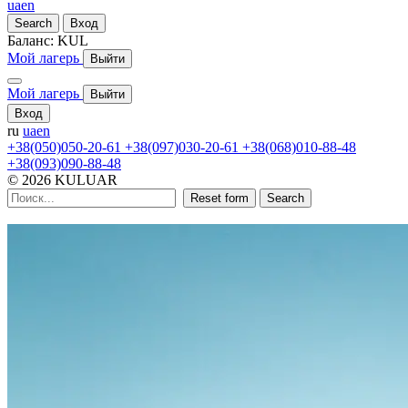
ua
en
Search
Вход
Баланс:
KUL
Мой лагерь
Выйти
Мой лагерь
Выйти
Вход
ru
ua
en
+38(050)050-20-61
+38(097)030-20-61
+38(068)010-88-48
+38(093)090-88-48
© 2026 KULUAR
Reset form
Search