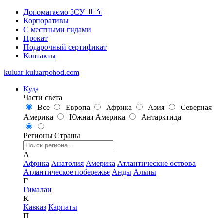
Допомагаємо ЗСУ 🇺🇦
Корпоративы
С местными гидами
Прокат
Подарочный сертификат
Контакты
kuluar
k
u
l
u
a
r
p
o
h
o
d
.
c
o
m
Куда
Части света
Все
Европа
Африка
Азия
Северная
Америка
Южная Америка
Антарктида
Регионы
Страны
А
Африка
Анатолия
Америка
Атлантические острова
Атлантическое побережье
Анды
Альпы
Г
Гималаи
К
Кавказ
Карпаты
П