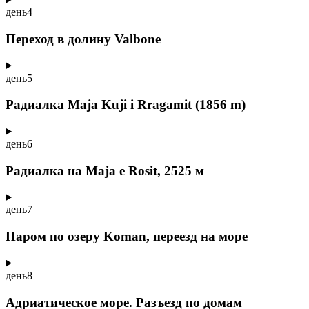
день
4
Переход в долину Valbone
день
5
Радиалка Maja Kuji i Rragamit (1856 m)
день
6
Радиалка на Maja e Rosit, 2525 м
день
7
Паром по озеру Koman, переезд на море
день
8
Адриатическое море. Разъезд по домам