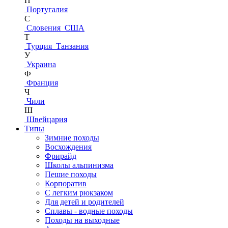
П
Португалия
С
Словения
США
Т
Турция
Танзания
У
Украина
Ф
Франция
Ч
Чили
Ш
Швейцария
Типы
Зимние походы
Восхождения
Фрирайд
Школы альпинизма
Пешие походы
Корпоратив
С легким рюкзаком
Для детей и родителей
Сплавы - водные походы
Походы на выходные