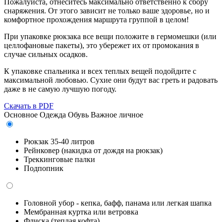
Пожалуйста, отнеситесь максимально ответственно к сбору
снаряжения. От этого зависит не только ваше здоровье, но и
комфортное прохождения маршрута группой в целом!
При упаковке рюкзака все вещи положите в гермомешки (или
целлофановые пакеты), это убережет их от промокания в
случае сильных осадков.
К упаковке спальника и всех теплых вещей подойдите с
максимальной любовью. Сухие они будут вас греть и радовать
даже в не самую лучшую погоду.
Скачать в PDF
Основное
Одежда
Обувь
Важное личное
Рюкзак 35-40 литров
Рейнковер (накидка от дождя на рюкзак)
Треккинговые палки
Подпопник
Головной убор - кепка, бафф, панама или легкая шапка
Мембранная куртка или ветровка
Флиска (теплая кофта)