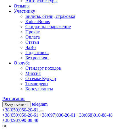
Авторские туры
Отзывы
Участнику
Билеты, отели, страховка
KuluarBonus
Скидки на снаряжение
Прокат
Оплата
Статьи
ЧаВо
Подготовка
Без россиян
О клубе
Стандарт походов
Миссия
О семье Кулуар
Тимлидеры
Консультанты
Расписание
telegram
Хочу пойти ➪
+38(050)050-20-61
+38(050)050-20-61
+38(097)030-20-61
+38(068)010-88-48
+38(093)090-88-48
ru