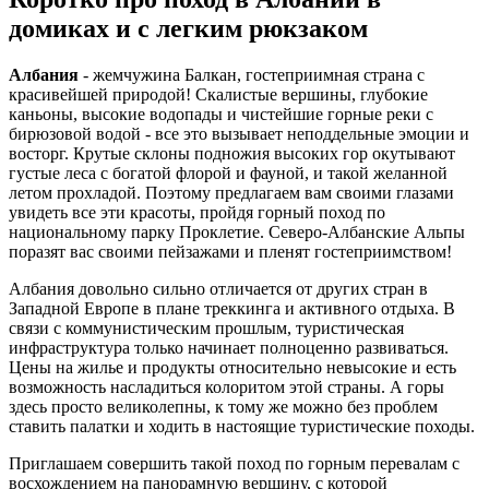
домиках и с легким рюкзаком
Албания
- жемчужина Балкан, гостеприимная страна с
красивейшей природой! Скалистые вершины, глубокие
каньоны, высокие водопады и чистейшие горные реки с
бирюзовой водой - все это вызывает неподдельные эмоции и
восторг. Крутые склоны подножия высоких гор окутывают
густые леса с богатой флорой и фауной, и такой желанной
летом прохладой. Поэтому предлагаем вам своими глазами
увидеть все эти красоты, пройдя горный поход по
национальному парку Проклетие. Северо-Албанские Альпы
поразят вас своими пейзажами и пленят гостеприимством!
Албания довольно сильно отличается от других стран в
Западной Европе в плане треккинга и активного отдыха. В
связи с коммунистическим прошлым, туристическая
инфраструктура только начинает полноценно развиваться.
Цены на жилье и продукты относительно невысокие и есть
возможность насладиться колоритом этой страны. А горы
здесь просто великолепны, к тому же можно без проблем
ставить палатки и ходить в настоящие туристические походы.
Приглашаем совершить такой поход по горным перевалам с
восхождением на панорамную вершину, с которой