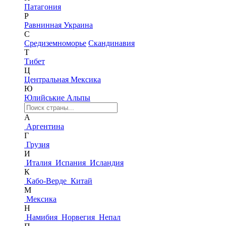
Патагония
Р
Равнинная Украина
С
Средиземноморье
Скандинавия
Т
Тибет
Ц
Центральная Мексика
Ю
Юлийськие Альпы
А
Аргентина
Г
Грузия
И
Италия
Испания
Исландия
К
Кабо-Верде
Китай
М
Мексика
Н
Намибия
Норвегия
Непал