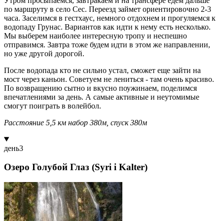
Утром просыпаемся, завтракаем и на трансфере едем дальше
по маршруту в село Сес. Переезд займет ориентировочно 2-3
часа. Заселимся в гестхаус, немного отдохнем и прогуляемся к
водопаду Грунас. Вариантов как идти к нему есть несколько.
Мы выберем наиболее интересную тропу и неспешно
отправимся. Завтра тоже будем идти в этом же направлении,
но уже другой дорогой.
После водопада кто не сильно устал, сможет еще зайти на
мост через каньон. Советуем не лениться - там очень красиво.
По возвращению сытно и вкусно поужинаем, поделимся
впечатлениями за день. А самые активные и неутомимые
смогут поиграть в волейбол.
Расстояние 5,5 км набор 380м, спуск 380м
день
3
Озеро Голубой Глаз (Syri i Kalter)